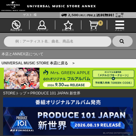
ゲスト
様
0
商品を探す
マイページ
お気に入り
カート
メニュー
本店とANNEX店について
UNIVERSAL MUSIC STORE 本店に戻る ＞
STOREトップ
>
PRODUCE 101 JAPAN 新世界