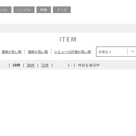
ルバム
シングル
映像
グッズ
ITEM
価格が安い順
価格が高い順
レビューの評価が高い順
在庫あり
[
18件
|
36件
|
72件
]
1
-
1
件目を表示中