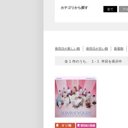
カテゴリから探す
全て
ア
発売日が新しい順
発売日が古い順
新着順
全
1
件のうち、
1
-
1
件目を表示中