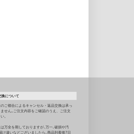
交換について
様のご都合によるキャンセル・返品交換は承っ
りません｡ご注文内容をご確認のうえ、ご注文
さい。
には万全を期しておりますが､万一､破損や汚
届け違いなどございましたら､商品到着後7日