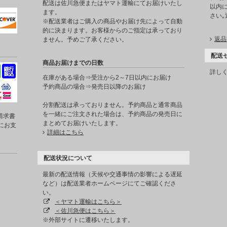
。
配送は佐川急便またはヤマト運輸にてお届けいたし
以内に
ます。
さい
※配送業者はご購入の商品やお届け先によって自動
的に決まります。お客様からのご指定は承っており
返品
ません。予めご了承ください。
配送
商品お届けまでの日数
詳し
在庫がある場合⇒受注から2～7日以内にお届け
予約商品の場合⇒発売日以降のお届け
分割配送は承っておりません。予約商品と通常商品
を一緒にご注文された場合は、予約商品の発売日に
請求書
まとめてお届けいたします。
にお支
詳細はこちら
配送状況について
最新の配送情報（天候や交通事情の影響による遅延
など）は配送業者ホームページにてご確認くださ
い。
＜ヤマト運輸はこちら＞
＜佐川急便はこちら＞
※外部サイトに遷移いたします。