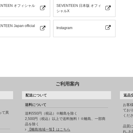
ENTEEN オフィシャル
SEVENTEEN 日本版 オフィ
シャルX
NTEEN Japan official
Instagram
ご利用案内
配送について
返品
送料について
お客
てお
って異
送料550円（税込）※離島を除く
くだ
2,500円（税込）以上で送料無料！※離島、一部商
品を除く
品質
【離島地域一覧】はこちら
れ､お