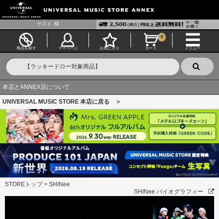
ゲスト
様
0
商品を探す
マイページ
お気に入り
カート
メニュー
本店とANNEX店について
UNIVERSAL MUSIC STORE 本店に戻る ＞
STOREトップ
>
SHINee
SHINee バイオグラフィー