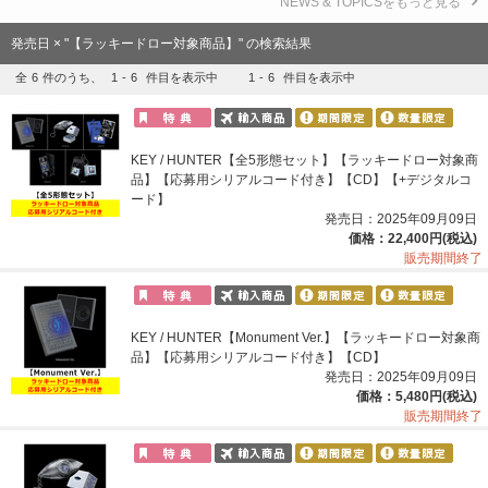
NEWS & TOPICSをもっと見る
発売日 × "【ラッキードロー対象商品】" の検索結果
全
6
件のうち、
1
-
6
件目を表示中
1
-
6
件目を表示中
KEY / HUNTER【全5形態セット】【ラッキードロー対象商
品】【応募用シリアルコード付き】【CD】【+デジタルコ
ード】
発売日：2025年09月09日
価格：22,400円(税込)
販売期間終了
KEY / HUNTER【Monument Ver.】【ラッキードロー対象商
品】【応募用シリアルコード付き】【CD】
発売日：2025年09月09日
価格：5,480円(税込)
販売期間終了