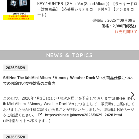
KEY / HUNTER【SMini Ver.(Smart Album)】【ラッキードロ
ー対象商品】【応募用シリアルコード付き】【デジタルコ
ード】
発売日：2025年09月09日
価格：2,980円(税込)
販売期間終了
NEWS & TOPICS
2026/06/29
SHINee The 6th Mini Album『Atmos』Weather Rock Ver.の商品仕様につい
てのお詫びと交換対応のご案内
このたび、2026年7月3日(金)より順次お届けを予定しておりますSHINee The 6
th Mini Album『Atmos』Weather Rock Ver.につきまして、販売時にご案内して
おりました商品仕様に誤りがあることが判明いたしました。 詳細は下記ページ
をご確認ください。
https://shinee.jp/news/2026/0629_2428.html
(※外部サイトへ移ります。)
2026/05/20