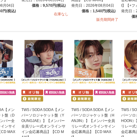
08月04日
価格：9,570円(税込)
発売日：2026年08月04日
I】【+
40円(税込)
価格：1,540円(税込)
発売日：2
在庫なし
価格
販売期間終了
SODA【メン
TWS / SODA SODA【メン
TWS / SODA SODA【メン
TWS / 
ット盤（D
バーソロジャケット盤（Y
バーソロジャケット盤（H
バーソロ
メンバー全
OUNGJAE）】【メンバー
ANJIN）】【メンバー全員
HOON
ラインサイ
全員リレー式オンラインサ
リレー式オンラインサイン
リレー式
D MAX
イン会応募商品】【CD M
会応募商品】【CD MAX
会応募商品