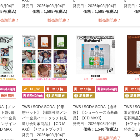
AXI】
I】
I】
08月04日
発売日：2026年08月04日
発売日：2026年08月04日
発売日：2
95円(税込)
価格：1,595円(税込)
価格：1,595円(税込)
価格
販売期間終了
販売期間終了
販売期間終了
SODA【メン
TWS / SODA SODA【9形
TWS / SODA SODA【通常
TWS / 
ト盤6形
態セット】【撮影可能メン
盤】【ショーケース応募商
限定盤A
ンバー全員
バー全員ハートタッチお見
品】【CD MAXI】
応募商品】
インサイン
送り会対象商品】【CD M
発売日：2026年08月04日
【+フォ
 MAX
AXI】【+フォトブック】
価格：1,540円(税込)
発売日：2
発売日：2026年08月04日
価格
販売期間終了