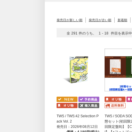
発売日が新しい順
発売日が古い順
新着順
全
291
件のうち、
1
-
18
件目を表示中
TWS / TWS:42 Selection P
TWS / SODA S
ack Vol. 2
態セット(初回限定
発売日：2026年08月12日
回限定盤B)】【C
価格：4,180円(税込)
I】【+フォトブ