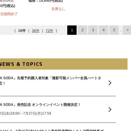
08月04日
価格：15,950円(税込)
70円(税込)
在庫なし
販売期間終了
1
2
3
4
5
..
[
18件
|
36件
|
72件
]
NEWS & TOPICS
le「SODA SODA」先着予約購入者対象「撮影可能メンバー全員ハートタ
定！
e「SODA SODA」発売記念 オンラインイベント開催決定！
(水)18:00～7月27日(月)17:59