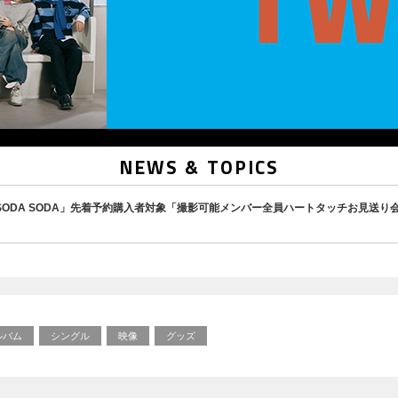
NEWS & TOPICS
ingle「SODA SODA」先着予約購入者対象「撮影可能メンバー全員ハートタッチお見送
ルバム
シングル
映像
グッズ