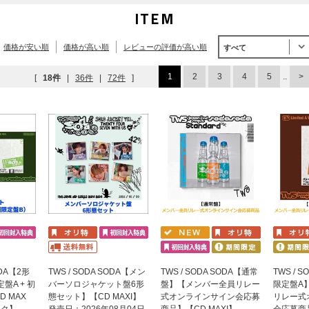
ITEM
価格が安い順
価格が高い順
レビューの評価が高い順
すべて
1
2
3
4
5
..
[
18件
|
36件
|
72件
]
ODA【2形
TWS / SODA SODA【メン
TWS / SODA SODA【通常
TWS / 
盤A + 初
バーソロジャケット盤6形
盤】【メンバー全員リレー
限定盤A
D MAX
態セット】【CD MAXI】
式オンラインサイン会応募
リレー式
ック】
発売日：2026年08月04日
商品】【CD MAXI】
会応募商品