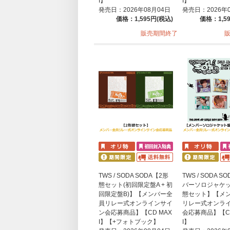
I】
I】
発売日：2026年08月04日
発売日：2026年
価格：1,595円(税込)
価格：1,5
販売期間終了
TWS / SODA SODA【2形
TWS / SODA 
態セット(初回限定盤A + 初
バーソロジャケッ
回限定盤B)】【メンバー全
態セット】【メ
員リレー式オンラインサイ
リレー式オンラ
ン会応募商品】【CD MAX
会応募商品】【CD
I】【+フォトブック】
I】