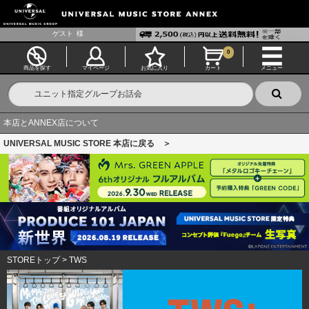
ゲスト
様
0
商品を探す
マイページ
お気に入り
カート
メニュー
本店とANNEX店について
UNIVERSAL MUSIC STORE 本店に戻る ＞
STOREトップ
>
TWS