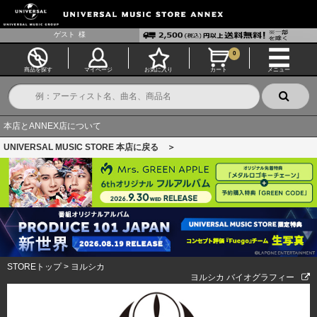
ゲスト
様
0
商品を探す
マイページ
お気に入り
カート
メニュー
本店とANNEX店について
UNIVERSAL MUSIC STORE 本店に戻る ＞
STOREトップ
>
ヨルシカ
ヨルシカ バイオグラフィー