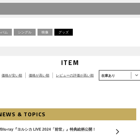
ルバム
シングル
映像
グッズ
ITEM
価格が安い順
価格が高い順
レビューの評価が高い順
在庫あり
NEWS & TOPICS
Blu-ray『ヨルシカ LIVE 2024「前世」』特典絵柄公開！