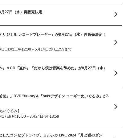
8月27日（水）再販売決定！
オリジナル レコードプレーヤー』が8月27日（水）再販売決定！
】
日(木)正午12:00～5月14日(水)11:59まで
作』＆CD『盗作』『だから僕は音楽を辞めた』が8月27日（水）
「前世」』DVD/Blu-ray＆「suisデザイン コーギーぬいぐるみ」が6
ーぬいぐるみ】
日(月)10:00～3月24日(月)13:59
したコンセプトライブ、ヨルシカ LIVE 2024「月と猫のダン