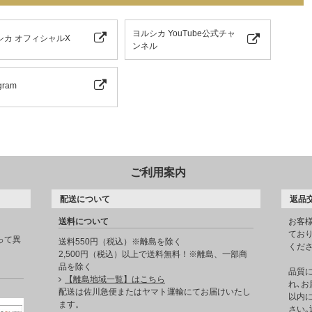
ヨルシカ YouTube公式チャ
シカ オフィシャルX
ンネル
gram
ご利用案内
配送について
返品
送料について
お客
てお
って異
送料550円（税込）※離島を除く
くだ
2,500円（税込）以上で送料無料！※離島、一部商
品を除く
品質
【離島地域一覧】はこちら
れ､お
。
配送は佐川急便またはヤマト運輸にてお届けいたし
以内に
ます。
さい