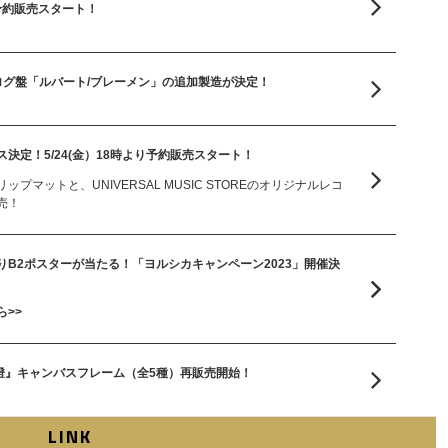
り予約販売スタート！
ログ盤「ルバート/ブレーメン」の追加製造が決定！
決定！5/24(金）18時より予約販売スタート！
プマットと、UNIVERSAL MUSIC STOREのオリジナルレコ
売！
B2ポスターが当たる！「ヨルシカキャンペーン2023」開催決
>>
幻燈』キャンバスフレーム（全5種）再販売開始！
LINK