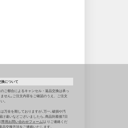
交換について
様のご都合によるキャンセル・返品交換は承っ
りません｡ご注文内容をご確認のうえ、ご注文
さい。
には万全を期しておりますが､万一､破損や汚
届け違いなどございましたら､商品到着後7日
[
専用お問い合わせフォーム
]よりご連絡くだ
｡返品交換方法をご連絡いたします。