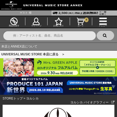
ゲスト
様
0
商品を探す
マイページ
お気に入り
カート
メニュー
本店とANNEX店について
UNIVERSAL MUSIC STORE 本店に戻る ＞
STOREトップ
>
ヨルシカ
ヨルシカ バイオグラフィー