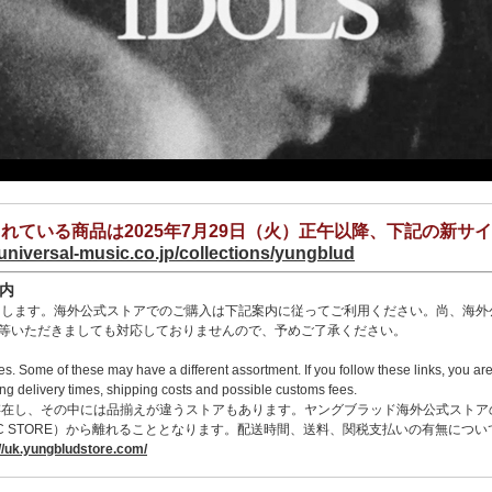
れている商品は2025年7月29日（火）正午以降、下記の新サ
.universal-music.co.jp/collections/yungblud
内
ます。海外公式ストアでのご購入は下記案内に従ってご利用ください。尚、海外公式ストア
せ等いただきましても対応しておりませんので、予めご了承ください。
ries. Some of these may have a different assortment. If you follow these links, you 
ing delivery times, shipping costs and possible customs fees.
在し、その中には品揃えが違うストアもあります。ヤングブラッド海外公式ストア
USIC STORE）から離れることとなります。配送時間、送料、関税支払いの有無に
ungbludstore.com/