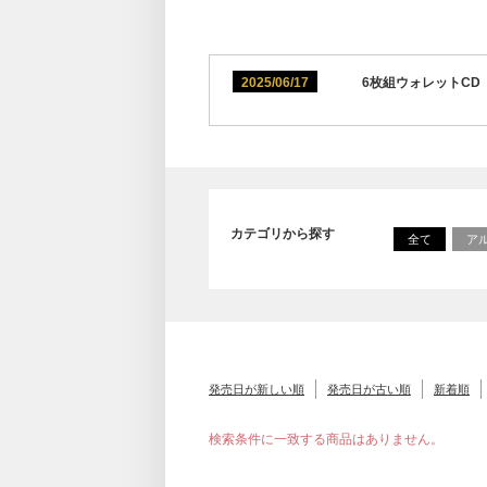
2025/06/17
6枚組ウォレットCD『I
カテゴリから探す
全て
ア
発売日が新しい順
発売日が古い順
新着順
検索条件に一致する商品はありません。