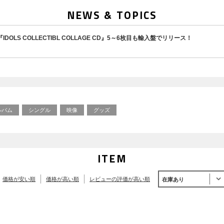
NEWS & TOPICS
DOLS COLLECTIBL COLLAGE CD』5～6枚目も輸入盤でリリース！
ルバム
シングル
映像
グッズ
ITEM
価格が安い順
価格が高い順
レビューの評価が高い順
在庫あり