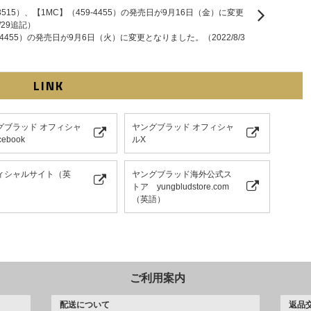
3515）、【1MC】（459-4455）の発売日が9月16日（金）に変更
/29追記）
-4455）の発売日が9月6日（火）に変更となりました。（2022/8/3
LINK
グブラッド オフィシャ
ヤングブラッド オフィシャ
ebook
ルX
ィシャルサイト（英
ヤングブラッド海外公式ス
トア yungbludstore.com
（英語）
ご利用案内
配送について
返品