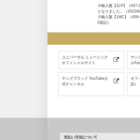
※輸入盤【1LP】（457-
となりました。（2022/8
※輸入盤【1MC】（459
0追記）
ユニバーサル ミュージック
ヤン
オフィシャルサイト
ルFac
ヤングブラッド YouTube公
オフ
式チャンネル
語）
支払い方法について