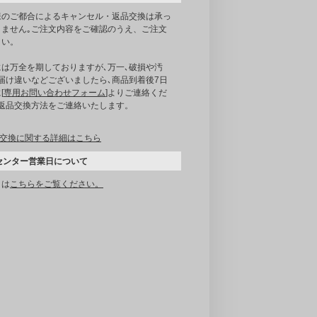
様のご都合によるキャンセル・返品交換は承っ
りません｡ご注文内容をご確認のうえ、ご注文
さい。
には万全を期しておりますが､万一､破損や汚
届け違いなどございましたら､商品到着後7日
[
専用お問い合わせフォーム
]よりご連絡くだ
｡返品交換方法をご連絡いたします。
交換に関する詳細はこちら
センター営業日について
くは
こちらをご覧ください。