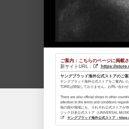
ご案内：こちらのページに掲載さ
新サイトURL：
https://store
ヤングブラッド海外公式ストアのご案
ヤングブラッド海外公式ストアをご案内いたし
TOREは関知しておりません。お問い合わ
There are also official shops in other count
attention to the terms and conditions regard
他の国や地域にも、それぞれ公式ストアが存
ジック日本公式ストア（UNIVERSAL M
ヤングブラッド海外公式ストア：https://uk.y