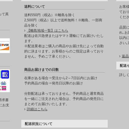
送料について
お客
てお
って異
送料550円（税込）※離島を除く
くだ
2,500円（税込）以上で送料無料！※離島、一部商
品を除く
品質
【離島地域一覧】はこちら
れ､お
。
配送は佐川急便またはヤマト運輸にてお届けいたし
以内に
ます。
さい
※配送業者はご購入の商品やお届け先によって自動
的に決まります。お客様からのご指定は承っており
返品
ません。予めご了承ください。
配送
商品お届けまでの日数
詳し
在庫がある場合⇒受注から2～7日以内にお届け
予約商品の場合⇒発売日以降のお届け
分割配送は承っておりません。予約商品と通常商品
を一緒にご注文された場合は、予約商品の発売日に
請求書
まとめてお届けいたします。
にお支
詳細はこちら
配送状況について