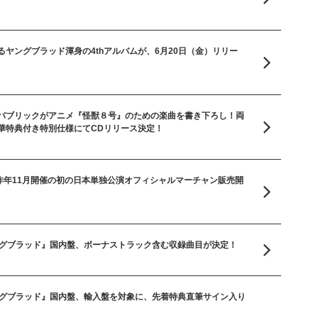
ヤングブラッド渾身の4thアルバムが、6月20日（金）リリー
パブリックがアニメ『怪獣８号』のための楽曲を書き下ろし！両
華特典付き特別仕様にてCDリリース決定！
／昨年11月開催の初の日本単独公演オフィシャルマーチャン販売開
ングブラッド』国内盤、ボーナストラック含む収録曲目が決定！
ングブラッド』国内盤、輸入盤を対象に、先着特典直筆サイン入り