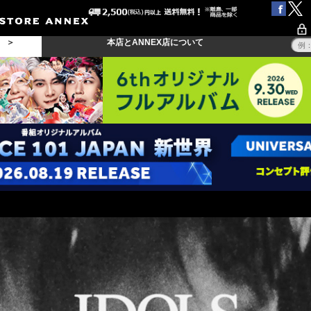
る ＞
本店とANNEX店について