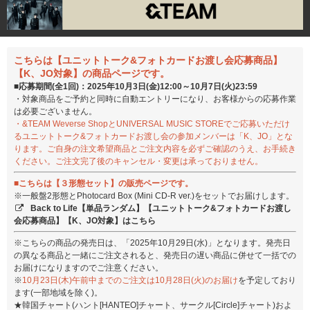
こちらは【ユニットトーク&フォトカードお渡し会応募商品】
【K、JO対象】の商品ページです。
■応募期間(全1回)：2025年10月3日(金)12:00～10月7日(火)23:59
・対象商品をご予約と同時に自動エントリーになり、お客様からの応募作業
は必要ございません。
・&TEAM Weverse ShopとUNIVERSAL MUSIC STOREでご応募いただけ
るユニットトーク&フォトカードお渡し会の参加メンバーは「K、JO」とな
ります。ご自身の注文希望商品とご注文内容を必ずご確認のうえ、お手続き
ください。ご注文完了後のキャンセル・変更は承っておりません。
■こちらは【３形態セット】の販売ページです。
※一般盤2形態とPhotocard Box (Mini CD-R ver.)をセットでお届けします。
Back to Life【単品ランダム】【ユニットトーク&フォトカードお渡し
会応募商品】【K、JO対象】はこちら
※こちらの商品の発売日は、「2025年10月29日(水)」となります。発売日
の異なる商品と一緒にご注文されると、発売日の遅い商品に併せて一括での
お届けになりますのでご注意ください。
※
10月23日(木)午前中までのご注文は10月28日(火)のお届け
を予定しており
ます(一部地域を除く)。
★韓国チャート(ハント[HANTEO]チャート、サークル[Circle]チャート)およ