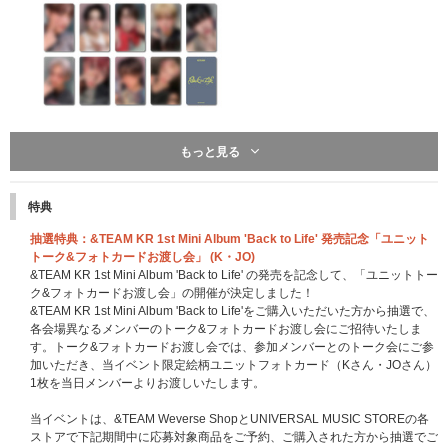
もっと見る
UNIVERSAL MUSIC STORE 限定特典：メモパッド
一般盤(2形態)+Photocard Box (Mini CD-R ver.) 計3形態セット購入特典とな
特典
ります。
※&TEAM Weverse ShopとUNIVERSAL MUSIC STOREの特典絵柄は異な
抽選特典：&TEAM KR 1st Mini Album 'Back to Life' 発売記念「ユニット
ります。
トーク&フォトカードお渡し会」 (K・JO)
※3形態セットを1セットにつき1点差し上げます。
&TEAM KR 1st Mini Album 'Back to Life' の発売を記念して、「ユニットトー
※イベント対象商品の12形態セットは1セットにつき1点差し上げます。
ク&フォトカードお渡し会」の開催が決定しました！
※特典は先着です。無くなり次第終了となります。
&TEAM KR 1st Mini Album 'Back to Life'をご購入いただいた方から抽選で、
※特典の絵柄は後日お知らせいたします。
各会場異なるメンバーのトーク&フォトカードお渡し会にご招待いたしま
す。トーク&フォトカードお渡し会では、参加メンバーとのトーク会にご参
加いただき、当イベント限定絵柄ユニットフォトカード（Kさん・JOさん）
1枚を当日メンバーよりお渡しいたします。
当イベントは、&TEAM Weverse ShopとUNIVERSAL MUSIC STOREの各
ストアで下記期間中に応募対象商品をご予約、ご購入された方から抽選でご