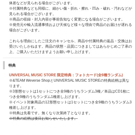
体差などが見られる場合がございます。
※付属特典なども同様に、細かい傷・折れ・擦れ・凹み・破れ・汚れなどが
見られる場合がございます。
※商品の収録・封入内容が事前告知なく変更になる場合がございます。
※発売元や輸入流通事情および天候など様々な理由で商品のお届けが遅れる
場合がございます。
これらを理由にしたご注文のキャンセル、商品や付属特典の返品・交換はお
受けいたしかねます。商品の状態・品質につきましてはあらかじめご了承の
上、ご購入いただけますようお願い申し上げます。
特典
UNIVERSAL MUSIC STORE 限定特典：フォトカード(全9種ランダム)
※&TEAM Weverse ShopとUNIVERSAL MUSIC STOREの特典絵柄は異な
ります。
※3形態セットは1セットにつき全9種のうちランダム3種／単品はCD1枚に
つき全9種のうちランダム1種差し上げます。
※イベント対象商品の12形態セットは1セットにつき全9種のうちランダム3
種差し上げます。
※特典は先着です。無くなり次第終了となります。
※特典の絵柄は後日お知らせいたします。