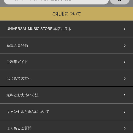
イベント当日は、当選者受付にてご本人確認を行います。
1、『パスコード(chord発行電子チケット)』
2、『公的機関が発行した顔写真付きの指定身分証明書』(写真・コピー・期
ご利用について
限切れ不可)
をご持参の上、各自記載された集合時間にお集まりください。
詳しくは、下記URLご本人確認詳細および注意事項にてご確認ください。
UNIVERSAL MUSIC STORE 本店に戻る
https://www.universal-music.co.jp/andteam/honnin-kakunin/
※上記2点をお持ちでない方は、いかなる理由があってもご参加いただけま
せん。あらかじめご了承ください。
新規会員登録
※上記2点のお客様情報が一致されない際は、ご当選された方でも当日の当
選者受付でご参加をお断りしますのでご了承ください。
ご利用ガイド
■イベントに関する注意事項
・本イベントは、ユニバーサルミュージック合同会社(UNIVERSAL MUSIC
LLC)、株式会社HYBE JAPAN、WEVERSE JAPAN株式会社およびBEENOS
はじめての方へ
Entertainment株式会社の間で、受付時に取得した情報(個人情報を含む)を相
互に使用させていただきます。あらかじめご了承ください。
・当選されたご本人以外は、いかなる理由でもご参加できません。ご本人様
送料とお支払い方法
に代わりご家族やご友人が来場された場合も、理由に関わらずご入場できま
せん。その場合、CD商品の払戻しや返金等も一切行いません。
・参加権利のご家族・ご友人を含めた第三者への転売、譲渡は固く禁止いた
キャンセルと返品について
します。また、偽造・複製等の不正は犯罪です。発覚した場合は、今後のイ
ベントへのご参加をお断りいたします。悪質な場合は警察に通報いたしま
す。お客様間での盗難・トラブル・チケット詐欺・その他事故等、一切責任
よくあるご質問
を負いかねます。