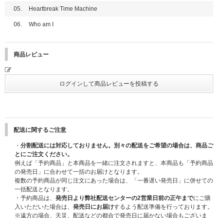
※締切間近などの時間帯によっては､ご購入応募画面に繋がりにくい場合が
●開催日程
05.
Heartbreak Time Machine
ございます｡余裕を持ってご購入ください｡
【愛知】2025年11月23日(日・祝)
【京都】2025年12月7日(日)
06.
Who am I
■応募方法/注意事項
※2025/11/27更新：メンバー EJの12月7日(日) 各種発売記念イベント参加
販売サイトにて一般盤、ソロ盤、Photocard Box、3形態セット、ソロ盤9形
見合わせにより2026年2月14日(土)にEJのみ振替イベントを実施いたしま
態セットのいずれか1枚または1セットご予約(ご決済完了)と同時に自動エン
す。
商品レビュー
トリーになります。お客様からの応募作業は必要ございません。
詳細はこちら：
https://www.andteam-official.jp/posts/news/yzbqav
ユニットトーク&フォトカードお渡し会のご応募を希望されるお客様は、必
【神奈川】2026年2月11日(水・祝)
ず｢ユニットトーク&フォトカードお渡し会応募商品」を選択してご購入く
ださい。
■メンバーオンラインイベント(オンライン上でサイン会やトーク会にご参加
いただけます)
※CD1枚のご購入で1回のご応募になり、購入回数、応募回数の制限はござ
※2025/10/24更新：メンバーオンラインイベントはK、JOは不参加予定と
いません。お一人様何回でもご購入、ご応募いただけます。
なっておりましたが、下記記載の通りK、JOのみ別日＜2026年3月1日(日)
※セット商品をご購入の場合は枚数分に応じた応募口数になります。(3形態
＞で個別オンラインサイン会および個別オンライントーク会を実施させてい
セット購入で３口、ソロ盤9形態セットで9口)
ただきます。
配送に関するご注意
※「ユニットトーク&フォトカードお渡し会応募商品」も各ストア特典・応
※2025/11/27更新：メンバーオンラインイベントはK、JOのみ＜2026年3月
募抽選用シリアルナンバーの対象になります。特典は先着のため、無くなり
・
分割配送には対応しておりません。別々の配送をご希望の場合は、商品ご
1日(日)＞の日程が＜2026年3月21日(土)＞に変更となりました。
次第配布は終了になります。
とにご注文ください。
詳細はこちら：
https://www.andteam-official.jp/posts/news/tzfvdw
例えば「予約商品」と本商品を一緒に注文されますと、本商品も「予約商品
■イベント来場特典
(応募特典ではございません)
の発売日」に合わせて一括のお届けとなります。
※2025年12月13日(土)はK、JO以外のその他7名での実施となります。
「ユニットトーク&フォトカードお渡し会」限定ユニットフォトカード
複数の予約商品が同じ注文にあった場合は、「一番遅い発売日」に併せての
（K・JO）
一括配送となります。
●開催日程
※絵柄の事前公開はございません。
・予約商品は、
発売日より弊社配送センターの2営業日前の正午まで
にご購
2025年12月13日(土)
※特典はメンバーのうち1名からお渡しいたします（メンバーの指定はでき
入いただいた場合は、
発売日にお届け
するよう配送準備を行っております。
●特典会内容
ません）
※遠方の場合、天災、配送などの都合で発売日に届かない場合もございま
①メンバー個別オンラインサイン会