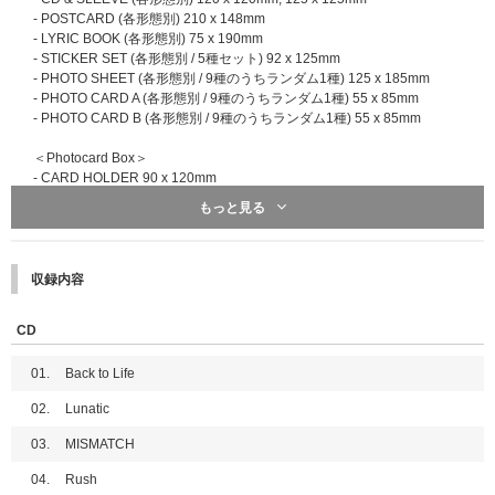
■イベント応募対象商品
ざいました。)
- POSTCARD (各形態別) 210 x 148mm
&TEAM KR 1st Mini Album 'Back to Life'
【1回目】2025年10月28日(火)11:00～11月3日(月)10:59 当落発表：11月6
- LYRIC BOOK (各形態別) 75 x 190mm
Back to Life【3形態セット】【ユニットトーク&フォトカードお渡し会
日(木)18:00頃
- STICKER SET (各形態別 / 5種セット) 92 x 125mm
応募商品】【K、JO対象】
【2回目】2025年11月3日(月)11:00～11月11日(火)10:59 当落発表：11月1
- PHOTO SHEET (各形態別 / 9種のうちランダム1種) 125 x 185mm
Back to Life【単品ランダム】【ユニットトーク&フォトカードお渡し会
4日(金)18:00頃
- PHOTO CARD A (各形態別 / 9種のうちランダム1種) 55 x 85mm
応募商品】【K、JO対象】
※オフラインイベント愛知会場は2回目で最終応募になります。
- PHOTO CARD B (各形態別 / 9種のうちランダム1種) 55 x 85mm
Back to Life (ROAR ver.)【9形態セット】【ユニットトーク&フォトカ
【3回目】2025年11月11日(火)11:00～11月25日(火)10:59 当落発表：11月
ードお渡し会応募商品】【K、JO対象】
28日(金)18:00頃
＜Photocard Box＞
Back to Life (ROAR ver.)【単品ランダム】【ユニットトーク&フォトカ
※オフラインイベント京都会場、オンラインイベント、サイン入り告知ポス
- CARD HOLDER 90 x 120mm
ードお渡し会応募商品】【K、JO対象】
タープレゼントは3回目で最終応募になります。
- MINI CD 80 x 80mm
もっと見る
Back to Life Photocard Box (Mini CD-R ver.)【ユニットトーク&フォト
【4回目】2025年11月25日(火)11:00～2026年1月13日(火)10:59 当落発
- PHOTO CARD (9種のうちランダム1種) 55 x 85mm
カードお渡し会応募商品】【K、JO対象】
表：2026年1月16日(金)18:00頃
- UNIT PHOTO CARD (72種のうちランダム2種) 55 x 85mm
- INSTANT PHOTO CARD SET (9種セット) 55 x 85mm
※必ず「ユニットトーク&フォトカードお渡し会応募商品」を選択してご購
■メンバーオフラインイベント(各会場でメンバーに直接会えるイベントにご
収録内容
入ください。通常商品をご購入いただいた場合、抽選対象外になりますので
参加いただけます)
※Weverse Albums ver. および Mini CD-R ver. に封入されている UNIT PHO
ご注意ください。その他の商品をご購入いただいても応募抽選の対象にはな
●特典会内容
TO CARD は同一品目です。
りません。
CD
①ミニトークステージ + メンバー個別トーク & ハイタッチ会
※サイズや構成内容は制作元の事情により事前告知無しに変更になる場合が
②ミニトークステージ + メンバー個別2ショット撮影会(スマートフォン使
ございます。あらかじめご了承ください。
■応募期間(全１回)
用)
01.
Back to Life
2025年10月3日(金)12:00～10月7日(火)23:59 →当落発表 : 10月28日(火)12:
③メンバー全員プレミアムサイン会(ミニトーク & 撮影会)
00頃
02.
Lunatic
④ミニトークステージ + メンバー全員お渡し会
※①、②はメンバー選択可能です。
03.
MISMATCH
※対象応募期間内に応募対象商品をご予約、ご購入ください｡
※全会場で、特典会の内容は同じとなります。
※上記応募期間以外は応募対象商品をご予約、ご購入いただけません｡あら
※③、④はメンバー全員とお客様1名のグリーティングではございません。
04.
Rush
かじめご了承ください。