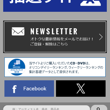
かねます。あらかじめご了承ください。
■当落発表
当落発表は応募期間内にユニットトーク&フォトカードお渡し会応募商品を
ご購入いただいたお客様を対象に抽選を行い、chordよりメールにて「当
選」および「落選」をお知らせいたします。
※chordエンコード(本イベント用当落結果ご確認ページ)からも、当選・落
選をご確認いただけます。
※当選メールは、イベント終了時まで大切に保管してください。
※当落メールの配信は目安時間になり、前後する可能性がございます。
■イベント当日に必要なもの
chordが発行する『パスコード(chord発行電子チケット)』を採用しておりま
す。
ご参加にあたり、『パスコード(chord発行電子チケット)』をご提示いただ
けるスマートフォン(タブレット含む)が必要となります。
※スマートフォン・タブレット(一部機種を除く)をお持ちでない方はイベン
トへご参加いただけません。あらかじめ、ご了承ください。
集合時間・整理番号が記載されたパスコードは、＜イベント前日20:00頃目
安＞にてchordよりメールおよびパスコードページ上にてご案内を予定して
おります。
※chordのマイページからも、集合時間をご確認いただけます。