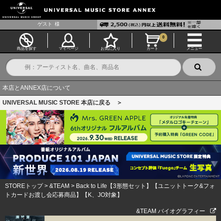
ゲスト
様
0
商品を探す
マイページ
お気に入り
カート
メニュー
本店とANNEX店について
UNIVERSAL MUSIC STORE 本店に戻る ＞
STOREトップ
>
&TEAM
>
Back to Life【3形態セット】【ユニットトーク&フォ
トカードお渡し会応募商品】【K、JO対象】
&TEAM バイオグラフィー