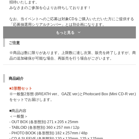
招待いたします。
みなさまのご参加を心よりお待ちしております！
なお、当イベントへのご応募は対象CDをご購入いただいた方にご提供する
「応募抽選用シリアルナンバー」とは別企画になります。
必ず詳細をご確認の上、ご応募いただけますようお願いいたします。
もっと見る
※こちらは終了しました※
&TEAM Weverse ShopとUNIVERSAL MUSIC STOREでご応募いただける
先着特典：応募抽選用シリアルナンバー
ご注意
ユニットトーク&フォトカードお渡し会の参加メンバーは「K、JO」となり
一般盤、ソロ盤、Photocard Box (Mini CD-R ver.)のいずれかのCD1枚ご購
ます。ご自身の注文希望商品とご注文内容を必ずご確認のうえ、お手続きく
※商品は数に限りがあります。上限数に達し次第、販売を終了しますが、商
入につき「応募抽選用シリアルナンバー」を1つ差し上げます。
ださい。ご注文完了後のキャンセル・変更は承っておりません。
品の追加確保が可能な場合、再販売を行う場合がございます。
※3形態セット購入の場合は「応募抽選用シリアルナンバー」を3点、9形態
セットの場合は9点、12形態セットの場合は12点差し上げます。
【『ユニットトーク&フォトカードお渡し会』概要】
※「応募抽選用シリアルナンバー」は商品と同梱してお送りいたします｡CD
■開催日程：
2025年11月11日(火)
2026年4月4日(土)へ変更となりました。
(商品)本体には封入されておりませんのでご注意ください｡
商品紹介
時間の変更はございません。
※「応募抽選用シリアルナンバー」は先着です。無くなり次第予告なく配布
■開催時間：12:05
(受付時間はご当選者様にのみご案内いたします)
終了になります。
■3形態セット
■会場：神奈川県某所
(当選者の方のみにご案内いたします)
※一般盤2形態 (BREATH ver.、GAZE ver.)とPhotocard Box (Mini CD-R ver.)
■内容：ユニットトーク&フォトカードお渡し会
【&TEAM KR 1st Mini Album 'Back to Life'シリアルナンバー特典 概要】
をセットでお届けします。
各会場、メンバーたちとのトークをお楽しみいただきながら、参加メンバー
(K・JO)のユニットフォトカードをメンバーから1枚お渡しいたします。
■応募期間
■商品内容
■参加メンバー：K、JO
2025年10月28日(火)11:00～2026年1月13日(火)10:59まで(全4回)
＜一般盤＞
※参加メンバーは変更になる場合がございます。
※イベントによって応募期間が異なります。参加を希望するイベントの応募
- OUT BOX (各形態別) 271 x 205 x 25mm
※集合時間および整理番号は、ご当選者の方のみにイベント前日19:00頃目
対象期間内にご応募ください｡
- TABLOID (各形態別) 360 x 257 mm / 12p
安のご案内を予定しております。
- PHOTO BOOK (各形態別) 182 x 257mm / 48p
■応募スケジュール
(※2025/10/29更新：応募スケジュールに一部変更がご
- CD & SLEEVE (各形態別) 120 x 120mm, 125 x 125mm