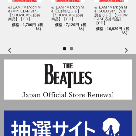
報が異なる場合はご注意ください。
ございます。余裕を持ってご応募ください。
&TEAM / Mark on M
&TEAM / Mark on M
&TEAM / Mark on M
※上記応募期間以外はご応募いただけません。あらかじめご了承ください。
e (Mini CD-R ver.)
e【3形態セット】
e (SOLO ver.)【9形
※本イベントの抽選発表は、抽選システム「chord」を使用いたします。
【SHOWCASE応募
【SHOWCASE応募
態セット】【SHOW
※商品が届かない、受け取れない等の理由を含め、いかなる場合も上記応募
商品】【CD】
商品】【CD】
CASE応募商品】
対象ストアでのご予約、ご購入と同時に自動エントリーとなるため、chord
期間以外はご応募いただけません。あらかじめご了承ください。
【CD】
価格：1,700円（税
価格：7,120円（税
への会員登録(無料) およびchord上でのご応募作業は不要ですが、＜@cdefg
※商品受取日と上記スケジュールを必ずご自身でご確認の上、ご購入・ご応
込）
込）
価格：16,920円（税
ah.net＞からのメールが受信できるように、ご利用端末の受信設定をしてお
募ください。
込）
いてください。
※イベントの詳細はHPよりご確認ください。
【chordウェブサイト】
https://cdefgah.net/
https://www.universal-music.co.jp/andteam/news/2025-10-24/
chordエンコード(本イベント用当落結果ご確認ページ)にログインする際
は、ご購入時に対象ストアで登録された「メールアドレス」および「電話番
号(ハイフンなし)」の入力が必要です。
※エンコードへのアクセス用URLは当落メール上にてご案内いたします。
※chordはスマートフォン・タブレット・PCそれぞれからご利用いただけま
す。
※chordエンコード(本イベント用当落結果ご確認ページ)へは当落発表日時
よりログイン可能になります。
※必ずお一人様につき、1つのメールアドレスをご使用ください。複数の方
が同じメールアドレスを使用されるとchordからのメールが届かなくなりま
す。また、chordエンコードへのログインもできなくなりますので、ご注意
ください。
※同様に必ずお一人様につき、1つのスマートフォン・タブレット(一部機種
を除く)をご使用ください。
※当選確率は、応募対象商品のご予約、ご購入順とは関係ございません。
※いかなる場合も、当落についてはお問い合わせいただいてもお答えいたし