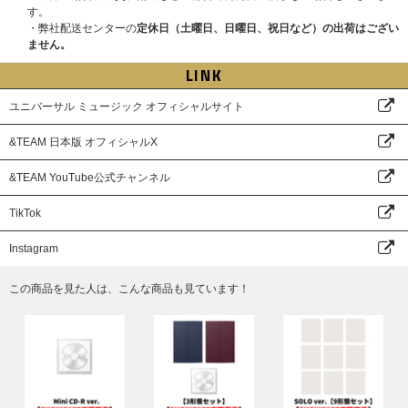
す。
②メンバー個別オンライントーク
■注意事項/本人確認について
・弊社配送センターの
定休日（土曜日、日曜日、祝日など）の出荷はござい
③メンバー全員リレー式オンライントーク (K、JO以外のメンバー7名での
イベント当日は、当選者受付にてご本人確認を行います。
ません。
実施となります)
必ず公的機関が発行した『顔写真付きの指定身分証明書』をご用意くださ
※全てK、JOは不参加となり、その他7名での実施となります。
LINK
い。
※①、②はメンバー選択可能です。
ご本人確認詳細および注意事項は下記URLにてご確認ください。
ユニバーサル ミュージック オフィシャルサイト
https://www.universal-music.co.jp/andteam/honnin-kakunin/
●開催日程
2026年3月1日(日)
→2026年3月21日(土)
&TEAM 日本版 オフィシャルX
※ご注文・ご登録の際に入力するお名前は＜必ず日本語(漢字・ひらがな・
※2025/11/27更新：開催日程が変更となりました。
カタカナ)＞にてご入力ください。
※各部の受付時間、開始時間、エントリー期間も変更となっております。各
ただし、お名前が、英ローマ字の場合は、英ローマ字にてご入力ください。
賞品の詳細該当メンバーオンラインイベント(抽選)ページより必ずご確認く
&TEAM YouTube公式チャンネル
それ以外の言語でのご入力はイベント応募対象外になります。ご注意くださ
ださい。
い。
TikTok
(例：お名前「山田 花子」様が、注文者情報のお名前を「YAMADA HANAK
●特典会内容
O」様とご入力とされた場合、落選対象になる可能性がございます。)
①メンバー個別オンラインサイン会
Instagram
また、お名前が日本語(漢字・ひらがな・カタカナ)にも関わらず、英ローマ
②メンバー個別オンライントーク
字にてご入力された場合は、落選対象になる可能性がございます。注文者情
※K、JOのみの参加となりその他メンバーの参加はございません。
この商品を見た人は、こんな商品も見ています！
報とお届け先情報の両方を使用する場合がございますので、必ずどちらも応
※①、②はメンバー選択可能です。
募者の情報でご登録およびご注文をお願いいたします。
なお、英ローマ字の全角・半角はサイトの規則に応じてご入力ください。
■プレゼント企画
※ご購入の際、イベントに参加を希望されるご本人様のお名前で必ずご入力
●プレゼント内容：メンバー全員サイン入り告知ポスター
ください。なお、注文完了後、お名前の変更はできませんので、あらかじめ
ご了承ください。
※本イベントは、応募抽選方式です。上記スケジュールを必ずご確認くださ
※UNIVERSAL MUSIC STOREでご購入の方は注文時にご登録いただいてい
い。
る「会員情報」がご本人様情報になります。ご注文者様情報とお届け先の情
※各回の締切間近などの時間帯によっては、応募画面に繋がりにくい場合が