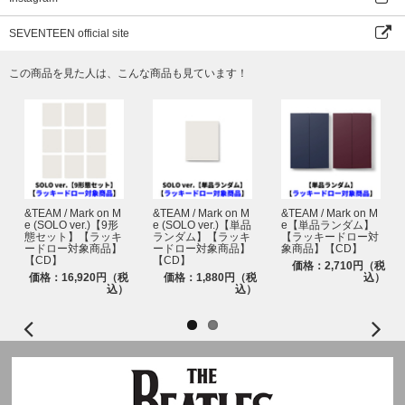
封入特典：フォトカードA（形態別13種中ランダム1枚封入）
SEVENTEEN official site
※初回プレス分のみの封入特典となります。初回分終了後も商品ページの表
記の変更はございません。ご了承ください。
この商品を見た人は、こんな商品も見ています！
&TEAM / Mark on M
&TEAM / Mark on M
&TEAM / Mark on M
e (SOLO ver.)【9形
e (SOLO ver.)【単品
e【単品ランダム】
態セット】【ラッキ
ランダム】【ラッキ
【ラッキードロー対
ードロー対象商品】
ードロー対象商品】
象商品】【CD】
【CD】
【CD】
価格：2,710円（税
価格：16,920円（税
価格：1,880円（税
込）
込）
込）