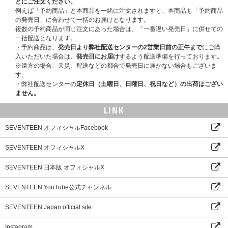
とにご注文ください。
種)
例えば「予約商品」と本商品を一緒に注文されますと、本商品も「予約商品
の発売日」に合わせて一括のお届けとなります。
■注意事項
複数の予約商品が同じ注文にあった場合は、「一番遅い発売日」に併せての
※お一人様何度でもご購入可能です。
一括配送となります。
※応募期間内に「ラッキードローイベント応募抽選対象商品」をご購入、決
・予約商品は、
発売日より弊社配送センターの2営業日前の正午まで
にご購
済まで完了されたお客様が対象になります。応募期間外にご予約・決済いた
入いただいた場合は、
発売日にお届け
するよう配送準備を行っております。
だいた商品はラッキードローイベント応募対象外になりますので、ご注意く
※遠方の場合、天災、配送などの都合で発売日に届かない場合もございま
ださい。
す。
※応募および在庫状況により一部の商品購入が制限される場合があります。
・弊社配送センターの
定休日（土曜日、日曜日、祝日など）の出荷はござい
ご了承ください。
ません。
※上記の「ラッキードローイベント応募対象ページ」にて対象商品のご予
約・ご購入をもってご応募受付させていただきます。「ラッキードローイベ
LINK
ント応募対象ページ」以外からご予約・ご購入いただいた場合、ご応募の対
象になりませんのでご注意ください。
SEVENTEEN オフィシャルFacebook
※決済方法は各サイトによって異なりますのでご注意ください。
※特典はランダムで発送いたします。メンバーを指定することはできませ
SEVENTEEN オフィシャルX
ん。
※ご購入いただいた商品に不良が発生し、良品への交換対応が必要な場合
SEVENTEEN 日本版 オフィシャルX
は、商品のみの交換対応になり、特典を返送いただく必要はありませんが、
万一商品代金の返金が発生する場合には、商品+特典の両方を返送していた
SEVENTEEN YouTube公式チャンネル
だきますので、あらかじめご了承ください。
※｢ラッキードローイベント」はストアCD購入特典の対象外になります。
SEVENTEEN Japan official site
Instagram