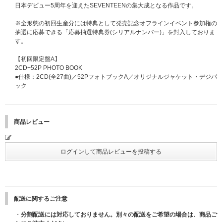
SEVENTEEN / SEVENTEEN JAPAN BEST ALBUM「ALWAYS YOUR
日本デビュー5周年を迎えたSEVENTEENの集大成となる作品です。
S」【初回限定盤D】【公演記念ラッキードロー対象商品】
SEVENTEEN / SEVENTEEN JAPAN BEST ALBUM「ALWAYS YOUR
※全形態の初回生産分には特典として発売記念オフラインイベント参加権の
S」【通常盤】【公演記念ラッキードロー対象商品】
抽選に応募できる「応募抽選特典券(シリアルナンバー)」を封入しておりま
SEVENTEEN / SEVENTEEN JAPAN BEST ALBUM「ALWAYS YOUR
す。
S」【フラッシュプライス盤】【公演記念ラッキードロー対象商品】
SEVENTEEN / SEVENTEEN JAPAN BEST ALBUM「ALWAYS YOUR
【初回限定盤A】
S」【3形態（初回限定盤A・初回限定盤B・通常盤）セット】【公演記念ラ
2CD+52P PHOTO BOOK
ッキードロー対象商品】
●仕様：2CD(全27曲)／52PフォトブックA／オリジナルジャケット・デジパ
SEVENTEEN / SEVENTEEN JAPAN BEST ALBUM「ALWAYS YOUR
ック
S」【3形態（初回限定盤C・初回限定盤D・通常盤）セット】【公演記念ラ
luckyDraw202605
ッキードロー対象商品】
※セット購入：フォトカードコンプリートセットを付与します。
商品レビュー
※単品購入：フォトカードを1枚につきランダムで1枚付与します。
※対象の3形態セットは「初回限定盤A・B・通常盤」「初回限定盤C・D・
通常盤」の2種となります。
■ラッキードローイベント特典
◆特典：『SEVENTEEN 2026 JAPAN FANMEETING 'YAKUSOKU'』会場で
撮影したスペシャルセルフィーフォトカード
※SEVENTEEN Weverse ShopとUNIVERSAL MUSIC STOREのフォトカー
配送に関するご注意
ドは絵柄が異なります。
・
分割配送には対応しておりません。別々の配送をご希望の場合は、商品ご
★UNIVERSAL MUSIC STORE：メンバー別セルフィーフォトカード(全9