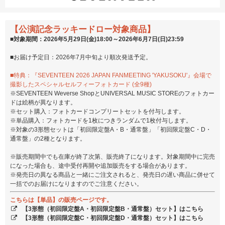
【公演記念ラッキードロー対象商品】
■対象期間：2026年5月29日(金)18:00～2026年6月7日(日)23:59
■お届け予定日：2026年7月中旬より順次発送予定。
■特典：『SEVENTEEN 2026 JAPAN FANMEETING 'YAKUSOKU'』会場で
撮影したスペシャルセルフィーフォトカード (全9種)
※SEVENTEEN Weverse ShopとUNIVERSAL MUSIC STOREのフォトカー
ドは絵柄が異なります。
※セット購入：フォトカードコンプリートセットを付与します。
※単品購入：フォトカードを1枚につきランダムで1枚付与します。
※対象の3形態セットは「初回限定盤A・B・通常盤」「初回限定盤C・D・
通常盤」の2種となります。
※販売期間中でも在庫が終了次第、販売終了になります。対象期間中に完売
になった場合も、途中受付再開や追加販売をする場合があります。
※発売日の異なる商品と一緒にご注文されると、発売日の遅い商品に併せて
一括でのお届けになりますのでご注意ください。
こちらは【単品】の販売ページです。
【3形態（初回限定盤A・初回限定盤B・通常盤）セット】はこちら
【3形態（初回限定盤C・初回限定盤D・通常盤）セット】はこちら