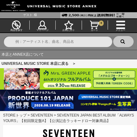
ゲスト
様
0
商品を探す
マイページ
お気に入り
カート
メニュー
本店とANNEX店について
UNIVERSAL MUSIC STORE 本店に戻る ＞
STOREトップ
>
SEVENTEEN
>
SEVENTEEN JAPAN BEST ALBUM「ALWAYS
YOURS」【初回限定盤A】【公演記念ラッキードロー対象商品】