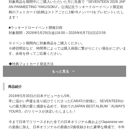
対象商品を期間中にご購入いただいた方に先着で『SEVENTEEN 2026 JAP
AN FANMEETING 'YAKUSOKU'』公演記念ラッキードローイベント限定絵
柄のフォトカード(絵柄はストアごとに1種×9メンバー)をプレゼントいたし
ます！
■ラッキードローイベント開催日程
対象期間：2026年5月29日(金)18:00～2026年6月7日(日)23:59
※イベント期間内に対象商品をご購入ください｡
※締切間近など、時間帯によっては購入画面に繋がりにくい場合がございま
す。余裕を持ってご応募ください｡
◆特典フォトカード発送方法
・UNIVERSAL MUSIC STORE：商品に同梱で、2026年7月中旬より順次発
もっと見る
送予定。
※発送の日程は変更になる場合がございます。あらかじめご了承ください。
商品紹介
■対象商品
2018年5月30日の日本デビューから5年。
SEVENTEEN / SEVENTEEN JAPAN BEST ALBUM「ALWAYS YOUR
常に温かい声援を送り続けてくださったCARATの皆様に、SEVENTEENか
S」【初回限定盤A】【公演記念ラッキードロー対象商品】
らの最大限の愛と感謝を込めて。初めてのJAPAN BEST ALBUM「ALWAYS
SEVENTEEN / SEVENTEEN JAPAN BEST ALBUM「ALWAYS YOUR
YOURS」のリリースが決定いたしました！
S」【初回限定盤B】【公演記念ラッキードロー対象商品】
SEVENTEEN / SEVENTEEN JAPAN BEST ALBUM「ALWAYS YOUR
今まで日本でリリースされた全ての日本オリジナル曲およびJapanese ver.
S」【初回限定盤C】【公演記念ラッキードロー対象商品】
の楽曲に加え、日本オリジナルの新曲が2曲収録された豪華な構成で、今年