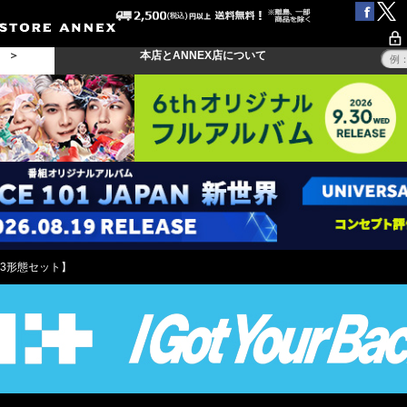
る ＞
本店とANNEX店について
AI【3形態セット】