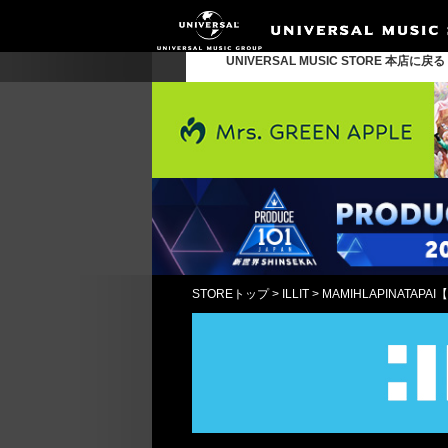
UNIVERSAL MUSIC STORE 本店に戻
STOREトップ
>
ILLIT
>
MAMIHLAPINATAP