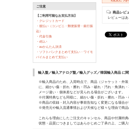
ご注意
商品レビ
【ご利用可能なお支払方法】
レビューはあ
・クレジットカード
・後払い（コンビニ・郵便振替・銀行振
込）
・代金引換
・d払い
・auかんたん決済
・ソフトバンクまとめて支払い・ワイモ
バイルまとめて支払い
輸入盤／輸入アナログ盤／輸入グッズ／韓国輸入商品 に
※輸入商品のため、入荷時点で、商品（ジャケット・外装
に、細かい傷・折れ・擦れ・凹み・破れ・汚れ・角潰れ・
メージ違い・個体差などが見られる場合がございます。
※付属特典なども同様に、細かい傷・折れ・擦れ・凹み・
※商品の収録・封入内容が事前告知なく変更になる場合が
※発売元や輸入流通事情および天候など様々な理由で商品
これらを理由にしたご注文のキャンセル、商品や付属特典
状態・品質につきましてはあらかじめご了承の上、ご購入