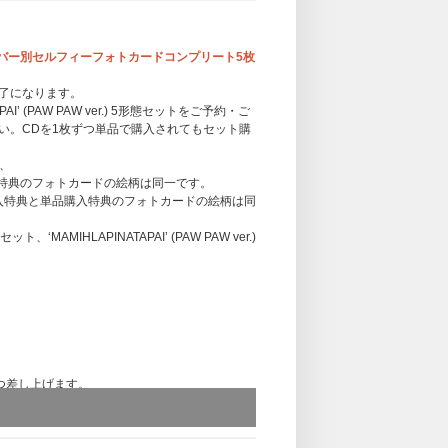
典：メンバー別セルフィーフォトカードコンプリート5枚
了になります。
APAI’ (PAW PAW ver.) 5形態セットをご予約・ご
い。CDを1枚ずつ単品で購入されてもセット購
は、
品購入特典のフォトカードの絵柄は同一です。
5形態セット購入特典と単品購入特典のフォトカードの絵柄は同
‘MAMIHLAPINATAPAI’ (PAW PAW ver.)
つ差し上げます。
ます。
ー」を3つ、5形態セット購入の場合は「応募抽