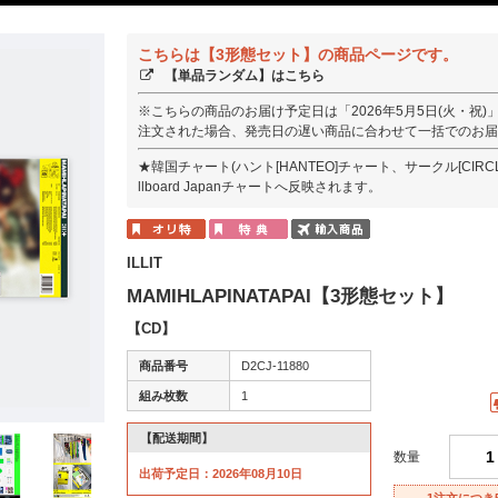
こちらは【3形態セット】の商品ページです。
【単品ランダム】はこちら
※こちらの商品のお届け予定日は「2026年5月5日(火・祝
注文された場合、発売日の遅い商品に合わせて一括でのお届
★韓国チャート(ハント[HANTEO]チャート、サークル[CIR
llboard Japanチャートへ反映されます。
ILLIT
MAMIHLAPINATAPAI【3形態セット】
【CD】
商品番号
D2CJ-11880
組み枚数
1
【配送期間】
数量
出荷予定日：2026年08月10日
1注文につき