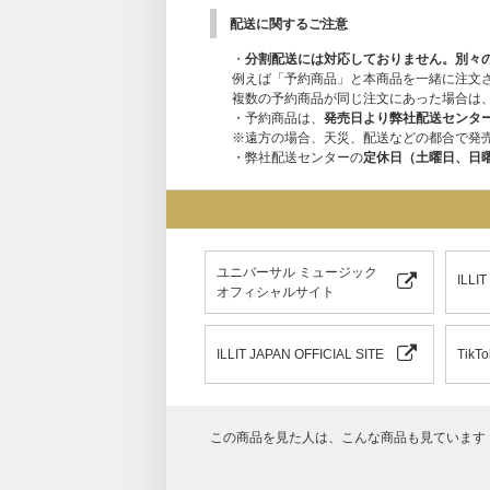
配送に関するご注意
・
分割配送には対応しておりません。別々
例えば「予約商品」と本商品を一緒に注文
複数の予約商品が同じ注文にあった場合は
・予約商品は、
発売日より弊社配送センタ
※遠方の場合、天災、配送などの都合で発
・弊社配送センターの
定休日（土曜日、日
ユニバーサル ミュージック
ILL
オフィシャルサイト
ILLIT JAPAN OFFICIAL SITE
TikTo
この商品を見た人は、こんな商品も見ています