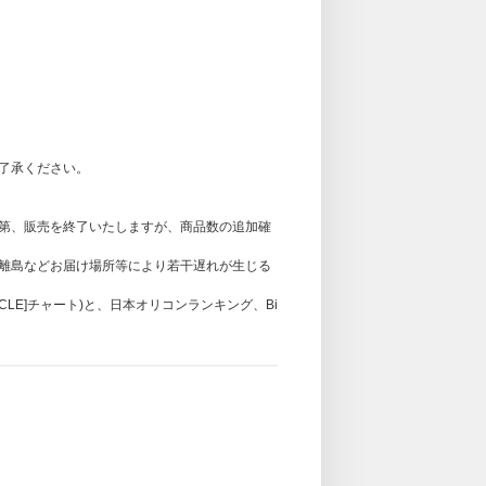
商品と同梱して「応募抽選用シリアルナンバーチラシ」
いたします。
4-10/
典：団体クリアフォトカード【未公開絵柄D】
了になります。
APAI’ (PAW PAW ver.) 5形態セットをご予約・ご
了承ください。
い。CDを1枚ずつ単品で購入されてもセット購
第、販売を終了いたしますが、商品数の追加確
離島などお届け場所等により若干遅れが生じる
RCLE]チャート)と、日本オリコンランキング、Bi