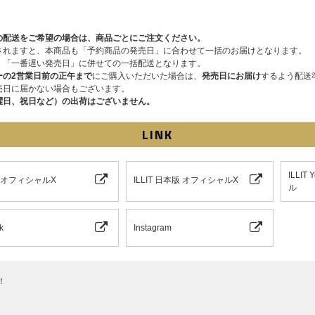
の配送をご希望の場合は、商品ごとにご注文ください。
されますと、本商品も「予約商品の発売日」に合わせて一括のお届けとなります。
、「一番遅い発売日」に併せての一括配送となります。
ーの2営業日前の正午まで
にご購入いただいた場合は、
発売日にお届け
するよう配送
売日に届かない場合もございます。
曜日、祝日など）の出荷はございません。
LINK
ILLI
IT オフィシャルX
ILLIT 日本版 オフィシャルX
ル
k
Instagram
！