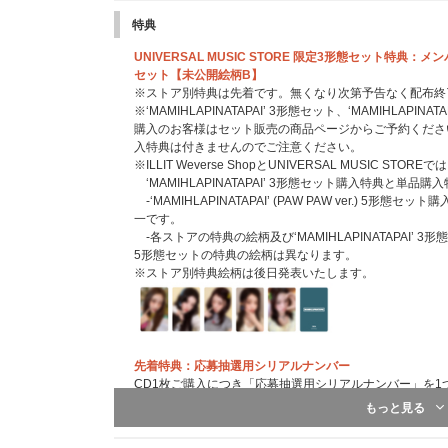
特典
UNIVERSAL MUSIC STORE 限定3形態セット特
セット【未公開絵柄B】
※ストア別特典は先着です。無くなり次第予告なく配布終
※‘MAMIHLAPINATAPAI’ 3形態セット、‘MAMIHLAPINAT
購入のお客様はセット販売の商品ページからご予約くださ
入特典は付きませんのでご注意ください。
※ILLIT Weverse ShopとUNIVERSAL MUSIC STOREで
‘MAMIHLAPINATAPAI’ 3形態セット購入特典と単
-‘MAMIHLAPINATAPAI’ (PAW PAW ver.) 
一です。
-各ストアの特典の絵柄及び‘MAMIHLAPINATAPAI’ 3形態セット、
5形態セットの特典の絵柄は異なります。
※ストア別特典絵柄は後日発表いたします。
先着特典：応募抽選用シリアルナンバー
CD1枚ご購入につき「応募抽選用シリアルナンバー」を1
※特典は先着です。無くなり次第予告なく配布終了になり
もっと見る
※3形態セット購入の場合は「応募抽選用シリアルナンバ
選用シリアルナンバー」を5つ差し上げます。