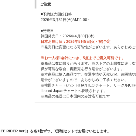
※UNIVERSAL MUSIC STOREでご購入の方は、
ご注意
をお送りいたします。
※応募抽選の賞品内容、応募詳細につきましては後日発表
■予約販売開始日時
⇒シリアルナンバー特典詳細決定（2026/4/10更新）
2026年3月31日(火)AM11:00～
https://www.universal-music.co.jp/illit/news/2026-0
■発売日
UNIVERSAL MUSIC STORE 限定3形態セット特
韓国発売日：2026年4月30日(木)
※ストア別特典は先着です。無くなり次第予告なく配布終
日本お届け日：2026年5月5日(火・祝)予定
※‘MAMIHLAPINATAPAI’ 3形態セット、‘MAMIHLAPINAT
※発売日は変更になる可能性がございます。あらかじめご
購入のお客様はセット販売の商品ページからご予約くださ
入特典は付きませんのでご注意ください。
※お一人様1会計につき、5点までご購入可能です。
※ストア別特典絵柄は後日発表いたします。
※商品は数に限りがあります。各ストアの上限数に達し次
保が可能な場合、再販売を行う場合がございます。
※本商品は輸入商品です。交通事情や天候状況、遠隔地や
場合がございますので、あらかじめご了承ください。
※韓国チャート(ハント[HANTEO]チャート、サークル[CI
llboard Japanチャートへ反映されます。
※商品の発送は日本国内のみ対応可能です
r.] / [FREE RIDER Ver.]）を各1枚ずつ、3形態セットでお届けいたします。