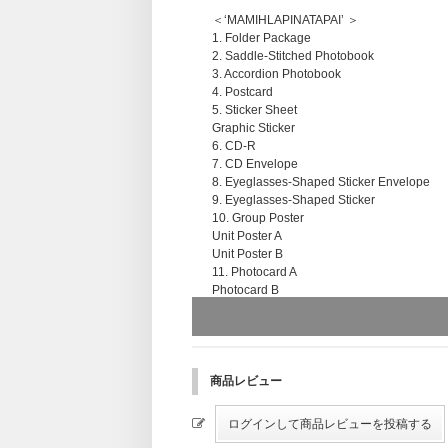
＜‘MAMIHLAPINATAPAI’ ＞
1. Folder Package
2. Saddle-Stitched Photobook
3. Accordion Photobook
4. Postcard
5. Sticker Sheet
Graphic Sticker
6. CD-R
7. CD Envelope
8. Eyeglasses-Shaped Sticker Envelope
9. Eyeglasses-Shaped Sticker
10. Group Poster
Unit Poster A
Unit Poster B
11. Photocard A
Photocard B
※サイズや商品内容は制作元の事情により
商品レビュー