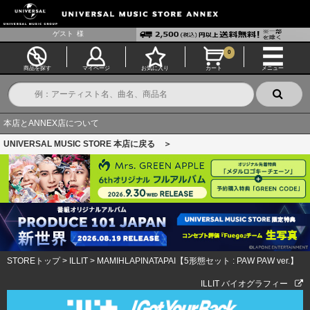
ゲスト
様
0
商品を探す
マイページ
お気に入り
カート
メニュー
本店とANNEX店について
UNIVERSAL MUSIC STORE 本店に戻る ＞
STOREトップ
>
ILLIT
>
MAMIHLAPINATAPAI【5形態セット : PAW PAW ver.】
ILLIT バイオグラフィー