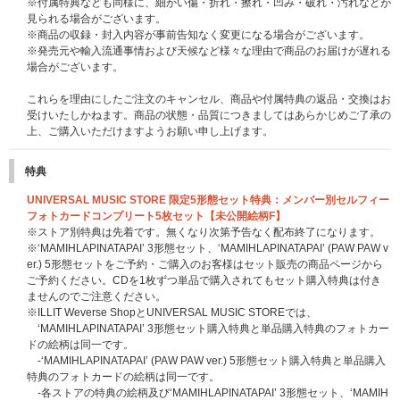
※付属特典なども同様に、細かい傷・折れ・擦れ・凹み・破れ・汚れなどが
見られる場合がございます。
※商品の収録・封入内容が事前告知なく変更になる場合がございます。
※発売元や輸入流通事情および天候など様々な理由で商品のお届けが遅れる
場合がございます。
これらを理由にしたご注文のキャンセル、商品や付属特典の返品・交換はお
受けいたしかねます。商品の状態・品質につきましてはあらかじめご了承の
上、ご購入いただけますようお願い申し上げます。
特典
UNIVERSAL MUSIC STORE 限定5形態セット特典：メンバー別セルフィー
フォトカードコンプリート5枚セット【未公開絵柄F】
※ストア別特典は先着です。無くなり次第予告なく配布終了になります。
※‘MAMIHLAPINATAPAI’ 3形態セット、‘MAMIHLAPINATAPAI’ (PAW PAW v
er.) 5形態セットをご予約・ご購入のお客様はセット販売の商品ページから
ご予約ください。CDを1枚ずつ単品で購入されてもセット購入特典は付き
ませんのでご注意ください。
※ILLIT Weverse ShopとUNIVERSAL MUSIC STOREでは、
‘MAMIHLAPINATAPAI’ 3形態セット購入特典と単品購入特典のフォトカー
ドの絵柄は同一です。
-‘MAMIHLAPINATAPAI’ (PAW PAW ver.) 5形態セット購入特典と単品購入
特典のフォトカードの絵柄は同一です。
-各ストアの特典の絵柄及び‘MAMIHLAPINATAPAI’ 3形態セット、‘MAMIH