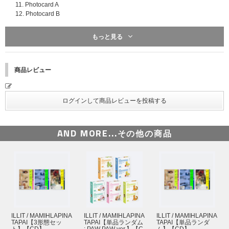
先着特典：応募抽選用シリアルナンバー
11. Photocard A
CD1枚ご購入につき「応募抽選用シリアルナンバー」を1つ差し上げます。
12. Photocard B
※特典は先着です。無くなり次第予告なく配布終了になります。
※3形態セット購入の場合は「応募抽選用シリアルナンバー」を3つ、5形態
※サイズや商品内容は制作元の事情により事前告知無しに変更になる場合が
もっと見る
セット購入の場合は「応募抽選用シリアルナンバー」を5つ差し上げます。
ございます。あらかじめご了承ください。
※UNIVERSAL MUSIC STOREでご購入の方は、商品と同梱して「応募抽選
用シリアルナンバーチラシ」をお送りいたします。
※応募抽選の賞品内容、応募詳細につきましては後日発表いたします。
商品レビュー
⇒シリアルナンバー特典詳細決定（2026/4/10更新）
https://www.universal-music.co.jp/illit/news/2026-04-10/
AND MORE...
その他の商品
ILLIT / MAMIHLAPINA
ILLIT / MAMIHLAPINA
ILLIT / MAMIHLAPINA
TAPAI【3形態セッ
TAPAI【単品ランダム
TAPAI【単品ランダ
ト】【CD】
: PAW PAW ver.】【C
ム】【CD】