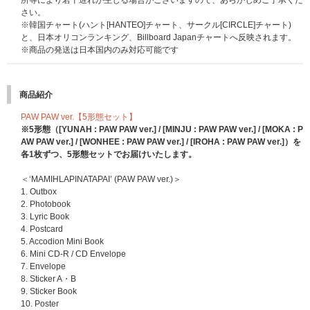
所等により若干遅れが生じる場合がございますので、あらかじめご了承くだ
※ストア別特典は先着です。無くなり次第予告なく配布終了になります。
さい。
※‘MAMIHLAPINATAPAI’ 3形態セット、‘MAMIHLAPINATAPAI’ (PAW PAW v
※韓国チャート(ハント[HANTEO]チャート、サークル[CIRCLE]チャート)
er.) 5形態セットをご予約・ご購入のお客様はセット販売の商品ページから
と、日本オリコンランキング、Billboard Japanチャートへ反映されます。
ご予約ください。CDを1枚ずつ単品で購入されてもセット購入特典は付き
※商品の発送は日本国内のみ対応可能です
ませんのでご注意ください。
※特典絵柄は後日発表いたします。
商品紹介
PAW PAW ver.【5形態セット】
※5形態（[YUNAH : PAW PAW ver.] / [MINJU : PAW PAW ver.] / [MOKA : P
AW PAW ver.] / [WONHEE : PAW PAW ver.] / [IROHA : PAW PAW ver.]）を
各1枚ずつ、5形態セットでお届けいたします。
＜‘MAMIHLAPINATAPAI’ (PAW PAW ver.)＞
1. Outbox
2. Photobook
3. Lyric Book
4. Postcard
5. Accodion Mini Book
6. Mini CD-R / CD Envelope
7. Envelope
8. Sticker A・B
9. Sticker Book
10. Poster