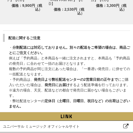
D】
価格：9,900円（税
価格：3,300円（税
込）
価格：2,530円（税
込）
込）
配送に関するご注意
・
分割配送には対応しておりません。別々の配送をご希望の場合は、商品ご
とにご注文ください。
例えば「予約商品」と本商品を一緒に注文されますと、本商品も「予約商品
の発売日」に合わせて一括のお届けとなります。
複数の予約商品が同じ注文にあった場合は、「一番遅い発売日」に併せての
一括配送となります。
・予約商品は、
発売日より弊社配送センターの2営業日前の正午まで
にご購
入いただいた場合は、
発売日にお届け
するよう配送準備を行っております。
※遠方の場合、天災、配送などの都合で発売日に届かない場合もございま
す。
・弊社配送センターの
定休日（土曜日、日曜日、祝日など）の出荷はござい
ません。
LINK
ユニバーサル ミュージック オフィシャルサイト