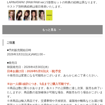
LAPINATAPAI’ (PAW PAW ver.) 5形態セットの特典の絵柄は異なります。
※ストア別特典絵柄は後日発表いたします。
UNIVERSAL MUSIC STORE 限定5形態セット特典：ユニットフォトカード
もっと見る
コンプリート2枚セット【未公開絵柄H】
※ストア別特典は先着です。無くなり次第予告なく配布終了になります。
※‘MAMIHLAPINATAPAI’ 3形態セット、‘MAMIHLAPINATAPAI’ (PAW PAW v
ご注意
er.) 5形態セットをご予約・ご購入のお客様はセット販売の商品ページから
ご予約ください。CDを1枚ずつ単品で購入されてもセット購入特典は付き
■予約販売開始日時
ませんのでご注意ください。
2026年3月31日(火)AM11:00～
※ILLIT Weverse Shop JapanとUNIVERSAL MUSIC STOREでは、特典の
絵柄は異なります。
■発売日
※ストア別特典絵柄は後日発表いたします。
韓国発売日：2026年4月30日(木)
日本お届け日：2026年5月5日(火・祝)予定
※発売日は変更になる可能性がございます。あらかじめご了承ください。
※お一人様1会計につき、5点までご購入可能です。
※商品は数に限りがあります。各ストアの上限数に達し次第、販売を終了い
たしますが、商品数の追加確保が可能な場合、再販売を行う場合がございま
す。
※本商品は輸入商品です。交通事情や天候状況、遠隔地や離島などお届け場
UNIVERSAL MUSIC STORE 限定5形態セット特典：フォトカードケース