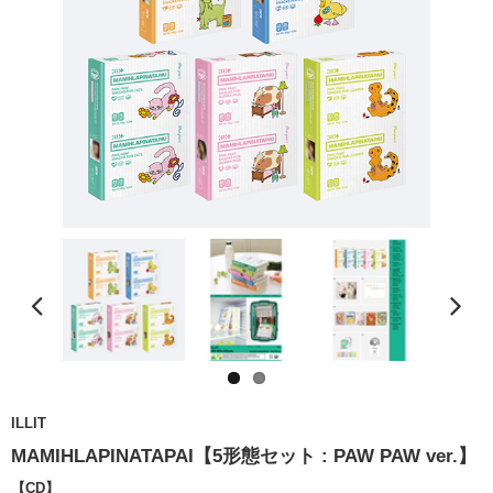
ILLIT
MAMIHLAPINATAPAI【5形態セット : PAW PAW ver.】
【CD】