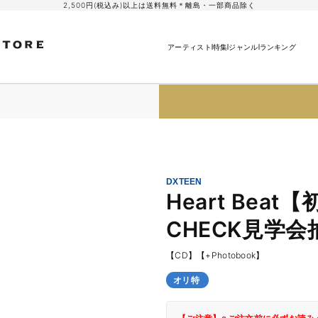
2,500円(税込み)以上は送料無料＊離島・一部商品除く
アーティスト
特集
ジャンル
ランキング
】
DXTEEN
Heart Bea
CHECK見学
【CD】【+Photobook】
オリ特