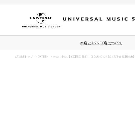
コンテ
ンツに
進む
本店とANNEX店について
STOREトップ
DXTEEN
Heart Beat【初回限定盤B】【SOUND CHECK見学会抽選対象
商品情
報にス
キップ