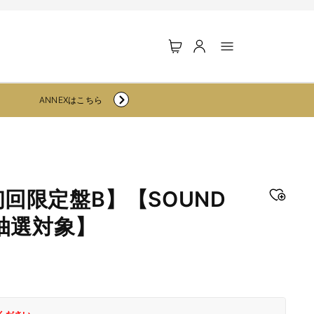
ロ
カ
グ
ー
イ
ト
ン
ANNEXはこちら
t【初回限定盤B】【SOUND
会抽選対象】