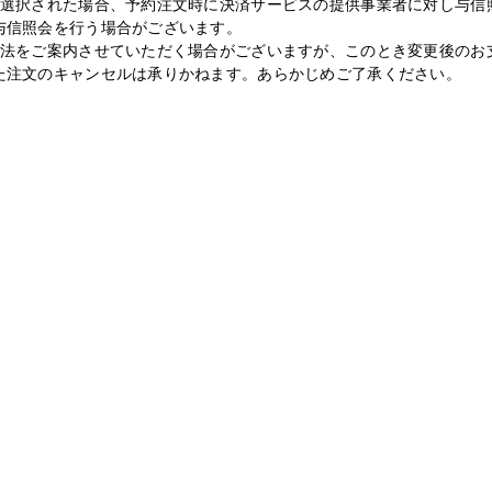
て選択された場合、予約注文時に決済サービスの提供事業者に対し与信
与信照会を行う場合がございます。
方法をご案内させていただく場合がございますが、このとき変更後のお
た注文のキャンセルは承りかねます。あらかじめご了承ください。
参加をお断りさせていただく場合がございます。
します。リハーサルの一部をご鑑賞いただけます。
K見学会にはご参加いただけませんのでご注意ください。
たお客様のマイページに2026年1月5日（月）15:00以降にご案内い
りご参加頂けます。
象ページよりご注文ください。
抽選方式につき、ご購入・ご入金されても落選する場合もございます。
時間外での対応は致しかねますことをご了承ください。
ます。
K見学会抽選対象】【CD】