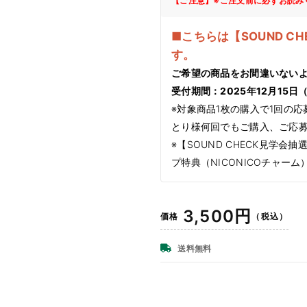
【ご注意】※ご注文前に必ずお読み
■こちらは【SOUND 
す。
ご希望の商品をお間違いない
受付期間：2025年12月15日（月
※対象商品1枚の購入で1回の
とり様何回でもご購入、ご応
※【SOUND CHECK見学会
プ特典（NICONICOチャー
通
3,500円
価格
（税込）
常
価
送料無料
格