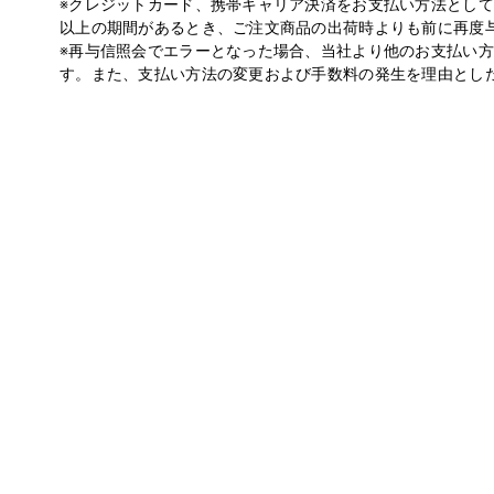
※クレジットカード、携帯キャリア決済をお支払い方法とし
以上の期間があるとき、ご注文商品の出荷時よりも前に再度
※再与信照会でエラーとなった場合、当社より他のお支払い
す。また、支払い方法の変更および手数料の発生を理由とし
※必ずお読みください。
商品の受取拒否等があった場合、今後一切のイベントへのご
【SOUND CHECK見学会について】
■SOUND CHECK見学会は公演当日の開場前に実施いた
■当日の公演チケットをお持ちでない方はSOUND CHEC
■SOUND CHECK見学会の集合時間・集合場所はご当選され
■SOUND CHECK見学会のご参加はご当選者ご本人様に限
参加ご希望のお客様は、必ずSOUND CHECK見学会抽選対
■CD1枚のご購入で一口応募となります（複数ご応募可）。
■同一人物による複数の会員登録は禁止となります。
■当選された開催日内での対応とさせていただきます。対象
■本施策へご応募された場合、メーカー特典は対象外となり
対象商品
2026年3月25日発売
DXTEEN / Heart Beat【通常盤】【SOUND CHEC