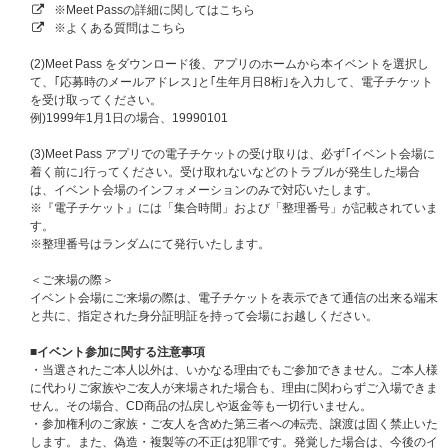
※締切間近などの時間帯によっては、繋がりにくい場合がございます。余裕
※Meet Passの詳細に関してはこちら
を持ってご応募ください。
※よくある質問はこちら
※CD1枚ご購入につき、抽選に1口応募となります。（3形態セットをご購
入いただいた場合は、同日程へ3口の応募となります。）
(2)Meet Pass をダウンロード後、アプリのホームから本イベントを選択し
※詳細の受付時間や参加時間は当選された方のみへのご案内となりますので
て、｢応募時のメールアドレス｣と｢生年月日8桁｣を入力して、電子チケット
予めご了承ください。
を受け取ってください。
例)1999年1月1日の場合、19990101
■リハーサル観覧ご招待応募対象商品
BAD (Japanese Ver.)【3形態セット】【リハーサル観覧抽選対象】【2
(3)Meet Pass アプリでの電子チケットの受け取りは、必ず｢イベント会場に
026年8月6日(木)】
着く前に｣行ってください。受け取れないなどのトラブルが発生した場合
BAD (Japanese Ver.)【初回盤A】【リハーサル観覧抽選対象】【2026
は、イベント会場のインフォメーションのみで対応いたします。
年8月6日(木)】
※『電子チケット』には「集合時間」および「整理番号」が記載されていま
BAD (Japanese Ver.)【初回盤B】【リハーサル観覧抽選対象】【2026
す。
年8月6日(木)】
※整理番号はランダムにて発行いたします。
BAD (Japanese Ver.)【通常盤】【リハーサル観覧抽選対象】【2026
年8月6日(木)】
＜ご来場の際＞
BAD (Japanese Ver.)【初回フラッシュプライス盤】【リハーサル観覧
イベント会場にご来場の際は、電子チケットを表示できて通信の出来る端末
抽選対象】【2026年8月6日(木)】
と共に、指定された身分証明証を持って会場にお越しください。
BAD (Japanese Ver.)【メンバーソロ盤】【リハーサル観覧抽選対象】
【2026年8月6日(木)】
■イベント参加に関する注意事項
※ATINY盤、メンバーソロ盤全8形態セットはATEEZ JAPAN OFFICIAL FAN
・当選されたご本人以外は、いかなる理由でもご参加できません。ご本人様
CLUB会員様のみご購入いただけます。
に代わりご家族やご友人が来場された場合も、理由に関わらずご入場できま
※必ず「リハーサル観覧抽選対象商品」を選択してご購入ください。通常商
せん。その場合、CD商品の払戻しや返金等も一切行いません。
品をご購入いただく場合、抽選対象外になりますのでご注意ください。
・参加権利のご家族・ご友人を含めた第三者への転売、譲渡は固く禁止いた
※ご注文完了後の商品のキャンセル、返品、お支払い方法の変更、商品の変
します。また、偽造・複製等の不正は犯罪です。発覚した場合は、今後のイ