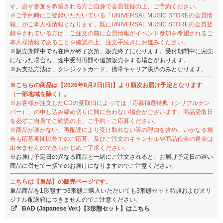
す。必ず参加を希望される方ご自身で会員登録の上、ご予約ください。
※ご予約時にご登録いただいている「UNIVERSAL MUSIC STOREの会員情
報」がご本人様情報となります。既にUNIVERSAL MUSIC STOREの会員登
録をされている方は、ご注文の前に会員情報がイベント参加を希望されるご
本人様情報であることを確認の上、注文手続きにお進みください。
※販売期間中でも在庫が終了次第、販売終了になります。受付期間中に完売
になった場合も、途中受付再開や追加販売をする場合があります。
※お支払方法は、クレジットカード、携帯キャリア決済のみとなります。
※こちらの商品は【2026年8月2日(日)】より順次お届け予定となります
（一部地域を除く）。
※お客様が注文したCDの受取日によっては「応募抽選特典（シリアルナン
バー）」の申し込み締め切りに間に合わない場合がございます。商品受取日
を必ずご自身でご確認の上、ご予約・ご応募ください。
※商品が届かない、再配達により受け取れない等の理由を含め、いかなる場
合も応募期間以外でのご応募、及びご注文のキャンセルや商品代金の返金は
出来ませんのであらかじめご了承ください。
※お届け予定日の異なる商品と一緒にご注文されると、お届け予定日の遅い
商品に併せて一括でのお届けになりますのでご注意ください。
こちらは【単品】の販売ページです。
単品商品を1形態ずつ3形態ご購入いただいても3形態セット特典およびオリ
ジナル配送箱はつきませんのでご注意ください。
BAD (Japanese Ver.)【3形態セット】はこちら