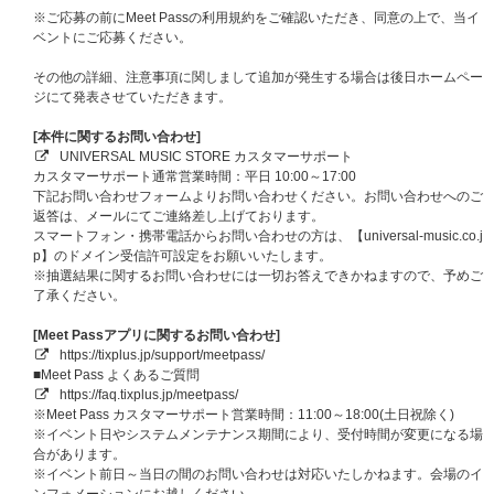
※第一弾オフラインイベントと同日・同会場での実施となります。
※ご応募の前にMeet Passの利用規約をご確認いただき、同意の上で、当イ
※大阪会場は、前半メンバー：SEONGHWA・YEOSANG・SAN・WOOYO
ベントにご応募ください。
UNG、後半メンバー：HONGJOONG・YUNHO・MINGI・JONGHOにわか
れての実施となります。
その他の詳細、注意事項に関しまして追加が発生する場合は後日ホームペー
②
【ATEEZ JAPAN OFFICIAL FANCLUB会員限定】
プレミアム団体サイン
ジにて発表させていただきます。
会
[当選人数] 東京・大阪共通：各日程60名、合計180名
[本件に関するお問い合わせ]
③メンバー別サイン会（※希望メンバー選択可）
UNIVERSAL MUSIC STORE カスタマーサポート
[当選人数] 東京・大阪共通：各日程400名（各日程：各メンバー50名）、合
カスタマーサポート通常営業時間：平日 10:00～17:00
計1,200名
下記お問い合わせフォームよりお問い合わせください。お問い合わせへのご
④メンバー別グッドタッチ会（※希望メンバー選択不可・撮影OK！）
返答は、メールにてご連絡差し上げております。
[当選人数] 東京・大阪共通：各日程960名（各日程：各メンバー120名）、
スマートフォン・携帯電話からお問い合わせの方は、【universal-music.co.j
合計2,880名
p】のドメイン受信許可設定をお願いいたします。
⑤団体ハートタッチ会（撮影OK！）
※抽選結果に関するお問い合わせには一切お答えできかねますので、予めご
[当選人数] 東京・大阪共通：各日程400名、合計1,200名
了承ください。
⑥
【ATEEZ JAPAN OFFICIAL FANCLUB会員限定】
ATINY公式パパラッチ会
（撮影OK！）
[Meet Passアプリに関するお問い合わせ]
[当選人数]
https://tixplus.jp/support/meetpass/
＜シリアルナンバーでの事前抽選枠＞東京・大阪共通：各日程150名、合計
■Meet Pass よくあるご質問
450名
https://faq.tixplus.jp/meetpass/
＜当日抽選枠＞東京・大阪共通：各日程50名、合計150名
※Meet Pass カスタマーサポート営業時間：11:00～18:00(土日祝除く)
※イベント日やシステムメンテナンス期間により、受付時間が変更になる場
※イベント内容の詳細、注意事項は後日ご案内いたします。
合があります。
※イベント前日～当日の間のお問い合わせは対応いたしかねます。会場のイ
【B】スペシャル特典プレゼント企画！