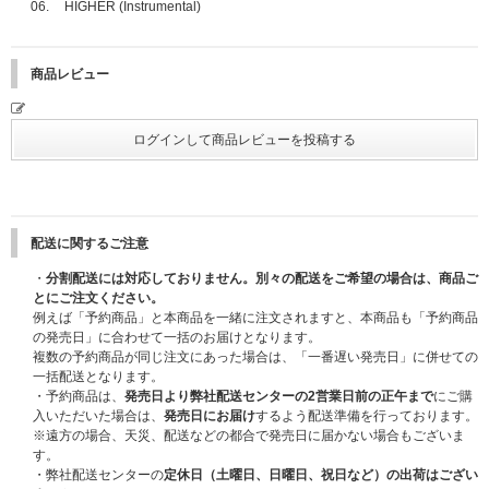
06.
HIGHER (Instrumental)
商品レビュー
配送に関するご注意
・
分割配送には対応しておりません。別々の配送をご希望の場合は、商品ご
とにご注文ください。
例えば「予約商品」と本商品を一緒に注文されますと、本商品も「予約商品
の発売日」に合わせて一括のお届けとなります。
複数の予約商品が同じ注文にあった場合は、「一番遅い発売日」に併せての
一括配送となります。
・予約商品は、
発売日より弊社配送センターの2営業日前の正午まで
にご購
入いただいた場合は、
発売日にお届け
するよう配送準備を行っております。
※遠方の場合、天災、配送などの都合で発売日に届かない場合もございま
す。
・弊社配送センターの
定休日（土曜日、日曜日、祝日など）の出荷はござい