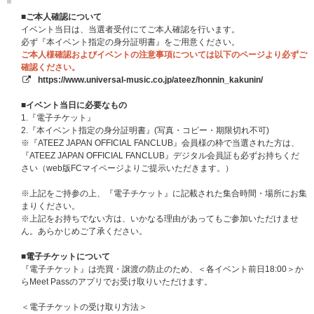
象に抽選を行います。
2026年8月4日（火）、2026年8月5日（水）
■ご本人確認について
※ATEEZ JAPAN OFFICIAL FANCLUB会員様（年会員も月会員も対象） の
イベント当日は、当選者受付にてご本人確認を行います。
みお申込み対象となります。
必ず『本イベント指定の身分証明書』をご用意ください。
ご本人様確認およびイベントの注意事項については以下のページより必ずご
★以下公演で実施のリハーサル観覧につきましては、UNIVERSAL MUSIC
確認ください。
STORE のATEEZリハーサル観覧抽選対象ページでご予約・ご入金いただい
https://www.universal-music.co.jp/ateez/honnin_kakunin/
た方を対象に抽選を行います。
2026年8月6日（木）
■イベント当日に必要なもの
※それぞれ抽選スケジュールが異なりますのでご注意ください。
1.『電子チケット』
2.『本イベント指定の身分証明書』(写真・コピー・期限切れ不可)
■内容
※『ATEEZ JAPAN OFFICIAL FANCLUB』会員様の枠で当選された方は、
公演前に行われるリハーサルをご観覧いただく企画へのご招待になります。
『ATEEZ JAPAN OFFICIAL FANCLUB』デジタル会員証も必ずお持ちくだ
※本企画は、「2026 ATEEZ FANMEETING ATINY’S VOYAGE : TINY MYST
さい（web版FCマイページよりご提示いただきます。）
ERY IN JAPAN」のアップグレードチケットのリハーサル観覧と合同で開催
いたします。
※上記をご持参の上、『電子チケット』に記載された集合時間・場所にお集
※本企画では、「2026 ATEEZ FANMEETING ATINY’S VOYAGE : TINY MYS
まりください。
TERY IN JAPAN」のアップグレードチケットのお座席とは異なる後方のお
※上記をお持ちでない方は、いかなる理由があってもご参加いただけませ
座席となります。あらかじめご了承ください。
ん。あらかじめご了承ください。
※「2026 ATEEZ FANMEETING ATINY’S VOYAGE : TINY MYSTERY IN JAP
AN」のアップグレードチケットにご当選済みの方は、本受付で同一公演日
■電子チケットについて
にお申込みされないようご注意ください。
『電子チケット』は売買・譲渡の防止のため、＜各イベント前日18:00＞か
※万が一、同一公演日に複数当選された場合でも、取消し・払戻し等はでき
らMeet Passのアプリでお受け取りいただけます。
ませんので、あらかじめご了承ください。
＜電子チケットの受け取り方法＞