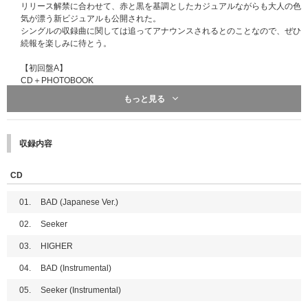
程）
リリース解禁に合わせて、赤と黒を基調としたカジュアルながらも大人の色
応募期間：
2026年8月10日（月）10:00～2026年8月17日（月）09:00
気が漂う新ビジュアルも公開された。
当落発表：
2026年8月21日（金）20:00頃
シングルの収録曲に関しては追ってアナウンスされるとのことなので、ぜひ
【4回目】
続報を楽しみに待とう。
対象：スペシャル特典プレゼント企画！
応募期間：
2026年8月17日（月）10:00～2026年8月24日（月）09:00
【初回盤A】
当落発表：
2026年8月28日（金）20:00頃
CD＋PHOTOBOOK
●三方背ケース付き
もっと見る
※各回の締切間近などの時間帯によっては、繋がりにくい場合がございま
●フォトブック36P
す。余裕を持ってご応募ください。
※上記応募期間以外はご応募いただけません。あらかじめご了承ください。
※商品が届かない、受け取れない等の理由を含め、いかなる場合も上記応募
収録内容
期間以外はご応募いただけません。あらかじめご了承ください。
※オンラインショップにてご購入の方は、商品受取日と上記スケジュールを
必ずご自身でご確認の上、ご購入・ご応募ください。
CD
その他詳細はこちらをご確認ください。
01.
BAD (Japanese Ver.)
※初回プレス分のみの封入特典となります。初回分終了後も商品ページの表
02.
Seeker
記の変更はございません。ご了承ください。
03.
HIGHER
04.
BAD (Instrumental)
05.
Seeker (Instrumental)