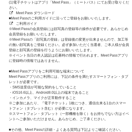
※本企画は、ご当選者様のみをご招待いたします。
(1)電子チケットはアプリ「Meet Pass」（ミートパス）にてお受け取りくだ
※本企画は、「2026 ATEEZ FANMEETING ATINY’S VOYAGE : TINY MYST
さい。
ERY IN JAPAN」のチケットをお持ちでない方でもご応募・ご参加いただけ
Meet Pass ダウンロード
ます。
■Meet Passのご利用ガイドに沿ってご登録をお願いいたします。
※イベント当日は必ずスタッフの指示に従ってご参加ください。スタッフの
ご利用ガイド
指示に従っていただけない場合、退場またはイベント自体が中止となる可能
※Meet Passの会員登録には顔写真の登録等の操作が必要です。あらかじめ
性がございますので予めご了承ください。
会員登録をお願いいたします。
※Meet Passの「顔写真の登録」は登録後の変更が出来ませんので、加工等
■抽選スケジュール
の無い顔写真をご登録ください。必ず参加いただく当選者、ご本人様が会員
【1回目】
登録と顔写真の登録を行うようにお願いいたします。
抽選対象日程：2026年8月4日（火）、2026年8月5日（水）
※イベント当日の本人認証は応募時の情報で行われます。Meet Passアプリ
販売期間：
2026年7月13日（月）12:00～2026年7月20日（月）23:59
に登録時の情報ではありません。
当落通知：2026年7月24日（金）15:00以降
※ATEEZ JAPAN OFFICIAL FANCLUB会員様（年会員も月会員も対象） の
■Meet Passアプリをご利用可能な端末について
みお申込み対象となります。
Meet Passアプリのご利用には、下記の条件を満たすスマートフォン・タブ
【2回目】
レットが必要です。
抽選対象日程：2026年8月6日（木）
・SMS送受信が可能な契約をしていること
販売期間：
2026年7月21日（火）12:00～2026年7月26日（日）23:59
・iOS16.6以上、Android8.0以上の端末であること
当落通知：2026年7月30日（木）15:00以降
・インカメラ、マイクが正常動作すること
※ご参加にあたり、『電子チケット』1枚につき、通信出来る1台のスマー
※当落通知はUNIVERSAL MUSIC STOREのマイページにてご案内いたしま
トフォン（タブレット含む）が必要になります。
す。
※スマートフォン・タブレット（一部機種を除く）をお持ちでない方はイベ
※対象応募期間内に応募対象商品をご予約、ご購入ください。
ントへご参加いただけません。あらかじめ、ご了承ください。
※上記応募期間以外は応募対象商品をご予約、ご購入いただけません。あら
かじめご了承ください。
■その他、Meet Passの詳細・よくある質問は下記よりご確認ください。