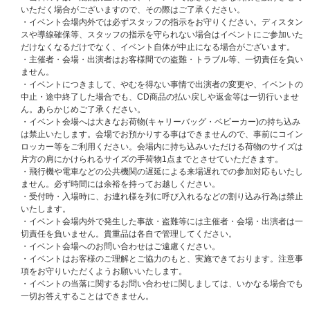
承ください。
いただく場合がございますので、その際はご了承ください。
※当選後の電子チケットの受け取りには、｢応募時のメールアドレス｣が必要
・イベント会場内外では必ずスタッフの指示をお守りください。ディスタン
です。応募後にメールアドレスを変更された場合、電子チケットのお受け取
スや導線確保等、スタッフの指示を守られない場合はイベントにご参加いた
りができなくなる場合がございますので、ご注意ください。
だけなくなるだけでなく、イベント自体が中止になる場合がございます。
※ATEEZ JAPAN OFFICIAL FANCLUB対象ページにてご購入いただく方
・主催者・会場・出演者はお客様間での盗難・トラブル等、一切責任を負い
は、ATEEZ JAPAN OFFICIAL FANCLUBのご登録情報とUNIVERSAL MUSI
ません。
C STOREでご購入時のご登録情報が一致をするようにご登録ください。
・イベントにつきまして、やむを得ない事情で出演者の変更や、イベントの
ご登録情報が一致しない場合、お申し込みが無効・落選となる場合がござい
中止・途中終了した場合でも、CD商品の払い戻しや返金等は一切行いませ
ますのでご注意ください。
ん。あらかじめご了承ください。
・イベント会場へは大きなお荷物(キャリーバッグ・ベビーカー)の持ち込み
イベントの参加方法、および詳細はこちらをご確認ください。
は禁止いたします。会場でお預かりする事はできませんので、事前にコイン
ロッカー等をご利用ください。会場内に持ち込みいただける荷物のサイズは
封入特典：メンバー別トレカ（初回盤A限定絵柄 / 未公開セルカ8種+未公開
片方の肩にかけられるサイズの手荷物1点までとさせていただきます。
カット8種の全16種よりランダム1枚封入）
・飛行機や電車などの公共機関の遅延による来場遅れでの参加対応もいたし
ません。必ず時間には余裕を持ってお越しください。
初回生産分封入特典：応募抽選特典（シリアルナンバー）
・受付時・入場時に、お連れ様を列に呼び入れるなどの割り込み行為は禁止
いたします。
【ATEEZ JAPAN 5TH SINGLEシリアルナンバー特典 概要】
（※2026/7/3
・イベント会場内外で発生した事故・盗難等には主催者・会場・出演者は一
更新）
切責任を負いません。貴重品は各自で管理してください。
・イベント会場へのお問い合わせはご遠慮ください。
【A】ATEEZ JAPAN 5TH SINGLE発売記念オフラインイベント 第二弾 内
・イベントはお客様のご理解とご協力のもと、実施できております。注意事
容・当選人数
項をお守りいただくようお願いいたします。
★2026年9月5日（土）大阪市内
・イベントの当落に関するお問い合わせに関しましては、いかなる場合でも
★2026年10月2日（金）東京都内
一切お答えすることはできません。
★2026年10月3日（土）東京都内