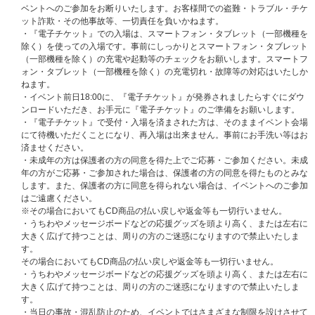
更（数量も含む）は一切お受けできませんので、あらかじめご了承くださ
ベントへのご参加をお断りいたします。お客様間での盗難・トラブル・チケ
い。
ット詐欺・その他事故等、一切責任を負いかねます。
・『電子チケット』での入場は、スマートフォン・タブレット（一部機種を
■応募に関する注意事項
除く）を使っての入場です。事前にしっかりとスマートフォン・タブレット
リハーサル観覧抽選対象商品（ATINY盤、初回盤A、初回盤B、通常盤、初
（一部機種を除く）の充電や起動等のチェックをお願いします。スマートフ
回フラッシュプライス盤、メンバーソロ盤、3形態セット、8形態セットの
ォン・タブレット（一部機種を除く）の充電切れ・故障等の対応はいたしか
いずれか1枚または1セット）のご予約（ご決済完了）と同時に自動エント
ねます。
リーになり、お客様からの応募作業は必要ございません。
・イベント前日18:00に、『電子チケット』が発券されましたらすぐにダウ
※CD 1枚の購入で1回の応募となり、購入回数、応募回数の制限はございま
ンロードいただき、お手元に『電子チケット』のご準備をお願いします。
せん。おひとり様何回でもご購入、ご応募いただけます。
・『電子チケット』で受付・入場を済まされた方は、そのままイベント会場
※セット商品をご購入の場合は枚数分に応じた応募口数になります。（3形
にて待機いただくことになり、再入場は出来ません。事前にお手洗い等はお
態セット購入で3口、8形態セット購入で8口）
済ませください。
※ご購入時に「リハーサル観覧抽選対象」と記載のある商品を選んでご購入
・未成年の方は保護者の方の同意を得た上でご応募・ご参加ください。未成
ください。通常商品をご購入いただいても応募抽選の対象にはなりません。
年の方がご応募・ご参加された場合は、保護者の方の同意を得たものとみな
※ご購入の際、イベントに参加を希望されるご本人様のお名前で必ずご入力
します。また、保護者の方に同意を得られない場合は、イベントへのご参加
ください。なお、注文完了後、お名前の変更はできませんので、あらかじめ
はご遠慮ください。
ご了承ください。
※その場合においてもCD商品の払い戻しや返金等も一切行いません。
※クレジットカード、携帯キャリア決済をお支払い方法として選択された場
・うちわやメッセージボードなどの応援グッズを頭より高く、または左右に
合、予約注文時に決済サービスの提供事業者に対し与信照会を行いますが、
大きく広げて持つことは、周りの方のご迷惑になりますので禁止いたしま
予約注文時点から商品の発売日まで一定以上の期間があるとき、ご注文商品
す。
の出荷時よりも前に再度与信照会を行う場合がございます。
その場合においてもCD商品の払い戻しや返金等も一切行いません。
※再与信照会でエラーとなった場合、当社より他のお支払い方法をご案内さ
・うちわやメッセージボードなどの応援グッズを頭より高く、または左右に
せていただく場合がございますが、このとき変更後のお支払い方法で必要と
大きく広げて持つことは、周りの方のご迷惑になりますので禁止いたしま
なる手数料はお客様のご負担となります。また、支払い方法の変更および手
す。
数料の発生を理由とした注文のキャンセルは承りかねます。あらかじめご了
・当日の事故・混乱防止のため、イベントではさまざまな制限を設けさせて