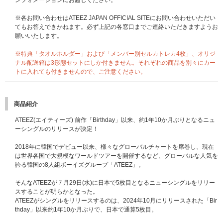
ンフォメーションにお越しください。
①宛名入りメンバー全員直筆サイン入りポスタープレゼント
[当選人数] 8名（各メンバー1名）
※各お問い合わせはATEEZ JAPAN OFFICIAL SITEにお問い合わせいただい
②メンバー全員直筆サイン入りポスタープレゼント
てもお答えできかねます。必ず上記の各窓口までご連絡いただきますようお
[当選人数] 22名
願いいたします。
③印字サイン&メッセージ入りフォトカードプレゼント（※希望メンバー選
択不可・未公開絵柄16種）
※特典「タオルホルダー」および「メンバー別セルカトレカ4枚」、オリジ
[当選人数] 各メンバー100名、合計800名
ナル配送箱は3形態セットにしか付きません。それぞれの商品を別々にカー
トに入れても付きませんので、ご注意ください。
■応募期間
【A】オフラインイベントご招待、【B】スペシャル特典プレゼント企画！
はそれぞれ応募期間が異なります。
商品紹介
【1回目】
対象：【ATEEZ JAPAN OFFICIAL FANCLUB会員限定】プレミアム団体サ
ATEEZ(エイティーズ) 前作「Birthday」以来、約1年10か月ぶりとなるニュ
イン会（全日程）
ーシングルのリリースが決定！
応募期間：
2026年7月28日（火）10:00～2026年8月3日（月）09:00
当落発表：
2026年8月7日（金）20:00頃
2018年に韓国でデビュー以来、様々なグローバルチャートを席巻し、現在
【2回目】
は世界各国で大規模なワールドツアーを開催するなど、グローバルな人気を
対象：メンバー別サイン会（全日程）、メンバー別グッドタッチ会（全日
誇る韓国の8人組ボーイズグループ「ATEEZ」。
程）、【ATEEZ JAPAN OFFICIAL FANCLUB会員限定】ATINY公式パパラッ
チ会（全日程）
そんなATEEZが７月29日(水)に日本で5枚目となるニューシングルをリリー
応募期間：
2026年8月3日（月）10:00～2026年8月10日（月）09:00
スすることが明らかとなった。
当落発表：
2026年8月14日（金）20:00頃
ATEEZがシングルをリリースするのは、2024年10月にリリースされた「Bir
【3回目】
thday」以来約1年10か月ぶりで、日本で通算5枚目。
対象：メンバー別グッドタッチ会（全日程）、団体ハートタッチ会（全日