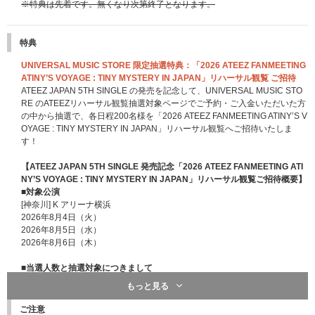
※特典は先着です。無くなり次第終了となります。
特典
UNIVERSAL MUSIC STORE 限定抽選特典：「2026 ATEEZ FANMEETING
ATINY’S VOYAGE : TINY MYSTERY IN JAPAN」リハーサル観覧 ご招待
ATEEZ JAPAN 5TH SINGLE の発売を記念して、UNIVERSAL MUSIC STO
RE のATEEZリハーサル観覧抽選対象ページでご予約・ご入金いただいた方
の中から抽選で、各日程200名様を「2026 ATEEZ FANMEETING ATINY’S V
OYAGE : TINY MYSTERY IN JAPAN」リハーサル観覧へご招待いたしま
す！
【ATEEZ JAPAN 5TH SINGLE 発売記念「2026 ATEEZ FANMEETING ATI
NY’S VOYAGE : TINY MYSTERY IN JAPAN」リハーサル観覧ご招待概要】
■対象公演
[神奈川] K アリーナ横浜
2026年8月4日（火）
2026年8月5日（水）
2026年8月6日（木）
■当選人数と抽選対象につきまして
★当選人数：各日程200名様（合計600名様）
もっと見る
★以下公演で実施のリハーサル観覧につきましては、ATEEZ JAPAN OFFICI
AL FANCLUB会員限定特典対象ページでご予約・ご入金いただいた方を対
ご注意