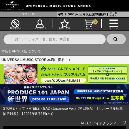
ゲスト
様
0
商品を探す
マイページ
お気に入り
カート
メニュー
本店とANNEX店について
UNIVERSAL MUSIC STORE 本店に戻る ＞
STOREトップ
>
ATEEZ
>
BAD (Japanese Ver.)【初回盤A】【リハーサル観覧
抽選対象】【2026年8月6日(木)】
ATEEZ バイオグラフィー