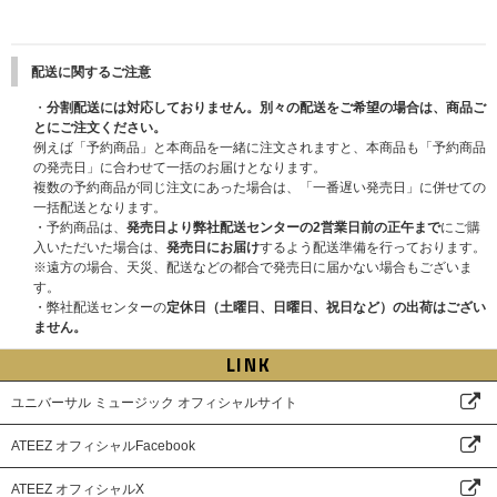
配送に関するご注意
・
分割配送には対応しておりません。別々の配送をご希望の場合は、商品ご
とにご注文ください。
例えば「予約商品」と本商品を一緒に注文されますと、本商品も「予約商品
の発売日」に合わせて一括のお届けとなります。
複数の予約商品が同じ注文にあった場合は、「一番遅い発売日」に併せての
一括配送となります。
・予約商品は、
発売日より弊社配送センターの2営業日前の正午まで
にご購
入いただいた場合は、
発売日にお届け
するよう配送準備を行っております。
※遠方の場合、天災、配送などの都合で発売日に届かない場合もございま
す。
・弊社配送センターの
定休日（土曜日、日曜日、祝日など）の出荷はござい
ません。
LINK
ユニバーサル ミュージック オフィシャルサイト
ATEEZ オフィシャルFacebook
ATEEZ オフィシャルX