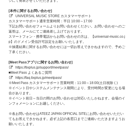
②
【ATEEZ JAPAN OFFICIAL FANCLUB会員限定】
プレミアム団体サイン
ジにて発表させていただきます。
会
[当選人数] 東京・大阪共通：各日程60名、合計180名
[本件に関するお問い合わせ]
③メンバー別サイン会（※希望メンバー選択可）
UNIVERSAL MUSIC STORE カスタマーサポート
[当選人数] 東京・大阪共通：各日程400名（各日程：各メンバー50名）、合
カスタマーサポート通常営業時間：平日 10:00～17:00
計1,200名
下記お問い合わせフォームよりお問い合わせください。お問い合わせへのご
④メンバー別グッドタッチ会（※希望メンバー選択不可・撮影OK！）
返答は、メールにてご連絡差し上げております。
[当選人数] 東京・大阪共通：各日程960名（各日程：各メンバー120名）、
スマートフォン・携帯電話からお問い合わせの方は、【universal-music.co.j
合計2,880名
p】のドメイン受信許可設定をお願いいたします。
⑤団体ハートタッチ会（撮影OK！）
※抽選結果に関するお問い合わせには一切お答えできかねますので、予めご
[当選人数] 東京・大阪共通：各日程400名、合計1,200名
了承ください。
⑥
【ATEEZ JAPAN OFFICIAL FANCLUB会員限定】
ATINY公式パパラッチ会
（撮影OK！）
[Meet Passアプリに関するお問い合わせ]
[当選人数]
https://tixplus.jp/support/meetpass/
＜シリアルナンバーでの事前抽選枠＞東京・大阪共通：各日程150名、合計
■Meet Pass よくあるご質問
450名
https://faq.tixplus.jp/meetpass/
＜当日抽選枠＞東京・大阪共通：各日程50名、合計150名
※Meet Pass カスタマーサポート営業時間：11:00～18:00(土日祝除く)
※イベント日やシステムメンテナンス期間により、受付時間が変更になる場
※イベント内容の詳細、注意事項は後日ご案内いたします。
合があります。
※イベント前日～当日の間のお問い合わせは対応いたしかねます。会場のイ
【B】スペシャル特典プレゼント企画！
ンフォメーションにお越しください。
①宛名入りメンバー全員直筆サイン入りポスタープレゼント
[当選人数] 8名（各メンバー1名）
※各お問い合わせはATEEZ JAPAN OFFICIAL SITEにお問い合わせいただい
②メンバー全員直筆サイン入りポスタープレゼント
てもお答えできかねます。必ず上記の各窓口までご連絡いただきますようお
[当選人数] 22名
願いいたします。