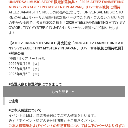
UNIVERSAL MUSIC STORE 限定抽選特典：「2026 ATEEZ FANMEETING
ATINY’S VOYAGE : TINY MYSTERY IN JAPAN」リハーサル観覧 ご招待
ATEEZ JAPAN 5TH SINGLE の発売を記念して、UNIVERSAL MUSIC STO
RE のATEEZリハーサル観覧抽選対象ページでご予約・ご入金いただいた方
の中から抽選で、各日程200名様を「2026 ATEEZ FANMEETING ATINY’S V
OYAGE : TINY MYSTERY IN JAPAN」リハーサル観覧へご招待いたしま
す！
【ATEEZ JAPAN 5TH SINGLE 発売記念「2026 ATEEZ FANMEETING ATI
NY’S VOYAGE : TINY MYSTERY IN JAPAN」リハーサル観覧ご招待概要】
■対象公演
[神奈川] K アリーナ横浜
2026年8月4日（火）
2026年8月5日（水）
2026年8月6日（木）
■当選人数と抽選対象につきまして
★当選人数：各日程200名様（合計600名様）
もっと見る
★以下公演で実施のリハーサル観覧につきましては、ATEEZ JAPAN OFFICI
AL FANCLUB会員限定特典対象ページでご予約・ご入金いただいた方を対
ご注意
象に抽選を行います。
2026年8月4日（火）、2026年8月5日（水）
■ご本人確認について
※ATEEZ JAPAN OFFICIAL FANCLUB会員様（年会員も月会員も対象） の
イベント当日は、当選者受付にてご本人確認を行います。
みお申込み対象となります。
必ず『本イベント指定の身分証明書』をご用意ください。
ご本人様確認およびイベントの注意事項については以下のページより必ずご