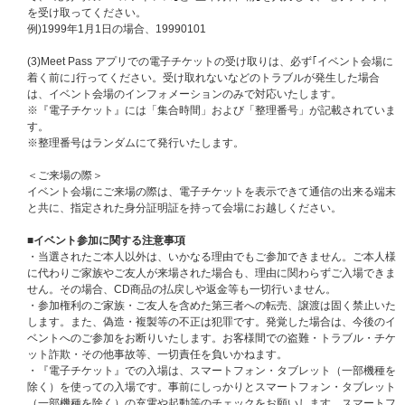
予めご了承ください。
を受け取ってください。
例)1999年1月1日の場合、19990101
■リハーサル観覧ご招待応募対象商品
BAD (Japanese Ver.)【3形態セット】【リハーサル観覧抽選対象】【2
(3)Meet Pass アプリでの電子チケットの受け取りは、必ず｢イベント会場に
026年8月6日(木)】
着く前に｣行ってください。受け取れないなどのトラブルが発生した場合
BAD (Japanese Ver.)【初回盤A】【リハーサル観覧抽選対象】【2026
は、イベント会場のインフォメーションのみで対応いたします。
年8月6日(木)】
※『電子チケット』には「集合時間」および「整理番号」が記載されていま
BAD (Japanese Ver.)【初回盤B】【リハーサル観覧抽選対象】【2026
す。
年8月6日(木)】
※整理番号はランダムにて発行いたします。
BAD (Japanese Ver.)【通常盤】【リハーサル観覧抽選対象】【2026
年8月6日(木)】
＜ご来場の際＞
BAD (Japanese Ver.)【初回フラッシュプライス盤】【リハーサル観覧
イベント会場にご来場の際は、電子チケットを表示できて通信の出来る端末
抽選対象】【2026年8月6日(木)】
と共に、指定された身分証明証を持って会場にお越しください。
BAD (Japanese Ver.)【メンバーソロ盤】【リハーサル観覧抽選対象】
【2026年8月6日(木)】
■イベント参加に関する注意事項
※ATINY盤、メンバーソロ盤全8形態セットはATEEZ JAPAN OFFICIAL FAN
・当選されたご本人以外は、いかなる理由でもご参加できません。ご本人様
CLUB会員様のみご購入いただけます。
に代わりご家族やご友人が来場された場合も、理由に関わらずご入場できま
※必ず「リハーサル観覧抽選対象商品」を選択してご購入ください。通常商
せん。その場合、CD商品の払戻しや返金等も一切行いません。
品をご購入いただく場合、抽選対象外になりますのでご注意ください。
・参加権利のご家族・ご友人を含めた第三者への転売、譲渡は固く禁止いた
※ご注文完了後の商品のキャンセル、返品、お支払い方法の変更、商品の変
します。また、偽造・複製等の不正は犯罪です。発覚した場合は、今後のイ
更（数量も含む）は一切お受けできませんので、あらかじめご了承くださ
ベントへのご参加をお断りいたします。お客様間での盗難・トラブル・チケ
い。
ット詐欺・その他事故等、一切責任を負いかねます。
・『電子チケット』での入場は、スマートフォン・タブレット（一部機種を
■応募に関する注意事項
除く）を使っての入場です。事前にしっかりとスマートフォン・タブレット
リハーサル観覧抽選対象商品（ATINY盤、初回盤A、初回盤B、通常盤、初
（一部機種を除く）の充電や起動等のチェックをお願いします。スマートフ