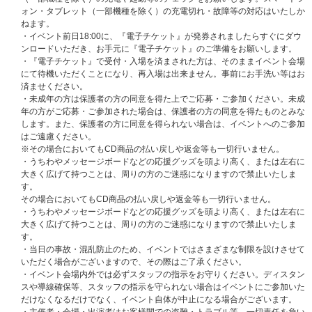
回フラッシュプライス盤、メンバーソロ盤、3形態セット、8形態セットの
ォン・タブレット（一部機種を除く）の充電切れ・故障等の対応はいたしか
いずれか1枚または1セット）のご予約（ご決済完了）と同時に自動エント
ねます。
リーになり、お客様からの応募作業は必要ございません。
・イベント前日18:00に、『電子チケット』が発券されましたらすぐにダウ
※CD 1枚の購入で1回の応募となり、購入回数、応募回数の制限はございま
ンロードいただき、お手元に『電子チケット』のご準備をお願いします。
せん。おひとり様何回でもご購入、ご応募いただけます。
・『電子チケット』で受付・入場を済まされた方は、そのままイベント会場
※セット商品をご購入の場合は枚数分に応じた応募口数になります。（3形
にて待機いただくことになり、再入場は出来ません。事前にお手洗い等はお
態セット購入で3口、8形態セット購入で8口）
済ませください。
※ご購入時に「リハーサル観覧抽選対象」と記載のある商品を選んでご購入
・未成年の方は保護者の方の同意を得た上でご応募・ご参加ください。未成
ください。通常商品をご購入いただいても応募抽選の対象にはなりません。
年の方がご応募・ご参加された場合は、保護者の方の同意を得たものとみな
※ご購入の際、イベントに参加を希望されるご本人様のお名前で必ずご入力
します。また、保護者の方に同意を得られない場合は、イベントへのご参加
ください。なお、注文完了後、お名前の変更はできませんので、あらかじめ
はご遠慮ください。
ご了承ください。
※その場合においてもCD商品の払い戻しや返金等も一切行いません。
※クレジットカード、携帯キャリア決済をお支払い方法として選択された場
・うちわやメッセージボードなどの応援グッズを頭より高く、または左右に
合、予約注文時に決済サービスの提供事業者に対し与信照会を行いますが、
大きく広げて持つことは、周りの方のご迷惑になりますので禁止いたしま
予約注文時点から商品の発売日まで一定以上の期間があるとき、ご注文商品
す。
の出荷時よりも前に再度与信照会を行う場合がございます。
その場合においてもCD商品の払い戻しや返金等も一切行いません。
※再与信照会でエラーとなった場合、当社より他のお支払い方法をご案内さ
・うちわやメッセージボードなどの応援グッズを頭より高く、または左右に
せていただく場合がございますが、このとき変更後のお支払い方法で必要と
大きく広げて持つことは、周りの方のご迷惑になりますので禁止いたしま
なる手数料はお客様のご負担となります。また、支払い方法の変更および手
す。
数料の発生を理由とした注文のキャンセルは承りかねます。あらかじめご了
・当日の事故・混乱防止のため、イベントではさまざまな制限を設けさせて
承ください。
いただく場合がございますので、その際はご了承ください。
※当選後の電子チケットの受け取りには、｢応募時のメールアドレス｣が必要
・イベント会場内外では必ずスタッフの指示をお守りください。ディスタン
です。応募後にメールアドレスを変更された場合、電子チケットのお受け取
スや導線確保等、スタッフの指示を守られない場合はイベントにご参加いた
りができなくなる場合がございますので、ご注意ください。
だけなくなるだけでなく、イベント自体が中止になる場合がございます。
※ATEEZ JAPAN OFFICIAL FANCLUB対象ページにてご購入いただく方