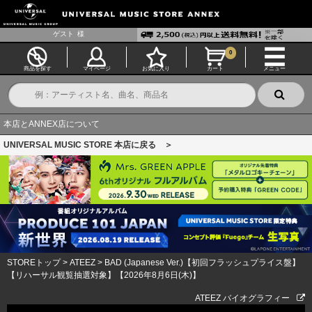
ゲスト
様
0
商品を探す
マイページ
お気に入り
カート
メニュー
本店とANNEX店について
UNIVERSAL MUSIC STORE 本店に戻る ＞
STOREトップ
>
ATEEZ
>
BAD (Japanese Ver.)【初回フラッシュプライス盤】
【リハーサル観覧抽選対象】【2026年8月6日(木)】
ATEEZ バイオグラフィー