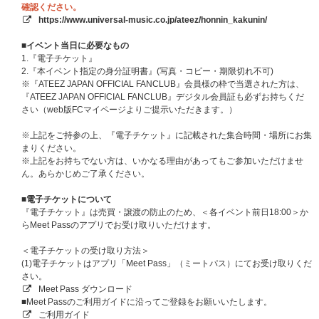
★以下公演で実施のリハーサル観覧につきましては、UNIVERSAL MUSIC
確認ください。
STORE のATEEZリハーサル観覧抽選対象ページでご予約・ご入金いただい
https://www.universal-music.co.jp/ateez/honnin_kakunin/
た方を対象に抽選を行います。
2026年8月6日（木）
■イベント当日に必要なもの
※それぞれ抽選スケジュールが異なりますのでご注意ください。
1.『電子チケット』
2.『本イベント指定の身分証明書』(写真・コピー・期限切れ不可)
■内容
※『ATEEZ JAPAN OFFICIAL FANCLUB』会員様の枠で当選された方は、
公演前に行われるリハーサルをご観覧いただく企画へのご招待になります。
『ATEEZ JAPAN OFFICIAL FANCLUB』デジタル会員証も必ずお持ちくだ
※本企画は、「2026 ATEEZ FANMEETING ATINY’S VOYAGE : TINY MYST
さい（web版FCマイページよりご提示いただきます。）
ERY IN JAPAN」のアップグレードチケットのリハーサル観覧と合同で開催
いたします。
※上記をご持参の上、『電子チケット』に記載された集合時間・場所にお集
※本企画では、「2026 ATEEZ FANMEETING ATINY’S VOYAGE : TINY MYS
まりください。
TERY IN JAPAN」のアップグレードチケットのお座席とは異なる後方のお
※上記をお持ちでない方は、いかなる理由があってもご参加いただけませ
座席となります。あらかじめご了承ください。
ん。あらかじめご了承ください。
※「2026 ATEEZ FANMEETING ATINY’S VOYAGE : TINY MYSTERY IN JAP
AN」のアップグレードチケットにご当選済みの方は、本受付で同一公演日
■電子チケットについて
にお申込みされないようご注意ください。
『電子チケット』は売買・譲渡の防止のため、＜各イベント前日18:00＞か
※万が一、同一公演日に複数当選された場合でも、取消し・払戻し等はでき
らMeet Passのアプリでお受け取りいただけます。
ませんので、あらかじめご了承ください。
＜電子チケットの受け取り方法＞
※本企画は、ご当選者様のみをご招待いたします。
(1)電子チケットはアプリ「Meet Pass」（ミートパス）にてお受け取りくだ
※本企画は、「2026 ATEEZ FANMEETING ATINY’S VOYAGE : TINY MYST
さい。
ERY IN JAPAN」のチケットをお持ちでない方でもご応募・ご参加いただけ
Meet Pass ダウンロード
ます。
■Meet Passのご利用ガイドに沿ってご登録をお願いいたします。
※イベント当日は必ずスタッフの指示に従ってご参加ください。スタッフの
ご利用ガイド