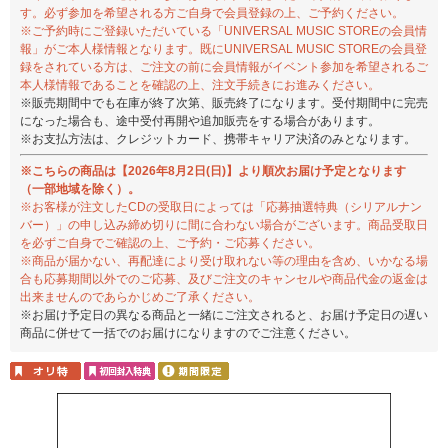
す。必ず参加を希望される方ご自身で会員登録の上、ご予約ください。
※ご予約時にご登録いただいている「UNIVERSAL MUSIC STOREの会員情
報」がご本人様情報となります。既にUNIVERSAL MUSIC STOREの会員登
録をされている方は、ご注文の前に会員情報がイベント参加を希望されるご
本人様情報であることを確認の上、注文手続きにお進みください。
※販売期間中でも在庫が終了次第、販売終了になります。受付期間中に完売
になった場合も、途中受付再開や追加販売をする場合があります。
※お支払方法は、クレジットカード、携帯キャリア決済のみとなります。
※こちらの商品は【2026年8月2日(日)】より順次お届け予定となります
（一部地域を除く）。
※お客様が注文したCDの受取日によっては「応募抽選特典（シリアルナン
バー）」の申し込み締め切りに間に合わない場合がございます。商品受取日
を必ずご自身でご確認の上、ご予約・ご応募ください。
※商品が届かない、再配達により受け取れない等の理由を含め、いかなる場
合も応募期間以外でのご応募、及びご注文のキャンセルや商品代金の返金は
出来ませんのであらかじめご了承ください。
※お届け予定日の異なる商品と一緒にご注文されると、お届け予定日の遅い
商品に併せて一括でのお届けになりますのでご注意ください。