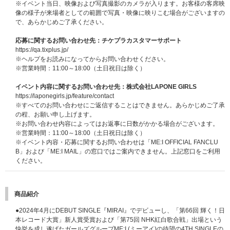
※イベント当日、映像および写真撮影のカメラが入ります。お客様の客席映
像の様子が来場者としての範囲で写真・映像に映りこむ場合がございますの
で、あらかじめご了承ください。
応募に関するお問い合わせ先：チケプラカスタマーサポート
https://qa.tixplus.jp/
※ヘルプをお読みになってからお問い合わせください。
※営業時間：11:00～18:00（土日祝日は除く）
イベント内容に関するお問い合わせ先：株式会社LAPONE GIRLS
https://laponegirls.jp/feature/contact
※すべてのお問い合わせにご返信することはできません。あらかじめご了承
の程、お願い申し上げます。
※お問い合わせ内容によってはお返事に日数がかかる場合がございます。
※営業時間：11:00～18:00（土日祝日は除く）
※イベント内容・応募に関するお問い合わせは「ME:I OFFICIAL FANCLU
B」および「ME:I MAIL」の窓口ではご案内できません。上記窓口をご利用
ください。
商品紹介
●2024年4月にDEBUT SINGLE『MIRAI』でデビューし、「第66回 輝く！日
本レコード大賞」新人賞受賞および「第75回 NHK紅白歌合戦」出場という
快挙を成し遂げたガールズグループME:I (ミーアイ)の待望の4TH SINGLEの