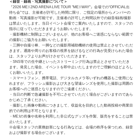
＜録音・録画・写真撮影について＞
『2026 ME:I 2ND ARENA LIVE TOUR "ME:I WAY"』会場での“OFFICIAL出
待ち会”では、主催者が許可した時間に限り、ご指定の場所からメンバーの
動画・写真撮影が可能です。主催者の許可した時間以外での録音/録画/撮影
は禁止いたします。当日イベント会場でご案内いたしますので、スタッフの
指示に従っていただきますようお願いいたします。
・撮影機材に制限はございませんが、他のお客様へご迷惑にならない範囲で
の撮影にご協力をお願いいたします。
・三脚や自撮り棒、一脚などの撮影用補助機材の使用は禁止とさせていただ
きます。通路や周りのお客様の視界を妨げるなどの行為が見受けられた場合
は、スタッフよりお声がけさせていただきます。
・SNS等での生中継といったストリーミング行為は禁止とさせていただき
ます。発見した場合、イベントを即中止いたしますのでご理解のほどよろし
くお願いいたします。
・スマートフォン、携帯電話、デジタルカメラ等いずれの機器もご使用にな
れますが、フラッシュ撮影および大きな望遠レンズを使用した撮影は周囲の
お客様へのご迷惑となりますのでご遠慮ください。
・当日の判断で急遽撮影を不可にさせていただく場合がございますのであら
かじめご了承ください。
・撮影した画像や動画につきまして、収益化を目的とした動画投稿や商業目
的での利用は不可となります。
・ME:Iの肖像や名称を利用した非公式なグッズを作製、販売をすることは禁
止いたします。
※会場スタッフの業務妨害になる行為などは、会場の秩序を保つため、録音
および撮影する場合がございます。