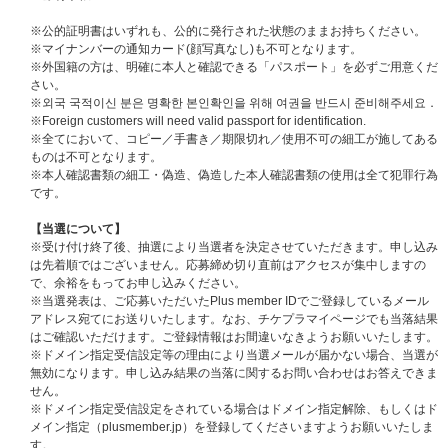
I WAY"』会場での“OFFICIAL出待ち会”ご招待エントリーコード＞を2件付与
いたします。
※公的証明書はいずれも、公的に発行された状態のままお持ちください。
※チェーン別購入者先着特典は付きませんので、ご注意ください。
※マイナンバーの通知カード(顔写真なし)も不可となります。
※いずれも“初回プレス限定封入特典”は封入されています。
※外国籍の方は、明確に本人と確認できる「パスポート」を必ずご用意くだ
※＜FC限定盤＞は対象外となります。あらかじめご了承ください。
さい。
※외국 국적이신 분은 명확한 본인확인을 위해 여권을 반드시 준비해주세요．
※注意事項につきましては、下記ご注意の欄に記載しております。必ず事前
※Foreign customers will need valid passport for identification.
にご一読ください※
※全てにおいて、コピー／手書き／期限切れ／使用不可の細工が施してある
ものは不可となります。
封入特典
※本人確認書類の細工・偽造、偽造した本人確認書類の使用は全て犯罪行為
◆初回限定盤A（CD+DVD）
です。
＜初回プレス限定封入特典＞
①応募抽選券(シリアルナンバー) 1枚
【当選について】
②ユニットトレーディングカード 1枚（全７種類から1枚ランダム封入）
※受け付け終了後、抽選により当選者を決定させていただきます。申し込み
③IDカード 1枚（全７種類から1枚ランダム封入）
は先着順ではございません。応募締め切り直前はアクセスが集中しますの
で、余裕をもってお申し込みください。
※当選発表は、ご応募いただいたPlus member IDでご登録しているメール
アドレス宛てにお送りいたします。なお、チケプラマイページでも当落結果
はご確認いただけます。ご登録情報はお間違いなきようお願いいたします。
※ドメイン指定受信設定等の理由により当選メールが届かない場合、当選が
無効になります。申し込み結果の当落に関するお問い合わせはお答えできま
せん。
※ドメイン指定受信設定をされている場合はドメイン指定解除、もしくはド
メイン指定（plusmember.jp）を登録してくださいますようお願いいたしま
す。