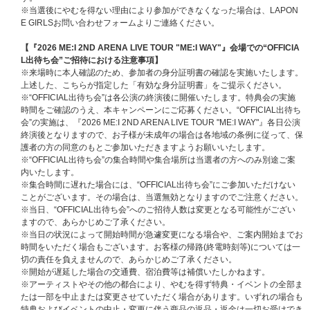
※当選後にやむを得ない理由により参加ができなくなった場合は、LAPON
E GIRLSお問い合わせフォームよりご連絡ください。
【『2026 ME:I 2ND ARENA LIVE TOUR "ME:I WAY"』会場での“OFFICIA
L出待ち会”ご招待における注意事項】
※来場時に本人確認のため、参加者の身分証明書の確認を実施いたします。
上述した、こちらが指定した「有効な身分証明書」をご提示ください。
※“OFFICIAL出待ち会”は各公演の終演後に開催いたします。特典会の実施
時間をご確認のうえ、本キャンペーンにご応募ください。“OFFICIAL出待ち
会”の実施は、『2026 ME:I 2ND ARENA LIVE TOUR "ME:I WAY"』各日公演
終演後となりますので、お子様が未成年の場合は各地域の条例に従って、保
護者の方の同意のもとご参加いただきますようお願いいたします。
※“OFFICIAL出待ち会”の集合時間や集合場所は当選者の方へのみ別途ご案
内いたします。
※集合時間に遅れた場合には、“OFFICIAL出待ち会”にご参加いただけない
ことがございます。その場合は、当選無効となりますのでご注意ください。
※当日、“OFFICIAL出待ち会”へのご招待人数は変更となる可能性がござい
ますので、あらかじめご了承ください。
※当日の状況によって開始時間が急遽変更になる場合や、ご案内開始までお
時間をいただく場合もございます。お客様の帰路(終電時刻等)については一
切の責任を負えませんので、あらかじめご了承ください。
※開始が遅延した場合の交通費、宿泊費等は補償いたしかねます。
※アーティストやその他の都合により、やむを得ず特典・イベントの全部ま
たは一部を中止または変更させていただく場合があります。いずれの場合も
特典およびイベントの中止・変更に伴う商品の返品・返金は一切お受けでき