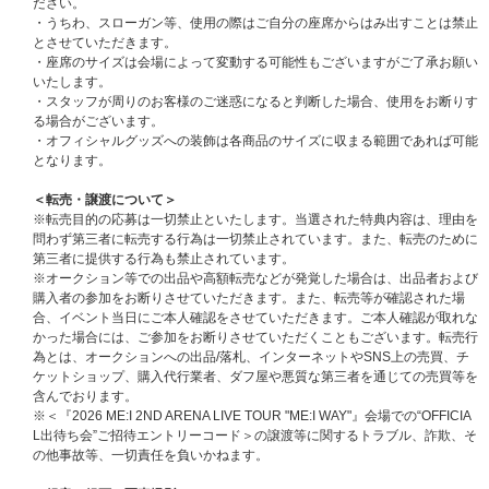
ださい。
・うちわ、スローガン等、使用の際はご自分の座席からはみ出すことは禁止
とさせていただきます。
・座席のサイズは会場によって変動する可能性もございますがご了承お願い
いたします。
・スタッフが周りのお客様のご迷惑になると判断した場合、使用をお断りす
る場合がございます。
・オフィシャルグッズへの装飾は各商品のサイズに収まる範囲であれば可能
となります。
＜転売・譲渡について＞
※転売目的の応募は一切禁止といたします。当選された特典内容は、理由を
問わず第三者に転売する行為は一切禁止されています。また、転売のために
第三者に提供する行為も禁止されています。
※オークション等での出品や高額転売などが発覚した場合は、出品者および
購入者の参加をお断りさせていただきます。また、転売等が確認された場
合、イベント当日にご本人確認をさせていただきます。ご本人確認が取れな
かった場合には、ご参加をお断りさせていただくこともございます。転売行
為とは、オークションへの出品/落札、インターネットやSNS上の売買、チ
ケットショップ、購入代行業者、ダフ屋や悪質な第三者を通じての売買等を
含んでおります。
※＜『2026 ME:I 2ND ARENA LIVE TOUR "ME:I WAY"』会場での“OFFICIA
L出待ち会”ご招待エントリーコード＞の譲渡等に関するトラブル、詐欺、そ
の他事故等、一切責任を負いかねます。