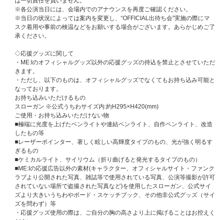
は一切責任を負いません。
※各公演当日には、会場内でのアナウンスを再度ご確認ください。
※当日の状況によっては案内を変更し、“OFFICIAL出待ち会”実施の際にマ
スク着用や事前の検温などをお願いする場合がございます。あらかじめご了
承ください。
◇応援グッズに関して
・ME:Iのオフィシャルグッズ以外の応援グッズの持込を禁止とさせていただ
きます。
・ただし、以下のものは、オフィシャルグッズでなくてもお持ち込み可能と
なっております。
お持ち込みいただけるもの
スローガン ※公式うちわサイズ内:約H295×H420(mm)
ご使用・お持ち込みいただけない物
■極端に光度を上げたペンライトや連結ペンライト、自作ペンライト、改造
したもの等
■レーザーポインター、著しく眩しい高輝度タイプのもの、光が強く明るす
ぎるもの
■ケミカルライト、サイリウム（折り曲げると発光するタイプのもの）
■ME:Iの応援広告以外の素材(キャラクター、オフィシャルサイト・ファンク
ラブより公開された写真、雑誌等で使用されている写真、公演等撮影が許可
されていない場所で盗撮された写真など)を使用したスローガン、公式サイ
ズより大きいうちわやボード・スケッチブック、その他非公式グッズ（サイ
ズを問わず）等
・応援グッズ使用の際は、ご自分の胸の高さより上に掲げることはお控えく