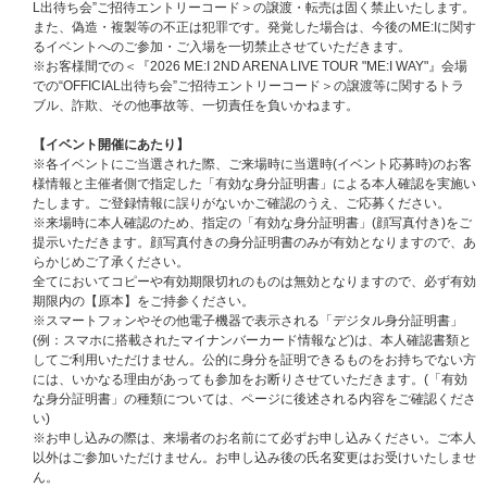
2026年8月2日(日) 開場 14:00／開演 15:00
L出待ち会”ご招待エントリーコード＞の譲渡・転売は固く禁止いたします。
また、偽造・複製等の不正は犯罪です。発覚した場合は、今後のME:Iに関す
●宮城・ゼビオアリーナ仙台
るイベントへのご参加・ご入場を一切禁止させていただきます。
2026年8月22日(土) 開場 16:00／開演 17:00
※お客様間での＜『2026 ME:I 2ND ARENA LIVE TOUR "ME:I WAY"』会場
2026年8月23日(日) 開場 14:00／開演 15:00
での“OFFICIAL出待ち会”ご招待エントリーコード＞の譲渡等に関するトラ
ブル、詐欺、その他事故等、一切責任を負いかねます。
●兵庫・神戸ワールド記念ホール
2026年9月12日(土) 開場 16:00／開演17:00
【イベント開催にあたり】
2026年9月13日(日) 開場 14:00／開演15:00
※各イベントにご当選された際、ご来場時に当選時(イベント応募時)のお客
様情報と主催者側で指定した「有効な身分証明書」による本人確認を実施い
●福岡・マリンメッセ福岡B館
たします。ご登録情報に誤りがないかご確認のうえ、ご応募ください。
2026年9月22日(火祝) 開場 16:00／開演17:00
※来場時に本人確認のため、指定の「有効な身分証明書」(顔写真付き)をご
2026年9月23日(水祝) 開場 14:00／開演15:00
提示いただきます。顔写真付きの身分証明書のみが有効となりますので、あ
らかじめご了承ください。
【注意事項】
全てにおいてコピーや有効期限切れのものは無効となりますので、必ず有効
※日本以外の住所ではエントリーコードを登録することができません。あら
期限内の【原本】をご持参ください。
かじめご了承ください。
※スマートフォンやその他電子機器で表示される「デジタル身分証明書」
※決済方法の違いにより＜『2026 ME:I 2ND ARENA LIVE TOUR "ME:I WA
(例：スマホに搭載されたマイナンバーカード情報など)は、本人確認書類と
Y"』会場での“OFFICIAL出待ち会”ご招待エントリーコード＞付き商品ペー
してご利用いただけません。公的に身分を証明できるものをお持ちでない方
ジのほかに＜『2026 ME:I 2ND ARENA LIVE TOUR "ME:I WAY"』会場で
には、いかなる理由があっても参加をお断りさせていただきます。(「有効
の“OFFICIAL出待ち会”ご招待エントリーコード＞が付かない商品ページも
な身分証明書」の種類については、ページに後述される内容をご確認くださ
表示されることがあります。ご予約の際は＜『2026 ME:I 2ND ARENA LIVE
い)
TOUR "ME:I WAY"』会場での“OFFICIAL出待ち会”ご招待エントリーコード
※お申し込みの際は、来場者のお名前にて必ずお申し込みください。ご本人
＞付きの表示をご確認ください。
以外はご参加いただけません。お申し込み後の氏名変更はお受けいたしませ
※お支払方法は、クレジットカード、携帯キャリア決済のみとなります。
ん。