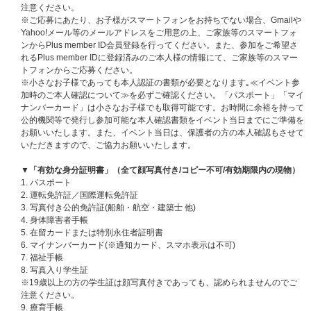
【エントリーコード応募締切】
注意ください。
2026年6月24日（水）23:59まで
※ご応募にあたり、お子様がスマートフォンをお持ちでない場合、Gmailや
※ご応募いただかないとエントリー完了にはなりませんので、必ずご応募く
Yahoo!メール等のメールアドレスをご用意の上、ご家族等のスマートフォ
ださい。
ンからPlus member ID会員登録を行ってください。また、参加をご希望さ
れるPlus member IDに登録済みのご本人様の情報にて、ご家族等のスマー
(3)抽選の当落発表は、ご応募いただいたPlus member IDでご登録している
トフォンからご応募ください。
メールアドレス宛てにお送りいたします。なお、チケプラマイページでも当
※小さなお子様であっても本人認証の書類が必要となります｡≪イベント参
落結果はご確認いただけます。ご登録情報はお間違いなきようお願いいたし
加時のご本人確認について≫を必ずご確認ください。「パスポート」「マイ
ます。
ナンバーカード」は小さなお子様でも取得可能です。お時間に余裕を持って
公的機関等で発行し参加可能な本人確認書類をイベント当日までにご準備を
【抽選結果ご案内】
お願いいたします。また、イベント当日は、保護者の方の本人確認もさせて
2026年7月1日（水）20:00頃
いただきますので、ご協力お願いいたします。
キャンペーンサイトにご登録いただいたメールアドレス宛に、ご当選された
方にのみご当選案内をお送りいたします。ご登録情報はお間違いなきようお
▼「有効な身分証明書」（全て顔写真付き/コピー不可/有効期限内の現物）
願いいたします。
1. パスポート
2. 運転免許証／国際運転免許証
【対象商品】
3. 写真付き公的免許証(船舶・航空・建築士 他)
2026年8月5日(水)発売
4. 身体障害者手帳
ME:I 4TH SINGLE『花咲く道』
5. 在留カードまたは特別永住者証明書
＜初回限定盤A＞【CD＋DVD】¥1,900(税込)
6. マイナンバーカード(※通知カード、スマホ表示は不可)
＜初回限定盤B＞【CD＋PAPER CRAFT】¥1,900(税込)
7. 福祉手帳
＜通常盤＞【CD ONLY】￥1,400(税込)
8. 写真入り学生証
※2形態セットカートの場合、予約キャンペーン限定トレカを1枚付与いた
※19歳以上の方の学生証は顔写真付きであっても、認められませんのでご
します。
注意ください。
※2形態セットカートの場合、＜『2026 ME:I 2ND ARENA LIVE TOUR "ME:
9. 療育手帳