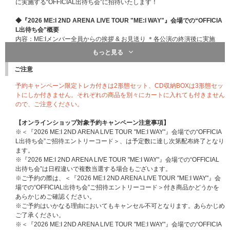
に実施する“OFFICIAL出待ち会”に招待いたします！
◆『2026 ME:I 2ND ARENA LIVE TOUR "ME:I WAY"』会場での“OFFICIA
L出待ち会”概要
内容：ME:Iメンバー全員からの挨拶 & お見送り ＊各公演の終演後に実施
招待人数：各日程50名様 / 合計400名様
もっと見る
※会場によって運営方法が一部異なる場合もございますが、特典会の内容部
ご注意
分については全会場同様となります。
※特典会中、指定の位置からメンバーの動画・写真撮影が可能となります。
予約キャンペーン限定トレカ付きは2形態セット、CD収納BOXは3形態セッ
注意事項につきましては、以下の＜録音・録画・写真撮影について＞の部分
トにしか付きません。それぞれの商品を別々にカートに入れても付きません
へ記載しておりますので必ず事前にご一読ください。
ので、ご注意ください。
※当イベントはME:Iメンバーとの接触やサイン、記念撮影等の予定はござい
ません。また、プレゼントを受け取ることもできませんので、あらかじめご
【オンラインショップ対象予約キャンペーン注意事項】
了承ください。
※＜『2026 ME:I 2ND ARENA LIVE TOUR "ME:I WAY"』会場での“OFFICIA
※当イベントの集合時間や集合場所などの詳細は、当選者の方へのみ別途ご
L出待ち会”ご招待エントリーコード＞、は予定数に達し次第配布終了となり
案内いたします。
ます。
※当イベントは『2026 ME:I 2ND ARENA LIVE TOUR "ME:I WAY"』の各日
※『2026 ME:I 2ND ARENA LIVE TOUR "ME:I WAY"』会場での“OFFICIAL
終演後実施となります。以下の日程よりご希望の会場を選択いただけます。
出待ち会”は日程違いで複数当選する場合もございます。
※本キャンペーンの“OFFICIAL出待ち会”ご招待には、各日公演チケットは
※ご予約の際は、＜『2026 ME:I 2ND ARENA LIVE TOUR "ME:I WAY"』会
不要となります。公演チケットをお持ちでない方もご参加可能となります。
場での“OFFICIAL出待ち会”ご招待エントリーコード＞付き商品かどうかを
あらかじめご確認ください。
＜開催日程／開催会場＞
※開演時間は変更になる場合があります。
※ご予約はいかなる理由においてもキャンセル不可となります。あらかじめ
●東京・有明アリーナ
ご了承ください。
2026年8月1日(土) 開場 16:00／開演 17:00
※＜『2026 ME:I 2ND ARENA LIVE TOUR "ME:I WAY"』会場での“OFFICIA