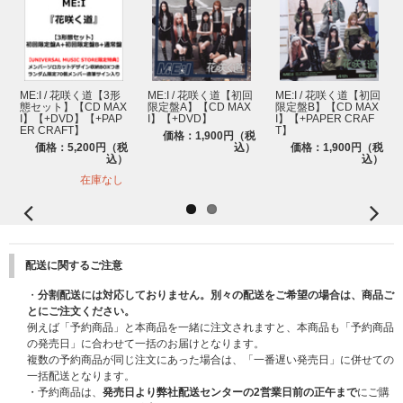
ME:I / 花咲く道【3形
ME:I / 花咲く道【初回
ME:I / 花咲く道【初回
態セット】【CD MAX
限定盤A】【CD MAX
限定盤B】【CD MAX
I】【+DVD】【+PAP
I】【+DVD】
I】【+PAPER CRAF
ER CRAFT】
T】
価格：1,900円（税
価格：5,200円（税
込）
価格：1,900円（税
込）
込）
在庫なし
配送に関するご注意
・
分割配送には対応しておりません。別々の配送をご希望の場合は、商品ご
とにご注文ください。
例えば「予約商品」と本商品を一緒に注文されますと、本商品も「予約商品
の発売日」に合わせて一括のお届けとなります。
複数の予約商品が同じ注文にあった場合は、「一番遅い発売日」に併せての
一括配送となります。
・予約商品は、
発売日より弊社配送センターの2営業日前の正午まで
にご購