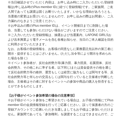
※当日確認させていただく内容は、お申し込み時にご入力いただいた登録情
＜お申込みの流れ＞
報(お申し込み時のPlus member IDに紐づく登録情報)です。ご家族間、ご友
(1) ＜『2026 ME:I 2ND ARENA LIVE TOUR "ME:I WAY"』会場での“OFFICIA
人間であっても譲渡は固くお断りいたします。いかなる理由があろうとも、
L出待ち会”ご招待エントリーコード＞対象商品をご予約ください。
当選後の変更はお受けいたしませんので、お申し込みの際はお間違い、ご入
力漏れのなきようご注意ください。
【＜『2026 ME:I 2ND ARENA LIVE TOUR "ME:I WAY"』会場での“OFFICI
※お申込みの際のPlus member IDは、イベント開催日までに削除した場
AL出待ち会”ご招待エントリーコード＞付き商品ご予約期間】
合、当選しても参加いただけない場合がございますのでご注意ください。
2026年5月12日(火) 12：00 ～ 2026年6月8日(月) 10:00まで
※ご入力いただいた登録情報は、抽選および当選案内、LAPONE GIRLSお
※注文確定をもって、エントリーコード配布の対象となります。
よび吉本興業より電子メールを含む各種お知らせ、当日のご本人確認を目的
に利用させていただきます。
(2) UNIVERSAL MUSIC STOREのマイページ通知にて、キャンペーンサイ
なお、お客様の登録情報を、お客様の同意なしに業務委託先以外の第三者に
トのURLと＜イベントご招待エントリーコード＞が送られてきますので、
開示・提供することはございません。(ただし法令等により開示を求められ
キャンペーンサイトに該当エントリーコードと必要事項をご登録のうえ、ご
た場合を除く)
応募ください。
※イベント参加者が、反社会的勢力等(暴力団、暴力団員、右翼団体、反社
会的勢力、その他これに準ずる者。以下同じ)または資金提供その他を通じ
【キャンペーンサイトのURLおよびエントリーコードご案内】
て反社会的勢力等の維持、運営もしくは経営に協力もしくは関与する等、反
2026年6月16日（火）15:00予定
社会的勢力等と何らかの交流もしくは関与を行っていると主催者が判断した
※キャンペーンサイトのURLおよびエントリーコードは、UNIVERSAL MU
場合、主催者はその者に対するイベントへの参加や商品の購入を拒否するこ
SIC STOREのマイページでご案内いたします。
とができるものとします。
※ご予約いただいた商品点数分のエントリーコードをお知らせいたします。
※2形態セットカートの場合、＜イベントご招待エントリーコード＞を2件
【お子様がイベント参加希望の場合の注意事項】
付与いたします。
※お子様がイベント参加をご希望されている場合は、お子様の情報にてPlus
member IDの会員情報登録を行ってご応募ください。誤って保護者の方のご
マイページ通知についてはこちら
登録アカウントでご応募いただき当選しましてもお子様はご参加いただけま
せん。家族間であっても「参加権利」を譲渡することはできませんので、ご