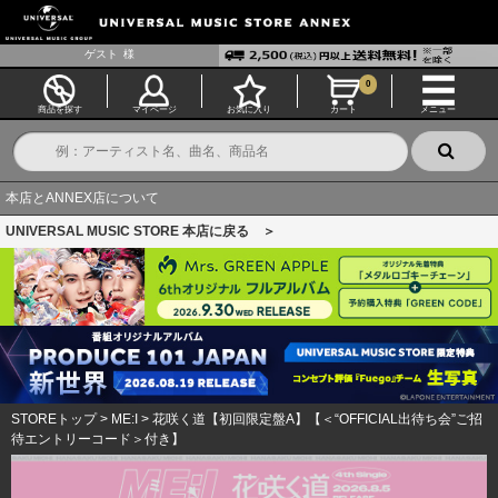
ゲスト
様
0
商品を探す
マイページ
お気に入り
カート
メニュー
本店とANNEX店について
UNIVERSAL MUSIC STORE 本店に戻る ＞
STOREトップ
>
ME:I
>
花咲く道【初回限定盤A】【＜“OFFICIAL出待ち会”ご招
待エントリーコード＞付き】