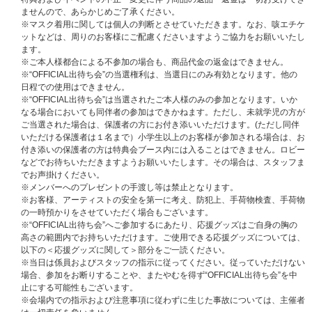
ませんので、あらかじめご了承ください。
※マスク着用に関しては個人の判断とさせていただきます。なお、咳エチケ
ットなどは、周りのお客様にご配慮くださいますようご協力をお願いいたし
ます。
※ご本人様都合による不参加の場合も、商品代金の返金はできません。
※“OFFICIAL出待ち会”の当選権利は、当選日にのみ有効となります。他の
日程での使用はできません。
※“OFFICIAL出待ち会”は当選されたご本人様のみの参加となります。いか
なる場合においても同伴者の参加はできかねます。ただし、未就学児の方が
ご当選された場合は、保護者の方にお付き添いいただけます。(ただし同伴
いただける保護者は１名まで）小学生以上のお客様が参加される場合は、お
付き添いの保護者の方は特典会ブース内には入ることはできません。ロビー
などでお待ちいただきますようお願いいたします。その場合は、スタッフま
でお声掛けください。
※メンバーへのプレゼントの手渡し等は禁止となります。
※お客様、アーティストの安全を第一に考え、防犯上、手荷物検査、手荷物
の一時預かりをさせていただく場合もございます。
※“OFFICIAL出待ち会”へご参加するにあたり、応援グッズはご自身の胸の
高さの範囲内でお持ちいただけます。ご使用できる応援グッズについては、
以下の＜応援グッズに関して＞部分をご一読ください。
※当日は係員およびスタッフの指示に従ってください。従っていただけない
場合、参加をお断りすることや、またやむを得ず“OFFICIAL出待ち会”を中
止にする可能性もございます。
※会場内での指示および注意事項に従わずに生じた事故については、主催者