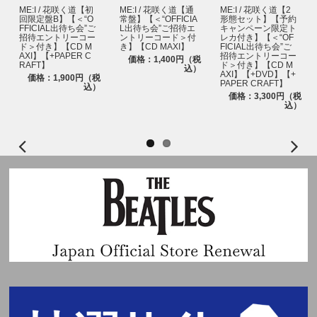
ME:I / 花咲く道【初
ME:I / 花咲く道【通
ME:I / 花咲く道【2
回限定盤B】【＜“O
常盤】【＜“OFFICIA
形態セット】【予約
FFICIAL出待ち会”ご
L出待ち会”ご招待エ
キャンペーン限定ト
招待エントリーコー
ントリーコード＞付
レカ付き】【＜“OF
ド＞付き】【CD M
き】【CD MAXI】
FICIAL出待ち会”ご
AXI】【+PAPER C
招待エントリーコー
価格：1,400円（税
RAFT】
ド＞付き】【CD M
込）
AXI】【+DVD】【+
価格：1,900円（税
PAPER CRAFT】
込）
価格：3,300円（税
込）