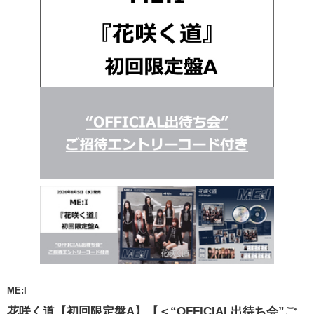
ME:I
花咲く道【初回限定盤A】【＜“OFFICIAL出待ち会”ご