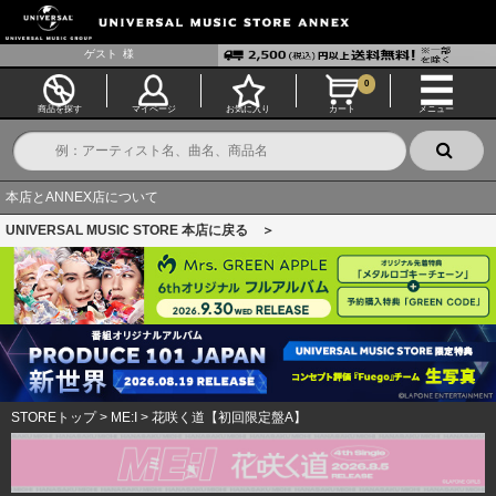
ゲスト
様
0
商品を探す
マイページ
お気に入り
カート
メニュー
本店とANNEX店について
UNIVERSAL MUSIC STORE 本店に戻る ＞
STOREトップ
>
ME:I
>
花咲く道【初回限定盤A】