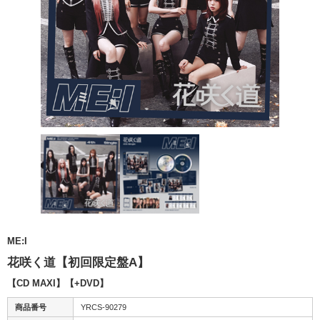
ME:I
花咲く道【初回限定盤A】
【CD MAXI】【+DVD】
商品番号
YRCS-90279