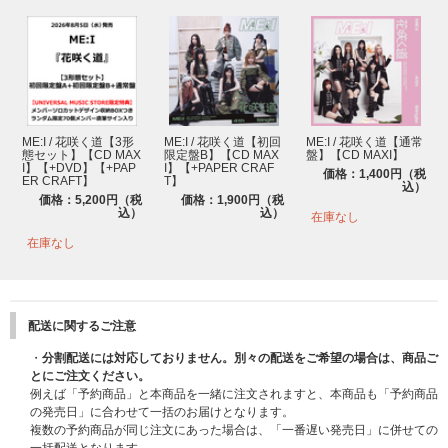
ME:I / 花咲く道【3形
ME:I / 花咲く道【初回
ME:I / 花咲く道【通常
態セット】【CD MAX
限定盤B】【CD MAX
盤】【CD MAXI】
I】【+DVD】【+PAP
I】【+PAPER CRAF
価格：1,400円（税
ER CRAFT】
T】
込）
価格：5,200円（税
価格：1,900円（税
込）
込）
在庫なし
在庫なし
配送に関するご注意
・
分割配送には対応しておりません。別々の配送をご希望の場合は、商品ご
とにご注文ください。
例えば「予約商品」と本商品を一緒に注文されますと、本商品も「予約商品
の発売日」に合わせて一括のお届けとなります。
複数の予約商品が同じ注文にあった場合は、「一番遅い発売日」に併せての