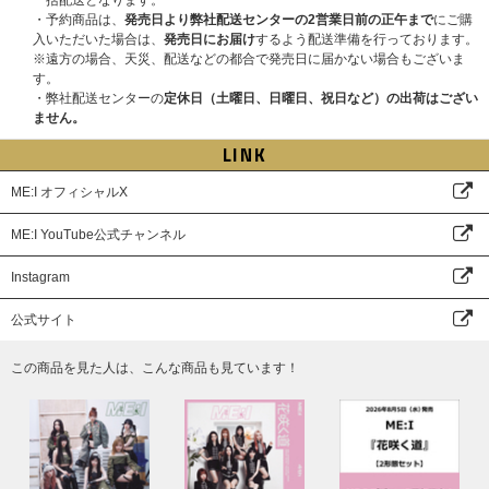
一括配送となります。
・予約商品は、
発売日より弊社配送センターの2営業日前の正午まで
にご購
入いただいた場合は、
発売日にお届け
するよう配送準備を行っております。
※遠方の場合、天災、配送などの都合で発売日に届かない場合もございま
す。
・弊社配送センターの
定休日（土曜日、日曜日、祝日など）の出荷はござい
ません。
LINK
ME:I オフィシャルX
ME:I YouTube公式チャンネル
Instagram
公式サイト
この商品を見た人は、こんな商品も見ています！