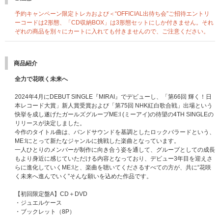
予約キャンペーン限定トレカおよび＜“OFFICIAL出待ち会”ご招待エントリ
ーコードは2形態、「CD収納BOX」は3形態セットにしか付きません。それ
ぞれの商品を別々にカートに入れても付きませんので、ご注意ください。
商品紹介
全力で花咲く未来へ
2024年4月にDEBUT SINGLE『MIRAI』でデビューし、「第66回 輝く！日
本レコード大賞」新人賞受賞および「第75回 NHK紅白歌合戦」出場という
快挙を成し遂げたガールズグループME:I (ミーアイ)の待望の4TH SINGLEの
リリースが決定しました。
今作のタイトル曲は、バンドサウンドを基調としたロックバラードという、
ME:Iにとって新たなジャンルに挑戦した楽曲となっています。
一人ひとりのメンバーが制作に向き合う姿を通して、グループとしての成長
もより身近に感じていただける内容となっており、デビュー3年目を迎えさ
らに進化していくME:Iと、楽曲を聴いてくださるすべての方が、共に“花咲
く未来へ進んでいく”そんな願いを込めた作品です。
【初回限定盤A】CD＋DVD
・ジュエルケース
・ブックレット（8P）