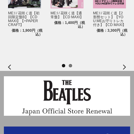
ME:I / 花咲く道【初
ME:I / 花咲く道【通
ME:I / 花咲く道【2
回限定盤B】【CD
常盤】【CD MAXI】
形態セット】【YO
MAXI】【+PAPER
U:MEお守りトレカ
価格：1,400円（税
CRAFT】
付き】【CD MAXI】
込）
価格：1,900円（税
価格：3,300円（税
込）
込）