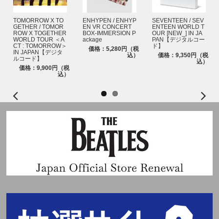
2. WALL CALENDAR TUBE
TOMORROW X TO
ENHYPEN / ENHYP
SEVENTEEN / SEV
サイズ : 320x83mm
GETHER / TOMOR
EN VR CONCERT
ENTEEN WORLD T
※この箱は、本商品の傷や汚れなどを防ぐ用途になります。本商品ではあり
ROW X TOGETHER
BOX-IMMERSION P
OUR [NEW_] IN JA
WORLD TOUR ＜A
ackage
PAN【デジタルコー
ませんので、傷や汚れを理由にした商品の返品・交換はお受けいたしかねま
CT : TOMORROW＞
ド】
す。あらかじめご了承ください。
価格：5,280円（税
IN JAPAN【デジタ
込）
価格：9,350円（税
ルコード】
込）
※本商品は森林管理協議会(FSC)の認証を受けた用紙で製作されており、製
価格：9,900円（税
込）
品の印刷には自然分解されやすい大豆油インキが使用されています。
※サイズや構成内容は制作元の事情により変更になる場合がございます。あ
らかじめご了承ください。
※素材の特徴上、クラックや変色、色移りなどが発生する可能性がありま
す。
ⓟ&ⓒ 2024 PLEDIS ENTERTAINMENT & HYBE. All Rights Reserved. Mad
e In Korea.
Weverse Shopアカウント登録および映像コンテンツ視聴に関するお問い合
わせ
★Weverse カスタマーセンター
お問い合わせフォーム：
https://help.weverse.io/weverse/?language=ja
営業時間：平日10:00~12:00、13:00~17:00 (土日祝日を除く)
※24時間受け付けておりますが、お問い合わせ状況や内容によっては回答
までにお時間をいただく場合がございます。
※Weverse Shopアカウント登録および映像コンテンツ視聴に関するお問い