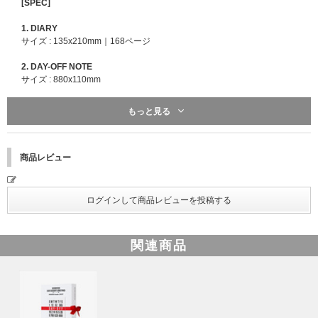
[SPEC]
1. DIARY
サイズ : 135x210mm｜168ページ
2. DAY-OFF NOTE
サイズ : 880x110mm
3. PHOTOCARD SET
もっと見る
サイズ : 55x85mm｜13枚 1セット
BOXサイズ : 58x98.5x11mm
4. PHOTOBOOK
商品レビュー
サイズ : 174x230mm｜160ページ
5. STICKER PACK
サイズ : 70x80mm｜13枚 1セット
6. HANDY CALENDAR
関連商品
サイズ : 60x80mm｜13か月分
BOXサイズ : 63x84x15mm
7. DIGITAL CODE SET
DIGITAL CODE サイズ : 27x85mm｜約35分
CHARM : 42x56mm