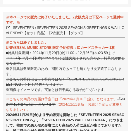
※本ページでの販売は終了いたしました。2次販売分は下記ページで受付中
です。※
SEVENTEEN / SEVENTEEN 2025 SEASON'S GREETINGS & WALL C
ALENDAR【セット商品】【2次販売】【グッズ】
※こちらは終了しました。
UNIVERSAL MUSIC STORE 限定予約特典：ICカードステッカー 1枚
■特典対象期間：2024年11月29日(金)11:00～12月26日(木)23:59まで
※2024年12月26日(木)23:59までにご注文完了された方のみ、特典の対象と
なります。
※各特典は数量限定のため、期間内であっても無くなり次第終了になりま
す。
※こちらの特典はセット特典ではなく「SEVENTEEN 2025 SEASON'S GR
EETINGS」と同じ特典となります。
※画像はイメージです。実物とは若干異なる場合がございます。
※こちらの商品のお届け予定日は「2025年1月10日(金)」となります。
「20
24年12月27日(金)」となります
（2024/12/11更新：お届け予定日が変更と
なりました）。
2024年11月29日(金)より予約販売を開始した「SEVENTEEN 2025 SEASO
N'S GREETINGS」、「SEVENTEEN 2025 WALL CALENDAR」につきま
して、韓国での悪天候の影響により商品の入荷に遅延が生じておりますた
め、誠に勝手ながら発送の日程を変更させていただきます。