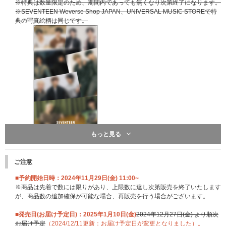
※特典は数量限定のため、期間内であっても無くなり次第終了になります。
※SEVENTEEN Weverse Shop JAPAN、UNIVERSAL MUSIC STOREで特
典の写真絵柄は同じです。
もっと見る
ご注意
■予約開始日時：2024年11月29日(金) 11:00~
※商品は先着で数には限りがあり、上限数に達し次第販売を終了いたします
が、商品数の追加確保が可能な場合、再販売を行う場合がございます。
■発売日(お届け予定日)：2025年1月10日(金)
2024年12月27日(金) より順次
お届け予定
（2024/12/11更新：お届け予定日が変更となりました）。