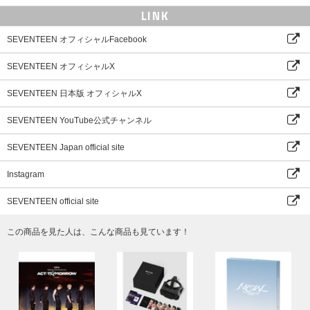
＊デジタルコード：ウェブブラウザでデジタルコード登録専用ウェブサイト
LINK
(weverse.io/code/dc)にアクセス。画面の指示に従いデジタルコードを登録
後、Weverseアプリからご視聴いただけます。
SEVENTEEN オフィシャルFacebook
- PC
＊Weverse (PC版サイト)にログイン後、「マイアカウント」から「デジタ
SEVENTEEN オフィシャルX
ルコードを入力」をクリック。デジタルコードを入力後、ご視聴いただけま
す。
- TV APP
SEVENTEEN 日本版 オフィシャルX
＊デジタルコード登録専用ウェブサイト(m.weverse.io/code/dc)、またはWe
verse (PC版サイト)からデジタルコードを登録後、WeverseのTVアプリで
SEVENTEEN YouTube公式チャンネル
ご視聴いただけます。
SEVENTEEN Japan official site
※ 映像コンテンツの視聴には、Weverseアカウントが必要です。
※ 1つのアカウントにつきコードは1つのみご登録いただけます。ご登録済
Instagram
みコードの登録キャンセルや、他のアカウントでのご登録はできませんので
ご注意ください。
SEVENTEEN official site
※ Weverse Shop／Weverseの会員を退会されると、購入履歴が削除され、
復元できませんのでご注意ください。
この商品を見た人は、こんな商品も見ています！
＜SEVENTEEN 2025 WALL CALENDAR＞（DUK1923）
[SPEC]
1. WALL CALENDAR
サイズ : 297x420mm｜13か月分