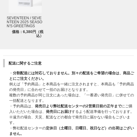
PAPER : 55x100mm
SILVER CHAIN : 140mm
画質：[144p], [270p], [360p], [480p SD], [720p HD], [1080p FHD]
SEVENTEEN / SEVE
字幕：韓国語、英語、日本語、中国語
NTEEN 2025 SEASO
※この製品は再生プラスチックで作られています。
N'S GREETINGS
※製法の特性上、軽微な点や線などが入ることがありますが、不良品ではご
価格：6,380円（税
ざいません。
込）
8. BOOKMARK
サイズ : 15x150mm｜2枚 1セット
STRING : 200mm
配送に関するご注意
[SEVENTEEN 2025 SEASON'S GREETINGS] 映像コンテンツの視聴につ
・
分割配送には対応しておりません。別々の配送をご希望の場合は、商品ご
いて
とにご注文ください。
封入されているデジタルコードカードを利用して、映像(VOD)をご視聴くだ
例えば「予約商品」と本商品を一緒に注文されますと、本商品も「予約商品
さい。
の発売日」に合わせて一括のお届けとなります。
デジタルコードとは、Weverseで高画質のVODを視聴することができるサ
複数の予約商品が同じ注文にあった場合は、「一番遅い発売日」に併せての
ービスです。カードに記入されているコードを登録・認証して、映像をご視
一括配送となります。
聴いただけます。
・予約商品は、
発売日より弊社配送センターの2営業日前の正午まで
にご購
入いただいた場合は、
発売日にお届け
するよう配送準備を行っております。
［デジタルコードの利用方法］
※遠方の場合、天災、配送などの都合で発売日に届かない場合もございま
- MOBILE
す。
＊QRコード：スマートフォンのカメラでQRコードを読み取り、デジタルコ
・弊社配送センターの
定休日（土曜日、日曜日、祝日など）の出荷はござい
ード登録専用ウェブサイト(m.weverse.io/code/dc)にアクセス。画面の指示
ません。
に従いデジタルコードを登録後、Weverseアプリからご視聴いただけます。