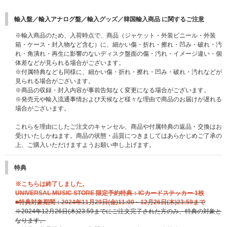
輸入盤／輸入アナログ盤／輸入グッズ／韓国輸入商品 に関するご注意
※輸入商品のため、入荷時点で、商品（ジャケット・外装ビニール・外装
箱・ケース・封入物など含む）に、細かい傷・折れ・擦れ・凹み・破れ・汚
れ・角潰れ・再生に影響のないディスク盤面の傷・汚れ・イメージ違い・個
体差などが見られる場合がございます。
※付属特典なども同様に、細かい傷・折れ・擦れ・凹み・破れ・汚れなどが
見られる場合がございます。
※商品の収録・封入内容が事前告知なく変更になる場合がございます。
※発売元や輸入流通事情および天候など様々な理由で商品のお届けが遅れる
場合がございます。
これらを理由にしたご注文のキャンセル、商品や付属特典の返品・交換はお
受けいたしかねます。商品の状態・品質につきましてはあらかじめご了承の
上、ご購入いただけますようお願い申し上げます。
特典
※こちらは終了しました。
UNIVERSAL MUSIC STORE 限定予約特典：ICカードステッカー 1枚
■特典対象期間：2024年11月29日(金)11:00～12月26日(木)23:59まで
※2024年12月26日(木)23:59までにご注文完了された方のみ、特典の対象と
なります。