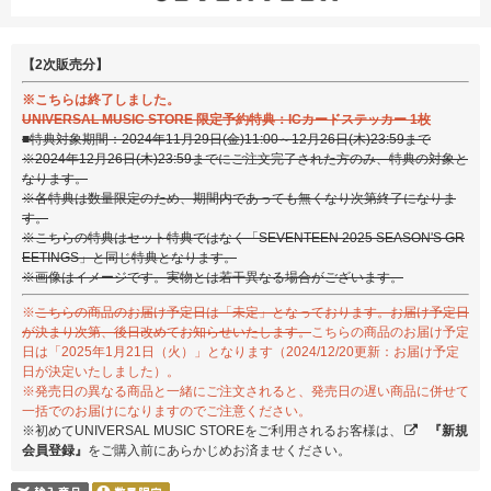
【2次販売分】
※こちらは終了しました。
UNIVERSAL MUSIC STORE 限定予約特典：ICカードステッカー 1枚
■特典対象期間：2024年11月29日(金)11:00～12月26日(木)23:59まで
※2024年12月26日(木)23:59までにご注文完了された方のみ、特典の対象と
なります。
※各特典は数量限定のため、期間内であっても無くなり次第終了になりま
す。
※こちらの特典はセット特典ではなく「SEVENTEEN 2025 SEASON'S GR
EETINGS」と同じ特典となります。
※画像はイメージです。実物とは若干異なる場合がございます。
※
こちらの商品のお届け予定日は「未定」となっております。お届け予定日
が決まり次第、後日改めてお知らせいたします。
こちらの商品のお届け予定
日は「2025年1月21日（火）」となります（2024/12/20更新：お届け予定
日が決定いたしました）。
※発売日の異なる商品と一緒にご注文されると、発売日の遅い商品に併せて
一括でのお届けになりますのでご注意ください。
※初めてUNIVERSAL MUSIC STOREをご利用されるお客様は、
『新規
会員登録』
をご購入前にあらかじめお済ませください。