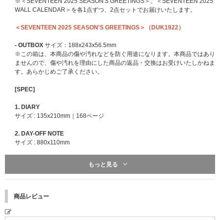
※＜SEVENTEEN 2025 SEASON'S GREETINGS＞、＜SEVENTEEN 2025
WALL CALENDAR＞を各1点ずつ、2点セットでお届けいたします。
＜SEVENTEEN 2025 SEASON'S GREETINGS＞（DUK1922）
- OUTBOX
サイズ：188x243x56.5mm
※この箱は、本商品の傷や汚れなどを防ぐ用途になります。本商品ではあり
ませんので、傷や汚れを理由にした商品の返品・交換はお受けいたしかねま
す。あらかじめご了承ください。
[SPEC]
1. DIARY
サイズ : 135x210mm｜168ページ
2. DAY-OFF NOTE
サイズ : 880x110mm
3. PHOTOCARD SET
もっと見る
BOX : 98.5x58x11mm
サイズ : 55x85mm｜13枚 1セット
4. PHOTOBOOK
商品レビュー
サイズ : 174x230mm｜160ページ