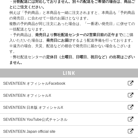
・
分割配送には対応しておりません。別々の配送をご希望の場合は、商品ご
さい。
とにご注文ください。
デジタルコードとは、Weverseで高画質のVODを視聴することができるサ
例えば「予約商品」と本商品を一緒に注文されますと、本商品も「予約商品
ービスです。カードに記入されているコードを登録・認証して、映像をご視
の発売日」に合わせて一括のお届けとなります。
聴いただけます。
複数の予約商品が同じ注文にあった場合は、「一番遅い発売日」に併せての
一括配送となります。
［デジタルコードの利用方法］
・予約商品は、
発売日より弊社配送センターの2営業日前の正午まで
にご購
- MOBILE
入いただいた場合は、
発売日にお届け
するよう配送準備を行っております。
＊QRコード：スマートフォンのカメラでQRコードを読み取り、デジタルコ
※遠方の場合、天災、配送などの都合で発売日に届かない場合もございま
ード登録専用ウェブサイト(m.weverse.io/code/dc)にアクセス。画面の指示
す。
に従いデジタルコードを登録後、Weverseアプリからご視聴いただけます。
・弊社配送センターの
定休日（土曜日、日曜日、祝日など）の出荷はござい
＊デジタルコード：ウェブブラウザでデジタルコード登録専用ウェブサイト
ません。
(weverse.io/code/dc)にアクセス。画面の指示に従いデジタルコードを登録
後、Weverseアプリからご視聴いただけます。
LINK
- PC
＊Weverse (PC版サイト)にログイン後、「マイアカウント」から「デジタ
SEVENTEEN オフィシャルFacebook
ルコードを入力」をクリック。デジタルコードを入力後、ご視聴いただけま
す。
SEVENTEEN オフィシャルX
- TV APP
＊デジタルコード登録専用ウェブサイト(m.weverse.io/code/dc)、またはWe
verse (PC版サイト)からデジタルコードを登録後、WeverseのTVアプリで
SEVENTEEN 日本版 オフィシャルX
ご視聴いただけます。
SEVENTEEN YouTube公式チャンネル
※ 映像コンテンツの視聴には、Weverseアカウントが必要です。
※ 1つのアカウントにつきコードは1つのみご登録いただけます。ご登録済
SEVENTEEN Japan official site
みコードの登録キャンセルや、他のアカウントでのご登録はできませんので