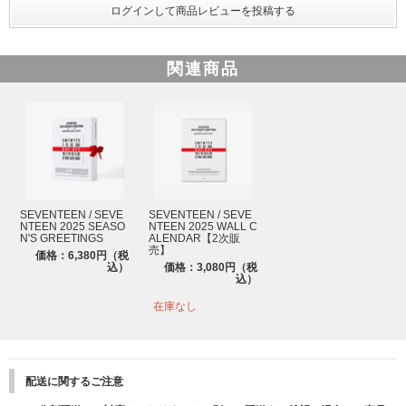
5. STICKER PACK
サイズ : 70x80mm｜13枚 1セット
6. HANDY CALENDAR
関連商品
BOX: 63x84x15mm
サイズ : 60x80mm｜14か月分
7. DIGITAL CODE SET
DIGITAL CODE サイズ : 27x85mm｜約35分
CHARM : 42x56mm
PAPER : 55x100mm
SILVER CHAIN : 140mm
画質：[144p], [270p], [360p], [480p SD], [720p HD], [1080p FHD]
SEVENTEEN / SEVE
SEVENTEEN / SEVE
字幕：韓国語、英語、日本語、中国語
NTEEN 2025 SEASO
NTEEN 2025 WALL C
※この製品は再生プラスチックで作られています。
N'S GREETINGS
ALENDAR【2次販
※製法の特性上、軽微な点や線などが入ることがありますが、不良品ではご
売】
価格：6,380円（税
ざいません。
込）
価格：3,080円（税
込）
8. BOOKMARK
在庫なし
サイズ : 15x150mm｜2枚 1セット
STRING : 200mm
[SEVENTEEN 2025 SEASON'S GREETINGS] 映像コンテンツの視聴につ
いて
配送に関するご注意
封入されているデジタルコードカードを利用して、映像(VOD)をご視聴くだ