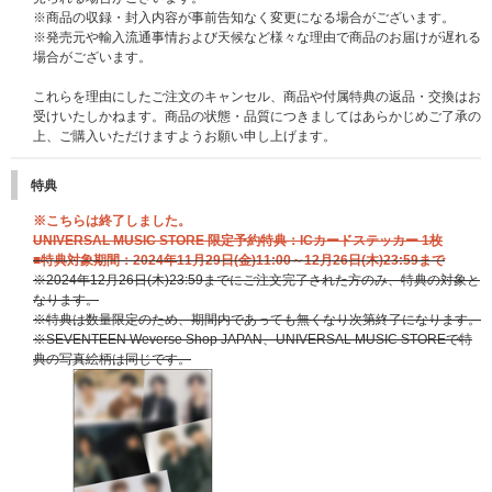
※商品の収録・封入内容が事前告知なく変更になる場合がございます。
※発売元や輸入流通事情および天候など様々な理由で商品のお届けが遅れる
場合がございます。
これらを理由にしたご注文のキャンセル、商品や付属特典の返品・交換はお
受けいたしかねます。商品の状態・品質につきましてはあらかじめご了承の
上、ご購入いただけますようお願い申し上げます。
特典
※こちらは終了しました。
UNIVERSAL MUSIC STORE 限定予約特典：ICカードステッカー 1枚
■特典対象期間：2024年11月29日(金)11:00～12月26日(木)23:59まで
※2024年12月26日(木)23:59までにご注文完了された方のみ、特典の対象と
なります。
※特典は数量限定のため、期間内であっても無くなり次第終了になります。
※SEVENTEEN Weverse Shop JAPAN、UNIVERSAL MUSIC STOREで特
典の写真絵柄は同じです。