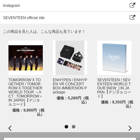
ご注意ください。
Instagram
※ Weverse Shop／Weverseの会員を退会されると、購入履歴が削除され、
復元できませんのでご注意ください。
SEVENTEEN official site
＜SEVENTEEN 2025 WALL CALENDAR＞（DUK1923）
この商品を見た人は、こんな商品も見ています！
[SPEC]
1. WALL CALENDAR
サイズ : 297x420mm｜13か月分
2. WALL CALENDAR TUBE
サイズ : 320x83mm
※この箱は、本商品の傷や汚れなどを防ぐ用途になります。本商品ではあり
TOMORROW X TO
ENHYPEN / ENHYP
SEVENTEEN / SEV
ませんので、傷や汚れを理由にした商品の返品・交換はお受けいたしかねま
GETHER / TOMOR
EN VR CONCERT
ENTEEN WORLD T
す。あらかじめご了承ください。
ROW X TOGETHER
BOX-IMMERSION P
OUR [NEW_] IN JA
WORLD TOUR ＜A
ackage
PAN【デジタルコー
CT : TOMORROW＞
ド】
※本商品は森林管理協議会(FSC)の認証を受けた用紙で製作されており、製
価格：5,280円（税
IN JAPAN【デジタ
込）
価格：9,350円（税
品の印刷には自然分解されやすい大豆油インキが使用されています。
ルコード】
込）
※サイズや構成内容は制作元の事情により変更になる場合がございます。あ
価格：9,900円（税
込）
らかじめご了承ください。
※素材の特徴上、クラックや変色、色移りなどが発生する可能性がありま
す。
ⓟ&ⓒ 2024 PLEDIS ENTERTAINMENT & HYBE. All Rights Reserved. Mad