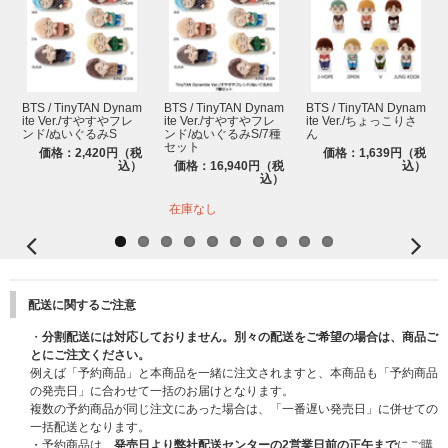
BTS / TinyTAN Dynam
BTS / TinyTAN Dynam
BTS / TinyTAN Dynam
ite Ver./すやすやフレ
ite Ver./すやすやフレ
ite Ver./ちょっこりさ
ンド/ぬいぐるみS
ンド/ぬいぐるみS/7種
ん
セット
価格：2,420円（税
価格：1,639円（税
込）
価格：16,940円（税
込）
込）
在庫なし
配送に関するご注意
・
分割配送には対応しておりません。別々の配送をご希望の場合は、商品ご
とにご注文ください。
例えば「予約商品」と本商品を一緒に注文されますと、本商品も「予約商品
の発売日」に合わせて一括のお届けとなります。
複数の予約商品が同じ注文にあった場合は、「一番遅い発売日」に併せての
一括配送となります。
・予約商品は、
発売日より弊社配送センターの2営業日前の正午まで
にご購