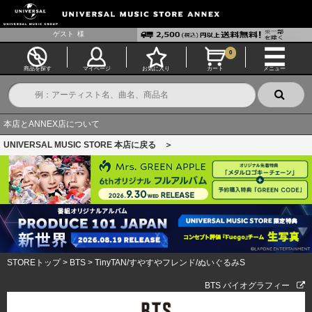
ゲスト
様
0
商品を探す
マイページ
お気に入り
カート
メニュー
本店とANNEX店について
UNIVERSAL MUSIC STORE 本店に戻る ＞
STOREトップ
>
BTS
>
TinyTAN/すやすやフレンド/ぬいぐるみS
BTS バイオグラフィー