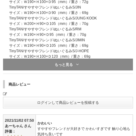
サイズ：Ｗ190×Ｈ100×Ｄ95（mm）/ 重さ：72g
TinyTAN/すやすやフレンド/ぬいぐるみS/JIN
サイズ：Ｗ190×Ｈ100×Ｄ90（mm）/ 重さ：69g
TinyTAN/すやすやフレンド/ぬいぐるみS/JUNG KOOK
サイズ：Ｗ200×Ｈ90×Ｄ105（mm）/ 重さ：70g
TinyTAN/すやすやフレンド/ぬいぐるみS/RM
サイズ：Ｗ190×Ｈ90×Ｄ95（mm）/ 重さ：70g
TinyTAN/すやすやフレンド/ぬいぐるみS/JIMIN
サイズ：Ｗ190×Ｈ90×Ｄ105（mm）/ 重さ：69g
TinyTAN/すやすやフレンド/ぬいぐるみS/J-HOPE
サイズ：Ｗ190×Ｈ100×Ｄ120（mm）/ 重さ：69g
もっと見る
共通
素材：ポリエステル、ポリウレタン
生産国：中国
商品レビュー
2021/11/02 07:50
かわいい
あーちゃん さん
すやすやフレンドが大好きで かわいすぎです 触り心地も
評価：
気持ち良いです