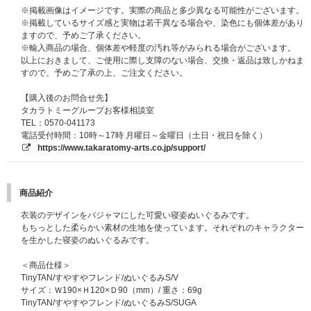
※掲載画像はイメージです。実際の商品と多少異なる可能性がございます。
※掲載しているサイズ感と実物は若干異なる場合や、染色にも個体差があり
ますので、予めご了承ください。
※輸入商品の場合、個体差や軽度の汚れ等がみられる場合がございます。
以上におきまして、ご使用に際し支障のない場合、交換・返品は致しかねま
すので、予めご了承の上、ご注文ください。
【購入後のお問合せ先】
タカラトミーグループお客様相談室
TEL：0570-041173
電話受付時間：10時～17時 月曜日～金曜日（土日・祝日を除く）
https://www.takaratomy-arts.co.jp/support/
商品紹介
衣装のデザインをパジャマにした可愛い寝姿ぬいぐるみです。
もちっとした柔らかい素材の生地を使っています。それぞれのキャラクター
を生かした寝姿のぬいぐるみです。
＜商品仕様＞
TinyTAN/すやすやフレンド/ぬいぐるみS/V
サイズ：Ｗ190×Ｈ120×Ｄ90（mm）/ 重さ：69g
TinyTAN/すやすやフレンド/ぬいぐるみS/SUGA