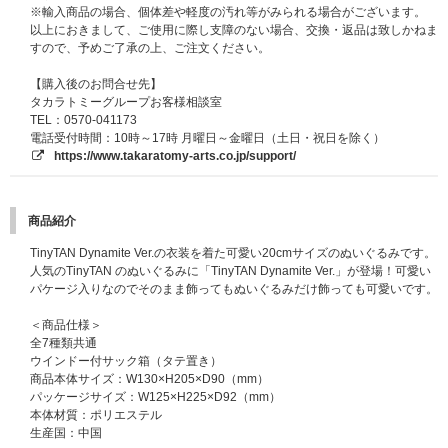
※輸入商品の場合、個体差や軽度の汚れ等がみられる場合がございます。
以上におきまして、ご使用に際し支障のない場合、交換・返品は致しかねま
すので、予めご了承の上、ご注文ください。
【購入後のお問合せ先】
タカラトミーグループお客様相談室
TEL：0570-041173
電話受付時間：10時～17時 月曜日～金曜日（土日・祝日を除く）
https://www.takaratomy-arts.co.jp/support/
商品紹介
TinyTAN Dynamite Ver.の衣装を着た可愛い20cmサイズのぬいぐるみです。
人気のTinyTAN のぬいぐるみに「TinyTAN Dynamite Ver.」が登場！可愛い
パケージ入りなのでそのまま飾ってもぬいぐるみだけ飾っても可愛いです。
＜商品仕様＞
全7種類共通
ウインドー付サック箱（タテ置き）
商品本体サイズ：W130×H205×D90（mm）
パッケージサイズ：W125×H225×D92（mm）
本体材質：ポリエステル
生産国：中国