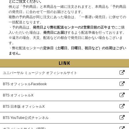
とにご注文ください。
例えば「予約商品」と本商品を一緒に注文されますと、本商品も「予約商品
の発売日」に合わせて一括のお届けとなります。
複数の予約商品が同じ注文にあった場合は、「一番遅い発売日」に併せての
一括配送となります。
・予約商品は、
発売日より弊社配送センターの2営業日前の正午まで
にご購
入いただいた場合は、
発売日にお届け
するよう配送準備を行っております。
※遠方の場合、天災、配送などの都合で発売日に届かない場合もございま
す。
・弊社配送センターの
定休日（土曜日、日曜日、祝日など）の出荷はござい
ません。
LINK
ユニバーサル ミュージック オフィシャルサイト
BTS オフィシャルFacebook
BTS オフィシャルX
BTS 日本版 オフィシャルX
BTS YouTube公式チャンネル