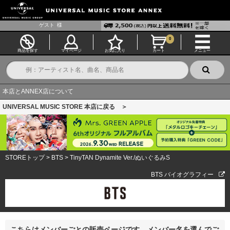
ゲスト
様
0
商品を探す
マイページ
お気に入り
カート
メニュー
本店とANNEX店について
UNIVERSAL MUSIC STORE 本店に戻る ＞
STOREトップ
>
BTS
>
TinyTAN Dynamite Ver./ぬいぐるみS
BTS バイオグラフィー
こちらはメンバーごとの販売ページです。メンバー名を選んでご