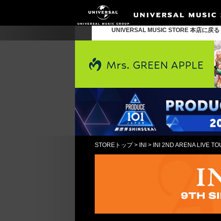
UNIVERSAL MUSIC STORE 本店に戻
STOREトップ
>
INI
>
INI 2ND ARENA LI