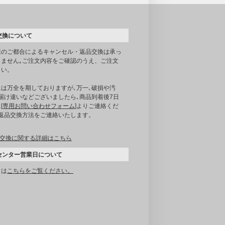
交換について
様のご都合によるキャンセル・返品交換は承っ
りません｡ご注文内容をご確認のうえ、ご注文
さい。
には万全を期しておりますが､万一､破損や汚
届け違いなどございましたら､商品到着後7日
[
専用お問い合わせフォーム
]よりご連絡くだ
｡返品交換方法をご連絡いたします。
交換に関する詳細はこちら
センター営業日について
くは
こちらをご覧ください。