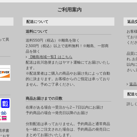
ご利用案内
配送について
返品
送料について
お客
てお
って異
送料550円（税込）※離島を除く
くだ
2,500円（税込）以上で送料無料！※離島、一部商
品を除く
品質
【離島地域一覧】はこちら
れ､お
。
配送は佐川急便またはヤマト運輸にてお届けいたし
以内に
ます。
さい
※配送業者はご購入の商品やお届け先によって自動
的に決まります。お客様からのご指定は承っており
返品
ません。予めご了承ください。
配送
商品お届けまでの日数
詳し
在庫がある場合⇒受注から2～7日以内にお届け
予約商品の場合⇒発売日以降のお届け
分割配送は承っておりません。予約商品と通常商品
を一緒にご注文された場合は、予約商品の発売日に
請求書
まとめてお届けいたします。
にお支