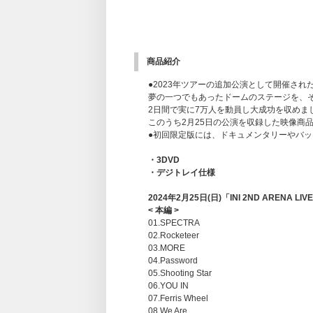
商品紹介
●2023年ツアーの追加公演として開催された
夢の一つでもあったドームのステージを、
2日間で実に7万人を動員し大成功を収めま
このうち2月25日の公演を収録した映像商
●初回限定版には、ドキュメンタリーやバ
・3DVD
・デジトレイ仕様
2024年2月25日(日)「INI 2ND ARENA LIV
< 本編 >
01.SPECTRA
02.Rocketeer
03.MORE
04.Password
05.Shooting Star
06.YOU IN
07.Ferris Wheel
08.We Are