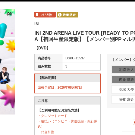
INI
INI 2ND ARENA LIVE TOUR [READY TO 
A【初回生産限定版】【メンバー別PPマル
【DVD】
商品番号
DSKU-13537
【メンバー】
組み枚数
3
池﨑 理人
【配送期間】
後藤 威尊
出荷予定日：2026年08月07日
髙塚 大夢
藤牧 京介
ご注意
【ご利用可能なお支払方法】
・クレジットカード
・後払い（コンビニ・郵便振替・銀行振
込）
・代金引換