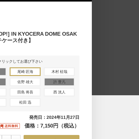
POP!] IN KYOCERA DOME OSAK
チケース付き】
クリックしてお選び下さい
尾崎 匠海
木村 柾哉
佐野 雄大
許 豊凡
田島 将吾
西 洸人
松田 迅
発売日：2024年11月27日
価格：7,150円（税込）