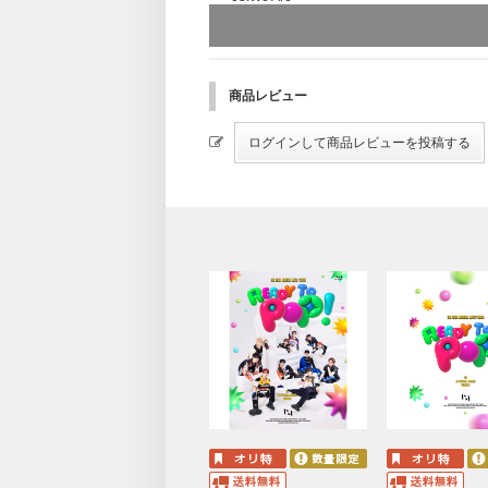
09.Runaway
10.STRIDE
11.Mirror
12.HANA_花
13.10 THINGS
商品レビュー
14.LEGIT
15.TAG
16.Busterz
17.MEDLEY(DROP/BOMBARDA/Dramatic/C
18.Dirty Shoes Swag
19.Do What You Like
20.Let's Escape
21.INItialize
22.New Day
23.FANFARE
24.AMAZE ME
25.HERO
26.Let Me Fly～その未来へ～ (INI Ver.)
27.TELEVISION
＜特典映像＞ ※初回限定版にのみ収録
・DOCUMENTARY
・MEMBER CAM
・BACKSTAGE CAM
2023 INI 2ND ARENA LIVE TOUR [RE