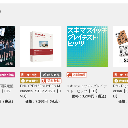
！
【初回限定盤
ENHYPEN / ENHYPEN M
スキマスイッチ / グレイテ
RM / Righ
】【+DV
emories : STEP 2 DVD【D
スト・ヒッツ【CD】
erson
VD】
価格：3,204円（税込）
D】
0円（税込）
価格：7,260円（税込）
価格：