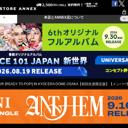
る ＞
本店とANNEX店について
VE TOUR [READY TO POP!] IN KYOCERA DOME OSAKA【初回生産限定版】【