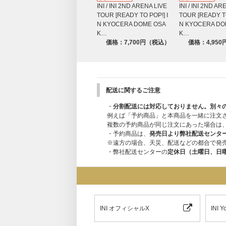
INI / INI 2ND ARENA LIVE
INI / INI 2ND AR
・Moment
TOUR [READY TO POP!] I
TOUR [READY TO
・My Story
N KYOCERA DOME OSA
N KYOCERA DO
・MEDLEY(BOMBARDA/CALL 119/Dramati
K…
K…
価格：7,700円（税込）
価格：4,95
配送に関するご注意
・
分割配送には対応しておりません。別々
例えば「予約商品」と本商品を一緒に注文
複数の予約商品が同じ注文にあった場合は
・予約商品は、
発売日より弊社配送センタ
※遠方の場合、天災、配送などの都合で発
・弊社配送センターの
定休日（土曜日、日
INI オフィシャルX
INI