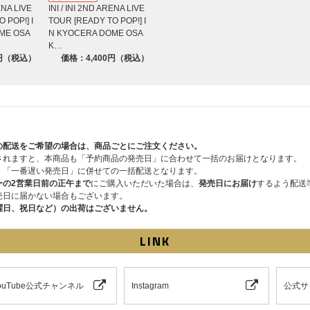
ENA LIVE
INI / INI 2ND ARENA LIVE
 POP!] I
TOUR [READY TO POP!] I
ME OSA
N KYOCERA DOME OSA
c/BAD BOYZ)
K…
0円（税込）
価格：4,400円（税込）
の配送をご希望の場合は、商品ごとにご注文ください。
されますと、本商品も「予約商品の発売日」に合わせて一括のお届けとなります。
、「一番遅い発売日」に併せての一括配送となります。
ーの2営業日前の正午まで
にご購入いただいた場合は、
発売日にお届け
するよう配送
売日に届かない場合もございます。
曜日、祝日など）の出荷はございません。
LINK
 YouTube公式チャンネル
Instagram
公式サ