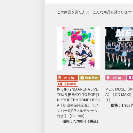
この商品を見た人は、こんな商品も見ています
INI / INI 2ND ARENA LIVE
ME:I / MUSE
TOUR [READY TO POP!] I
A】【CD MAXI
N KYOCERA DOME OSAK
D】
A【初回生産限定版】【メ
価格：1,90
ンバー別PPマルチケース
付き】【Blu-ray】
価格：7,700円（税込）