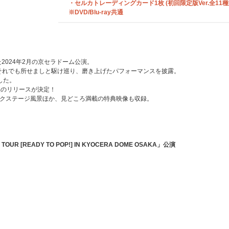
・セルカトレーディングカード1枚 (初回限定版Ver.全11
※DVD/Blu-ray共通
2024年2月の京セラドーム公演。
それでも所せましと駆け巡り、磨き上げたパフォーマンスを披露。
した。
品のリリースが決定！
ックステージ風景ほか、見どころ満載の特典映像も収録。
E TOUR [READY TO POP!] IN KYOCERA DOME OSAKA」公演