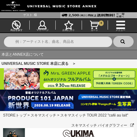
ゲスト
様
0
商品を探す
マイページ
お気に入り
カート
メニュー
本店とANNEX店について
UNIVERSAL MUSIC STORE 本店に戻る ＞
STOREトップ
>
スキマスイッチ
>
スキマスイッチ TOUR 2022 "café au lait"
スキマスイッチ バイオグラフィー