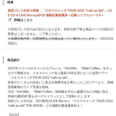
特典
初回プレス分封入特典：「スキマスイッチ TOUR 2022 “cafe au lait”」LIV
E CD & LIVE Blu-ray/DVD 連動応募抽選券＜応募シリアルコードA＞
詳細はこちら
※初回プレス分のみの封入となります。初回分終了後も商品ページの表記の
変更はございません。ご了承ください。
※抽選特典内容、応募期間など詳細は追ってご案内いたします。
（2023/1/2
3追記）
商品紹介
2021年リリースのオリジナルアルバム『Hot Milk』『Bitter Coffee』を引っ
さげて開催され、スキマスイッチ史上最多の56公演となった全国ツアー
「スキマスイッチTOUR 2022 “café au lait”」。
各地でたくさんの出会いに恵まれ無事完走を果たしたこのツアーより、高崎
芸術劇場のライブ音源を収録。
当日『Hot Milk』『Bitter Coffee』収録曲を中心に披露された19曲に加え、
恒例の爆笑MC選もボーナストラックとして収録いたします。
初回プレス分のみ、3/22発売のLIVE Blu-raｙ『スキマスイッチ TOUR 2022
“cafe au lait” THE MOVIE』との連動応募抽選券封入！
【2CD】