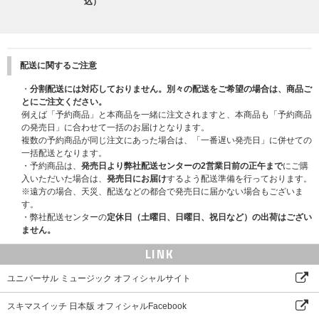
スキマのはなし⑥（MC集）
込）
09.
「サーガー トースー」(2022.4.3 at 鳥栖市民文化会館)
ボーナストラック
配送に関するご注意
10.
「どーん」(2022.4.16 at なら100年会館)
・
分割配送には対応しておりません。別々の配送をご希望の場合は、商品ご
ボーナストラック
とにご注文ください。
例えば「予約商品」と本商品を一緒に注文されますと、本商品も「予約商品
11.
「指の話」(2022.4.17 at 滋賀県立芸術劇場 びわ湖ホール)
の発売日」に合わせて一括のお届けとなります。
ボーナストラック
複数の予約商品が同じ注文にあった場合は、「一番遅い発売日」に併せての
一括配送となります。
12.
「お前出ろよ！」(2022.5.20 at ロームシアター京都)
・予約商品は、
発売日より弊社配送センターの2営業日前の正午まで
にご購
ボーナストラック
入いただいた場合は、
発売日にお届け
するよう配送準備を行っております。
※遠方の場合、天災、配送などの都合で発売日に届かない場合もございま
13.
「大橋カメラマン」(2022.6.23 at 砺波市文化会館)
す。
・弊社配送センターの
定休日（土曜日、日曜日、祝日など）の出荷はござい
ボーナストラック
ません。
14.
「バーチャルタクヤ」(2022.11.23 at 新潟テルサ)
LINK
ボーナストラック
ユニバーサル ミュージック オフィシャルサイト
スキマスイッチ 日本版 オフィシャルFacebook