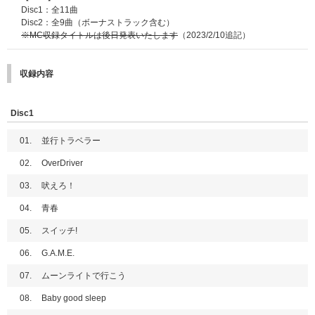
Disc1：全11曲
Disc2：全9曲（ボーナストラック含む）
※MC収録タイトルは後日発表いたします
（2023/2/10追記）
収録内容
Disc1
01.
並行トラベラー
02.
OverDriver
03.
吠えろ！
04.
青春
05.
スイッチ!
06.
G.A.M.E.
07.
ムーンライトで行こう
08.
Baby good sleep