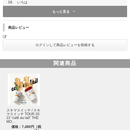
09.
いろは
もっと見る
10.
Ordinary
11.
SINK
商品レビュー
Disc2
01.
フォークで恋して
02.
I-T-A-Z-U-R-A
関連商品
03.
スモーキンレイニーブルー
04.
リチェルカ
05.
Ah Yeah!!
06.
全力少年
07.
されど愛しき人生
スキマスイッチ / スキ
08.
風がめくるページ
マスイッチ TOUR 20
22 “café au lait” THE
ボーナストラック
MO…
価格：7,480円（税