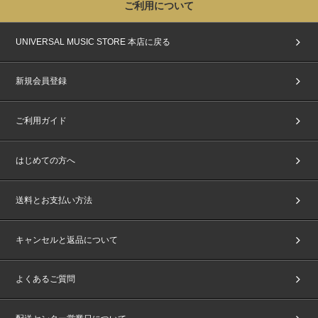
ご利用について
イベント当日は、当選者受付にてご本人確認を行います。
1.『電子チケット』
2.『主催者が指定する顔写真付きの指定身分証明書』(写真・コピー・期限切れ
UNIVERSAL MUSIC STORE 本店に戻る
不可)
をご持参の上、『電子チケット』に記載された「集合時間」にお集まりくださ
い。
新規会員登録
※上記2点をお持ちでない方は、いかなる理由があってもご参加いただけませ
ん。あらかじめご了承ください。
ご利用ガイド
■電子チケットについて
『電子チケット』は売買・譲渡の防止のため、
＜各イベント前日20:00頃＞
にtic
ket boardより発券メールにてご案内いたします。
はじめての方へ
※『電子チケット』には「集合時間」および「整理番号」が記載されていま
す。
※ticket boardのマイページからも、集合時間・整理番号をご確認いただけま
す。
送料とお支払い方法
※ご参加にあたり、『電子チケット』1枚につき、1台のスマートフォン(タブレ
ット含む)が必要になります。
※スマートフォン・タブレット(一部機種を除く)をお持ちでない方はイベントへ
キャンセルと返品について
ご参加いただけません。あらかじめ、ご了承ください。
※『電子チケット』が配信されましたらすぐにダウンロードいただき、お手元
に『電子チケット』のご準備をお願いいたします。
よくあるご質問
【電子チケットの発券方法】
https://ticket.tickebo.jp/top/ja/guide/qrtickets.ht
ml