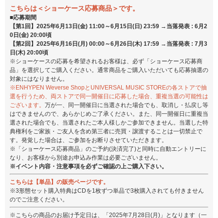
こちらは＜ショーケース応募商品＞です。
■応募期間
【第1回】2025年6月13日(金) 11:00～6月15日(日) 23:59 →当落発表 : 6月2
0日(金) 20:00頃
【第2回】2025年6月16日(月) 00:00～6月26日(木) 17:59 →当落発表 : 7月3
日(木) 20:00頃
※ショーケースの応募を希望されるお客様は、必ず「ショーケース応募商
品」を選択してご購入ください。通常商品をご購入いただいても応募抽選の
対象にはなりません。
※ENHYPEN Weverse ShopとUNIVERSAL MUSIC STOREの各ストアで抽
選を行うため、両ストアで同一開催日に応募した場合、重複当選の可能性は
ございます。
万が一、同一開催日に当選された場合でも、取消し・払戻し等
はできませんので、あらかじめご了承ください。また、同一開催日に重複当
選された場合でも、当選されたご本人様しかご参加できません。当選した特
典権利をご家族・ご友人を含め第三者に売買・譲渡することは一切禁止で
す。発覚した場合は、ご参加をお断りさせていただきます。
※「ショーケース応募商品」のご予約(決済完了)と同時に自動エントリーに
なり、お客様から別途お申込み作業は必要ございません。
※イベント内容・注意事項を必ずご確認の上ご購入下さい。
こちらは【単品】の販売ページです。
※3形態セット購入特典はCDを1枚ずつ単品で3枚購入されても付きません
のでご注意ください。
※こちらの商品のお届け予定日は、「2025年7月28日(月)」となります（一