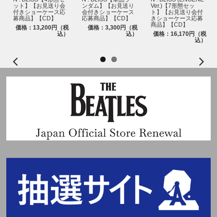
それ以外の言語でのご入力はイベント応募対象外になります。ご注意くださ
ット】【お見送り会
ンダム】【お見送り
Ver.)【7形態セッ
い。
付きショーケース応
会付きショーケース
ト】【お見送り会付
募商品】【CD】
応募商品】【CD】
きショーケース応募
また、お名前が日本語(漢字・ひらがな・カタカナ)にも関わらず、英ローマ字に
商品】【CD】
価格：13,200円（税
価格：3,300円（税
てご入力された場合は、落選対象になる可能性がございます。
込）
込）
価格：16,170円（税
※ご購入の際、イベントに参加を希望されるご本人様のお名前で必ずご入力く
込）
ださい。なお、注文完了後、お名前の変更はできませんので、あらかじめご了
承ください。
※UNIVERSAL MUSIC STOREでご購入の方は注文時にご登録いただいている
「会員情報」がご本人様情報となります。既に会員登録をされている方は、ご
注文の前に会員情報の登録内容をご確認の上、ご購入ください。
本イベントは「ticket board」の『電子チケット』を採用しています。
ご参加にあたり、『電子チケット』1枚につき、1台のスマートフォン(タブレッ
ト含む)が必要となります。
ご予約・ご購入と同時に自動エントリーとなるため、ticket boardへの会員登録
(無料)は不要ですが、ticket board＜@tickebo.jp＞からのメールが受信できるよ
うに、ご利用端末の受信設定をしておいてください。
【ticket boardウェブサイト】
https://ticket.tickebo.jp/
ticket boardのマイページにログインする際は、ご購入時にストアで登録された
「メールアドレス」および「電話番号」の入力が必要です。
※ticket boardのマイページへは電子チケットが発券される前日よりログイン可
能となります。ログイン可能となりましたら、ticket boardよりメールにてご案
内いたします。
※必ずお一人様につき、1つのメールアドレスをご使用ください。複数の方が同