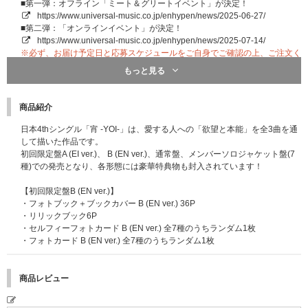
■第一弾：オフライン「ミート＆グリートイベント」が決定！
https://www.universal-music.co.jp/enhypen/news/2025-06-27/
■第二弾：「オンラインイベント」が決定！
https://www.universal-music.co.jp/enhypen/news/2025-07-14/
※必ず、お届け予定日と応募スケジュールをご自身でご確認の上、ご注文く
ださい｡
もっと見る
【ENHYPEN 日本4thシングル「宵 -YOI-」発売記念ショーケース概要】
商品紹介
■開催日程：2025年7月31日(木)
■会場：都内某所
日本4thシングル「宵 -YOI-」は、愛する人への「欲望と本能」を全3曲を通
■イベント内容：ミニライブ＆トーク
して描いた作品です。
※開催時間、イベント会場等はご当選者の方にのみ『電子チケット』発券メー
初回限定盤A (EI ver.)、 B (EN ver.)、通常盤、メンバーソロジャケット盤(7
ルご案内時にお伝えいたします。
種)での発売となり、各形態には豪華特典物も封入されています！
※ショーケースは整理番号順にて「スタンディング」で開催予定です。御座席
はありません。
【初回限定盤B (EN ver.)】
※開催時間は夕方頃を予定しております
・フォトブック＋ブックカバー B (EN ver.) 36P
※イベントはスタートから終了、退場まで1時間程度を予定しております。
・リリックブック6P
・セルフィーフォトカード B (EN ver.) 全7種のうちランダム1枚
■応募期間
・フォトカード B (EN ver.) 全7種のうちランダム1枚
【第1回】2025年6月13日(金) 11:00～6月15日(日) 23:59 →当落発表 : 6月20日
(金) 20:00頃
【第2回】2025年6月16日(月) 00:00～6月26日(木) 17:59 →当落発表 : 7月3日
商品レビュー
(木) 20:00頃
※上記ショーケース応募期間内に応募対象商品をご予約、ご購入ください｡