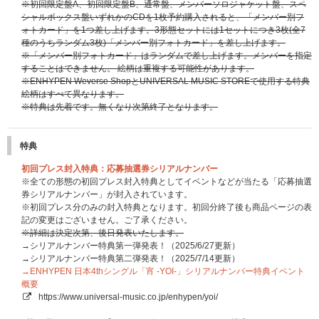
※初回限定盤A、初回限定盤B、通常盤、メンバーソロジャケット盤、スペ
シャルボックス盤いずれかのCDを1枚予約購入されると、「メンバー別フ
ォトカード」を1つ差し上げます。3形態セットには1セットにつき3枚(全7
種のうちランダム3枚)「メンバー別フォトカード」を差し上げます。
※「メンバー別フォトカード」はランダムで差し上げます。メンバーを指定
することはできません。 絵柄は重複する可能性があります。
※ENHYPEN Weverse ShopとUNIVERSAL MUSIC STOREで使用する特典
絵柄はすべて異なります。
※特典は先着です。無くなり次第終了となります。
特典
初回プレス封入特典：応募抽選券シリアルナンバー
※全ての形態の初回プレス封入特典としてイベントなどが当たる「応募抽選
券シリアルナンバー」が封入されています。
※初回プレス分のみの封入特典となります。初回分終了後も商品ページの表
記の変更はございません。ご了承ください。
※詳細は決定次第、後日発表いたします。
→シリアルナンバー特典第一弾発表！（2025/6/27更新）
→シリアルナンバー特典第二弾発表！（2025/7/14更新）
→ENHYPEN 日本4thシングル「宵 -YOI-」シリアルナンバー特典イベント
概要
https://www.universal-music.co.jp/enhypen/yoi/