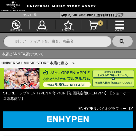
ゲスト
様
0
商品を探す
マイページ
お気に入り
カート
メニュー
本店とANNEX店について
UNIVERSAL MUSIC STORE 本店に戻る ＞
STOREトップ
>
ENHYPEN
>
宵 -YOI-【初回限定盤B (EN ver.)】【ショーケー
ス応募商品】
ENHYPEN バイオグラフィー