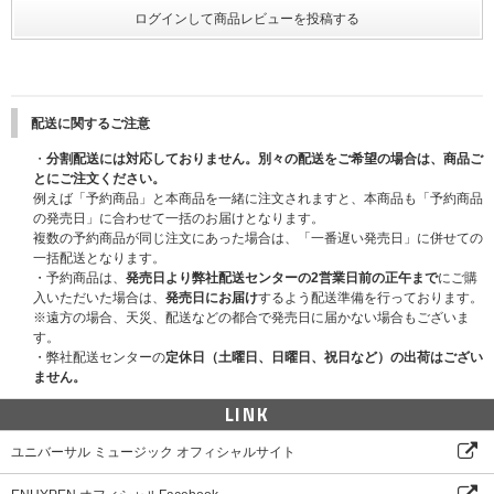
※応募期間以外は応募対象商品をご予約、ご購入いただけません｡あらかじめご
了承ください。
※各回の締切間近などの時間帯によっては､応募画面に繋がりにくい場合がござ
います｡余裕を持ってご応募ください｡
※ENHYPEN Weverse ShopとUNIVERSAL MUSIC STOREの各ストアで抽選
を行うため、両ストアで同一開催日に応募した場合、重複当選の可能性はござ
います。
万が一、同一開催日に当選された場合でも、取消し・払戻し等はでき
配送に関するご注意
ませんので、あらかじめご了承ください。また、同一開催日に重複当選された
・
分割配送には対応しておりません。別々の配送をご希望の場合は、商品ご
場合でも、当選されたご本人様しかご参加できません。当選した特典権利をご
とにご注文ください。
家族・ご友人を含め第三者に売買・譲渡することは一切禁止です。発覚した場
例えば「予約商品」と本商品を一緒に注文されますと、本商品も「予約商品
合は、ご参加をお断りさせていただきます。
の発売日」に合わせて一括のお届けとなります。
複数の予約商品が同じ注文にあった場合は、「一番遅い発売日」に併せての
■応募方法
一括配送となります。
「ショーケース応募商品」のいずれか1枚または1セットご予約(決済完了)と同
・予約商品は、
発売日より弊社配送センターの2営業日前の正午まで
にご購
時に自動エントリーになり、お客様から別途お申込み作業は必要ございませ
入いただいた場合は、
発売日にお届け
するよう配送準備を行っております。
ん。
※遠方の場合、天災、配送などの都合で発売日に届かない場合もございま
※ショーケースの応募を希望されるお客様は、必ず「ショーケース応募商品」
す。
を選択してご購入ください。
・弊社配送センターの
定休日（土曜日、日曜日、祝日など）の出荷はござい
通常商品をご購入いただいても応募抽選の対象にはなりません。
ません。
※CD1枚の購入で1回の応募となり、購入回数、応募回数の制限はございませ
ん。おひとり様何回でもご購入、ご応募いただけます。
LINK
※セット商品をご購入の場合は枚数分に応じた応募回数となります。(例：3形
態セット購入で3回分の応募権利となります。)
ユニバーサル ミュージック オフィシャルサイト
※お支払方法は、クレジットカード、携帯キャリア決済（auかんたん決済、ソ
フトバンクまとめて支払い・ワイモバイルまとめて支払い、d払い）のみとなり