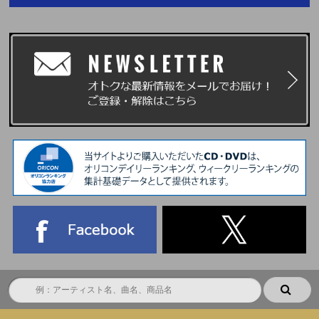
じメールアドレスを使用されるとticket boardからのメールが届かなくなりま
す。また、マイページへのログインもできなくなりますので、ご注意くださ
い。
※同様に必ずお一人様につき、1つのスマートフォン・タブレット(一部機種を
除く)をご使用ください。
※当選確率は、応募対象商品のご予約・ご購入順とは関係ございません。
※いかなる場合も、当落についてはお問い合わせいただいてもお答えいたしか
ねます。あらかじめご了承ください。
<重要>
※UNIVERSAL MUSIC STORE購入者の方のご本人確認は､｢会員登録情報｣に
て､行われます｡
※当選されたご本人のみイベントにご参加いただけます。保護者の名義で登録
し当選されても、お子様や別名義の方が参加することはできません。
■当落発表
※当選発表は当選者様にのみご連絡させていただきます。落選の場合はご案内
いたしませんので、あらかじめご了承ください。
※UNIVERSAL MUSIC STORE
マイページ
内にあります「お知らせ」にて
ご連絡いたします。
マイページ通知については
こちら
※当選案内は、イベント終了時まで大切に保管してください。
※当落案内の配信は目安時間になり、前後する可能性がございます。
■イベント当日に必要なもの