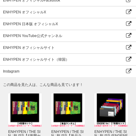
ENHYPEN オフィシャルFacebook
ます。
※各回の締切間近などの時間帯によっては､応募画面に繋がりにくい場合がござ
ENHYPEN オフィシャルX
います｡余裕を持ってご応募ください｡
※「ショーケース応募商品」も各ストア特典の対象になります。
ENHYPEN 日本版 オフィシャルX
■イベント応募対象商品
宵 -YOI-【3形態セット】【ショーケース応募商品】
ENHYPEN YouTube公式チャンネル
宵 -YOI-【初回限定盤A（EI ver.）】【ショーケース応募商品】
宵 -YOI-【初回限定盤B（EN ver.）】【ショーケース応募商品】
ENHYPEN オフィシャルサイト
宵 -YOI-【通常盤・初回プレス】【ショーケース応募商品】
宵 -YOI-【メンバーソロジャケット盤 7形態セット】【ショーケース応募商
ENHYPEN オフィシャルサイト（韓国）
品】
宵 -YOI-【メンバーソロジャケット盤】【ショーケース応募商品】
Instagram
宵 -YOI-【スペシャルボックス盤】【ショーケース応募商品】
■本人確認について
この商品を見た人は、こんな商品も見ています！
イベント当日は、当選者受付にてご本人確認を行います。
必ず『主催者が指定する顔写真付きの指定身分証明書』をご用意ください。
ご本人様確認およびイベントの注意事項については以下のページより必ずご確
認ください｡
https://www.universal-music.co.jp/enhypen/gohonninkakunin/
※ご注文・ご登録の際に入力するお名前は＜必ず日本語(漢字・ひらがな・カタ
カナ)＞にてご入力ください。
ENHYPEN / THE SI
ENHYPEN / THE SI
ENHYPEN / THE SI
ただし、お名前が、英ローマ字の場合は、英ローマ字にてご入力ください。
N : BLISS【4形態セ
N : BLISS【単品ラ
N : BLISS (ENGENE