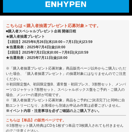
こちらは＜購入者抽選プレゼント応募対象＞です。
■購入者スペシャルプレゼント企画 開催日程
★購入者抽選プレゼント
【1回目】2025年6月26日(木)18:00～7月1日(火)23:59
★当選発表：2025年7月4日(金)18:00
【2回目】2025年7月2日(水)0:00～7月8日(火)10:59
★当選発表：2025年7月11日(金)18:00
※「購入者抽選プレゼント応募対象」商品販売ページ以外からご購入いただ
いた場合、「購入者抽選プレゼント」の抽選対象にはなりませんのでご注意
ください。
※初回限定盤A、初回限定盤B、通常盤・初回プレス、3形態セット、メンバ
ーソロジャケット7形態セット、スペシャルボックス盤をご予約・ご購入の
場合、メンバーの選択が可能です。
※「購入者抽選プレゼント応募対象」商品をご予約(ご決済完了)と同時に自
動エントリーになり、お客様から別途お申込み作業は必要ございません。
※イベント内容・注意事項を必ずご確認の上ご購入下さい。
こちらは【単品】の販売ページです。
※3形態セット購入特典はCDを1枚ずつ単品で3枚購入されても付きません
のでご注意ください。