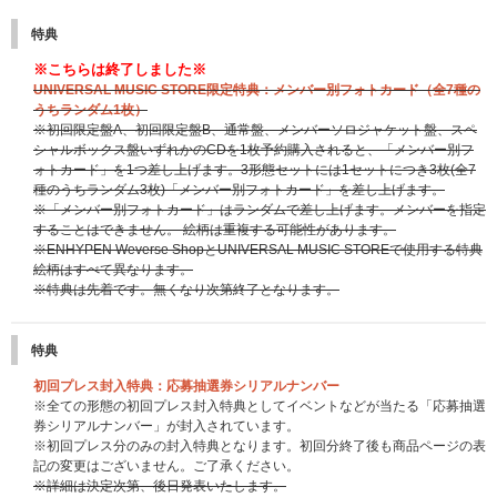
特典
※こちらは終了しました※
UNIVERSAL MUSIC STORE限定特典：メンバー別フォトカード（全7種の
うちランダム1枚）
※初回限定盤A、初回限定盤B、通常盤、メンバーソロジャケット盤、スペ
シャルボックス盤いずれかのCDを1枚予約購入されると、「メンバー別フ
ォトカード」を1つ差し上げます。3形態セットには1セットにつき3枚(全7
種のうちランダム3枚)「メンバー別フォトカード」を差し上げます。
※「メンバー別フォトカード」はランダムで差し上げます。メンバーを指定
することはできません。 絵柄は重複する可能性があります。
※ENHYPEN Weverse ShopとUNIVERSAL MUSIC STOREで使用する特典
絵柄はすべて異なります。
※特典は先着です。無くなり次第終了となります。
特典
初回プレス封入特典：応募抽選券シリアルナンバー
※全ての形態の初回プレス封入特典としてイベントなどが当たる「応募抽選
券シリアルナンバー」が封入されています。
※初回プレス分のみの封入特典となります。初回分終了後も商品ページの表
記の変更はございません。ご了承ください。
※詳細は決定次第、後日発表いたします。