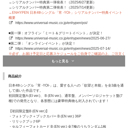
→シリアルナンバー特典第一弾発表！（2025/6/27更新）
→シリアルナンバー特典第二弾発表！（2025/7/14更新）
→ENHYPEN 日本4thシングル「宵 -YOI-」シリアルナンバー特典イベント
概要
https://www.universal-music.co.jp/enhypen/yoi/
■第一弾：オフライン「ミート＆グリートイベント」が決定！
https://www.universal-music.co.jp/enhypen/news/2025-06-27/
■第二弾：「オンラインイベント」が決定！
https://www.universal-music.co.jp/enhypen/news/2025-07-14/
※必ず、お届け予定日と応募スケジュールをご自身でご確認の上、ご注文く
ださい｡
もっと見る
【ENHYPEN 日本4thシングル「宵 -YOI-」購入者スペシャルプレゼント企画概
商品紹介
要】
対象商品を期間内にご予約・ご購入いただいたお客様を対象に特別な特典をプ
日本4thシングル「宵 -YOI-」は、愛する人への「欲望と本能」を全3曲を通
レゼントいたします！
して描いた作品です。
初回限定盤A (EI ver.)、 B (EN ver.)、通常盤、メンバーソロジャケット盤(7
■購入者スペシャルプレゼント
種)での発売となり、各形態には豪華特典物も封入されています！
★購入者抽選プレゼント：メンバー別・直筆サイン入りセルフィーフォトカー
ド
【初回限定盤B (EN ver.)】
・フォトブック＋ブックカバー B (EN ver.) 36P
・リリックブック6P
・セルフィーフォトカード B (EN ver.) 全7種のうちランダム1枚