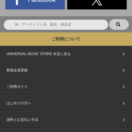
トリーになり、お客様から別途お申込み作業は必要ございません。
※ENHYPEN Weverse ShopならびにUNIVERSAL MUSIC STOREでは「宵 -Y
OI-」3形態セット(初回限定盤A + 初回限定盤B + 通常盤)はお一人様1会計につ
き、5セットまでご購入可能です。
※おひとり様何度でもご購入いただけます。
※1セットご購入で特典を1セット、先着でプレゼントいたします。
※「購入者先着プレゼント」対象商品ページでご予約・ご購入された場合、各
ストアCD別 3形態セット特典の「メンバー別フォトカード3枚＋ユニット別セ
ご利用について
ルフィーフォトカード3枚セット」は付きませんのでご注意ください。
※特典の数に限りがございます。対象期間中であっても、予定数量に達し次
第、予告なく販売が早期に終了する場合がありますので、あらかじめご了承く
UNIVERSAL MUSIC STORE 本店に戻る
ださい。
【注意事項】
新規会員登録
※決済方法は「クレジットカード決済」および「携帯キャリア決済」のみご利
用可能です。
※当選されたメンバー別・直筆サイン入りセルフィーフォトカードは商品とは
ご利用ガイド
別途、9月上旬以降順次発送を予定しております。「セルフィー・ミニフォトカ
ード7枚セット+フォトカード入れアクリルキーリング」も商品とは別途、9月
上旬以降順次発送を予定しております。発送の日程は変更になる場合がござい
はじめての方へ
ます。あらかじめご了承ください。
※特典「メンバー別・直筆サイン入りセルフィーフォトカード」「セルフィ
ー・ミニフォトカード7枚セット+フォトカード入れアクリルキーリング」はご
送料とお支払い方法
注文時の会員情報のご住所にお届けいたします。商品のお届け先に指定された
ご住所とは異なりますのでご注意ください。