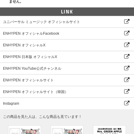
ません。
セット+フォトカード入れアクリルキーリング」をプレゼントいたします。特典
のお渡し方法が異なりますのでご注意ください。
LINK
※特典は商品とは別途送付いたします。
※ENHYPEN Weverse ShopとUNIVERSAL MUSIC STOREの特典は共通で
ユニバーサル ミュージック オフィシャルサイト
す。
ENHYPEN オフィシャルFacebook
■購入者スペシャルプレゼント企画 開催日程
★購入者抽選プレゼント
ENHYPEN オフィシャルX
【1回目】2025年6月26日(木)18:00～7月1日(火)23:59 ★当選発表：2025年7
月4日(金)18:00
ENHYPEN 日本版 オフィシャルX
【2回目】2025年7月2日(水)0:00～7月8日(火)10:59 ★当選発表：2025年7月
11日(金)18:00
★購入者先着プレゼント
ENHYPEN YouTube公式チャンネル
2025年7月8日(火)11:00～7月14日(月)17:59
※ご希望の特典内容をご確認の上、該当する期間内にご購入ください。購入者
ENHYPEN オフィシャルサイト
抽選プレゼントの期間中に購入しても購入者先着プレゼントの特典をお渡しす
ることはできません。また、購入者先着プレゼントの期間中に購入しても購入
ENHYPEN オフィシャルサイト（韓国）
者抽選プレゼントの特典が当選することはありません。
※購入者抽選プレゼントの当選発表は、上記の時間を目途に当選者へのみUNIV
Instagram
ERSAL MUSIC STORE
マイページ
内にあります「お知らせ」にてご連絡い
たします。
この商品を見た人は、こんな商品も見ています！
※購入者抽選プレゼントの当選発表は当選者様にのみご連絡させていただきま
す。落選の場合はご案内いたしませんのであらかじめご了承ください。
《購入者抽選プレゼント詳細》