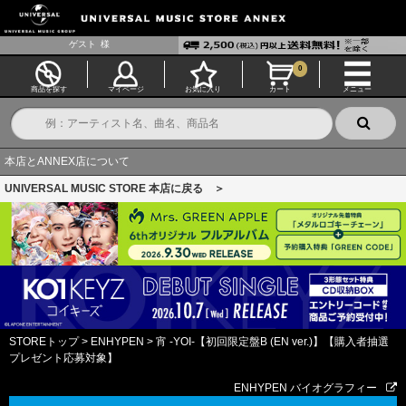
ゲスト
様
0
商品を探す
マイページ
お気に入り
カート
メニュー
本店とANNEX店について
UNIVERSAL MUSIC STORE 本店に戻る ＞
STOREトップ
>
ENHYPEN
>
宵 -YOI-【初回限定盤B (EN ver.)】【購入者抽選
プレゼント応募対象】
ENHYPEN バイオグラフィー