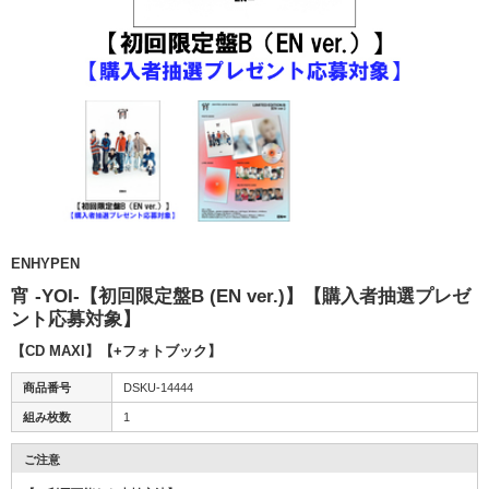
ENHYPEN
宵 -YOI-【初回限定盤B (EN ver.)】【購入者抽選プレゼ
ント応募対象】
【CD MAXI】【+フォトブック】
商品番号
DSKU-14444
組み枚数
1
ご注意