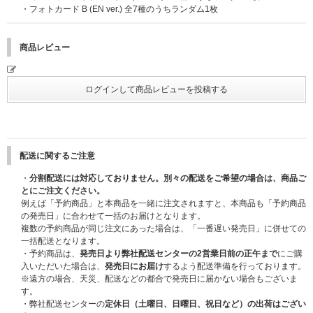
・フォトカード B (EN ver.) 全7種のうちランダム1枚
商品レビュー
★購入者先着プレゼント：セルフィー・ミニフォトカード7枚セット+フォトカ
ード入れアクリルキーリング ※対象商品：3形態セットのみ
配送に関するご注意
・
分割配送には対応しておりません。別々の配送をご希望の場合は、商品ご
とにご注文ください。
例えば「予約商品」と本商品を一緒に注文されますと、本商品も「予約商品
の発売日」に合わせて一括のお届けとなります。
複数の予約商品が同じ注文にあった場合は、「一番遅い発売日」に併せての
一括配送となります。
・予約商品は、
発売日より弊社配送センターの2営業日前の正午まで
にご購
入いただいた場合は、
発売日にお届け
するよう配送準備を行っております。
※購入者抽選プレゼントは対象商品を期間内にご予約・ご購入いただいたお客
※遠方の場合、天災、配送などの都合で発売日に届かない場合もございま
様を対象に、抽選でご当選された方のみ「メンバー別・直筆サイン入りセルフ
す。
ィーフォトカード」を、購入者先着プレゼントは対象商品を期間内にご予約・
・弊社配送センターの
定休日（土曜日、日曜日、祝日など）の出荷はござい
ご購入いただいたお客様を対象に、先着で「セルフィー・ミニフォトカード7枚