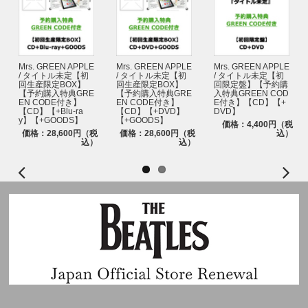
■対象商品
宵 -YOI-【3形態セット】【購入者抽選プレゼント応募対象】
宵 -YOI-【初回限定盤A（EI ver.）】【購入者抽選プレゼント応募対象】
宵 -YOI-【初回限定盤B（EN ver.）】【購入者抽選プレゼント応募対象】
宵 -YOI-【通常盤・初回プレス】【購入者抽選プレゼント応募対象】
Mrs. GREEN APPLE
Mrs. GREEN APPLE
Mrs. GREEN APPLE
宵 -YOI-【メンバーソロジャケット盤 7形態セット】【購入者抽選プレゼン
/ タイトル未定【初
/ タイトル未定【初
/ タイトル未定【初
ト応募対象】
回生産限定BOX】
回生産限定BOX】
回限定盤】【予約購
【予約購入特典GRE
【予約購入特典GRE
入特典GREEN COD
宵 -YOI-【メンバーソロジャケット盤】【購入者抽選プレゼント応募対象】
EN CODE付き】
EN CODE付き】
E付き】【CD】【+
宵 -YOI-【スペシャルボックス盤】【購入者抽選プレゼント応募対象】
【CD】【+Blu-ra
【CD】【+DVD】
DVD】
y】【+GOODS】
【+GOODS】
※「購入者抽選プレゼント応募対象」商品販売ページ以外からご購入いただい
価格：4,400円（税
た場合、「購入者抽選プレゼント」の抽選対象にはなりませんのでご注意くだ
価格：28,600円（税
価格：28,600円（税
込）
込）
込）
さい。
※初回限定盤A、初回限定盤B、通常盤・初回プレス、3形態セット、メンバー
ソロジャケット7形態セット、スペシャルボックス盤をご予約・ご購入の場合、
メンバーの選択が可能です。
※セット商品をご予約・ご購入の場合、応募口数は枚数分になり、メンバーは
選択できますが、選べるのは1種になります。(例：3形態セットを1つ購入する
と応募口数は3口ですが、購入者抽選プレゼントで選べるメンバーは1種。JUN
GWONを選んだ場合、3口ともJUNGWONへ応募)
※メンバーソロジャケット盤(単品)をご予約・ご購入の場合、ご購入いただいた
メンバーソロジャケット盤のメンバーへのご応募となります。(例：メンバーソ
ロジャケット盤 JUNGWON1枚購入で購入者抽選プレゼント(JUNGWON)へ1口
応募)
■応募方法