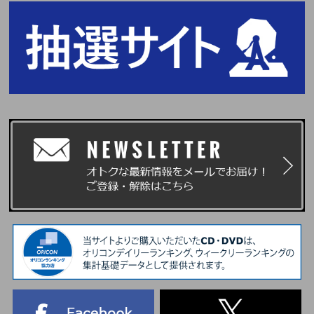
「購入者抽選プレゼント応募対象」商品をご予約(ご決済完了)と同時に自動エン
トリーになり、お客様から別途お申込み作業は必要ございません。
※ENHYPEN Weverse ShopならびにUNIVERSAL MUSIC STOREでは「宵 -Y
OI-」初回限定盤A・B・メンバーソロ盤いずれも、単品をお一人様1会計につ
き、それぞれ5点までご購入可能です。3形態セット(初回限定盤A + 初回限定盤
B + 通常盤)とメンバーソロジャケット盤全7形態セットも、お一人様1会計につ
き、それぞれ5セットまでご購入可能です。スペシャルボックス盤はお一人様1
会計につき、2点までご購入可能です。
※おひとり様何度でもご購入、ご応募いただけます。
※単品1枚の購入で1回の応募となり、セット商品をご購入の場合は枚数分に応
じた応募口数になります。(3形態セット購入で3口)
※「購入者抽選プレゼント」対象商品も各ストア特典の対象となります。
《購入者先着プレゼント詳細》
■対象商品
宵 -YOI-【3形態セット】【購入者先着プレゼント応募対象】
※購入者先着プレゼントの対象商品は「3形態セット」のみとなります。ご了承
ください。
※「購入者先着プレゼント応募対象」商品販売ページ以外からご購入いただい
た場合、「購入者先着プレゼント」の応募対象にはなりませんのでご注意くだ
さい。
■参加方法
「購入者先着プレゼント応募対象」商品をご予約(ご決済完了)と同時に自動エン