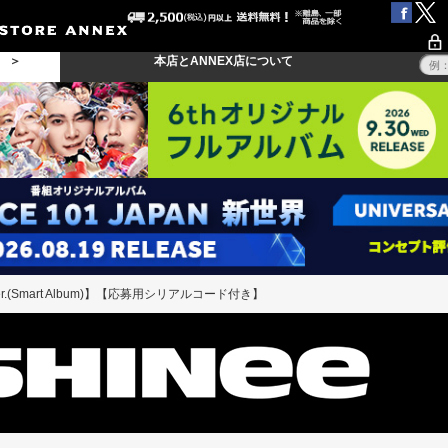
る ＞
本店とANNEX店について
Ver.(Smart Album)】【応募用シリアルコード付き】