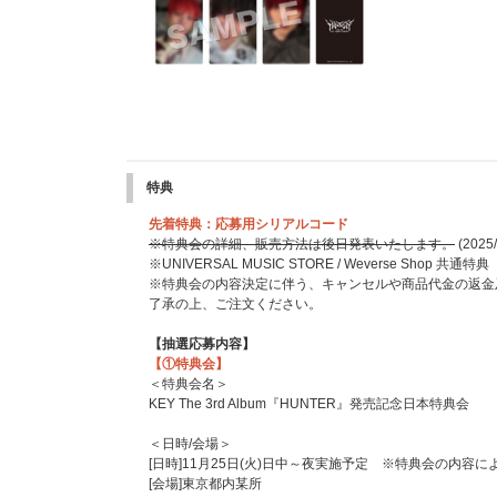
特典
先着特典：応募用シリアルコード
※特典会の詳細、販売方法は後日発表いたします。
(2025
※UNIVERSAL MUSIC STORE / Weverse Shop 共通特典
※特典会の内容決定に伴う、キャンセルや商品代金の返金
了承の上、ご注文ください。
【抽選応募内容】
【①特典会】
＜特典会名＞
KEY The 3rd Album『HUNTER』発売記念日本特典会
＜日時/会場＞
[日時]11月25日(火)日中～夜実施予定 ※特典会の内容
[会場]東京都内某所