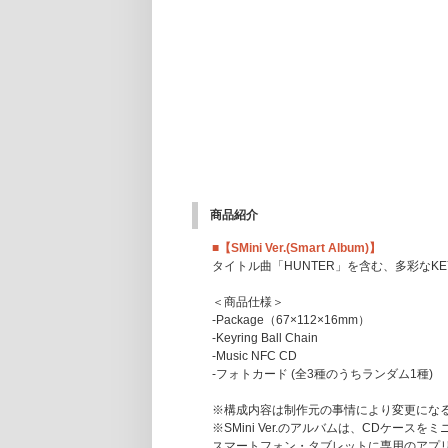
商品紹介
■【SMini Ver.(Smart Album)】
タイトル曲「HUNTER」を含む、多彩なKEYの
＜商品仕様＞
-Package（67×112×16mm）
-Keyring Ball Chain
-Music NFC CD
-フォトカード (全3種のうちランダム1種)
※構成内容は制作元の事情により変更にな
※SMini Ver.のアルバムは、CDケー
スマートフォン・タブレットに専用のアプリ「S