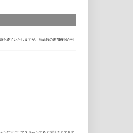
売を終了いたしますが、商品数の追加確保が可
みご案内いたします。
、キャンセルや商品代金の返金及び振り替えは
ますようお願い申し上げます。
ートフォンに近づけてスキャンすると認証されて音楽