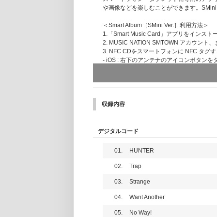
や画像などを楽しむことができます。SMin
＜Smart Album［SMini Ver.］利用方法＞
1.「Smart Music Card」アプリをインスト
2. MUSIC NATION SMTOWN アカウント
3. NFC CDをスマートフォンに NFC タグ
- iOS : 右下のアンテナのアイコンボタンを
- Android : スマホのNFCを基本モードに
4. アルバムをダウンロードいただくと音
収録内容
デジタルコード
01.
HUNTER
02.
Trap
03.
Strange
04.
Want Another
05.
No Way!