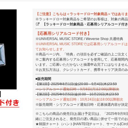
【ご注意】こちらは＜ラッキードロー対象商品＞ではありま
※ラッキードロー対象商品をご希望のお客様は、対象の商品
【ラッキードロー対象商品・応募用シリアルコード付き
【応募用シリアルコード付き】
※UNIVERSAL MUSIC STORE / Weverse Shop 共通特典
※UNIVERSAL MUSIC STOREでは応募用シリアル
てお知らせします。
※商品ページ内、「特典」の項目を必ずご確認の上ご注文く
※ご案内する応募用シリアルコードを使用して、応募期間内
います。ご応募いただかないと抽選申込完了にはなりません
※お支払方法は、クレジットカード、携帯キャリア決済のみ
■販売期間
【第1回】2025年8月1日(金)20:00～9月4日(木)23:59
⇒シリアルコード通知日時：9月8日(月)12:00以降順次
【第2回】2025年9月5日(金)0:00～10月23日(木)23:59
⇒シリアルコード通知日時：10月24日(金)18:00以降順次
※販売期間・シリアルコード通知日時・応募抽選内容が決定いたし
※こちらの商品の発売日(お届け予定日)は、「2025年9月
緒にご注文されると、発売日の遅い商品に併せて一括でのお
★韓国チャート（ハント[HANTEO]チャート、サークル[Ci