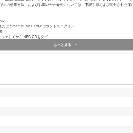
2025年11月30日(日)東京・国立代々木競技場第一体育館
i Ver.の使用方法、およびお問い合わせ先については、下記手順および同封された
※開場・開演時間は変更になる可能性がございます。
＜リハーサル見学会ご招待人数＞
ール
300名
、または Smart Music Cardアカウントでログイン
する
【④チェキ】
タッチしてから NFC CDをタグ
KEY直筆サイン入りチェキ 3名様
設定してから NFC CDをタグ
もっと見る
楽をお楽しみいただけます
【応募方法】
＜応募期間＞
2025年9月8日(月)12:00～10月31日(金)23:59
＜応募方法＞
UNIVERSAL MUSIC STOREまたはWeverse S
ご購入につき、応募用シリアルコードを１点差し上げます
です。ご希望の【特典会】または【お見送り会】【リハー
だき、ご応募ください。
※当日のコンサートチケットをお持ちでない場合も、【お
ただけます。
＜当落発表＞
2025年11月12日(水)予定
＜応募サイト＞