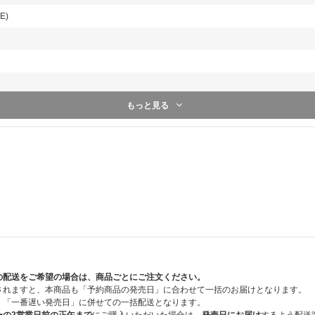
https://tks.re-tapirs.com/receptions/3cd695a9-4d8
VE)
※上記ページは9月8日(月)12:00～オープンします。
【販売期間とシリアルコード通知日時】
【第1回】2025年8月1日(金)20:00～9月4日(木)23:59
⇒シリアルコード通知日時：9月8日(月)12:00以降順次
【第2回】2025年9月5日(金)0:00～10月23日(木)23:59
⇒シリアルコード通知日時：10月24日(金)18:00以降順次
もっと見る
【シリアルコード通知方法】
※「応募用シリアルコード」は、UNIVERSAL MUSIC
します。
※対象商品1点ご購入につき、「応募用シリアルコード」
は「応募用シリアルコード」を5点差し上げます。
※ご注文いただいた対象商品に応じた点数分の「応募用シ
※ご案内する応募用シリアルコードを使用して、応募期間
います。ご応募いただかないと抽選申込完了にはなりませ
※いかなる理由においても、「応募用シリアルコード」の
※退会されると、マイページおよび「シリアルコード」が
マイページ通知についてはこちら
【応募用シリアルコード付き対象商品】
の配送をご希望の場合は、商品ごとにご注文ください。
2025年9月9日(火)発売 KEY 3rd Full Album『HUNTER』
されますと、本商品も「予約商品の発売日」に合わせて一括のお届けとなります。
HUNTER【全5形態セット】【応募用シリアルコード
、「一番遅い発売日」に併せての一括配送となります。
HUNTER【Monument Ver.】【応募用シリアルコー