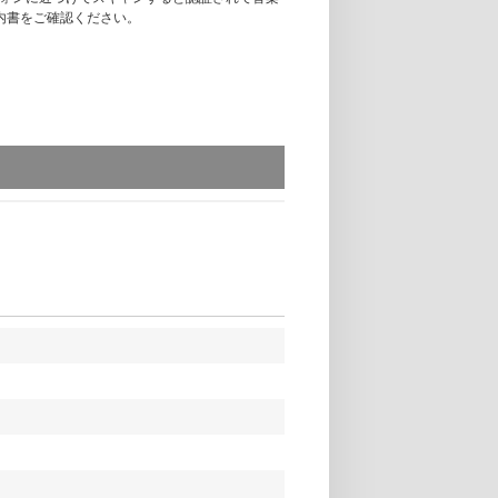
案内書をご確認ください。
hopにてシリアルコード付き対象商品を1枚ご予約、または
。シリアルコード１点につき1回の応募が可能
サル見学会】【チェキ】のいずれかを選択いた
見送り会】【リハーサル見学会】にはご参加い