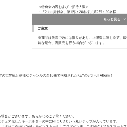
＜特典会内容およびご招待人数＞
・「2shot撮影会」第1部：20名様／第2部：20名様
・「トーク会」200名様
もっと見る
・「握手会」100名様
・「サイン会」100名様
ご注意
・「HUNTERブレスお渡し会」100名様
※商品は先着で数には限りがあり、上限数に達し次第、販
※時間・会場・イベント内容等の詳細は、ご当選者様への
能な場合、再販売を行う場合がございます。
※イベント内容は変更になる場合がございます。
※実施時間決定により、当日ご参加いただけない場合でも
出来ませんので、あらかじめご了承の上、ご応募ください
【②お見送り会（終演後）】
＜日程/会場＞
世界観と多様なジャンルの全10曲で構成されたKEYの3rd Full Album！
「2025 KEYLAND : Uncanny Valley in TOKYO」公演会場
2025年11月29日(土)東京・国立代々木競技場第一体育館
※開場・開演時間は変更になる可能性がございます。
＜お見送り会ご招待人数＞
200名
【③リハーサル見学会（開演前）】
る場合がございます。あらかじめご了承ください。
＜日程/会場＞
スをミニチュア化したキーホルダーの中にNFC CDという丸いチップが入っています。
「2025 KEYLAND : Uncanny Valley in TOKYO」公演会場
mart Music Card」をインストールしてログイン後、このNFC CDをスマ