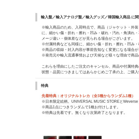
輸入盤／輸入アナログ盤／輸入グッズ／韓国輸入商品 に
※輸入商品のため、入荷時点で、商品（ジャケット・外装
に、細かい傷・折れ・擦れ・凹み・破れ・汚れ・角潰れ・
メージ違い・個体差などが見られる場合がございます。
※付属特典なども同様に、細かい傷・折れ・擦れ・凹み・
※商品の収録・封入内容が事前告知なく変更になる場合が
※発売元や輸入流通事情および天候など様々な理由で商品
これらを理由にしたご注文のキャンセル、商品や付属特典
状態・品質につきましてはあらかじめご了承の上、ご購入
特典
先着特典：オリジナルトレカ（全3種からランダム1種）
※日本限定絵柄。UNIVERSAL MUSIC STOREとWever
※商品1点につきランダムで1種お付けします。
※特典は先着です。無くなり次第終了となります。