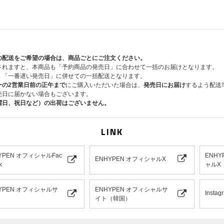
宵 -YOI-【3形態セット】【来日記念ラッキードロー対象
宵 -YOI-【初回限定盤A（EI ver.）】【来日記念ラッキ
宵 -YOI-【初回限定盤B（EN ver.）】【来日記念ラッ
宵 -YOI-【通常盤・初回プレス】【来日記念ラッキード
宵 -YOI-【メンバーソロジャケット盤】【来日記念ラッ
宵 -YOI-【スペシャルボックス盤】【来日記念ラッキー
の配送をご希望の場合は、商品ごとにご注文ください。
※来日記念ラッキードロー対象商品販売ページ以外からご購
されますと、本商品も「予約商品の発売日」に合わせて一括のお届けとなります。
ントの先着特典の対象にはなりませんのでご注意ください。
、「一番遅い発売日」に併せての一括配送となります。
ーの2営業日前の正午まで
にご購入いただいた場合は、
発売日にお届け
するよう配送
■参加方法
売日に届かない場合もございます。
「来日記念ラッキードロー対象商品」をご予約(ご決済完了)
曜日、祝日など）の出荷はございません。
お申込み作業は必要ございません。
※「宵 -YOI-」各形態いずれも、お一人様1会計につき、それぞ
セットも、お一人様1会計につき、それぞれ5点までご購入可
LINK
につき、2点までご購入可能です。
※おひとり様何度でもご購入いただけます。
※CD1枚ご予約・ご購入につき、来日記念ラッキードロー先
YPEN オフィシャルFac
ENHY
枚をランダムでプレゼントいたします。(例：単品2枚購入で2
ENHYPEN オフィシャルX
k
ャルX
ト)
【注意事項】
YPEN オフィシャルサ
ENHYPEN オフィシャルサ
Instag
※決済方法は「クレジットカード決済」および「携帯キャリ
イト（韓国）
※『メンバー別セルフィーフォトカード』はランダムで発送
ん。
※『メンバー別セルフィーフォトカード』のサインと手書き