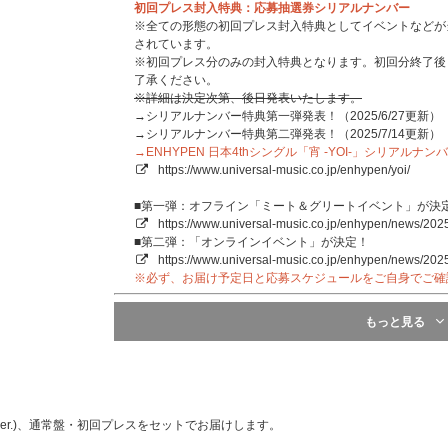
初回プレス封入特典：応募抽選券シリアルナンバー
※全ての形態の初回プレス封入特典としてイベントなどが
されています。
※初回プレス分のみの封入特典となります。初回分終了後
了承ください。
※詳細は決定次第、後日発表いたします。
→シリアルナンバー特典第一弾発表！（2025/6/27更新）
→シリアルナンバー特典第二弾発表！（2025/7/14更新）
→ENHYPEN 日本4thシングル「宵 -YOI-」シリアル
https://www.universal-music.co.jp/enhypen/yoi/
■第一弾：オフライン「ミート＆グリートイベント」が決
https://www.universal-music.co.jp/enhypen/news/202
■第二弾：「オンラインイベント」が決定！
https://www.universal-music.co.jp/enhypen/news/202
※必ず、お届け予定日と応募スケジュールをご自身でご確
もっと見る
【ENHYPEN 日本4th シングル 「宵 -YOI-」来日記念ラ
来日記念ラッキードロー対象商品を期間内にご予約・ご購入
ルフィーフォトカード』をランダムで1枚プレゼントいたしま
■来日記念ラッキードローイベント特典
★UNIVERSAL MUSIC STORE：メンバー別セルフィーフ
(EN ver.)、通常盤・初回プレスをセットでお届けします。