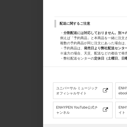
配送に関するご注意
・
分割配送には対応しておりません。別々
例えば「予約商品」と本商品を一緒に注文
複数の予約商品が同じ注文にあった場合は
・予約商品は、
発売日より弊社配送センタ
※遠方の場合、天災、配送などの都合で発
・弊社配送センターの
定休日（土曜日、日
ユニバーサル ミュージック
ENH
オフィシャルサイト
eboo
ENHYPEN YouTube公式チ
ENH
ャンネル
イト