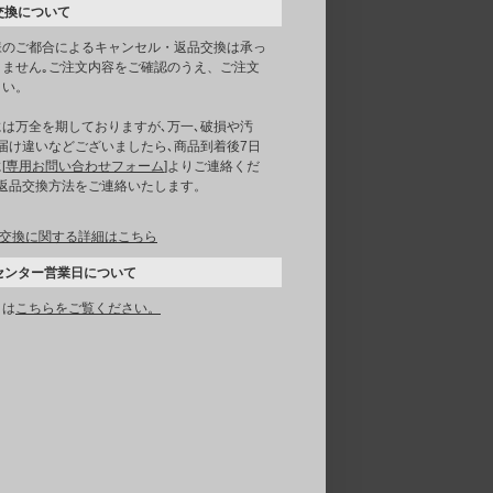
交換について
様のご都合によるキャンセル・返品交換は承っ
りません｡ご注文内容をご確認のうえ、ご注文
さい。
には万全を期しておりますが､万一､破損や汚
届け違いなどございましたら､商品到着後7日
[
専用お問い合わせフォーム
]よりご連絡くだ
｡返品交換方法をご連絡いたします。
交換に関する詳細はこちら
センター営業日について
くは
こちらをご覧ください。