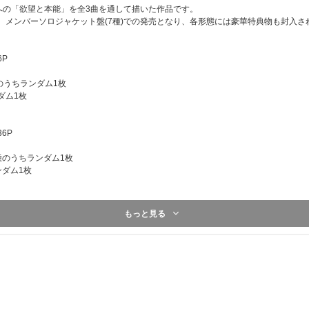
る人への「欲望と本能」を全3曲を通して描いた作品です。
ver.)、通常盤、メンバーソロジャケット盤(7種)での発売となり、各形態には豪華特典物も封入
6P
7種のうちランダム1枚
ンダム1枚
36P
■来日記念ラッキードローイベント開催日程
【1回目】2025年8月8日（金）18：00～8月11日（月・祝）2
全7種のうちランダム1枚
【2回目】2025年8月12日（火）00：00～8月14日（木）23：
ランダム1枚
【3回目】2025年8月15日（金）00：00～8月17日（日）23：
※特典の数に限りがございます。対象期間中であっても、予
もっと見る
ローイベント対象商品の販売が早期に終了する場合がありま
全7種のうちランダム1枚
※商品形態に関わらず、各ストアごとに1～3回目の絵柄は共
ンダム1枚
※ENHYPEN Weverse ShopとUNIVERSAL MUSIC
内容は共通になります。
※来日記念ラッキードロー対象商品ページでご予約・ご購入さ
のでご注意ください。
■来日記念ラッキードロー対象商品