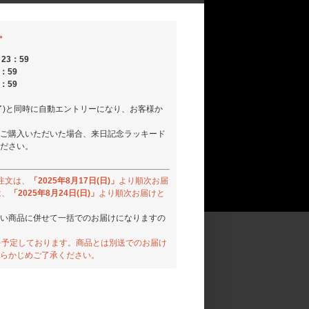
。
23：59
：59
：59
了)と同時に自動エントリーになり、お客様か
ご購入いただいた場合、来日記念ラッキード
ださい。
注文は、
「2025年8月17日(日)」
より順次お届
は、
「2025年8月24日(日)」
より順次お届けと
い商品に併せて一括でのお届けになりますの
を予定しております。商品とは別送でのお届け
らかじめご了承ください。