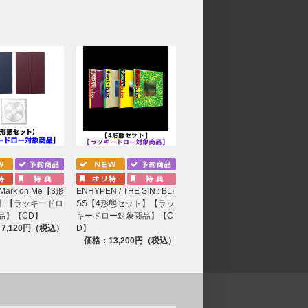
予定しております。商品とは別送でのお届けにな
じめご了承ください。
フォトカード』は
ご注文時の会員情報のご住所に
異なりますのでご注意ください。
お願いいたします。代理購入等で生じたトラブル
了承ください。
ては保管義務を負いかねます。再発送の対応はで
 Mark on Me【3形
ENHYPEN / THE SIN : BLI
】【ラッキードロ
SS【4形態セット】【ラッ
品】【CD】
キードロー対象商品】【C
7,120円（税込）
D】
価格：13,200円（税込）