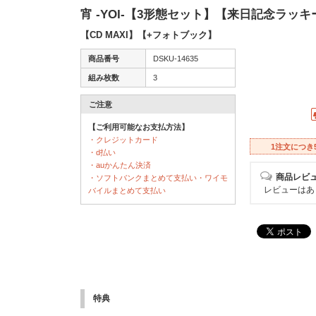
宵 -YOI-【3形態セット】【来日記念ラッ
【CD MAXI】【+フォトブック】
商品番号
DSKU-14635
組み枚数
3
ご注意
【ご利用可能なお支払方法】
・クレジットカード
1注文につき
・d払い
・auかんたん決済
商品レビ
・ソフトバンクまとめて支払い・ワイモ
レビューはあ
バイルまとめて支払い
特典