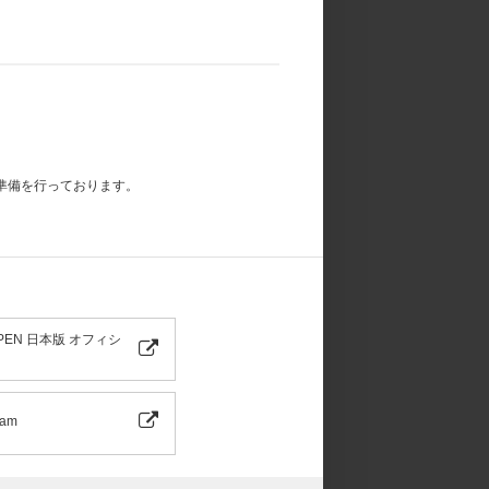
商品】
ードロー対象商品】
キードロー対象商品】
ロー対象商品】
キードロー対象商品】
ドロー対象商品】
入いただいた場合、来日記念ラッキードローイベ
準備を行っております。
と同時に自動エントリーになり、お客様から別途
れ5点までご購入可能です。「宵 -YOI-」3形態
能です。スペシャルボックス盤はお一人様1会計
着特典『メンバー別セルフィーフォトカード』1
PEN 日本版 オフィシ
枚プレゼント、3形態セット購入で3枚プレゼン
ram
ア決済」のみご利用可能です。
いたします。メンバーを指定することはできませ
メッセージはプリントとなります。