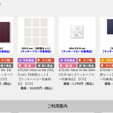
※『メンバー別セルフィーフォトカード』は10月上旬発送を
！
ります。発送の日程は変更になる場合がございます。あらか
※来日記念ラッキードロー先着特典『メンバー別セルフィー
お届けいたします。商品のお届け先に指定されたご住所とは
※ご注文は、施策へのご参加をご希望のお客様自身で行う様
に関して、当社は一切の責任を負いかねますのであらかじご
※商品および特典の発送は日本国内のみ対応可能です。
※お客様のご都合による長期不在・住所不明の返送品につい
きませんので、あらかじめご了承ください。
on Me【単
&TEAM / Mark on Me (SOL
&TEAM / Mark on Me (Mini
&TEAM /
ラッキード
O ver.)【9形態セット】
CD-R ver.)【ラッキードロ
態セット
CD】
【ラッキードロー対象商
ー対象商品】【CD】
ー対象商
0円（税込）
品】【CD】
価格：1,700円（税込）
価格：
価格：16,920円（税込）
ご利用案内