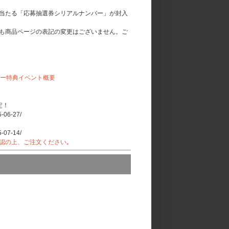
当たる「応募抽選券シリアルナンバー」が封入
も商品ページの表記の変更はございません。ご
ナンバー特典イベント概要
定！
5-06-27/
5-07-14/
認の上、ご注文ください｡
ッキードローイベント概要】
いただいたお客様の中から先着で『メンバー別セ
す。
ォトカード1枚(全7種のうちランダム1種)