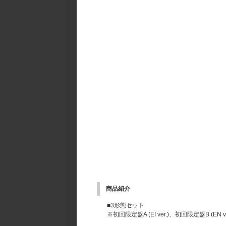
商品紹介
■3形態セット
※初回限定盤A (EI ver.)、初回限定盤B 