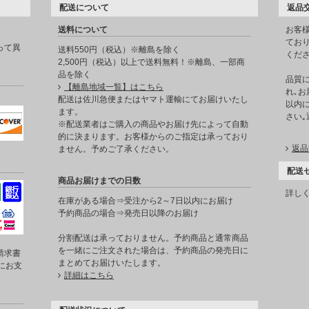
配送について
返品
送料について
お客
てお
って異
送料550円（税込）※離島を除く
くだ
2,500円（税込）以上で送料無料！※離島、一部商
品を除く
品質
【離島地域一覧】はこちら
れ､お
。
配送は佐川急便またはヤマト運輸にてお届けいたし
以内に
ます。
さい
※配送業者はご購入の商品やお届け先によって自動
的に決まります。お客様からのご指定は承っており
返品
ません。予めご了承ください。
配送
商品お届けまでの日数
詳し
在庫がある場合⇒受注から2～7日以内にお届け
予約商品の場合⇒発売日以降のお届け
分割配送は承っておりません。予約商品と通常商品
を一緒にご注文された場合は、予約商品の発売日に
請求書
まとめてお届けいたします。
にお支
詳細はこちら