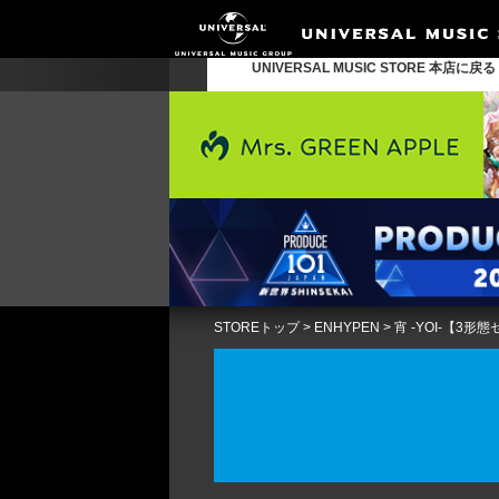
UNIVERSAL MUSIC STORE 本店に戻
STOREトップ
>
ENHYPEN
>
宵 -YOI-【