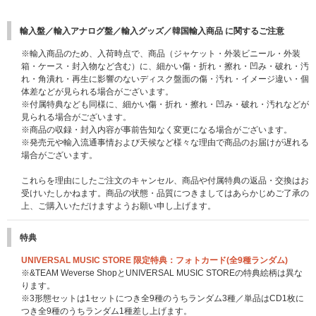
輸入盤／輸入アナログ盤／輸入グッズ／韓国輸入商品 に関するご注意
※輸入商品のため、入荷時点で、商品（ジャケット・外装ビニール・外装
箱・ケース・封入物など含む）に、細かい傷・折れ・擦れ・凹み・破れ・汚
れ・角潰れ・再生に影響のないディスク盤面の傷・汚れ・イメージ違い・個
体差などが見られる場合がございます。
※付属特典なども同様に、細かい傷・折れ・擦れ・凹み・破れ・汚れなどが
見られる場合がございます。
※商品の収録・封入内容が事前告知なく変更になる場合がございます。
※発売元や輸入流通事情および天候など様々な理由で商品のお届けが遅れる
場合がございます。
これらを理由にしたご注文のキャンセル、商品や付属特典の返品・交換はお
受けいたしかねます。商品の状態・品質につきましてはあらかじめご了承の
上、ご購入いただけますようお願い申し上げます。
特典
UNIVERSAL MUSIC STORE 限定特典：フォトカード(全9種ランダム)
※&TEAM Weverse ShopとUNIVERSAL MUSIC STOREの特典絵柄は異な
ります。
※3形態セットは1セットにつき全9種のうちランダム3種／単品はCD1枚に
つき全9種のうちランダム1種差し上げます。