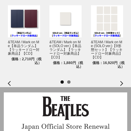
■注意事項
■プレゼント企画
・【ラッキードロー対象商品】一般盤、ソロ盤、Photocard Box、3形態セ
●プレゼント内容：メンバー全員サイン入り告知ポスター
ット、ソロ盤9形態セットのいずれか1枚または1セットご予約と同時に自動
エントリーとなり、お客様からの応募作業は必要ございません。
※本イベントは、応募抽選方式です。上記スケジュールを必ずご確認くださ
・CD1枚のご購入につき、ラッキードロー先着特典「メンバー別フォトカ
い。
ード」を全9種のうちランダムで1枚、またはメンバーの直筆メッセージや
※各回の締切間近などの時間帯によっては、応募画面に繋がりにくい場合が
イラストをデザインした「手書きデコプリントフォトカード」ランダム1枚
ございます。余裕を持ってご応募ください。
&TEAM / Mark on M
&TEAM / Mark on M
&TEAM / Mark on M
(全9種)を入れてお届けいたします。
※上記応募期間以外はご応募いただけません。あらかじめご了承ください。
e【単品ランダム】
e (SOLO ver.)【単品
e (SOLO ver.)【9形
【ラッキードロー対
ランダム】【ラッキ
態セット】【ラッキ
・お一人様何度でもご予約・ご購入可能ですが、商品は数に限りがありま
※商品が届かない、受け取れない等の理由を含め、いかなる場合も上記応募
象商品】【CD】
ードロー対象商品】
ードロー対象商品】
す。各ストアの上限数に達し次第、販売を終了いたしますが、商品数の追加
期間以外はご応募いただけません。あらかじめご了承ください。
【CD】
【CD】
価格：2,710円（税
確保が可能な場合、再販売を行う場合がございます。
※商品受取日と上記スケジュールを必ずご自身でご確認の上、ご購入・ご応
込）
価格：1,880円（税
価格：16,920円（税
・セット商品をご購入の場合は枚数分に応じたラッキードロー先着特典「メ
募ください。
込）
込）
ンバー別フォトカード」をプレゼントいたします (3形態セット購入で3枚、
ソロ盤9形態セットで9枚)。
※イベントの詳細はHPよりご確認ください。
・「ラッキードロー対象商品」もストア特典・応募抽選用シリアルナンバー
https://www.universal-music.co.jp/andteam/news/2025-10-24/
の対象になります。
・お客様のご都合による長期不在・住所不明の返送品については保管義務を
負いかねます。再発送の対応はできませんので、当選無効になります。発送
完了後3か月を過ぎた場合はお問い合わせにも対応できかねますのご了承く
ださい。
・ご注文は、施策へのご参加をご希望のお客様自身で行う様お願いいたしま
す。代理購入等で生じたトラブルに関して、当社は一切の責任を負いかねま
すのであらかじめご了承ください。