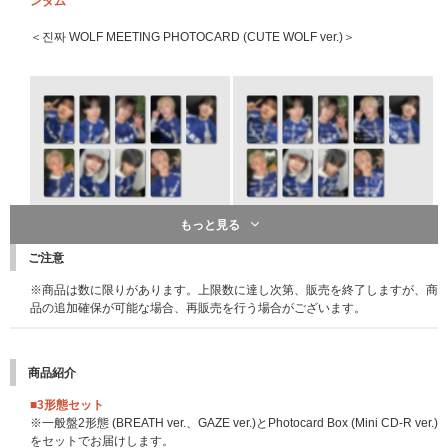
ンダム
＜진짜 WOLF MEETING PHOTOCARD (CUTE WOLF ver.)＞
もっと見る
※こちらは終了しました※
【ラッキードローイベント概要】
先着特典：応募抽選用シリアルナンバー
ご注意
ラッキードローイベント対象商品を&TEAM Weverse ShopまたはUNIVERS
一般盤、ソロ盤、Photocard Box (Mini CD-R ver.)のいずれかのCD1枚ご購
※商品は数に限りがあります。上限数に達し次第、販売を終了しますが、商
AL MUSIC STOREで下記期間内にご予約・ご購入のお客様に先着で、2スト
入につき「応募抽選用シリアルナンバー」を1つ差し上げます。
品の追加確保が可能な場合、再販売を行う場合がございます。
アともにCD1枚につきラッキードローイベント限定絵柄「メンバー別フォ
※3形態セット購入の場合は「応募抽選用シリアルナンバー」を3点、9形態
トカード」を全9種のうちランダムで1枚プレゼントいたします。また、商
セットの場合は9点、12形態セットの場合は12点差し上げます。
品出荷時にランダムで、ラッキードローイベント限定絵柄「メンバー別フォ
※「応募抽選用シリアルナンバー」は商品と同梱してお送りいたします｡CD
トカード」に代わり、メンバーの直筆メッセージやイラストをデザインした
(商品)本体には封入されておりませんのでご注意ください｡
商品紹介
ラッキードローイベント限定絵柄「手書きデコプリント入りメンバー別フォ
※「応募抽選用シリアルナンバー」は先着です。無くなり次第予告なく配布
トカード」1枚(全9種)をランダムでお届けいたします。
終了になります。
■3形態セット
※&TEAM Weverse ShopとUNIVERSAL MUSIC STOREのフォトカードの
※一般盤2形態 (BREATH ver.、GAZE ver.)とPhotocard Box (Mini CD-R ver.)
絵柄はそれぞれ異なります。
【&TEAM KR 1st Mini Album 'Back to Life'シリアルナンバー特典 概要】
をセットでお届けします。