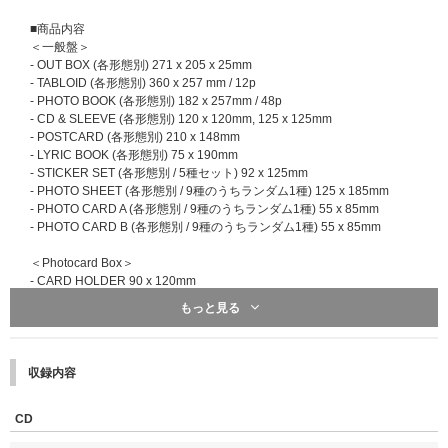
さらに、今回も特別なプレゼントをご用意！
■応募期間
■商品内容
ラッキードローイベント限定絵柄「メンバー別フォトカード」に加え、各メ
2025年10月28日(火)11:00～2026年1月13日(火)10:59まで(全4回)
＜一般盤＞
ンバーの「直筆サイン入りフォトカード」を抽選でプレゼントいたします！
※イベントによって応募期間が異なります。参加を希望するイベントの応募
- OUT BOX (各形態別) 271 x 205 x 25mm
※「直筆サイン入りフォトカード」のメンバーはランダムとなります。
対象期間内にご応募ください｡
- TABLOID (各形態別) 360 x 257 mm / 12p
※直筆サインはストア別ラッキードローイベント限定絵柄「メンバー別フォ
- PHOTO BOOK (各形態別) 182 x 257mm / 48p
トカード」にお入れいたします。
■応募スケジュール
(※2025/10/29更新：応募スケジュールに一部変更がご
- CD & SLEEVE (各形態別) 120 x 120mm, 125 x 125mm
※「直筆サイン入りメンバー別フォトカード」は、&TEAM Weverse Shop
ざいました。)
- POSTCARD (各形態別) 210 x 148mm
で各メンバー25名様(合計225名様)、UNIVERSAL MUSIC STOREで各メン
【1回目】2025年10月28日(火)11:00～11月3日(月)10:59 当落発表：11月6
- LYRIC BOOK (各形態別) 75 x 190mm
バー25名様(合計225名様)に抽選でプレゼントいたします。
日(木)18:00頃
- STICKER SET (各形態別 / 5種セット) 92 x 125mm
【2回目】2025年11月3日(月)11:00～11月11日(火)10:59 当落発表：11月1
- PHOTO SHEET (各形態別 / 9種のうちランダム1種) 125 x 185mm
※「メンバー別フォトカード」または「手書きデコプリントフォトカード」
4日(金)18:00頃
- PHOTO CARD A (各形態別 / 9種のうちランダム1種) 55 x 85mm
は商品と同梱発送でお届けいたします。発送の日程は変更になる場合がござ
※オフラインイベント愛知会場は2回目で最終応募になります。
- PHOTO CARD B (各形態別 / 9種のうちランダム1種) 55 x 85mm
います。あらかじめご了承ください。
【3回目】2025年11月11日(火)11:00～11月25日(火)10:59 当落発表：11月
※「手書きデコプリントフォトカード」ご当選の方には、「メンバー別フォ
28日(金)18:00頃
＜Photocard Box＞
トカード」のお渡しはございません。
※オフラインイベント京都会場、オンラインイベント、サイン入り告知ポス
- CARD HOLDER 90 x 120mm
※「手書きデコプリントフォトカード」と「メンバー別フォトカード」のメ
タープレゼントは3回目で最終応募になります。
- MINI CD 80 x 80mm
もっと見る
ンバー絵柄は同じものになります。
【4回目】2025年11月25日(火)11:00～2026年1月13日(火)10:59 当落発
- PHOTO CARD (9種のうちランダム1種) 55 x 85mm
※ラッキードローイベントプレゼント用の各カードには数に限りがございま
表：2026年1月16日(金)18:00頃
- UNIT PHOTO CARD (72種のうちランダム2種) 55 x 85mm
すので、対象期間中であっても予定数量に達し次第、早期にプレゼント配布
- INSTANT PHOTO CARD SET (9種セット) 55 x 85mm
が終了する場合がありますので、あらかじめご了承ください。
■メンバーオフラインイベント(各会場でメンバーに直接会えるイベントにご
収録内容
※ラッキードローイベント期間内のご予約分が対象です。
参加いただけます)
※Weverse Albums ver. および Mini CD-R ver. に封入されている UNIT PHO
※「手書きデコプリントフォトカード」のメンバー直筆メッセージやイラス
●特典会内容
TO CARD は同一品目です。
CD
トのデザインはプリント(印刷)となります。
①ミニトークステージ + メンバー個別トーク & ハイタッチ会
※サイズや構成内容は制作元の事情により事前告知無しに変更になる場合が
※「手書きデコプリントフォトカード」のお届けについては商品・特典の発
②ミニトークステージ + メンバー個別2ショット撮影会(スマートフォン使
ございます。あらかじめご了承ください。