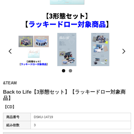
&TEAM
Back to Life【3形態セット】【ラッキードロー対象商
品】
【CD】
商品番号
DSKU-14719
組み枚数
3