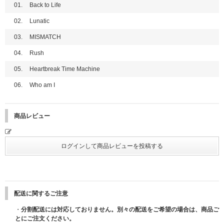
送をもって代えさせていただきます。お問い合わせいただきましてもお届け
用)
01.
Back to Life
につきましてはお答えできませんのでご了承ください。
③メンバー全員プレミアムサイン会(ミニトーク & 撮影会)
02.
Lunatic
④ミニトークステージ + メンバー全員お渡し会
■ラッキードロー イベント開催日程
※①、②はメンバー選択可能です。
03.
MISMATCH
【1回目】9月4日(木) 12:00～9月7日(日) 10:59
※全会場で、特典会の内容は同じとなります。
【2回目】9月7日(日) 11:00～9月9日(火) 10:59
※③、④はメンバー全員とお客様1名のグリーティングではございません。
04.
Rush
【「直筆サイン入りメンバー別フォトカード」当選発表(上記ラッキードロ
●開催日程
05.
Heartbreak Time Machine
ー全2回共通)】
【愛知】2025年11月23日(日・祝)
9月12日(金)20:00以降順次
【京都】2025年12月7日(日)
06.
Who am I
※2025/11/27更新：メンバー EJの12月7日(日) 各種発売記念イベント参加
※当選発表は、上記の時間を目途に当選者様へのみUNIVERSAL MUSIC ST
見合わせにより2026年2月14日(土)にEJのみ振替イベントを実施いたしま
OREマイページにてご連絡いたします。落選の方へのご連絡はございませ
す。
商品レビュー
んので、あらかじめご了承ください。
詳細はこちら：
https://www.andteam-official.jp/posts/news/yzbqav
マイページ通知についてはこちら
【神奈川】2026年2月11日(水・祝)
※「直筆サイン入りメンバー別フォトカード」は、後日商品とは別送で11
■メンバーオンラインイベント(オンライン上でサイン会やトーク会にご参加
月下旬以降にお届けさせていただきます。発送の日程は変更になる場合がご
いただけます)
ざいます。あらかじめご了承ください。
※2025/10/24更新：メンバーオンラインイベントはK、JOは不参加予定と
※「直筆サイン入りメンバー別フォトカード」の発送先は、UNIVERSAL M
なっておりましたが、下記記載の通りK、JOのみ別日＜2026年3月1日(日)
USIC STOREでご購入の方は注文時にご登録いただいている「会員情報」
＞で個別オンラインサイン会および個別オンライントーク会を実施させてい
のご住所へそれぞれ発送いたします。入力間違いのないようご注意くださ
ただきます。
配送に関するご注意
い。
※2025/11/27更新：メンバーオンラインイベントはK、JOのみ＜2026年3月
・
分割配送には対応しておりません。別々の配送をご希望の場合は、商品ご
※「直筆サイン入りメンバー別フォトカード」は、「ラッキードロー対象商
1日(日)＞の日程が＜2026年3月21日(土)＞に変更となりました。
とにご注文ください。
品」のご予約(ご決済完了)と同時に自動エントリーになり、お客様からの応
詳細はこちら：
https://www.andteam-official.jp/posts/news/tzfvdw