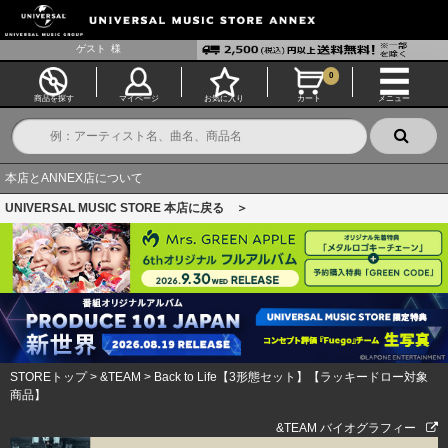
ゲスト
様
0
商品を探す
マイページ
お気に入り
カート
メニュー
本店とANNEX店について
UNIVERSAL MUSIC STORE 本店に戻る ＞
STOREトップ
>
&TEAM
>
Back to Life【3形態セット】【ラッキードロー対象
商品】
&TEAM バイオグラフィー