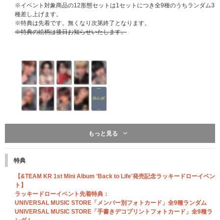
※イベント対象商品の12形態セットは1セットにつき全9種のうちランダム3
種差し上げます。
※特典は先着です。無くなり次第終了となります。
※特典の絵柄は後日お知らせいたします。
もっと見る
UNIVERSAL MUSIC STORE 限定特典：メモパッド
一般盤(2形態)+Photocard Box (Mini CD-R ver.) 計3形態セット購入特典とな
特典
ります。
※&TEAM Weverse ShopとUNIVERSAL MUSIC STOREの特典絵柄は異な
【&TEAM KR 1st Mini Album 'Back to Life'発売記念ラッキードローイベン
ります。
ト】
※3形態セットを1セットにつき1点差し上げます。
ラッキードローイベント先着特典：
※イベント対象商品の12形態セットは1セットにつき1点差し上げます。
UNIVERSAL MUSIC STORE「メンバー別フォトカード」全9種ランダム
※特典は先着です。無くなり次第終了となります。
UNIVERSAL MUSIC STORE「手書きデコプリントフォトカード」全9種ラ
※特典の絵柄は後日お知らせいたします。