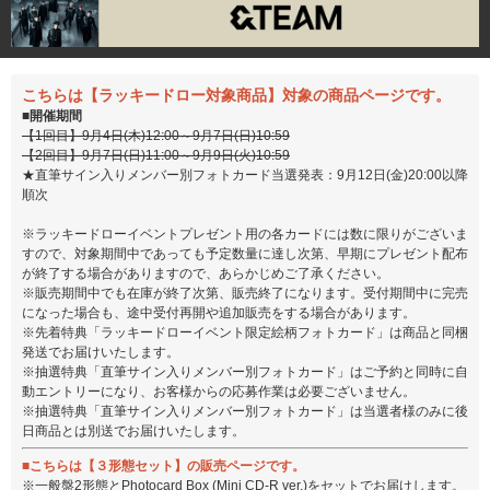
こちらは【ラッキードロー対象商品】対象の商品ページです。
■開催期間
【1回目】9月4日(木)12:00～9月7日(日)10:59
【2回目】9月7日(日)11:00～9月9日(火)10:59
★直筆サイン入りメンバー別フォトカード当選発表：9月12日(金)20:00以降
順次
※ラッキードローイベントプレゼント用の各カードには数に限りがございま
すので、対象期間中であっても予定数量に達し次第、早期にプレゼント配布
が終了する場合がありますので、あらかじめご了承ください。
※販売期間中でも在庫が終了次第、販売終了になります。受付期間中に完売
になった場合も、途中受付再開や追加販売をする場合があります。
※先着特典「ラッキードローイベント限定絵柄フォトカード」は商品と同梱
発送でお届けいたします。
※抽選特典「直筆サイン入りメンバー別フォトカード」はご予約と同時に自
動エントリーになり、お客様からの応募作業は必要ございません。
※抽選特典「直筆サイン入りメンバー別フォトカード」は当選者様のみに後
日商品とは別送でお届けいたします。
■こちらは【３形態セット】の販売ページです。
※一般盤2形態とPhotocard Box (Mini CD-R ver.)をセットでお届けします。