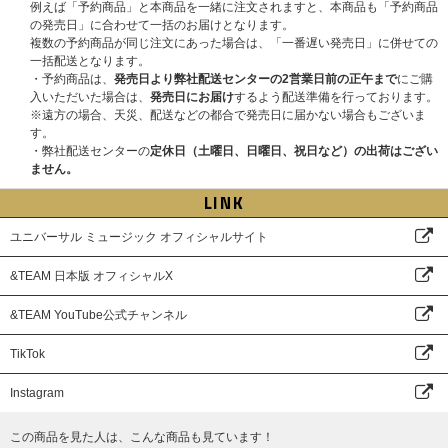
例えば「予約商品」と本商品を一緒に注文されますと、本商品も「予約商品
募作業は必要ございません。
の発売日」に合わせて一括のお届けとなります。
※CD1枚の購入で1口の応募となり、購入枚数、応募回数の制限はございま
※2025年12月13日(土)はK、JO以外のその他7名での実施となります。
複数の予約商品が同じ注文にあった場合は、「一番遅い発売日」に併せての
せん。お一人様何回でもご購入、ご応募いただけます。
一括配送となります。
※セット商品をご購入の場合は枚数分に応じた応募口数になります。(3形態
●開催日程
・予約商品は、
発売日より弊社配送センターの2営業日前の正午まで
にご購
セット購入で3口、ソロ盤9形態セットで9口)
2025年12月13日(土)
入いただいた場合は、
発売日にお届け
するよう配送準備を行っております。
※「直筆サイン入りメンバー別フォトカード」がご当選された方には、「手
●特典会内容
※遠方の場合、天災、配送などの都合で発売日に届かない場合もございま
書きデコプリントフォトカード」または「メンバー別フォトカード」に加
①メンバー個別オンラインサイン会
す。
え、「直筆サイン入りメンバー別フォトカード」をお渡しいたします。
②メンバー個別オンライントーク
・弊社配送センターの
定休日（土曜日、日曜日、祝日など）の出荷はござい
※いかなる場合も、当落についてはお問い合わせいただいてもお答えいたし
③メンバー全員リレー式オンライントーク (K、JO以外のメンバー7名での
ません。
かねます。あらかじめご了承ください。
実施となります)
※「直筆サイン入りメンバー別フォトカード」のサインは直筆となるため、
※全てK、JOは不参加となり、その他7名での実施となります。
LINK
スレや汚れなどある場合がございます。あらかじめご了承ください。
※①、②はメンバー選択可能です。
ユニバーサル ミュージック オフィシャルサイト
■対象商品
●開催日程
&TEAM KR 1st Mini Album 'Back to Life'
2026年3月1日(日)
→2026年3月21日(土)
&TEAM 日本版 オフィシャルX
Back to Life【3形態セット】【ラッキードロー対象商品】
※2025/11/27更新：開催日程が変更となりました。
Back to Life【単品ランダム】【ラッキードロー対象商品】
※各部の受付時間、開始時間、エントリー期間も変更となっております。各
Back to Life (ROAR ver.)【9形態セット】【ラッキードロー対象商品】
賞品の詳細該当メンバーオンラインイベント(抽選)ページより必ずご確認く
&TEAM YouTube公式チャンネル
Back to Life (ROAR ver.)【単品ランダム】【ラッキードロー対象商品】
ださい。
Back to Life Photocard Box (Mini CD-R ver.)【ラッキードロー対象商
TikTok
品】
●特典会内容
①メンバー個別オンラインサイン会
Instagram
※必ず【ラッキードロー対象商品】をご購入ください。通常商品をご購入い
②メンバー個別オンライントーク
ただく場合、ラッキードローイベントの対象外になりますのでご注意くださ
※K、JOのみの参加となりその他メンバーの参加はございません。
この商品を見た人は、こんな商品も見ています！
い。
※①、②はメンバー選択可能です。