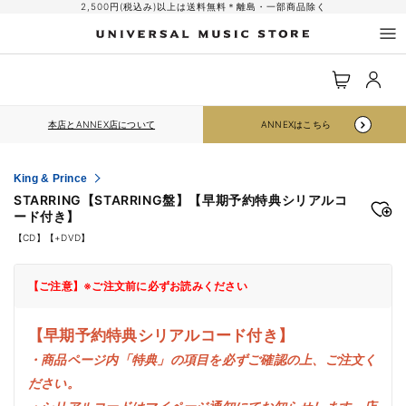
コンテ
2,500円(税込み)以上は送料無料＊離島・一部商品除く
ンツに
進む
ロ
カ
グ
ー
イ
ト
ン
本店とANNEX店について
ANNEXはこちら
King & Prince
STARRING【STARRING盤】【早期予約特典シリアルコ
ード付き】
【CD】【+DVD】
【ご注意】※ご注文前に必ずお読みください
【早期予約特典シリアルコード付き】
・商品ページ内「特典」の項目を必ずご確認の上、ご注文く
ださい。