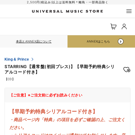
コンテ
2,500円(税込み)以上は送料無料＊離島・一部商品除く
ンツに
進む
ロ
カ
グ
ー
イ
ト
ン
本店とANNEX店について
ANNEXはこちら
King & Prince
STARRING【通常盤(初回プレス)】【早期予約特典シリ
アルコード付き】
【CD】
【ご注意】※ご注文前に必ずお読みください
【早期予約特典シリアルコード付き】
・商品ページ内「特典」の項目を必ずご確認の上、ご注文く
ださい。