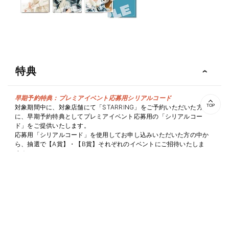
特典
早期予約特典：プレミアイベント応募用シリアルコード
対象期間中に、対象店舗にて「STARRING」をご予約いただいた方
TOP
に、早期予約特典としてプレミアイベント応募用の「シリアルコー
ド」をご提供いたします。
応募用「シリアルコード」を使用してお申し込みいただいた方の中か
ら、抽選で【A賞】・【B賞】それぞれのイベントにご招待いたしま
す！
＜King & Prince「STARRING」発売記念 プレミアイベント＞
【A賞】 2025年12月20日（土）夕刻開催 「STARRING」プレミアナ
イト 会場ご招待
…東京都某所にて、レッドカーペットイベントの観覧と、ここだけで観
られるメイキング映像および特報映像の上映会にご参加いただけま
す。