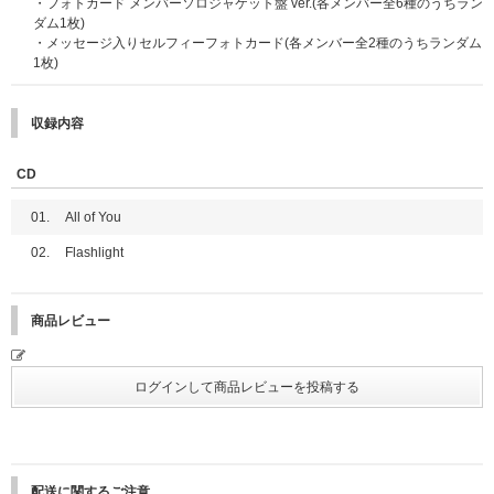
・フォトカード メンバーソロジャケット盤 ver.(各メンバー全6種のうちラン
照合を行なわせていただきますので、マスクを着用されている方は確認の際
ダム1枚)
に限りマスクをお取りいただきますようご協力をお願い申し上げます。
・メッセージ入りセルフィーフォトカード(各メンバー全2種のうちランダム
※当選確率は、応募対象商品のご予約・ご購入順とは関係ございません。
1枚)
※いかなる場合も、当落についてはお問い合わせいただいてもお答えいたし
かねます。あらかじめご了承ください。
収録内容
■電子チケットについて
本イベントは「ticket board」の『電子チケット』を採用しています。
ご参加にあたり、『電子チケット』1枚につき、1台のスマートフォン(タブ
CD
レット含む)が必要となります。
※スマートフォン・タブレット(一部機種を除く)をお持ちでない方はイベン
01.
All of You
トへご参加いただけません。あらかじめご了承ください。
※ご予約・ご購入と同時に自動エントリーとなるため、ticket boardへの会
02.
Flashlight
員登録(無料)は不要ですが、ticket board＜@tickebo.jp＞からのメールが受
信できるように、ご利用端末の受信設定をしておいてください。
【ticket boardウェブサイト】
https://ticket.tickebo.jp/
商品レビュー
ticket boardのマイページにログインする際は、ご購入時にストアで登録さ
れた「メールアドレス」および「電話番号」の入力が必要です。
※ticket boardのマイページへは「ご当選されたお見送り会対象公演前日(予
定)」よりログイン可能となります。ログイン可能となりましたら、ticket b
oardよりメールにてご案内いたします。
※必ずお一人様につき、1つのメールアドレスをご使用ください。複数の方
が同じメールアドレスを使用されるとticket boardからのメールが届かなく
なります。また、マイページへのログインもできなくなりますので、ご注意
配送に関するご注意