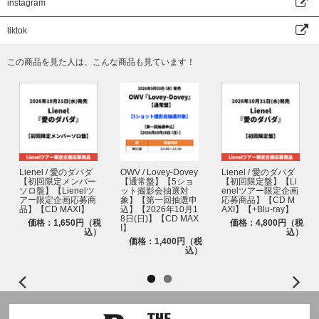
instagram
※上記2点をお持ちでない方は、いかなる理由があってもご参加いただけま
せん。あらかじめご了承ください。
tiktok
※ticket boardが発行する『電子チケット』と『主催者が指定する顔写真付
きの身分証明書』の情報が一致されない場合は、いかなる理由があってもご
この商品を見た人は、こんな商品も見ています！
参加いただけません。
※『電子チケット』の情報は各ストアでのご注文時情報になりますので、必
ずお持ちになる身分証明書と同一内容での各ストアでのご注文時情報への登
録をお願いします。
■主催者が指定する顔写真付きの身分証明書
イベントにご参加される際は、必ず主催者が指定する、ご当選されたご本人
様の『顔写真付きの指定身分証明書』の原本(写真・コピー・有効期限切れ
のものは不可)を【1】～【6】の中から1点ご持参ください。
Lienel / 愛のダバダ
OWV / Lovey-Dovey
Lienel / 愛のダバダ
いかなる理由でも下記記載以外の身分証は無効となりますので、ご注意くだ
【初回限定メンバー
【通常盤】【5ショ
【初回限定盤】【Li
さい。
ソロ盤】【Lienelツ
ット撮影会抽選対
enelツアー限定企画
アー限定企画応募商
象】【第一回抽選申
応募商品】【CD M
※原本のみ有効
品】【CD MAXI】
込】【2026年10月1
AXI】【+Blu-ray】
※下記記載の身分証に別の証明写真を貼る等、身分証の偽造が発覚した場合
8日(日)】【CD MAX
価格：1,650円（税
価格：4,800円（税
I】
もご参加いただけません。
込）
込）
価格：1,400円（税
込）
【1】パスポート
【2】運転免許証 (※第一種運転免許、第二種運転免許に限る)
【3】特別永住者証明書または在留カード
【4】身体障害者手帳、精神障害者保険福祉手帳、療育手帳
【5】マイナンバーカード (※通知カードは不可)