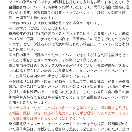
※やむを得ない事情により、イベント内容やメンバーの変更、または中止に
ントへの別日のイベント参加権利をお持ちでも参加をお断りするとともに今
なる場合もございます。変更・中止に伴うご予約・ご購入商品のキャンセ
後開催されるイベントにも参加をお断りいたします。悪質な場合は警察に通
ル・返品・返金はお受けできません。また、日程の振替等もございませんの
報いたします。お客様間での盗難・トラブル・チケット詐欺・その他事故
でご了承ください。
等、一切責任を負いかねます。
※当選者ご本人様都合による不参加の場合も、ご予約・ご購入商品のキャン
※進行の状況により待ち時間が長くなる場合がございます。
セル・返品・返金はできません。
※未就学児はご参加いただけません。
※注意事項および参加条件に従っていただけない場合、イベントへの参加を
※未成年の方は保護者の方の同意を得た上でご応募・ご参加ください。未成
お断りすることがございますので、あらかじめご了承の上ご参加ください。
年の方がご応募・ご参加された場合は、保護者の方の同意を得たものとみな
します。また、保護者の方に同意を得られない場合は、イベントへのご参加
■応募期間
はご遠慮ください。
【1回目】2025年12月22日(月)18:00～2026年1月4日(日)23:59
※当日の事故・混乱防止のため、イベントではさまざまな制限を設けさせて
★当選発表：2026年1月13日(火)20:00以降順次
いただく場合がございますので、その際はご了承ください。
【2回目】2026年1月5日(月)0:00～2026年1月14日(水)17:59
※会場内外では必ずスタッフの指示をお守りください。導線確保等、スタッ
★当選発表：2026年1月22日(木)20:00以降順次
フの指示を守られない場合はお見送り会にご参加いただけなくなるだけでな
く、お見送り会自体が中止となる場合がございます。
※UNIVERSAL MUSIC STOREとWeverse Shopの各ストアで抽選を行うた
※お見送り会は撮影・録音・録画等一切禁止です。撮影機器、録音・録画機
め、両ストアで同一公演日に応募した場合、重複当選の可能性がございま
器のお持込みはご遠慮ください。撮影・録音・録画等が発覚した場合、デー
す。万が一、同一公演日に当選された場合でも、取り消し・払い戻し等はで
タ消去／機材没収の上、ご退場いただきます。また、お見送り会の別日の参
きませんので、あらかじめご了承ください。また、同一公演日に重複当選さ
加権利をお持ちでも参加をお断りするとともに今後開催されるイベントにも
れた場合でも、当選されたご本人様しかご参加できません。
当選した特典権
参加をお断りいたします。
利をご家族・ご友人を含め第三者に売買・譲渡することは一切禁止です。発
※メガネタイプなど、その場で撮影データを確認できない撮影機器を発見し
覚した場合は、ご参加をお断りさせていただきます。
た場合、撮影・録音・録画の有無にかかわらずご退場いただきます。そのよ
※メンバー全員お見送り会の応募を希望される方は、必ず「メンバー全員お
うな撮影機器は持ち込まないようにしてください。
見送り会応募商品」を選択してご購入ください。
※携帯電話・スマートフォン・スマートウォッチを含む録音・録画機能の付
通常商品をご購入いただいても応募抽選の対象にはなりません。
いた電子機器は、待機列にて運営側で用意する袋におしまいいただき、袋の