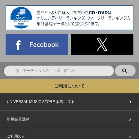
※上記『顔写真付きの指定身分証』以外の顔写真付きの特殊技術免許証や仮
の運転免許証、社員証、健康保険証などをご持参いただいてもご参加できま
せん。必ず上記で指定されている【1】～【6】の『顔写真付きの指定身分
証』を1点ご持参ください。
※マイナンバーカードの個人番号等は見えないように保護した上でご提示く
ださい。
※障害者手帳については、氏名、住所、顔写真記載のページをご提示くださ
い。
▼外国籍の方について
※外国籍の方は必ず、明確に本人と確認できる【1】パスポート、【3】特
別永住者証明書または在留カード、【5】マイナンバーカード (※通知カー
ドは不可)を必ずお持ちください。
※上記以外のご本人様確認書類をお持ちいただいても、ご参加いただくこと
はできません。
※身分証の偽造、写真の貼り換えなど不正が発覚した場合は、別日の参加権
ご利用について
利をお持ちでも、当イベントへの参加は一切お断りいたします。また今後開
催するイベントへの参加も一切できなくなりますのでご注意ください。
※顔写真の有無に関係なく、学校より学生証・生徒手帳・生徒証明書・身分
UNIVERSAL MUSIC STORE 本店に戻る
証明書が発行されない学生は、必ず上記で指定されている【1】～【5】の
中から『顔写真付きの指定身分証』を1点ご用意ください。
※主催者が指定する『顔写真付きの指定身分証明書』の発行に必要な期間や
新規会員登録
費用は、各公的機関へお問い合わせください。
※主催者が指定する『顔写真付きの指定身分証明書』は、イベント当日まで
にご用意ください。発行が間に合わなかった場合の対応はいたしかねます。
ご利用ガイド