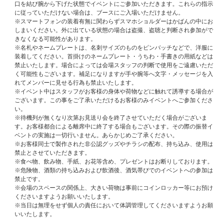
口を結び腕から下げた状態でイベントにご参加いただきます。これらの指示
＜重要＞
に従っていただけない場合は、ブースにご入場いただけません。
※UNIVERSAL MUSIC STORE購入者の方のご本人確認は｢会員登録情報｣に
※スマートフォンの装着有無に関わらずスマホショルダーはかばんの中にお
て行われます｡
しまいください。外に出ている状態の場合は盗撮、盗聴と判断され参加がで
※販売対象サイトの登録情報と『主催者が指定する顔写真付きの身分証明
きなくなる可能性があります。
書』が一致しない場合は、いかなる理由があってもご参加いただけません。
※名札やネームプレートは、名刺サイズのものをピンバッチなどで、洋服に
※当選されたご本人様のみイベントにご参加いただけます。保護者様の名義
装着してください。首掛けのネームプレート・うちわ・手書きの用紙などは
で登録し当選されても、お子様や別名義の方が参加することはできません。
禁止いたします。場合によっては会場スタッフの判断で使用をご遠慮いただ
く可能性もございます。補足になりますが手や腕等へ文字・メッセージを入
＜応募注意事項＞
れてメンバーに見せる行為も禁止いたします。
※UNIVERSAL MUSIC STOREでご購入の方は注文時にご登録いただいてい
※イベント中はスタッフがお客様の身体や荷物などに触れて誘導する場合が
る「会員情報」がご本人様情報になります。ご注文者様情報とお届け先の情
ございます。この事をご了承いただけるお客様のみイベントへご参加くださ
報が異なる場合はご注意ください。
い。
※ご注文・ご登録の際に入力するお名前は＜必ず日本語(漢字・ひらがな・
※待機列が無くなり次第お見送り会を終了させていただく場合がございま
カタカナ)＞にてご入力ください。
す。お客様都合による離席中に終了する場合もございます。その際の振替イ
ただし、お名前が、英ローマ字の場合は、英ローマ字にてご入力ください。
ベントの実施は一切行いません。あらかじめご了承ください。
それ以外の言語でのご入力はイベント応募対象外になります。ご注意くださ
※お客様同士で製作された非公認グッズやチラシの配布、持ち込み、使用は
い。
禁止とさせていただきます。
また、お名前が日本語(漢字・ひらがな・カタカナ)にも関わらず、英ローマ
※食べ物、飲み物、手紙、お花等含め、プレゼントはお断りしております。
字にてご入力された場合は、落選対象になる可能性がございます。
※危険物、酒類の持ち込みおよび飲酒後、酒気帯びでのイベントへの参加は
※ご購入の際、イベントに参加を希望されるご本人様のお名前で必ずご入力
禁止です。
ください。
※会場のスペースの関係上、大きい荷物は事前にコインロッカー等にお預け
※ご注文完了後の登録情報の変更はいかなる理由でもお断りいたしますの
くださいますようお願いいたします。
で、ご登録の際はご注意ください。各ストアの登録情報の住所と身分証明書
※当日は無理をせず個人の責任において体調管理してくださいますようお願
の住所が異なる場合はイベントにご参加いただけない場合がございます。
いいたします。