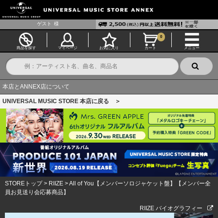
ゲスト
様
0
商品を探す
マイページ
お気に入り
カート
メニュー
本店とANNEX店について
UNIVERSAL MUSIC STORE 本店に戻る ＞
STOREトップ
>
RIIZE
>
All of You【メンバーソロジャケット盤】【メンバー全
員お見送り会応募商品】
RIIZE バイオグラフィー