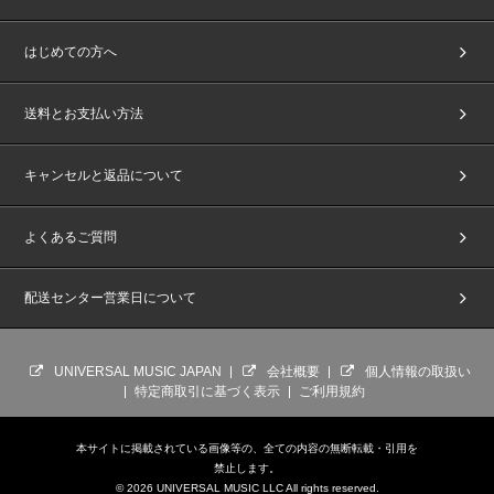
※「パスポート」「マイナンバーカード」は未成年の方でも発行が可能で
す。(未成年の方は、保護者の方の同意が必要です)ご本人様確認は、今後開
催されるイベント等でも実施されることがありますので、この機会に事前の
はじめての方へ
ご準備をお願いいたします。
※『顔写真付き指定身分証明書』のお忘れ、紛失、不備などによりご本人様
確認ができない場合は、ご参加をお断りさせていただきます。あらかじめご
送料とお支払い方法
了承ください。
初回プレス封入特典：購入者限定特典応募抽選券 (シリアルナンバー)
キャンセルと返品について
※詳細は決定次第、後日発表いたします。
（2026/1/23更新）
※初回生産分のみの封入となります。初回生産分終了後も商品ページの表記
の変更はございません。ご了承ください。
よくあるご質問
【The 2nd Japan Single 『All of You』応募抽選用シリアルナンバー特典
「オフラインイベント」概要】
配送センター営業日について
■開催日程：
2026年4月8日(水)
2026年4月9日(木)
■会場：千葉県内某所
UNIVERSAL MUSIC JAPAN
会社概要
個人情報の取扱い
※会場・開催時間等の詳細はご当選者様へのみ後日メールにてご連絡いたし
特定商取引に基づく表示
ご利用規約
ます。
※参加メンバーは予告なく変更になる場合がございます。あらかじめご了承
ください。
本サイトに掲載されている画像等の、全ての内容の無断転載・引用を
禁止します。
■A賞【スペシャルグループサイン会(ミニトークショー&撮影会つき)】 2
© 2026 UNIVERSAL MUSIC LLC All rights reserved.