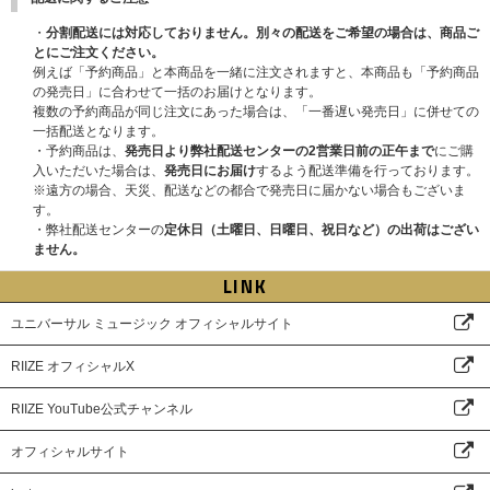
ください。
・
分割配送には対応しておりません。別々の配送をご希望の場合は、商品ご
※同様に必ずお一人様につき、1つのスマートフォン・タブレット(一部機種
とにご注文ください。
を除く)をご使用ください。
例えば「予約商品」と本商品を一緒に注文されますと、本商品も「予約商品
の発売日」に合わせて一括のお届けとなります。
＜電子チケット発券について＞
複数の予約商品が同じ注文にあった場合は、「一番遅い発売日」に併せての
『電子チケット』は
＜ご当選されたお見送り会対象公演前日の20:00頃＞
にt
一括配送となります。
icket boardより「発券メール」にてご案内いたします。
・予約商品は、
発売日より弊社配送センターの2営業日前の正午まで
にご購
※ticket boardのマイページからもご確認いただけます。
入いただいた場合は、
発売日にお届け
するよう配送準備を行っております。
※『電子チケット』を発券されましたら、すぐにダウンロードいただき、当
※遠方の場合、天災、配送などの都合で発売日に届かない場合もございま
日受付時にお手元にご準備をお願いいたします。
す。
※『電子チケット』での入場は、スマートフォン・タブレット(一部機種を
・弊社配送センターの
定休日（土曜日、日曜日、祝日など）の出荷はござい
除く)を使っての入場となります。事前にしっかりとスマートフォン・タブ
ません。
レット(一部機種を除く)の充電や起動等のチェックをお願いします。スマー
トフォン・タブレット(一部機種を除く)の充電切れ・故障等の対応はいたし
LINK
かねます。イベント会場に充電ブース、Wi-Fiのご準備はございません。
【電子チケットの発券方法】
https://ticket.tickebo.jp/top/ja/guide/qrticket
ユニバーサル ミュージック オフィシャルサイト
s.html
RIIZE オフィシャルX
＜イベント当日に必要なもの＞
1、『電子チケット』
RIIZE YouTube公式チャンネル
2、『主催者が指定する顔写真付きの身分証明書』(写真・コピー・期限切れ
不可)
をご持参の上、各自『電子チケット』に記載された集合場所・集合時間にお
オフィシャルサイト
集まりください。