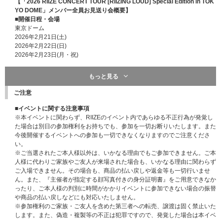
【「2026 RIIZE CONCERT TOUR [RIIZING LOUD] Special Edition in TOK
YO DOME」メンバー全員お見送り会概要】
■開催日程・会場
東京ドーム
2026年2月21日(土)
2026年2月22日(日)
2026年2月23日(月・祝)
■メンバー全員お見送り会 各日100名様(合計300名様)
もっと見る
※「2026 RIIZE CONCERT TOUR [RIIZING LOUD] Special Edition in TOKY
O DOME」会場にてライブ終演後にメンバー全員によるお見送り会にご参加
ご注意
いただけます。
※ライブチケットをお持ちでない方もご応募いただけます。
■イベントに関する注意事項
※参加メンバーは予告なく変更になる場合がございます。あらかじめご了承
※本イベントに関わらず、RIIZEのイベント内であらゆる不正行為が発覚し
ください。
た場合は別日の参加権利をお持ちでも、参加を一切お断りいたします。また
※お見送り会の開始時間が遅くなる場合もございますので、ご帰宅の交通機
今後開催するイベントへの参加も一切できなくなりますのでご注意くださ
関などはご自身でご判断ください。
い。
※開始が遅延した場合のお客様の帰路(終電時刻等)については一切の責任を
※ご当選されたご本人様以外は、いかなる理由でもご参加できません。ご本
負いかねますので、あらかじめご了承ください。
人様に代わりご家族やご友人が来場された場合も、いかなる理由に関わらず
※未成年の方が参加される場合は、各地域の条例に従って、保護者の方の同
ご入場できません。その場合も、商品の払い戻しや返金等も一切行いませ
意の上でご参加ください。未成年の方がご参加された場合は、保護者の方の
ん。また、『主催者が指定する顔写真付きの身分証明書』をご用意できなか
同意を得たものとみなします。ご家族のご同伴・係員の付き添い等はできま
ったり、ご本人様の判別に時間がかかりイベントに参加できない場合の振替
せん。
や商品の払い戻しなどにも対応いたしません。
※ご同伴者の参加はできません。ご事情がある場合は事前にスタッフにお申
※参加権利のご家族・ご友人を含めた第三者への転売、譲渡は固く禁止いた
し出ください。
します。また、偽造・複製等の不正は犯罪ですので、発覚した場合は本イベ