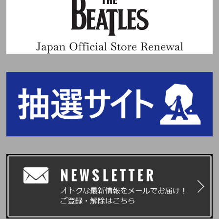
【6】顔写真付き学生証・生徒手帳 (※在学中のものに限る)
■【6】顔写真付き学生証・生徒手帳について
・学生証・生徒手帳の発行がない場合は、顔写真付きの生徒証明書または学
校発行の身分証明書でも可
※ただし、生徒氏名記入欄の無いものや記入欄に名前の記入の無いものは不
可
・高等専門学校は可
・顔写真の無いものは不可
・デジタル学生証は不可
・顔写真付でないものに、ご自身で写真を貼付したものや、貼付したと思わ
れるものは不可
・在学証明書は不可
・予備校・専門学校発行のものは不可
・学校より顔写真付き学生証・生徒手帳・生徒証明書・身分証明書が発行さ
れない学生＜高校生まで＞に限り、下記2点をお持ちであれば可。その他の
組み合わせは不可
『顔写真無し学生証・生徒手帳 + 住民票(世帯全員)』
・学生証・生徒手帳の発行がない場合は、顔写真無しの生徒証明書・学校発
行の身分証明書でも可(在学証明書は不可)
※ただし、生徒氏名記入欄がないものや、記入欄に名前の記入のないものは
不可
・住民票は(世帯全員)が記載されているものに限る。(世帯の一部)は不可、
個人番号記載のものは見えないように保護した上でご提示ください。