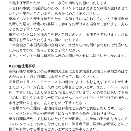
※熱中症予防のためにこまめに水分の補給をお願いいたします。
■当選発表
※当日の事故・混乱防止のため、イベントではさまざまな制限を設けさせて
※当選発表は応募期間内に該当イベント応募専用の商品をご購入いただいた
いただく場合がございます。あらかじめご了承ください。
お客様を対象に抽選を行い、UNIVERSAL MUSIC STOREはマイページにて
※本イベントの安全な運営のため、参加するにふさわしくないと主催者側が
「当選」をお知らせいたします。
判断した場合、特定のお客様にご参加をお断りする場合がございます。あら
※当選発表は当選者様にのみご連絡させていただきます。落選の場合はご案
かじめご了承ください。
内いたしませんので、あらかじめご了承ください。
※本イベントはお客様のご理解とご協力のもと、実施できております。注意
※当選案内のマイページ通知は、イベント終了時まで大切に保管してくださ
事項をお守りいただくようお願いいたします。
い。
※本企画は日本国内限定の企画です。海外からのお問い合わせには対応いた
※当選発表のマイページ通知は目安時間になり、前後する可能性がございま
しかねますので、あらかじめご了承ください。
す。
また、イベント当日は日本語以外のお問い合わせには対応いたしかねます。
※退会されると、マイページおよび「お知らせ」が削除され復元できません
のでご注意ください。
■その他注意事項
マイページ通知についてはこちら
※飛行機や電車などの公共機関の遅延による来場遅れの場合も参加対応はで
きかねます。必ず時間には余裕を持ってお越しください。
※メンバー全員お見送り会の参加方法などの詳細は後日ticket boardよりメ
※天候やトラブル、アーティストの都合により、やむをえずイベントが中止
ールにてご案内する予定です。必ずご確認いただけますようお願いいたしま
またはメンバーが変更・欠席になる場合がございます。また、イベントの日
す。
程・内容が都合により変更になる場合がございます。その場合においても商
品の払い戻しや返金等も一切行いません。イベント中止・途中終了の場合も
■メンバー全員お見送り会応募対象商品
条件は変わりません。あらかじめご了承ください。
All of You【メンバー全員お見送り会応募商品】
※会場までの交通費・宿泊費等はお客様ご自身のご負担となります。万が
※ご購入時に「メンバー全員お見送り会応募商品」と記載のある商品を選ん
一、イベントが中止や途中終了になった場合も条件は変わりません。
でご購入ください。通常商品をご購入いただいても応募抽選の対象にはなり
※長時間待機列にてお待ちいただくのが困難な、お身体の不自由な方はお近
ません。
くのスタッフまでお申し付けください。障害者手帳、医師の診断書などのご
提示をお願いする場合もございますのでご持参ください。