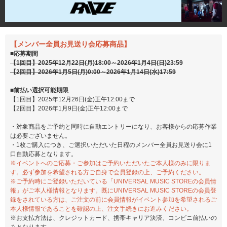
【メンバー全員お見送り会応募商品】
■応募期間
【1回目】2025年12月22日(月)18:00～2026年1月4日(日)23:59
【2回目】2026年1月5日(月)0:00～2026年1月14日(水)17:59
■前払い選択可能期限
【1回目】2025年12月26日(金)正午12:00まで
【2回目】2026年1月9日(金)正午12:00まで
・対象商品をご予約と同時に自動エントリーになり、お客様からの応募作業
は必要ございません。
・1枚ご購入につき、ご選択いただいた日程のメンバー全員お見送り会に1
口自動応募となります。
※イベントへのご応募・ご参加はご予約いただいたご本人様のみに限りま
す。必ず参加を希望される方ご自身で会員登録の上、ご予約ください。
※ご予約時にご登録いただいている「UNIVERSAL MUSIC STOREの会員情
報」がご本人様情報となります。既にUNIVERSAL MUSIC STOREの会員登
録をされている方は、ご注文の前に会員情報がイベント参加を希望されるご
本人様情報であることを確認の上、注文手続きにお進みください。
※お支払方法は、クレジットカード、携帯キャリア決済、コンビニ前払いの
みとなります。