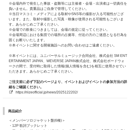
※販売ストアにて対象商品のいずれか1枚または1セットご予約(ご決済完了)
※会場内外で発生した事故・盗難等には主催者・会場・出演者は一切責任を
と同時に自動エントリーとなり、お客様から別途お申し込み作業は必要ござ
負いません。貴重品はご自身で管理してください。
いません。
※当日マスコミ・メディアによる取材やSNS等の撮影が入る可能性がござ
※CD1枚の購入で1回のご応募となり、購入回数、応募回数の制限はござい
います。また、取材や撮影した写真・映像が使用される可能性もございま
ません。おひとり様何回でもご購入、ご応募いただけます。
す。あらかじめご了承ください。
※セット商品をご購入の場合は枚数分に応じた応募回数となります。(例：6
※会場での飲食につきましては、会場の規定に従ってください。
種セットご購入場合6回分の応募権利となります)
※会場周辺における集団での場所の占拠等、付近の方のご迷惑となる行為を
※各回の締切間近などの時間帯によっては､応募画面に繋がりにくい場合が
固くお断りいたします。
ございます｡余裕を持ってご応募ください｡
※本イベントに関する開催施設へのお問い合わせはご遠慮ください。
※「メンバー全員お見送り会応募商品」も各ストア別CD購入特典の対象に
なります。
※本イベントには、ユニバーサルミュージック合同会社、株式会社 SM ENT
ERTAINMENT JAPAN、WEVERSE JAPAN株式会社、株式会社ボードウォ
■ご本人様確認について
ークの間で、受付時に取得した情報(個人情報を含む)を相互に使用させてい
メンバー全員お見送り会当日は、当選者受付にてご本人確認を行います。
ただきます。あらかじめご了承ください。
メンバー全員お見送り会当日は、当選者受付にてご本人確認を行います。
必ず『主催者が指定する顔写真付きの指定身分証明書』をご用意ください。
ご注文前に必ず下記のページより、イベントおよびイベントの参加方法の詳
※ご本人様確認に必要な下記の『主催者が指定する顔写真付きの身分証明
細をご確認ください。
書』､およびイベントに関する注意事項を必ず事前にご確認ください｡ご確認
https://riizeofficial.jp/news/2025122202/
いただけない場合のトラブルについては対応できません｡
※下記の『主催者が指定する顔写真付きの身分証明書』をお持ちでもスタッ
フの判断でご本人様と断定できない場合はイベントの参加をお断りする場合
商品紹介
がございます。
※ご本人様確認の際、口頭にて詳細にご本人様確認をさせていただく場合が
＜メンバーソロジャケット盤(6種)＞
ございます。ご理解・ご協力をお願いいたします。
・12P 歌詞ブックレット
※ご本人様確認の際に、『主催者が指定する顔写真付きの身分証明書』との