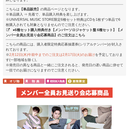
こちらは
【単品販売】
の商品ページとなります。
※単品購入 ⇒ 先着で、単品購入特典を差し上げます。
※UNIVERSAL MUSIC STORE限定6種セット特典はCDを1枚ずつ単品で6
枚購入されても対象となりませんのでご注意ください。
●6種セット購入特典付き【メンバーソロジャケット盤 6種セット】【メ
ンバー全員お見送り会応募商品】のご注文はこちら
こちらの商品には、購入者限定特典応募抽選券(シリアルナンバー)が封入さ
れております。
※
2月12日(木)午前中までのご注文は2月17日(火)のお届け
を予定しておりま
す(一部地域を除く)。
※発売日の異なる商品と一緒にご注文されると、発売日の遅い商品に併せて
一括でのお届けになりますのでご注意ください。