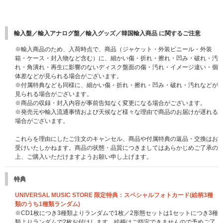
輸入盤／輸入アナログ盤／輸入グッズ／韓国輸入商品 に関するご注意
※輸入商品のため、入荷時点で、商品（ジャケット・外装ビニール・外装
箱・ケース・封入物など含む）に、細かい傷・折れ・擦れ・凹み・破れ・汚
れ・角潰れ・再生に影響のないディスク盤面の傷・汚れ・イメージ違い・個
体差などが見られる場合がございます。
※付属特典なども同様に、細かい傷・折れ・擦れ・凹み・破れ・汚れなどが
見られる場合がございます。
※商品の収録・封入内容が事前告知なく変更になる場合がございます。
※発売元や輸入流通事情および天候など様々な理由で商品のお届けが遅れる
場合がございます。
これらを理由にしたご注文のキャンセル、商品や付属特典の返品・交換はお
受けいたしかねます。商品の状態・品質につきましてはあらかじめご了承の
上、ご購入いただけますようお願い申し上げます。
特典
UNIVERSAL MUSIC STORE 限定特典：スペシャルフォトカード(絵柄3種
類のうち1種類ランダム)
※CD1枚につき3種類よりランダムで1枚／2形態セットは1セットにつき3種
類よりランダムで2枚お付けします。絵柄はご指定できませんので予めご了