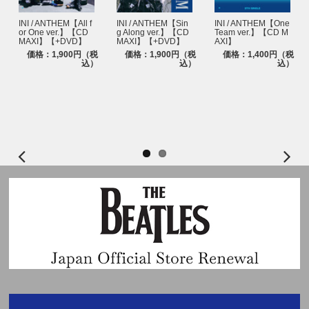
DxS（SEVENTEEN） / Serenade【2形態セット】【A賞：プレミアム
全員サイン会応募抽選対象】【CD】
INI / ANTHEM【All f
INI / ANTHEM【Sin
INI / ANTHEM【One
DxS（SEVENTEEN） / Serenade【COMPACT Ver.】【2種ランダム】
or One ver.】【CD
g Along ver.】【CD
Team ver.】【CD M
【A賞：プレミアム全員サイン会応募抽選対象】【CD】
MAXI】【+DVD】
MAXI】【+DVD】
AXI】
価格：1,900円（税
価格：1,900円（税
価格：1,400円（税
込）
込）
込）
【B賞】
DxS（SEVENTEEN） / Serenade【単品】【B賞：サイン会観覧応募抽
選対象】【CD】
DxS（SEVENTEEN） / Serenade【2形態セット】【B賞：サイン会観
覧応募抽選対象】【CD】
DxS（SEVENTEEN） / Serenade【COMPACT Ver.】【2種ランダム】
【B賞：サイン会観覧応募抽選対象】【CD】
※CD1枚につき、抽選1回分のエントリーとなります。そのため、2形態セ
ットをご購入いただいた場合は2回分のエントリーとなります。
※対象応募期間内に応募対象商品をご予約・ご購入ください｡
※上記応募期間以外は応募対象商品をご予約・ご購入いただけません。あら
かじめご了承ください。
※各回の締切間近などの時間帯によっては､各ストアでお買い求めいただき
にくい場合がございます。余裕を持ってご購入ください｡
※各CDの仕様､特典､購入に関する注意事項については下記NEWSにてご確
認ください｡
DxS 1st Mini Album「Serenade」発売決定&予約販売開始！
■応募期間