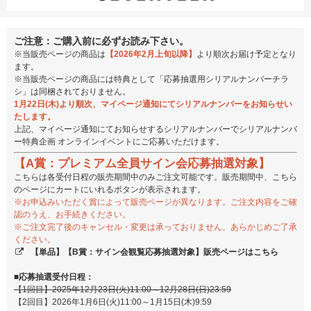
ご注意：ご購入前に必ずお読み下さい。
※当販売ページの商品は
【2026年2月上旬以降】
より順次お届け予定となり
ます。
※当販売ページの商品には特典として「応募抽選用シリアルナンバーチラ
シ」は同梱されておりません。
1月22日(木)より順次、マイページ通知にてシリアルナンバーをお知らせい
たします。
上記、マイページ通知にてお知らせするシリアルナンバーでシリアルナンバ
ー特典企画 オンラインイベントにご応募いただけます。
【A賞：プレミアム全員サイン会応募抽選対象】
こちらは各受付日程の販売期間中のみご注文可能です。販売期間中、こちら
のページにカートにいれるボタンが表示されます。
※お申込みいただく賞によって販売ページが異なります。ご注文内容をご確
認のうえ、お手続きください。
※ご注文完了後のキャンセル・変更は承っておりません。あらかじめご了承
ください。
【単品】【B賞：サイン会観覧応募抽選対象】販売ページはこちら
■応募抽選受付日程：
【1回目】2025年12月23日(火)11:00～12月28日(日)23:59
【2回目】2026年1月6日(火)11:00～1月15日(木)9:59