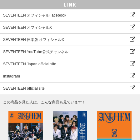
連続して実施いたします。ご自身のサイン順以外の時間は、指定された座席
LINK
にてご観覧ください。(12/23訂正)
・イベント開始から終了まで、抽選でランダムに決められたご自身の座席か
SEVENTEEN オフィシャルFacebook
ら写真・映像撮影が可能です。ただし、【サイン会待機レーンへの移動中〜
サイン会中〜ご自身の席へ戻るまで】は撮影・録音不可とさせていただきま
SEVENTEEN オフィシャルX
す。静止画・動画ともに、機材に関する指定・制限はありません。
※お座席はイベント前日の電子チケット発券時にご案内予定です。(1/7追
SEVENTEEN 日本版 オフィシャルX
記)
＜[B賞]：サイン会観覧について＞
SEVENTEEN YouTube公式チャンネル
・プレミアム全員サイン会(ミニトークショー＋サイン＋撮影会)の様子を、
整理券番号により指定されたご自身の座席からご観覧いただけます。
SEVENTEEN Japan official site
・B賞にてご参加いただいた方は、サイン会の観覧のみご参加可能で、サイ
ンを受け取ることはできません。
Instagram
・イベント開始から終了まで、ご自身の座席からスマートフォンのみでの写
真・映像撮影が可能です。静止画・動画に関する指定・制限はありません。
SEVENTEEN official site
※整理番号はイベント前日の電子チケット発券時にご案内予定です。(1/7追
記)
この商品を見た人は、こんな商品も見ています！
■イベント応募対象商品
※お申込みいただく賞によって販売ページが異なります。必ずご確認の上ご
予約ください。
【A賞】
DxS（SEVENTEEN） / Serenade【単品】【A賞：プレミアム全員サイ
ン会応募抽選対象】【CD】