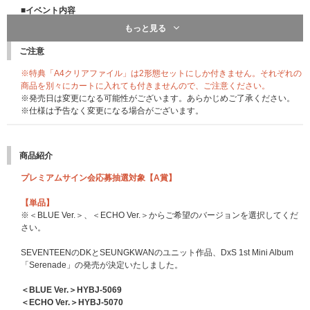
■イベント内容
メンバー指定個別オンラインお話会(60秒)
もっと見る
当選人数：100名(メンバー2名×50名)【12/24追記】
ご注意
■実施日
2026年2月21日(土)
※特典「A4クリアファイル」は2形態セットにしか付きません。それぞれの
※開催時間等の詳細は当選者の方に後日ご案内いたします。
商品を別々にカートに入れても付きませんので、ご注意ください。
※発売日は変更になる可能性がございます。あらかじめご了承ください。
■応募期間
※仕様は予告なく変更になる場合がございます。
[応募期間①]
2026年1月22日(木)11:00～1月27日(火)10:59まで
当落発表：1月30日(金)15:00頃
商品紹介
[応募期間②]
2026年1月27日(火)11:00～2月2日(月)10:59まで
プレミアムサイン会応募抽選対象【A賞】
当落発表：2月5日(木)15:00頃
[応募期間③]
【単品】
2026年2月2日(月)11:00～2月6日(金)10:59まで
※＜BLUE Ver.＞、＜ECHO Ver.＞からご希望のバージョンを選択してくだ
当落発表：2月10日(火)15:00頃
さい。
その他詳細は下記よりご確認ください。
SEVENTEENのDKとSEUNGKWANのユニット作品、DxS 1st Mini Album
SEVENTEEN オフィシャルサイト
「Serenade」の発売が決定いたしました。
抽選特典：プレミアム全員サイン会 ご招待
＜BLUE Ver.＞HYBJ-5069
DxS 1st Mini Album「Serenade」発売記念プレミアム全員サイン会は、SE
＜ECHO Ver.＞HYBJ-5070
VENTEEN Weverse ShopとUNIVERSAL MUSIC STOREの各ストアで下記