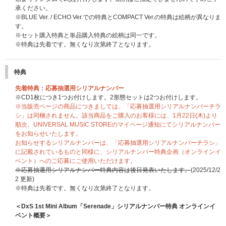
承ください。
※BLUE Ver. / ECHO Ver.での特典とCOMPACT Ver.の特典は絵柄が異なりま
す。
※セット購入特典と単品購入特典の絵柄は同一です。
※特典は先着です。無くなり次第終了となります。
特典
先着特典：応募抽選用シリアルナンバー
※CD1枚につき1つお付けします。2形態セットは2つお付けします。
※当販売ページの商品につきましては、「応募抽選用シリアルナンバーチラ
シ」は同梱されません。該当商品をご購入のお客様には、1月22日(木)より
順次、UNIVERSAL MUSIC STOREのマイページ通知にてシリアルナンバー
をお知らせいたします。
お知らせするシリアルナンバーは、「応募抽選用シリアルナンバーチラシ」
に記載されているものと同様に、シリアルナンバー特典企画（オンラインイ
ベント）へのご応募にご使用いただけます。
※応募抽選用シリアルナンバー特典内容は後日発表いたします。
(2025/12/2
2 更新)
※特典は先着です。無くなり次第終了となります。
＜DxS 1st Mini Album「Serenade」シリアルナンバー特典 オンラインイ
ベント概要＞