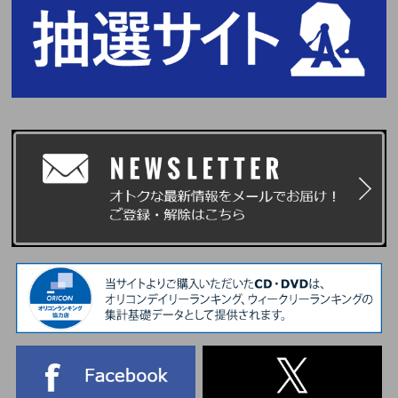
①2025年12月23日(火)11:00～12月28日(日)23:59まで
当落発表：2026年1月8日(木)17:00頃
②2026年1月6日(火)11:00～1月15日(木)9:59まで
当落発表：2026年1月26日(月)17:00頃
■応募方法 / 注意事項
SEVENTEEN Weverse Shop、UNIVERSAL MUSIC STOREにて「プレミア
ム全員サイン会応募商品」のご予約(ご決済完了)と同時に自動エントリーに
なり、お客様からの応募作業は必要ございません。
※CD1枚の購入で1口の応募となり、購入枚数、応募回数の制限はございま
せん。おひとり様何回でもご購入、ご応募いただけます。
※セット商品をご購入の場合は枚数分に応じた応募口数になります。(2形態
セット購入で2口)
※ご購入時に「プレミアム全員サイン会応募商品」と記載のある商品を選ん
でご購入ください。通常商品をご購入いただいても応募抽選の対象にはなり
ません。
※「プレミアム全員サイン会応募商品」も各ストア特典の対象となります。
■イベント抽選について(1/7追記)
本イベントの抽選発表および会場受付は抽選システム「chord」の『enchor
d(抽選結果ご確認サービス)』を採用しています。ご参加にあたっては、
『パスコード(chord発行電子チケット)』1枚につき、1台のスマートフォン
(タブレット含む)が必要となります。