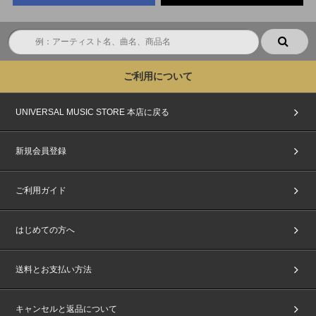
ご購入と同時に自動エントリーとなるため、chordへの会員登録(無料)は不
要ですが、chord＜@cdefgah.net＞からのメールが受信できるように、ご利
用端末の受信設定をしておいてください。
【chordウェブサイト】
https://cdefgah.net/
・enchord(エンコード)：抽選結果ご確認専用サービス
ご利用について
・passchord(パスコード)：イベントご参加用電子チケット発券サービス
※enchordにログインする際は、ご購入時にストアで登録された「メールア
UNIVERSAL MUSIC STORE 本店に戻る
ドレス」および「電話番号」の入力が必要です。
※enchordパスコードへは当落発表日時よりログイン可能になります。
※必ずお一人様につき、1つのメールアドレスをご使用ください。複数の方
新規会員登録
が同じメールアドレスを使用されるとchordからのメールが届かなくなりま
す。また、chordパスコードページへのログインもできなくなりますので、
ご注意ください。
ご利用ガイド
※同様に必ずお一人様につき、1つのスマートフォン・タブレット(一部機種
を除く)をご使用ください。
※ご注文・ご登録の際に入力するお名前は＜必ず日本語(漢字・ひらがな・
はじめての方へ
カタカナ)＞にてご入力ください。ただし、お名前が、英ローマ字の場合
は、英ローマ字にてご入力ください。それ以外の言語でのご入力はイベント
応募対象外になります。ご注意ください。注文者情報とお届け先情報の両方
送料とお支払い方法
を使用する場合がございますので、必ずどちらも応募者の情報でご登録およ
びご注文をお願いいたします。
『主催者が指定する顔写真付きの指定身分証明書』の表記にあわせてお名前
キャンセルと返品について
をご入力ください。