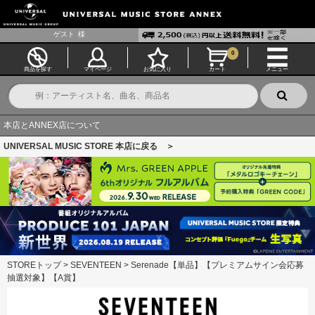
ゲスト
様
0
商品を探す
マイページ
お気に入り
カート
メニュー
本店とANNEX店について
UNIVERSAL MUSIC STORE 本店に戻る ＞
STOREトップ
>
SEVENTEEN
>
Serenade【単品】【プレミアムサイン会応募
抽選対象】【A賞】