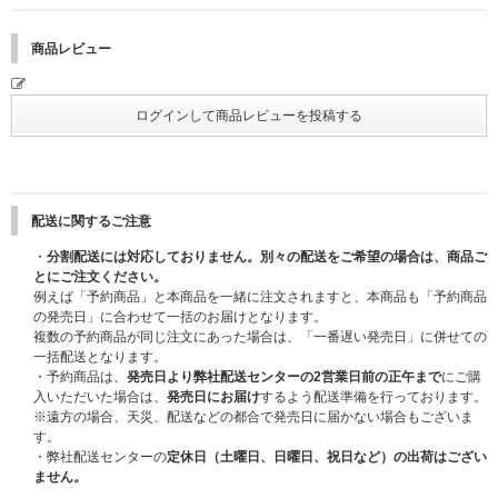
期間中に応募対象商品をご予約・ご購入されたお客様の中から抽選でご招待
いたします。
商品レビュー
必ず下記詳細をご確認の上、ご予約ください。
【DxS 1st Mini Album「Serenade」発売記念プレミアム全員サイン会概
要】
■開催日程/会場
日程：2026年4月27日(月)
会場：東京都内某所
配送に関するご注意
※会場は当選者様のみにご案内いたします。
・
分割配送には対応しておりません。別々の配送をご希望の場合は、商品ご
※開催時間・集合時間等の詳細はご当選者の方にのみchordより後日メール
とにご注文ください。
にてご連絡いたします。
例えば「予約商品」と本商品を一緒に注文されますと、本商品も「予約商品
の発売日」に合わせて一括のお届けとなります。
■内容詳細
複数の予約商品が同じ注文にあった場合は、「一番遅い発売日」に併せての
[A賞]：プレミアム全員サイン会(全員ミニトークショー＋サイン＋撮影会)
一括配送となります。
当選者数：50名
・予約商品は、
発売日より弊社配送センターの2営業日前の正午まで
にご購
入いただいた場合は、
発売日にお届け
するよう配送準備を行っております。
[B賞]：サイン会観覧
※遠方の場合、天災、配送などの都合で発売日に届かない場合もございま
当選者数：500名
す。
・弊社配送センターの
定休日（土曜日、日曜日、祝日など）の出荷はござい
＜[A賞]：プレミアム全員サイン会について＞
ません。
・DKとSEUNGKWANとの
メンバー全員との
サイン会を、お一人ずつ順番に