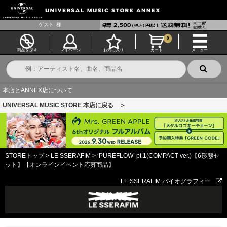
ゲスト
様
0
商品を探す
マイページ
お気に入り
カート
メニュー
本店とANNEX店について
UNIVERSAL MUSIC STORE 本店に戻る ＞
STOREトップ
>
LE SSERAFIM
>
‘PUREFLOW’ pt.1(COMPACT ver.)【6形態セ
ット】【オンラインイベント応募商品】
LE SSERAFIM バイオグラフィー