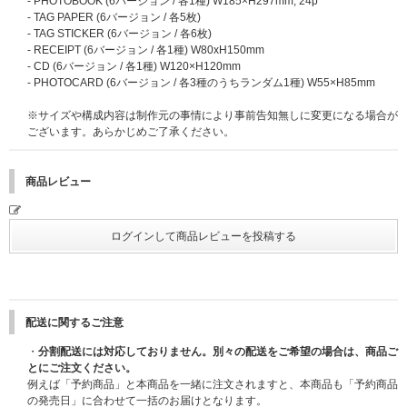
- PHOTOBOOK (6バージョン / 各1種) W185×H297mm, 24p
- TAG PAPER (6バージョン / 各5枚)
■応募期間(全3回)
※イベントは全2部で開催予定です。｢ご参加いただける部(時間帯)｣は、当
- TAG STICKER (6バージョン / 各6枚)
【第1回】2026年6月1日(月)11:00～6月9日(火)10:59 → 当落発表：6月15日
選時にランダムで振り分けられます。また、当選後のご参加いただける部
- RECEIPT (6バージョン / 各1種) W80xH150mm
(月) 17:00頃
(時間帯)の変更はできかねます。あらかじめご了承ください。
- CD (6バージョン / 各1種) W120×H120mm
【第2回】2026年6月9日(火)11:00～6月16日(火)10:59 → 当落発表：6月22
※サインする用紙は運営側でご用意いたします。指定用紙以外へのサインは
- PHOTOCARD (6バージョン / 各3種のうちランダム1種) W55×H85mm
日(月) 17:00頃
いたしませんのでご了承ください。
【第3回】2026年6月16日(火)11:00～6月23日(火)10:59 → 当落発表：6月2
※サインにはお客様のお名前を入れます。詳細は当選者様のみに当日お伝え
※サイズや構成内容は制作元の事情により事前告知無しに変更になる場合が
9日(月) 17:00頃
いたします。サインとお名前以外の記載はいたしません。
ございます。あらかじめご了承ください。
※締切間近など時間帯によっては、応募画面に繋がりにくい場合がございま
■サインのお届けについて
す。余裕を持ってご応募ください。
※サインは対象商品ご予約時の対象ストアにご登録されているご住所・氏名
商品レビュー
※上記応募期間以外はご応募いただけません。あらかじめご了承ください。
宛に発送いたしますので、お間違いのないようにご登録ください。ご購入後
※商品が届かない、受け取れない等の理由を含め、いかなる場合も上記応募
に住所を変更されても対応できませんのでご注意ください。ご購入応募時の
期間以外はご応募いただけません。あらかじめご了承ください。
「対象ストアchord ご登録会員情報」の住所にお届けいたします。
※オンラインショップにてご購入の方は、商品受取日と上記スケジュールを
・LE SSERAFIM Weverse Shop：注文時の「お届け先情報」のご住所にお
必ずご自身でご確認のうえ、ご購入・ご応募ください。
届けいたします。
・UNIVERSAL MUSIC STORE：ご注文時の会員情報のご住所にお届けいた
■応募方法及び注意事項
します。商品のお届け先に指定されたご住所とは異なりますのでご注意くだ
※シリアルナンバー1つにつき1回のご応募が可能であり、お一人様何回で
さい。
もご応募可能です。
※サインのお届けは7月中を予定しております。お届け予定時期は予告なく
配送に関するご注意
※本企画は日本国内限定の企画です。海外からのお問い合わせには対応いた
変更になる可能性がございます。あらかじめご了承ください。
・
分割配送には対応しておりません。別々の配送をご希望の場合は、商品ご
しかねますので、あらかじめご了承ください。
※サインの発送は、日本国内のみとさせていただきます。
とにご注文ください。
※サインは直筆のため、スレや汚れなどがある場合がございます。また、取
例えば「予約商品」と本商品を一緒に注文されますと、本商品も「予約商品
り扱いには十分注意いたしますが軽微な傷、破れも発生する場合がございま
の発売日」に合わせて一括のお届けとなります。
す。いずれも軽微な場合は交換いたしかねますのでご了承ください。