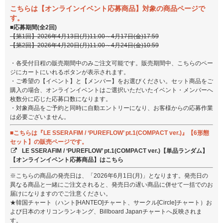
こちらは【オンラインイベント応募商品】対象の商品ページで
す。
■応募期間(全2回)
【第1回】2026年4月13日(月)11:00～4月17日(金)17:59
【第2回】2026年4月20日(月)11:00～4月24日(金)10:59
・各受付日程の販売期間中のみご注文可能です。販売期間中、こちらのペー
ジにカートにいれるボタンが表示されます。
・ご希望の【イベント】と【メンバー】をお選びください。セット商品をご
購入の場合、オンラインイベントはご選択いただいたイベント・メンバーへ
枚数分に応じた応募口数になります。
・対象商品をご予約と同時に自動エントリーになり、お客様からの応募作業
は必要ございません。
■こちらは『LE SSERAFIM / ‘PUREFLOW’ pt.1(COMPACT ver.)』【6形態
セット】の販売ページです。
LE SSERAFIM / ‘PUREFLOW’ pt.1(COMPACT ver.)【単品ランダム】
【オンラインイベント応募商品】はこちら
※こちらの商品の発売日は、「2026年6月1日(月)」となります。発売日の
異なる商品と一緒にご注文されると、発売日の遅い商品に併せて一括でのお
届けになりますのでご注意ください。
★韓国チャート（ハント[HANTEO]チャート、サークル[Circle]チャート）お
よび日本のオリコンランキング、Billboard Japanチャートへ反映されま
す。