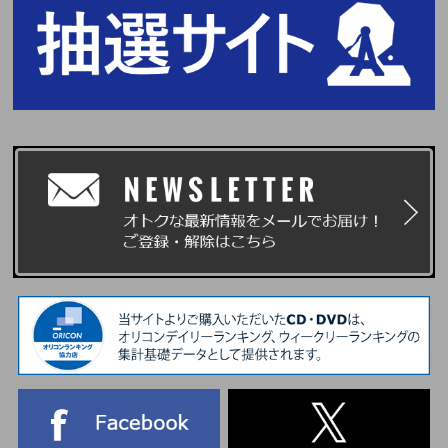
※CD1枚の購入で1口の応募となり、購入枚数、応募回数の制限はございま
せん。おひとり様何回でもご購入、ご応募いただけます。
※セット商品をご購入の場合は枚数分に応じた応募口数になります。(4形態
セット購入で4口、6形態セット購入で6口)
※ご購入時に「オンラインイベント応募商品」と記載のある商品を選んでご
購入ください。通常商品をご購入いただいても応募抽選の対象にはなりませ
ん。
※お支払方法は、クレジットカード、携帯キャリア決済のみとなります。
※「オンラインイベント応募商品」も各ストア特典の対象となります。
※各ストアのCD購入特典、および2nd Studio Album ‘PUREFLOW’ pt.1ご購
入で差し上げる応募抽選用シリアルナンバーはご予約・ご購入いただいたC
Dの枚数に応じて各CDの特典条件に沿って差し上げます。
※COMPACT ver. 単品ランダムをご購入の場合、＜メンバー指定個別プレミ
アムロングトーク＞、＜メンバー指定個別ロングトーク＋サイン会＞および
＜ユニット指定グループトーク＞の応募メンバー・ユニットはご選択いただ
けますが、商品のバージョンはランダムでのお届けとなります。
※お客様のご都合による長期不在・住所不明の返送品については保管義務を
負いかねます。再発送の対応はできませんので、あらかじめご了承くださ
い。発送完了後3か月を過ぎた場合はお問い合わせにも対応できかねますの
でご了承ください。
■イベント抽選/本人確認について
本イベントの抽選発表は、抽選システム「chord」の『enchord(エンコー
ド)』を採用しています。