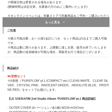
※イベントの詳細は上記HPよりご確認ください。
※開催日程は変更される場合があります。
(開催時間は決定次第、当選者の方のみにご案内いたします)
【LE SSERAFIM 2nd Studio Album ‘PUREFLOW’ pt.1 シリアルナンバー特
典「オフライン特典会」 概要】
※オンラインイベントは、対象ストアで対象商品をご予約・ご購入いただく
■オフライン特典会開催日程
と同時に自動応募エントリー(お客様でのご応募作業は不要です)になり、抽
もっと見る
2026年8月22日(土) 東京都内（13時スタート予定）
選結果は抽選システム「chord」の『enchord(エンコード)』にて発表、ご当
2026年8月23日(日) 大阪市内（13時スタート予定）
選された方は「WithLIVE Meet&Greet」アプリよりご参加いただきます。
ご注意
※開催時間、その他詳細は後日当選者向けにあらためてご案内いたします。
■開催内容
※購入可能点数：お一人様1会計につき、セット商品は5点までご購入可能
※開催会場は当選者のみにお伝えする予定です。
＜メンバー指定個別プレミアムロングトーク＞
です。
※開催日程は変更される場合があります。
応募時に指定したメンバーと約2分間オンライントークにご参加いただけま
※商品は数に限りがあります。上限数に達し次第、販売を終了いたします
す。
が、商品数の追加確保が可能な場合、再販売を行う場合がございます。
■オフライン特典会イベント内容
・ミニトーク/ミニフォトタイム＋メンバー指定個別ツーショット撮影
＜メンバー全員トーク＋サイン会＞
・ミニトーク＋メンバー全員サイン会(2部実施予定)(2部の内、1部はFEAR
全メンバーと順番に約30秒ずつオンライントークをしながら、オンライン
商品紹介
NOT Membership (JP)会員限定となります。)
上でのサイン会にご参加いただけます。
・ミニトーク/ミニフォトタイム＋メンバー指定個別サイン会(FEARNOT Me
■6形態セット
mbership (JP)会員限定となります。)
※サインする用紙は運営側でご用意いたします。指定用紙以外へのサインは
※6形態（‘PUREFLOW’ pt.1 (COMPACT ver.) CLEAN WHITE、CLEAR SIL
・ミニトーク/ミニフォトタイム＋全員ハイタッチ
いたしませんのでご了承ください。
VER、CRYSTAL PINK、INNOCENT GREEN、ABSOLUTE BLUE、PRISTI
※サインにはお客様のお名前を入れます。詳細は当選者様のみに当日お伝え
NE RED）をセットでお届けします。
※イベント内容の詳細は後日ご案内いたします。
いたします。サインとお名前以外の記載はいたしません。
※メンバー全員サイン会のうち1部とミニトーク/ミニフォトタイム＋メンバ
【LE SSERAFIM 2nd Studio Album ‘PUREFLOW’ pt.1 商品詳細】
ー指定個別サイン会は「LE SSERAFIM GLOBAL OFFICIAL FANCLUB FEA
＜メンバー指定個別ロングトーク＋サイン会＞（2部実施）
RNOT MEMBERSHIP (JP)会員限定イベント」です。イベント開催日時点で
応募時に指定したメンバーと約40秒間オンライントークをお楽しみいただ
- OUTER COVER (6バージョン / 各1種) W230×H297mm
有効会員でない場合参加対象外になる場合がございます。
きながら、オンライン上でのサイン会にご参加いただけます。