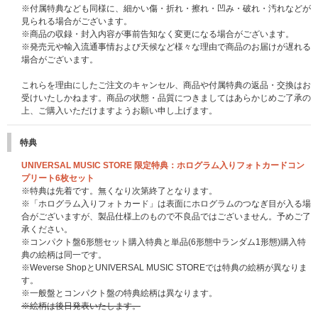
※付属特典なども同様に、細かい傷・折れ・擦れ・凹み・破れ・汚れなどが
見られる場合がございます。
※商品の収録・封入内容が事前告知なく変更になる場合がございます。
※発売元や輸入流通事情および天候など様々な理由で商品のお届けが遅れる
場合がございます。
これらを理由にしたご注文のキャンセル、商品や付属特典の返品・交換はお
受けいたしかねます。商品の状態・品質につきましてはあらかじめご了承の
上、ご購入いただけますようお願い申し上げます。
特典
UNIVERSAL MUSIC STORE 限定特典：ホログラム入りフォトカードコン
プリート6枚セット
※特典は先着です。無くなり次第終了となります。
※「ホログラム入りフォトカード」は表面にホログラムのつなぎ目が入る場
合がございますが、製品仕様上のもので不良品ではございません。予めご了
承ください。
※コンパクト盤6形態セット購入特典と単品(6形態中ランダム1形態)購入特
典の絵柄は同一です。
※Weverse ShopとUNIVERSAL MUSIC STOREでは特典の絵柄が異なりま
す。
※一般盤とコンパクト盤の特典絵柄は異なります。
※絵柄は後日発表いたします。