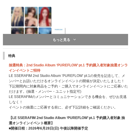
もっと見る
特典
※こちらは終了しました※
抽選特典：2nd Studio Album ‘PUREFLOW’ pt.1 予約購入者対象抽選オンラ
先着特典：応募抽選用シリアルナンバー
インイベントご招待
CD1枚ご購入につき「応募抽選用シリアルナンバー」を1つ差し上げます。
LE SSERAFIM 2nd Studio Album ‘PUREFLOW’ pt.1の発売を記念して、メ
※特典は先着です。無くなり次第予告なく配布終了になります。
ンバーとお話いただけるオンラインイベントの開催が決定いたしました！
※4形態セット購入の場合は「応募抽選用シリアルナンバー」を4つ、6形態
下記期間内に対象商品をご予約・ご購入でオンラインイベントにご応募いた
セットの場合は6つ、10形態セットの場合は10点差し上げます。
だけます。(抽選・メンバー・ユニット指定可)
※UNIVERSAL MUSIC STOREでは商品と同梱して「応募抽選用シリアルナ
LE SSERAFIMのメンバーとコミュニケーションできる機会を、ぜひお見逃
ンバーチラシ」をお送りいたします。
しなく！
イベントの抽選にご応募する前に、必ず下記詳細をご確認ください。
■「オフライン特典会」開催決定
（2026/4/24追記）
https://www.universal-music.co.jp/lesserafim/news/2026-04-24-2/
【LE SSERAFIM 2nd Studio Album ‘PUREFLOW’ pt.1 予約購入者対象 抽
■シリアルナンバー特典詳細決定
（2026/6/1追記）
選オンラインイベント概要】
https://www.universal-music.co.jp/lesserafim/news/2026-06-01/
■開催日程：2026年6月28日(日) 午後以降開催予定