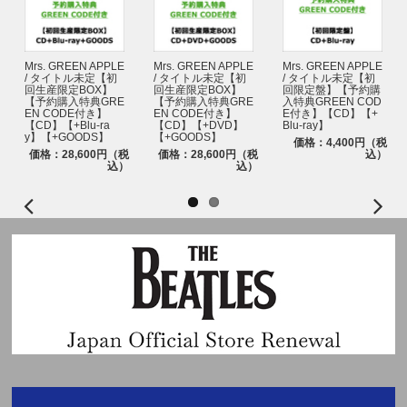
‘PUREFLOW’ pt.1【4形態セット】【オンラインイベント応募商品】
‘PUREFLOW’ pt.1【単品ランダム】【オンラインイベント応募商品】
‘PUREFLOW’ pt.1(COMPACT ver.)【6形態セット】【オンラインイベ
ント応募商品】
Mrs. GREEN APPLE
Mrs. GREEN APPLE
Mrs. GREEN APPLE
/ タイトル未定【初
/ タイトル未定【初
/ タイトル未定【初
‘PUREFLOW’ pt.1(COMPACT ver.)【単品ランダム】【オンラインイベ
回生産限定BOX】
回生産限定BOX】
回限定盤】【予約購
ント応募商品】
【予約購入特典GRE
【予約購入特典GRE
入特典GREEN COD
※必ず「オンラインイベント応募商品」と記載のある商品を選んでご購入く
EN CODE付き】
EN CODE付き】
E付き】【CD】【+
【CD】【+Blu-ra
【CD】【+DVD】
Blu-ray】
ださい。通常商品をご購入いただいても応募抽選の対象にはなりません。
y】【+GOODS】
【+GOODS】
価格：4,400円（税
価格：28,600円（税
価格：28,600円（税
込）
■応募方法/注意事項
込）
込）
LE SSERAFIM Weverse Shop、UNIVERSAL MUSIC STOREにて「オンラ
インイベント応募商品」のご予約(ご決済完了)と同時に自動エントリーにな
り、お客様からの応募作業は必要ございません。当イベントへのご応募を希
望されるお客様は、必ず「オンラインイベント応募商品」を選択してご購入
ください。
・注文者情報とお届け先情報の両方を使用する場合がございますので、必ず
どちらも応募者の情報でご登録およびご注文をお願いいたします。
・本イベントは、ユニバーサルミュージック合同会社(UNIVERSAL MUSIC
LLC)、株式会社HYBE JAPAN、WEVERSE JAPAN株式会社およびBEENOS
Entertainment株式会社の間で、受付時に取得した情報(個人情報を含む)を相
互に使用させていただきます。あらかじめご了承ください。
※上記、応募期間中に各対象サイトにて【オンラインイベント応募商品】を
ご予約・ご購入いただいた分が対象です。