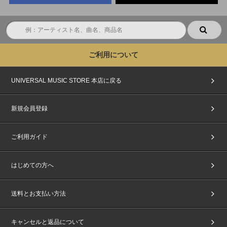
対象ストアでのご購入と同時に自動エントリーとなるため、chordへの会員
登録(無料) およびchord上でのご応募は不要ですが、＜@cdefgah.net＞から
のメールが受信できるように、ご利用端末の受信設定をしておいてくださ
い。
※イベント当日は「ご予約された対象ストアご登録会員情報」と下記＜＜
「オンラインイベント」ご本人確認と注意事項＞＞のURL先に記載してい
ご利用について
る「本イベント指定の顔写真付きの身分証明書」でご本人確認を行いますの
で、ご予約されるストアでの会員登録内容は身分証明書と必ず一致する内容
でご登録ください。
UNIVERSAL MUSIC STORE 本店に戻る
※対象商品ご購入時に入力するお名前は身分証と同一の＜必ず日本語(漢
字・ひらがな・カタカナ)＞にてご入力ください。ただし、イベント当日お
持ちになるパスポート等「本イベント指定の顔写真付きの身分証明書」に記
新規会員登録
載のお名前がアルファベットの場合は、アルファベットにてご入力くださ
い。それ以外の言語でのご登録はイベント応募対象外になりますのでご注意
ください。
ご利用ガイド
※対象ストアご予約の際は、当選後イベントに参加を希望されるご本人様の
情報を必ず正しくご入力ください。対象ストアでの会員登録後は「お名前・
フリガナ・性別・生年月日」は変更いただけませんのでご注意ください。
※UNIVERSAL MUSIC STOREでご購入の方は注文時にご登録いただいてい
はじめての方へ
る「会員情報」がご本人様情報になります。ご注文者様情報とお届け先の情
報が異なる場合はご注意ください。
※保護者の名義で登録し当選されても、お子様や別名義の方が参加すること
送料とお支払い方法
はできません。
※当選者にお送りするイベント参加用シリアルコードの共有、譲渡、SNS
へのアップロードは全て禁止です。お客様同士のトラブルには一切関与いた
キャンセルと返品について