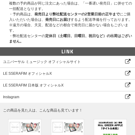
複数の予約商品が同じ注文にあった場合は、「一番遅い発売日」に併せての
一括配送となります。
＜ユニット指定グループトーク＞
・予約商品は、
発売日より弊社配送センターの2営業日前の正午まで
にご購
応募時に指定したメンバーの組み合わせと約60秒間オンライントークをお
入いただいた場合は、
発売日にお届け
するよう配送準備を行っております。
楽しみいただけます。
※遠方の場合、天災、配送などの都合で発売日に届かない場合もございま
ユニットは下記2組を予定しております。
す。
・ユニット1：SAKURA ＆ HONG EUNCHAE
・弊社配送センターの
定休日（土曜日、日曜日、祝日など）の出荷はござい
・ユニット2：KIM CHAEWON ＆ HUH YUNJIN ＆ KAZUHA
ません。
※ユニットメンバーが変更になる可能性があります。その場合もキャンセル
や商品代金の返金及び振り替えは出来ませんので、あらかじめご了承の上、
LINK
ご応募ください。
ユニバーサル ミュージック オフィシャルサイト
■応募期間(全2回)
【第1回】2026年4月13日(月)11:00～4月17日(金)17:59 → 当落発表：4月2
LE SSERAFIM オフィシャルX
3日(木)17:00頃
【第2回】2026年4月20日(月)11:00～4月24日(金)10:59 → 当落発表：5月7
LE SSERAFIM 日本版 オフィシャルX
日(木)17:00頃
※対象応募期間内に応募対象商品をご予約、ご購入ください。
Instagram
※上記応募期間以外は応募対象商品をご予約、ご購入いただけません。あら
かじめご了承ください。
この商品を見た人は、こんな商品も見ています！
※各回の締切間近などの時間帯によっては、ご購入応募画面に繋がりにくい
場合がございます。余裕を持ってご購入ください。
■オンラインイベント応募対象商品
LE SSERAFIM 2nd Studio Album ‘PUREFLOW’ pt.1