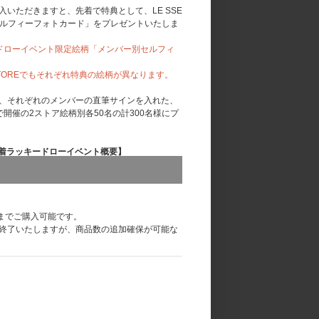
いただきますと、先着で特典として、LE SSE
セルフィーフォトカード」をプレゼントいたしま
26-04-24-2/
ドローイベント限定絵柄「メンバー別セルフィ
26-06-01/
MUSIC STOREでもそれぞれ特典の絵柄が異なります。
W’ pt.1 シリアルナンバー特典「オフライン特典会」 概
、それぞれのメンバーの直筆サインを入れた、
開催の2ストア絵柄別各50名の計300名様にプ
' pt.1 先着ラッキードローイベント概要】
案内いたします。
までご購入可能です。
す。既にご予約済の商品は対象外になりますの
終了いたしますが、商品数の追加確保が可能な
ショット撮影
はFEARNOT Membership (JP)会員限定
であっても、予定数量に達し次第、早期にプレ
了承ください。
RNOT Membership (JP)会員限定となり
ーイベントプレゼント用の「メンバー別セルフィーフォ
了後お客様のマイページにてご確認可能です。