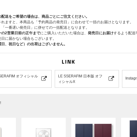
の配送をご希望の場合は、商品ごとにご注文ください。
されますと、本商品も「予約商品の発売日」に合わせて一括のお届けとなります。
、「一番遅い発売日」に併せての一括配送となります。
ーの2営業日前の正午まで
にご購入いただいた場合は、
発売日にお届け
するよう配送
★UNIVERSAL MUSIC STORE絵柄 【3回目】開催分
売日に届かない場合もございます。
リードシングル「CELEBRATION」MV内の、ラスト
曜日、祝日など）の出荷はございません。
をお届けします！
LINK
SSERAFIM オフィシャル
LE SSERAFIM 日本版 オフ
Instag
ィシャルX
！
※LE SSERAFIM Weverse ShopとUNIVERSAL M
※一般盤4形態セット、一般盤単品(4形態中ランダム1形
品(6形態中ランダム1形態)購入時に付く先着ラッキード
ド」は、同一店舗内では同じ絵柄になります。