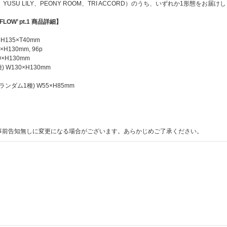
SCAR、YUSU LILY、PEONY ROOM、TRI ACCORD）のうち、いずれか1形態をお届け
※イベント内容の詳細は後日ご案内いたします。
■ラッキードローイベント特典
※メンバー全員サイン会のうち1部とミニトーク/ミニフォ
★UNIVERSAL MUSIC STORE絵柄 【1回目】開催分
REFLOW’ pt.1 商品詳細】
SERAFIM GLOBAL OFFICIAL FANCLUB FEARNO
→販売は終了しました。
ト開催日時点で有効会員でない場合参加対象外になる場合
×H135×T40mm
×H130mm, 96p
■応募期間(全3回)
0×H130mm
【第1回】2026年6月1日(月)11:00～6月9日(火)10:59 → 
種) W130×H130mm
【第2回】2026年6月9日(火)11:00～6月16日(火)10:59 →
【第3回】2026年6月16日(火)11:00～6月23日(火)10:59 
ちランダム1種) W55×H85mm
※締切間近など時間帯によっては、応募画面に繋がりにく
さい。
※上記応募期間以外はご応募いただけません。あらかじめ
※商品が届かない、受け取れない等の理由を含め、いかな
事前告知無しに変更になる場合がございます。あらかじめご了承ください。
せん。あらかじめご了承ください。
※オンラインショップにてご購入の方は、商品受取日と上
★UNIVERSAL MUSIC STORE絵柄 【2回目】開催分
ご購入・ご応募ください。
リードシングル「CELEBRATION」MV撮影時のオフシ
→販売は終了しました。
■応募方法及び注意事項
※シリアルナンバー1つにつき1回のご応募が可能であり
※本企画は日本国内限定の企画です。海外からのお問い合
ご了承ください。