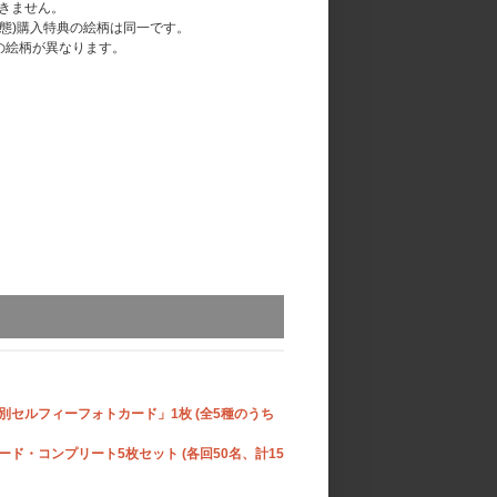
きません。
形態)購入特典の絵柄は同一です。
は特典の絵柄が異なります。
つ差し上げます。
ます。
セルフィーフォトカード」1枚 (全5種のうち
」を4つ、6形態セットの場合は6つ、10形態セ
・コンプリート5枚セット (各回50名、計15
て「応募抽選用シリアルナンバーチラシ」をお送りいた