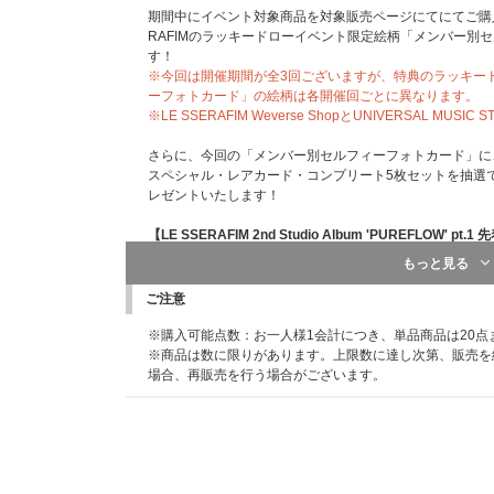
期間中にイベント対象商品を対象販売ページにてにてご購入
■「オフライン特典会」開催決定
（2026/4/24追記）
RAFIMのラッキードローイベント限定絵柄「メンバー別
https://www.universal-music.co.jp/lesserafim/news/20
す！
■シリアルナンバー特典詳細決定
（2026/6/1追記）
※今回は開催期間が全3回ございますが、特典のラッキー
https://www.universal-music.co.jp/lesserafim/news/20
ーフォトカード」の絵柄は各開催回ごとに異なります。
※イベントの詳細は上記HPよりご確認ください。
※LE SSERAFIM Weverse ShopとUNIVERSAL 
【LE SSERAFIM 2nd Studio Album ‘PUREFLO
さらに、今回の「メンバー別セルフィーフォトカード」に
要】
スペシャル・レアカード・コンプリート5枚セットを抽選で
■オフライン特典会開催日程
レゼントいたします！
2026年8月22日(土) 東京都内（13時スタート予定）
2026年8月23日(日) 大阪市内（13時スタート予定）
【LE SSERAFIM 2nd Studio Album 'PUREFLOW
■ラッキードローイベント開催日程
もっと見る
※開催時間、その他詳細は後日当選者向けにあらためてご
【1回目】2026年4月24日(金)11:00～5月1日(金)10:59
※開催会場は当選者のみにお伝えする予定です。
【2回目】2026年5月1日(金)11:00～5月8日(金)10:59
ご注意
※開催日程は変更される場合があります。
【3回目】2026年5月15日(金)11:00～5月18日(月)10:59
※購入可能点数：お一人様1会計につき、単品商品は20点
■オフライン特典会イベント内容
※上記ラッキードローイベント期間内のご予約分が対象で
※商品は数に限りがあります。上限数に達し次第、販売を
・ミニトーク/ミニフォトタイム＋メンバー指定個別ツー
で、あらかじめご了承ください。
場合、再販売を行う場合がございます。
・ミニトーク＋メンバー全員サイン会(2部実施予定)(2部の内、1部
※フォトカードは数に限りがございますので、対象期間中
となります。)
ゼント配布が終了する場合がありますので、あらかじめご
・ミニトーク/ミニフォトタイム＋メンバー指定個別サイン会(FEA
※UNIVERSAL MUSIC STOREではラッキードロ
ます。)
トカード」は商品に同梱いたします。
・ミニトーク/ミニフォトタイム＋全員ハイタッチ
※こちらのラッキードローイベント先着特典は、ご購入完