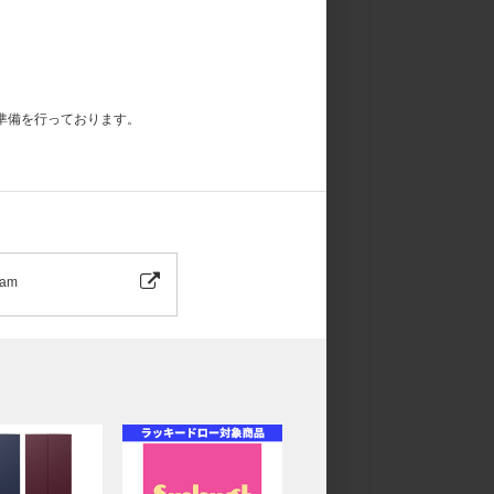
準備を行っております。
シーンで着用している存在感のある衣装のセルフィー
ram
USIC STOREでは特典の絵柄が異なります。
態)、コンパクト盤6形態セット、コンパクト盤単
ロー限定絵柄「メンバー別セルフィーフォトカー