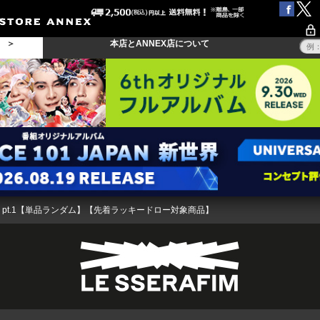
る ＞
本店とANNEX店について
OW’ pt.1【単品ランダム】【先着ラッキードロー対象商品】