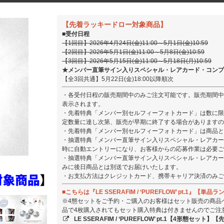
【先着ラッキードロー対象商品】
■受付日程
【1回目】2026年4月24日(金)11:00～5月1日(金)10:59
【2回目】2026年5月1日(金)11:00～5月8日(金)10:59
【3回目】2026年5月15日(金)11:00～5月18日(月)10:59
★メンバー直筆サイン入りスペシャル・レアカード・コンプ
【全3回共通】5月22日(金)18:00以降順次
・各受付日程の販売期間中のみご注文可能です。販売期間中
表示されます。
・先着特典「メンバー別セルフィーフォトカード」は数に限
定数量に達し次第、販売が早期に終了する場合がありますの
・先着特典「メンバー別セルフィーフォトカード」は商品と
・抽選特典「メンバー直筆サイン入りスペシャル・レアカー
時に自動エントリーになり、お客様からの応募作業は必要ご
・抽選特典「メンバー直筆サイン入りスペシャル・レアカー
みに後日商品とは別送でお届けいたします。
・お支払方法はクレジットカード、携帯キャリア決済のみご
■こちらは『LE SSERAFIM / ‘PUREFLOW’ pt.1』
※4態セットをご予約・ご購入のお客様はセット販売の商品
品で4枚購入されてもセット購入特典は付きませんのでご注
LE SSERAFIM / ‘PUREFLOW’ pt.1【4形態