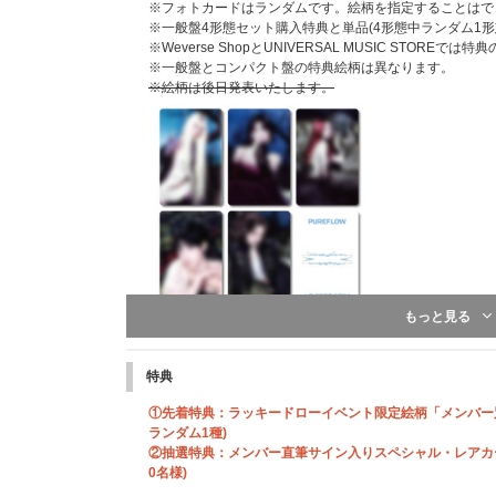
※フォトカードはランダムです。絵柄を指定することはで
※一般盤4形態セット購入特典と単品(4形態中ランダム1
※Weverse ShopとUNIVERSAL MUSIC STOREで
※一般盤とコンパクト盤の特典絵柄は異なります。
※絵柄は後日発表いたします。
もっと見る
※こちらは終了しました※
先着特典：応募抽選用シリアルナンバー
特典
CD1枚ご購入につき「応募抽選用シリアルナンバー」を1
※特典は先着です。無くなり次第予告なく配布終了になり
①先着特典：ラッキードローイベント限定絵柄「メンバー別
※4形態セット購入の場合は「応募抽選用シリアルナンバー
ランダム1種)
ットの場合は10点差し上げます。
②抽選特典：メンバー直筆サイン入りスペシャル・レアカード
※UNIVERSAL MUSIC STOREでは商品と同梱し
0名様)
します。