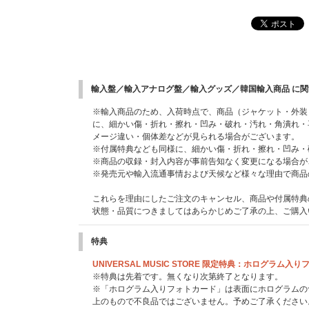
輸入盤／輸入アナログ盤／輸入グッズ／韓国輸入商品 に
※輸入商品のため、入荷時点で、商品（ジャケット・外装
に、細かい傷・折れ・擦れ・凹み・破れ・汚れ・角潰れ・
メージ違い・個体差などが見られる場合がございます。
※付属特典なども同様に、細かい傷・折れ・擦れ・凹み・
※商品の収録・封入内容が事前告知なく変更になる場合が
※発売元や輸入流通事情および天候など様々な理由で商品
これらを理由にしたご注文のキャンセル、商品や付属特典
状態・品質につきましてはあらかじめご了承の上、ご購入
特典
UNIVERSAL MUSIC STORE 限定特典：ホログラム
※特典は先着です。無くなり次第終了となります。
※「ホログラム入りフォトカード」は表面にホログラムの
上のもので不良品ではございません。予めご了承ください