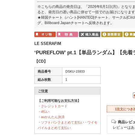
※こちらの商品の発売日は、「2026年6月1日(月)」とな
ると、発売日の遅い商品に併せて一括でのお届けになります
★韓国チャート（ハント[HANTEO]チャート、サークル[Ci
グ、Billboard Japanチャートへ反映されます。
LE SSERAFIM
‘PUREFLOW’ pt.1【単品ランダム】
【CD】
商品番号
DSKU-15933
組み枚数
1
ご注意
【ご利用可能なお支払方法】
・クレジットカード
1注文につき
・d払い
・auかんたん決済
商品レビ
・ソフトバンクまとめて支払い・ワイモ
レビューはあ
バイルまとめて支払い