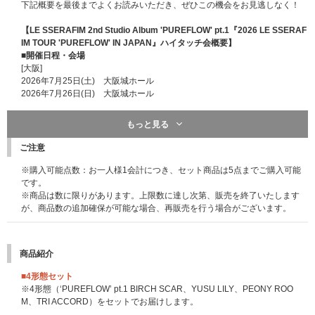
下記概要を最後までよくお読みいただき、ぜひこの機会をお見逃しなく！
【LE SSERAFIM 2nd Studio Album 'PUREFLOW' pt.1『2026 LE SSERAF
IM TOUR 'PUREFLOW' IN JAPAN』ハイタッチ会概要】
■開催日程・会場
[大阪]
2026年7月25日(土) 大阪城ホール
2026年7月26日(日) 大阪城ホール
[神奈川]
※こちらは終了しました※
もっと見る
2026年7月30日(木) Kアリーナ横浜
先着特典：応募抽選用シリアルナンバー
2026年8月1日(土) Kアリーナ横浜
CD1枚ご購入につき「応募抽選用シリアルナンバー」を1つ差し上げます。
ご注意
2026年8月2日(日) Kアリーナ横浜
※特典は先着です。無くなり次第予告なく配布終了になります。
※購入可能点数：お一人様1会計につき、セット商品は5点までご購入可能
※4形態セット購入の場合は「応募抽選用シリアルナンバー」を4つ、6形態
[静岡]
です。
セットの場合は6つ、10形態セットの場合は10点差し上げます。
2026年8月8日(土) エコパアリーナ
※商品は数に限りがあります。上限数に達し次第、販売を終了いたします
※UNIVERSAL MUSIC STOREでは商品と同梱して「応募抽選用シリアルナ
2026年8月9日(日) エコパアリーナ
が、商品数の追加確保が可能な場合、再販売を行う場合がございます。
ンバーチラシ」をお送りいたします。
[宮城]
■「オフライン特典会」開催決定
（2026/4/24追記）
2026年8月18日(火) セキスイハイムスーパーアリーナ
https://www.universal-music.co.jp/lesserafim/news/2026-04-24-2/
商品紹介
2026年8月19日(水) セキスイハイムスーパーアリーナ
■シリアルナンバー特典詳細決定
（2026/6/1追記）
https://www.universal-music.co.jp/lesserafim/news/2026-06-01/
■4形態セット
[福岡]
※イベントの詳細は上記HPよりご確認ください。
※4形態（‘PUREFLOW’ pt.1 BIRCH SCAR、YUSU LILY、PEONY ROO
2026年9月2日(水) マリンメッセ福岡A館
M、TRI ACCORD）をセットでお届けします。
2026年9月3日(木) マリンメッセ福岡A館
【LE SSERAFIM 2nd Studio Album ‘PUREFLOW’ pt.1 シリアルナンバー特