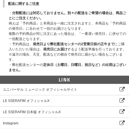
了承ください。
配送に関するご注意
(月) 17:00頃
※締切間近などの時間帯によっては､繋がりにくい場合がございます。余裕
【第2回】2026年6月9日(火)11:00～6月16日(火)10:59 → 当落発表：6月22
・
分割配送には対応しておりません。別々の配送をご希望の場合は、商品ご
を持ってご応募ください。
日(月) 17:00頃
とにご注文ください。
【第3回】2026年6月16日(火)11:00～6月23日(火)10:59 → 当落発表：6月2
例えば「予約商品」と本商品を一緒に注文されますと、本商品も「予約商品
■応募対象商品
9日(月) 17:00頃
の発売日」に合わせて一括のお届けとなります。
LE SSERAFIM 2nd Studio Album 'PUREFLOW' pt.1
複数の予約商品が同じ注文にあった場合は、「一番遅い発売日」に併せての
‘PUREFLOW’ pt.1【4形態セット】【公演会場ハイタッチ会応募商品】
※締切間近など時間帯によっては、応募画面に繋がりにくい場合がございま
一括配送となります。
‘PUREFLOW’ pt.1【単品ランダム】【公演会場ハイタッチ会応募商
す。余裕を持ってご応募ください。
・予約商品は、
発売日より弊社配送センターの2営業日前の正午まで
にご購
品】
※上記応募期間以外はご応募いただけません。あらかじめご了承ください。
入いただいた場合は、
発売日にお届け
するよう配送準備を行っております。
‘PUREFLOW’ pt.1(COMPACT ver.)【6形態セット】【公演会場ハイタ
※商品が届かない、受け取れない等の理由を含め、いかなる場合も上記応募
※遠方の場合、天災、配送などの都合で発売日に届かない場合もございま
ッチ会応募商品】
期間以外はご応募いただけません。あらかじめご了承ください。
す。
‘PUREFLOW’ pt.1(COMPACT ver.)【単品ランダム】【公演会場ハイタ
※オンラインショップにてご購入の方は、商品受取日と上記スケジュールを
・弊社配送センターの
定休日（土曜日、日曜日、祝日など）の出荷はござい
ッチ会応募商品】
必ずご自身でご確認のうえ、ご購入・ご応募ください。
ません。
※必ず「公演会場ハイタッチ会応募商品」を選択してご購入ください。通常
商品をご購入いただいた場合、抽選対象外になりますのでご注意ください。
■応募方法及び注意事項
LINK
※シリアルナンバー1つにつき1回のご応募が可能であり、お一人様何回で
■応募方法及び注意事項
もご応募可能です。
ユニバーサル ミュージック オフィシャルサイト
LE SSERAFIM Weverse Shop 、UNIVERSAL MUSIC STOREにて「公演会
※本企画は日本国内限定の企画です。海外からのお問い合わせには対応いた
場ハイタッチ会応募商品」のご予約(ご決済完了)と同時に自動エントリーに
しかねますので、あらかじめご了承ください。
LE SSERAFIM オフィシャルX
なり、お客様からの応募作業は必要ございません。
LE SSERAFIM 日本版 オフィシャルX
※イベントはご当選者様ご本人のみ参加可能です。保護者の名義でご購入
(エントリー)してご当選されても、お子様や別名義の方が参加する事はでき
ません。ご本人様でない場合、ご参加をお断りさせていただきます。
Instagram
※CD1枚の購入で1口の応募となり、購入枚数、応募回数の制限はございま