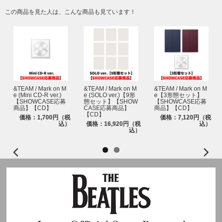
せん。おひとり様何回でもご購入、ご応募いただけます。
この商品を見た人は、こんな商品も見ています！
※セット商品をご購入の場合は枚数分に応じた応募口数になります。(4形態
セット購入で4口、6形態セット購入で6口)
※ご購入時に「公演会場ハイタッチ会応募商品」と記載のある商品を選んで
ご購入ください。通常商品をご購入いただいても応募抽選の対象にはなりま
せん。
※「公演会場ハイタッチ会応募商品」も各ストア特典の対象となります。
※各ストアのCD購入特典、および2nd Studio Album 'PUREFLOW' pt.1ご購
入で差し上げる応募抽選用シリアルナンバーはご予約・ご購入いただいたC
Dの枚数に応じて各CDの特典条件に沿って差し上げます。
&TEAM / Mark on M
&TEAM / Mark on M
&TEAM / Mark on M
e (Mini CD-R ver.)
e (SOLO ver.)【9形
e【3形態セット】
【SHOWCASE応募
態セット】【SHOW
【SHOWCASE応募
本イベントの抽選発表は、抽選システム「chord」の『enchord(エンコー
商品】【CD】
CASE応募商品】
商品】【CD】
ド)』を採用しています。
【CD】
価格：1,700円（税
価格：7,120円（税
対象ストアでのご購入と同時に自動エントリーとなるため、chordへの会員
込）
価格：16,920円（税
込）
込）
登録(無料) およびchord上でのご応募は不要ですが、＜@cdefgah.net＞から
のメールが受信できるように、ご利用端末の受信設定をしておいてくださ
い。
【enchord(エンコード)ウェブサイト】
https://cdefgah.net/results-choic
e
enchord(本イベント用当落結果ご確認ページ)にログインする際は、ご購入
時にストアで登録された「メールアドレス」および「電話番号」の入力が必
要です。
※enchord(本イベント用当落結果ご確認ページ)へのアクセス用URLは当落
メール上にてご案内いたします。