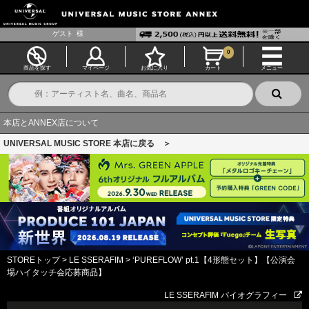
ゲスト
様
0
商品を探す
マイページ
お気に入り
カート
メニュー
本店とANNEX店について
UNIVERSAL MUSIC STORE 本店に戻る ＞
STOREトップ
>
LE SSERAFIM
>
‘PUREFLOW’ pt.1【4形態セット】【公演会
場ハイタッチ会応募商品】
LE SSERAFIM バイオグラフィー