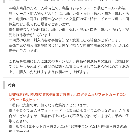
※輸入商品のため、入荷時点で、商品（ジャケット・外装ビニール・外装
箱・ケース・封入物など含む）に、細かい傷・折れ・擦れ・凹み・破れ・汚
れ・角潰れ・再生に影響のないディスク盤面の傷・汚れ・イメージ違い・個
体差などが見られる場合がございます。
※付属特典なども同様に、細かい傷・折れ・擦れ・凹み・破れ・汚れなどが
見られる場合がございます。
※商品の収録・封入内容が事前告知なく変更になる場合がございます。
※発売元や輸入流通事情および天候など様々な理由で商品のお届けが遅れる
場合がございます。
これらを理由にしたご注文のキャンセル、商品や付属特典の返品・交換はお
受けいたしかねます。商品の状態・品質につきましてはあらかじめご了承の
上、ご購入いただけますようお願い申し上げます。
特典
UNIVERSAL MUSIC STORE 限定特典：ホログラム入りフォトカードコン
プリート5枚セット
※特典は先着です。無くなり次第終了となります。
※「ホログラム入りフォトカード」は表面にホログラムのつなぎ目が入る場
合がございますが、製品仕様上のもので不良品ではございません。予めご了
承ください。
※一般盤4形態セット購入特典と単品(4形態中ランダム1形態)購入特典の絵
柄は同一です。