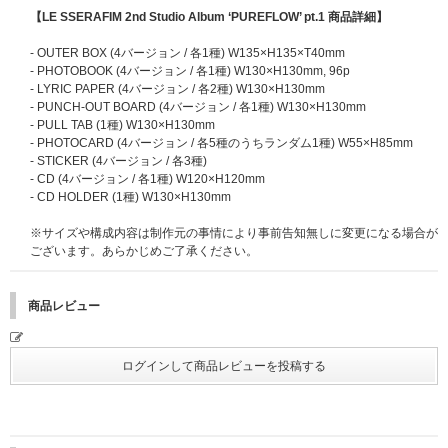
典「オフライン特典会」 概要】
【LE SSERAFIM 2nd Studio Album ‘PUREFLOW’ pt.1 商品詳細】
■内容・注意事項
■オフライン特典会開催日程
終演後に行われるメンバー全員ハイタッチ企画へのご招待になります。
2026年8月22日(土) 東京都内（13時スタート予定）
- OUTER BOX (4バージョン / 各1種) W135×H135×T40mm
2026年8月23日(日) 大阪市内（13時スタート予定）
- PHOTOBOOK (4バージョン / 各1種) W130×H130mm, 96p
※開催日程は変更される場合があります。
- LYRIC PAPER (4バージョン / 各2種) W130×H130mm
※本企画は、ご当選者様のみをご招待いたします。
※開催時間、その他詳細は後日当選者向けにあらためてご案内いたします。
- PUNCH-OUT BOARD (4バージョン / 各1種) W130×H130mm
※受付時間・集合時間・集合場所等の、その他詳細は後日ご当選者様にのみ
※開催会場は当選者のみにお伝えする予定です。
- PULL TAB (1種) W130×H130mm
ご案内いたします。
※開催日程は変更される場合があります。
- PHOTOCARD (4バージョン / 各5種のうちランダム1種) W55×H85mm
- STICKER (4バージョン / 各3種)
※ハイタッチ会は、終演後45分後程度の開始を予定しておりますが、当日
■オフライン特典会イベント内容
- CD (4バージョン / 各1種) W120×H120mm
の公演状況により開始時間が前後したり、実施までにお待ちいただく時間が
・ミニトーク/ミニフォトタイム＋メンバー指定個別ツーショット撮影
- CD HOLDER (1種) W130×H130mm
長くなったりする可能性がございます。あらかじめご了承ください。公共交
・ミニトーク＋メンバー全員サイン会(2部実施予定)(2部の内、1部はFEAR
通機関の終電等の帰宅時間については、ご自身で事前にご確認の上、ご当選
NOT Membership (JP)会員限定となります。)
※サイズや構成内容は制作元の事情により事前告知無しに変更になる場合が
された場合に参加可能な会場へご応募ください。
・ミニトーク/ミニフォトタイム＋メンバー指定個別サイン会(FEARNOT Me
ございます。あらかじめご了承ください。
※本企画は『2026 LE SSERAFIM TOUR 'PUREFLOW' IN JAPAN』のチケ
mbership (JP)会員限定となります。)
ットをお持ちでない方でもご応募・ご参加いただけます。
・ミニトーク/ミニフォトタイム＋全員ハイタッチ
商品レビュー
■応募期間(全2回)
※イベント内容の詳細は後日ご案内いたします。
【第1回】2026年4月28日(火)19:00～5月15日(金)10:59 → 当落発表：5月2
※メンバー全員サイン会のうち1部とミニトーク/ミニフォトタイム＋メンバ
3日(土) 17:00頃
ー指定個別サイン会は「LE SSERAFIM GLOBAL OFFICIAL FANCLUB FEA
【第2回】2026年5月15日(金)11:00～5月25日(月)9:59 → 当落発表：6月1日
RNOT MEMBERSHIP (JP)会員限定イベント」です。イベント開催日時点で
(月) 17:00頃
有効会員でない場合参加対象外になる場合がございます。
※各対象応募期間内に応募対象商品をご購入ください。
■応募期間(全3回)
※上記応募期間以外は応募対象商品をご購入いただけません。あらかじめご
【第1回】2026年6月1日(月)11:00～6月9日(火)10:59 → 当落発表：6月15日