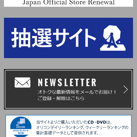
※enchordへは当落発表日時よりログイン可能となります。
※必ずお一人様につき、1つのメールアドレスをご使用ください。複数の方
が同じメールアドレスを使用されるとchordからのメールが届かなくなりま
す。また、エンコードへのログインもできなくなりますので、ご注意くださ
い。
※同様に必ずお一人様につき、1つのスマートフォン・タブレット(一部機種
を除く)をご使用ください。
※ご注文・ご登録の際に入力するお名前は＜必ず日本語(漢字・ひらがな・
カタカナ)＞にてご入力ください。ただし、お名前が、英ローマ字の場合
は、英ローマ字にてご入力ください。それ以外の言語でのご入力はイベント
応募対象外になります。ご注意ください。
※『主催者が指定する顔写真付きの指定身分証明書』の表記にあわせてお名
前をご入力ください。
※ご購入の際、イベントに参加を希望されるご本人様のお名前で必ずご入力
ください。なお、注文完了後、お名前の変更はできませんので、あらかじめ
ご了承ください。
※UNIVERSAL MUSIC STOREでご購入の方は注文時にご登録いただいてい
る「会員情報」がご本人様情報になります。ご注文者様情報とお届け先の情
報が異なる場合はご注意ください。
※当選確率は、応募対象商品のご予約、ご購入順とは関係ございません。
※いかなる場合も、当落についてはお問い合わせいただいてもお答えいたし
かねます。あらかじめご了承ください。
■当落発表