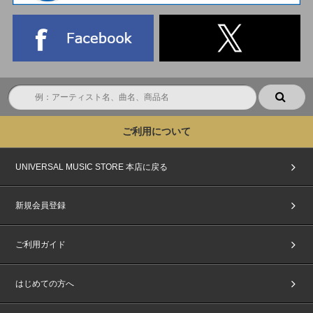
当選発表は応募期間内に「公演会場ハイタッチ会応募商品」をご購入いただ
いたお客様を対象に抽選を行い、chordよりメールにて「当選」および「落
選」をお知らせいたします。
※enchord(本イベント用当落結果ご確認ページ)からも、当選・落選をご確
認いただけます。
※当選メールは、イベント終了時まで大切に保管してください。
※当落メールの配信は目安時間になり、前後する可能性がございます。
■イベント当日に必要なもの
イベント当日は、当選者受付にてご本人確認を行います。
ご利用について
1.『passchord(chord発行電子チケット)』
2.『主催者が指定する顔写真付きの指定身分証明書』(写真・コピー・期限
切れ不可)
UNIVERSAL MUSIC STORE 本店に戻る
をご持参の上、『passchord』に記載された「集合時間」にお集まりくださ
い。
※上記2点をお持ちでない方は、いかなる理由があってもご参加いただけま
新規会員登録
せん。あらかじめご了承ください。
■電子チケットについて
ご利用ガイド
chordが発行する『passchord(chord発行電子チケット)』を採用しておりま
す。
『passchord』は売買・譲渡の防止のため、＜各イベント前日17:00頃＞にc
はじめての方へ
hordより発券メールにてご案内いたします。
※ご参加にあたり、『passchord』1枚につき、1台のスマートフォン(タブ