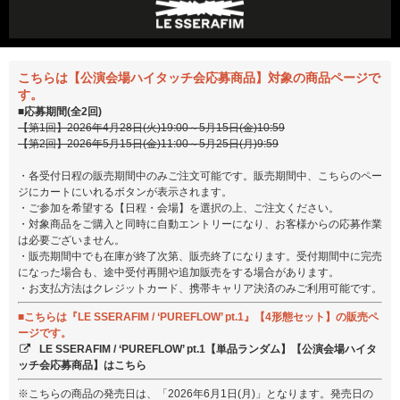
こちらは【公演会場ハイタッチ会応募商品】対象の商品ページで
す。
■応募期間(全2回)
【第1回】2026年4月28日(火)19:00～5月15日(金)10:59
【第2回】2026年5月15日(金)11:00～5月25日(月)9:59
・各受付日程の販売期間中のみご注文可能です。販売期間中、こちらのペー
ジにカートにいれるボタンが表示されます。
・ご参加を希望する【日程・会場】を選択の上、ご注文ください。
・対象商品をご購入と同時に自動エントリーになり、お客様からの応募作業
は必要ございません。
・販売期間中でも在庫が終了次第、販売終了になります。受付期間中に完売
になった場合も、途中受付再開や追加販売をする場合があります。
・お支払方法はクレジットカード、携帯キャリア決済のみご利用可能です。
■こちらは『LE SSERAFIM / ‘PUREFLOW’ pt.1』【4形態セット】の販売ペ
ージです。
LE SSERAFIM / ‘PUREFLOW’ pt.1【単品ランダム】【公演会場ハイタ
ッチ会応募商品】はこちら
※こちらの商品の発売日は、「2026年6月1日(月)」となります。発売日の