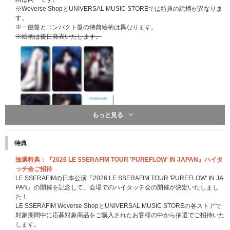
※Weverse ShopとUNIVERSAL MUSIC STOREでは特典の絵柄が異なりま
す。
※一般盤とコンパクト盤の特典絵柄は異なります。
※絵柄は後日発表いたします。
もっと見る
特典
UNIVERSAL MUSIC STORE 限定特典：クリアファイル1枚(A4サイズ)
抽選特典：『2026 LE SSERAFIM TOUR 'PUREFLOW' IN JAPAN』ハイタ
※特典は先着です。無くなり次第終了となります。
ッチ会ご招待
※Weverse ShopとUNIVERSAL MUSIC STOREでは特典の絵柄が異なりま
LE SSERAFIMの日本公演『2026 LE SSERAFIM TOUR 'PUREFLOW' IN JA
す。
PAN』の開催を記念して、会場でのハイタッチ会の開催が決定いたしまし
※絵柄は後日発表いたします。
た！
LE SSERAFIM Weverse ShopとUNIVERSAL MUSIC STOREの各ストアで
対象期間中に応募対象商品をご購入されたお客様の中から抽選でご招待いた
します。