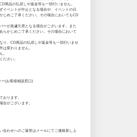
して選択された場合、予約注文時に決済サービ
CD商品の払戻しや返金等も一切行いません。
点から商品の発売日まで一定以上の期間がある
ずイベントが中止となる場合や、イベントの日
場合がございます。
かじめご了承ください。その場合においてもCD
い方法をご案内させていただく場合がございま
はお客様のご負担となります。また、支払い方
バーが急遽欠席となる場合がございます。また
ルは承りかねます。あらかじめご了承くださ
あらかじめご了承ください。その場合において
なり、CD商品の払戻しや返金等も一切行いませ
さい）
件は変わりません。
ん。
ください。
す。
も商品ページの表記の変更はございません。ご
ー(お客様相談窓口)
ております。
場合がございます。
い合わせへのご返答はメールにてご連絡差し上