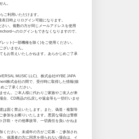
のでご注意ください。その他の商品をご購入い
せん。
れからご利用いただけます。
当落発表日時よりログイン可能になります。
ださい。複数の方が同じメールアドレスを使用
nchordへのログインもできなくなりますので、
い。
だけません。あらかじめご了承ください。
レット(一部機種を除く)をご使用ください。
面に繋がりにくい場合がございます。余裕を持
ございません。
てもお答えいたしかねます。あらかじめご了承
態セット、7形態セットのいずれか1枚または1
り、お客様からの応募作業は必要ございません。
L MUSIC LLC)、株式会社HYBE JAPA
ー個別COLORFULらくがきフォトカードお渡
tainment株式会社の間で、受付時に取得した情報(個
じめご了承ください。
募回数の制限はございません。お一人様何回でも
ません。ご本人様に代わりご家族やご友人が来
場合、CD商品の払戻しや返金等も一切行いませ
ります。(2形態セット購入で2口、7形態セッ
渡は固く禁止いたします。また、偽造・複製等
渡し会応募商品」も各ストア特典の対象になりま
ご参加をお断りいたします。悪質な場合は警察
ト詐欺・その他事故等、一切責任を負いかねま
かんたん決済／au WALLET、ソフトバンク
加ください。未成年の方がご応募・ご参加され
のみとなります。
た、保護者の方に同意を得られない場合は、イ