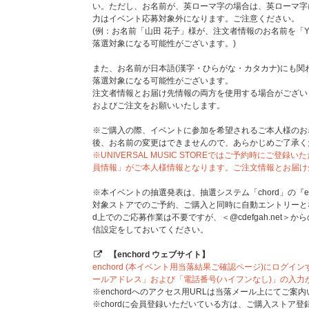
い。ただし、お名前が、英ローマ字の場合は、英ローマ字
メンバー個別COLORFULらくがきフォトカードお渡し会
力はイベント応募対象外になります。ご注意ください。
COLORFULらくがきフォトカード
(例：お名前「山田 花子」様が、注文者情報のお名前を「YA
落選対象になる可能性がございます。)
また、お名前が日本語(漢字・ひらがな・カタカナ)にも
落選対象になる可能性がございます。
注文者情報とお届け先情報の両方を使用する場合がござい
およびご注文をお願いいたします。
※ご購入の際、イベントに参加を希望されるご本人様のお
後、お名前の変更はできませんので、あらかじめご了承く
※UNIVERSAL MUSIC STOREではご予約時にご登録いただ
員情報」がご本人様情報となります。ご注文情報とお届け
※本イベントの抽選発表は、抽選システム「chord」の『en
対象ストアでのご予約、ご購入と同時に自動エントリーとなるた
d上でのご応募作業は不要ですが、＜@cdefgah.net
信設定をしておいてください。
【enchord ウェブサイト】
enchord (本イベント用当落結果ご確認ページ)にログ
■応募対象商品
ールアドレス」および「電話番号(ハイフンなし)」の入力
ハジマリCOLOR【メンバー個別COLORFULらく
※enchordへのアクセス用URLは当落メール上にてご案
※必ず「メンバー個別COLORFULらくがきフォトカー
※chordに会員登録いただいている方は、ご購入ストア登