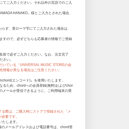
にてご入力ください。それ以外の言語でのご入
MADA HANAKO」様とご入力とされた場合、
関わらず、英ローマ字にてご入力された場合は、
ますので、必ずどちらも応募者の情報でご登録
名前で必ずご入力ください。なお、注文完了
ださい。
いている「UNIVERSAL MUSIC STOREの会
先情報が異なる場合はご注意ください。
chord(エンコード)』を使用いたします。
め、chordへの会員登録(無料)およびchor
＞からのメールが受信できるように、ご利用端末の受
インする際は、ご購入時にストアで登録された「メ
が必要です。
がきフォトカードお渡し会応募商品】
内いたします。
ドお渡し会応募商品」を選択してご購入ください。
録のメールアドレスおよび電話番号は、chord登