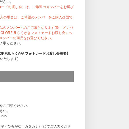
ださい。
トカードお渡し会」は、ご希望のメンバーをお選び
購入の場合は、ご希望のメンバーをご購入画面で
品のメンバーへのご応募となります(例：メンバ
個別COLORFULらくがきフォトカードお渡し会」へ
のメンバーの商品をお選びください。
了承ください。
別COLORFULらくがきフォトカードお渡し会概要】
いたします)
お渡し会
ジナルデザインのフォトカードを、メンバーか
の・イベント中にその場で書くものではありま
りません。「らくがき」の内容につきまして
をご用意ください。
ださい。
ません。
unin/
み、後日のご案内を予定しております。
:00頃目安でご案内を予定しております。
漢字・ひらがな・カタカナ)＞にてご入力くださ