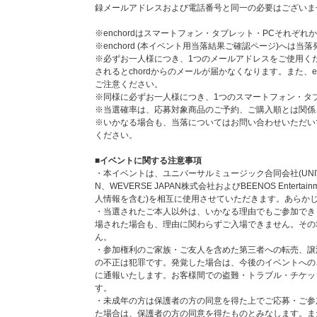
通常商品をご購入いただいた場合、抽選対象外になります
録メールアドレスおよび電話番号と同一の必要はございま
ただいても応募抽選の対象にはなりません。
※enchordはスマートフォン・タブレット・PCそれぞ
■応募期間(全1回)
※enchord (本イベント用当落結果ご確認ページ)へは
2026年6月2日(火)11:00～6月9日(火)10:59
※必ずお一人様につき、1つのメールアドレスをご使用く
→ 当落発表：6月15日(月)17:00頃
されるとchordからのメールが届かなくなります。また、e
※対象応募期間内に応募対象商品をご予約、ご購入くださ
ご注意ください。
※上記応募期間以外は応募対象商品をご予約、ご購入いた
※同様に必ずお一人様につき、1つのスマートフォン・タブ
※各回の締切間近などの時間帯によっては、ご購入応募画
※当選確率は、応募対象商品のご予約、ご購入順とは関係
ってご購入ください。
※いかなる場合も、当落についてはお問い合わせいただい
ください。
■応募方法/注意事項
対象サイトにて初回限定盤、通常盤、メンバーソロ盤、2形
■イベントに関する注意事項
セットご予約(ご決済完了)と同時に自動エントリーにな
・本イベントは、ユニバーサルミュージック合同会社(UNIVERSA
当イベントへのご応募を希望されるお客様は、必ず「メンバ
N、WEVERSE JAPAN株式会社およびBEENOS Enter
し会応募商品」を選択してご購入ください。
人情報を含む)を相互に使用させていただきます。あらか
※CD1枚のご購入で1回のご応募になり、購入回数、応
・当選されたご本人以外は、いかなる理由でもご参加でき
ご購入、ご応募いただけます。
場された場合も、理由に関わらずご入場できません。その
※セット商品をご購入の場合は枚数分に応じた応募口数にな
ん。
ト購入で7口)
・参加権利のご家族・ご友人を含めた第三者への転売、譲
※「メンバー個別COLORFULらくがきフォトカードお
の不正は犯罪です。発覚した場合は、今後のイベントへの
す。
に通報いたします。お客様間での盗難・トラブル・チケッ
す。
※お支払方法は、クレジットカード、携帯キャリア決済（au
・未成年の方は保護者の方の同意を得た上でご応募・ご参
まとめて支払い・ワイモバイルまとめて支払い、d払い）
た場合は、保護者の方の同意を得たものとみなします。ま