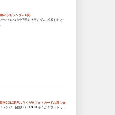
全7種のうちランダム1枚)
1セットにつき全7種よりランダムで2枚お付け
。
ンバー個別COLORFULらくがきフォトカードお渡し会
メンバー個別COLORFULらくがきフォトカー