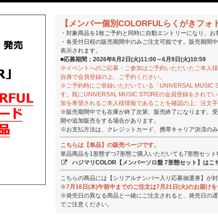
【メンバー個別COLORFULらくがきフ
・対象商品を1枚ご予約と同時に自動エントリーになり、お
・各受付日程の販売期間中のみご注文可能です。販売期間中
表示されます。
■応募期間：2026年6月2日(火)11:00～6月9日(火)10:59
※イベントへのご応募・ご参加はご予約いただいたご本人様
自身で会員登録の上、ご予約ください。
※ご予約時にご登録いただいている「UNIVERSAL MUSI
す。既にUNIVERSAL MUSIC STOREの会員登録を
加を希望されるご本人様情報であることを確認の上、注文手
※販売期間中でも在庫が終了次第、販売終了になります。受
開や追加販売をする場合があります。
※お支払方法は、クレジットカード、携帯キャリア決済のみ
こちらは【単品】の販売ページです。
単品商品を1形態ずつ7形態ご購入いただいても7形態セッ
ハジマリCOLOR【メンバーソロ盤 7形態セット】はこ
こちらの商品には【シリアルナンバー入り応募抽選券】が封
※
7月16日(木)午前中までのご注文は7月21日(火)のお届
※発売日の異なる商品と一緒にご注文されると、発売日の遅
でご注意ください。