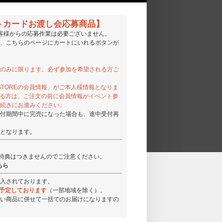
ォトカードお渡し会応募商品】
客様からの応募作業は必要ございません。
、こちらのページにカートにいれるボタンが
のみに限ります。必ず参加を希望される方ご
C STOREの会員情報」がご本人様情報となりま
されている方は、ご注文の前に会員情報がイベント参
続きにお進みください。
付期間中に完売になった場合も、途中受付再
となります。
ト特典はつきませんのでご注意ください。
ちら
入されております。
けを予定しております
（一部地域を除く）。
い商品に併せて一括でのお届けになりますの