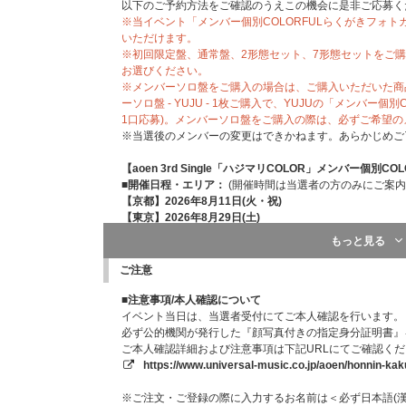
以下のご予約方法をご確認のうえこの機会に是非ご応募く
※当イベント「メンバー個別COLORFULらくがきフォ
いただけます。
※初回限定盤、通常盤、2形態セット、7形態セットをご
お選びください。
※メンバーソロ盤をご購入の場合は、ご購入いただいた商
ーソロ盤 - YUJU - 1枚ご購入で、YUJUの「メンバー
1口応募)。メンバーソロ盤をご購入の際は、必ずご希望
※当選後のメンバーの変更はできかねます。あらかじめご
【aoen 3rd Single「ハジマリCOLOR」メンバー個
■開催日程・エリア：
(開催時間は当選者の方のみにご案内
【京都】2026年8月11日(火・祝)
【東京】2026年8月29日(土)
■会場：ご当選者の方のみに後日ご案内いたします。
もっと見る
■内容：メンバー個別COLORFULらくがきフォトカード
メンバーカラーのデザインをあしらったイベント限定オリ
ご注意
ら直接お渡しするイベントです。
※「らくがき」は複製印刷となります。メンバー直筆のも
■注意事項/本人確認について
せんので、あらかじめご了承ください。
イベント当日は、当選者受付にてご本人確認を行います。
※「らくがき」は公開中のフォトカード絵柄に含まれてお
必ず公的機関が発行した『顔写真付きの指定身分証明書』
は、イベント当日のお渡しまで楽しみにお待ちください。
ご本人確認詳細および注意事項は下記URLにてご確認く
※握手やハイタッチなど、メンバーと接触することはでき
https://www.universal-music.co.jp/aoen/honnin-kak
※開催時間および受付時間等の詳細は、ご当選者の方にの
※電子チケットは、ご当選者の方にのみ、イベント前日18
※ご注文・ご登録の際に入力するお名前は＜必ず日本語(