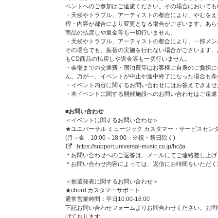
※クレジットカード、携帯キャリア決済をお支払い方法と
ベントへのご参加はご遠慮ください。その場合においても
スの提供事業者に対し与信照会を行いますが、予約注文時
・天候やトラブル、アーティストの都合により、やむをえ
とき、ご注文商品の出荷時よりも前に再度与信照会を行う
程・内容が都合により変更となる場合がございます。あら
※再与信照会でエラーとなった場合、当社より他のお支払
商品の払戻しや返金等も一切行いません。
すが、このとき変更後のお支払い方法で必要となる手数料
・天候やトラブル、アーティストの都合により、一部メン
法の変更および手数料の発生を理由とした注文のキャンセ
その場合でも、振替の実施を行わない場合がございます。
い。
もCD商品の払戻しや返金等も一切行いません。
・会場までの交通費・宿泊費等はお客様ご自身のご負担に
イベント詳細、応募方法、注意事項（必ずご確認くだ
ん。万が一、イベントが中止や途中終了になった場合も条
・イベント内容に関するお問い合わせにはお答えできませ
初回プレス分封入特典：シリアルナンバー入り応募抽選券
・本イベントに関する開催施設へのお問い合わせはご遠慮
※全形態共通
※応募方法、応募期間その他詳細は追ってご案内いたしま
■お問い合わせ
※初回プレス分のみの封入特典となります。初回分終了後
＜イベントに関するお問い合わせ＞
了承ください。
★ユニバーサル ミュージック カスタマー・サービスセンタ
(月～金 10:00～18:00 ※祝・祭日除く)
https://support.universal-music.co.jp/hc/ja
＊お問い合わせへのご返答は、メールにてご連絡差し上げ
＊お問い合わせ内容によっては、返信にお時間をいただく
＜抽選発表に関するお問い合わせ＞
★chord カスタマーサポート
通常営業時間：平日10:00-18:00
下記お問い合わせフォームよりお問合わせください。お問
げております。