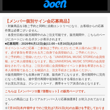
【メンバー個別サイン会応募商品】
・対象商品を1枚ご予約と同時に自動エントリーになり、お客様からの応募
作業は必要ございません。
・各受付日程の販売期間中のみご注文可能です。販売期間中、こちらのペー
ジにカートにいれるボタンが表示されます。
■応募期間：2026年6月12日(金)11:00～6月16日(火)10:59
※イベントへのご応募・ご参加はご予約いただいたご本人様のみに限りま
す。必ず参加を希望される方ご自身で会員登録の上、ご予約ください。
※ご予約時にご登録いただいている「UNIVERSAL MUSIC STOREの会員情
報」がご本人様情報となります。既にUNIVERSAL MUSIC STOREの会員登
録をされている方は、ご注文の前に会員情報がイベント参加を希望されるご
本人様情報であることを確認の上、注文手続きにお進みください。
※販売期間中でも在庫が終了次第、販売終了になります。受付期間中に完売
になった場合も、途中受付再開や追加販売をする場合があります。
※お支払方法は、クレジットカード、携帯キャリア決済のみとなります。
こちらは【メンバーソロ盤 7形態セット】の販売ページです。
こちらの商品には【シリアルナンバー入り応募抽選券】が封入されておりま
す。
※
7月16日(木)午前中までのご注文は7月21日(火)のお届けを予定しておりま