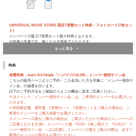
UNIVERSAL MUSIC STORE 限定7形態セット特典：フォトカード(7枚セッ
ト)
メンバーソロ盤 計7形態セット購入特典となります。
※特典は先着です。無くなり次第終了となります。
もっと見る
特典
抽選特典：aoen 3rd Single「ハジマリCOLOR」メンバー個別サイン会
こちらの販売ページよりご予約・ご入金頂いた方を対象に「メンバー個別サ
イン会」の抽選を行います。
以下のご予約方法をご確認のうえこの機会に是非ご応募ください。
※当イベント「メンバー個別サイン会」は、ご希望のメンバーをお選びいた
だけます。
※初回限定盤、通常盤、2形態セット、7形態セットをご購入の場合は、ご
希望のメンバーをご購入画面でお選びください。
※メンバーソロ盤をご購入の場合は、ご購入いただいた商品のメンバーへの
ご応募となります(例：メンバーソロ盤 - YUJU - 1枚ご購入で、YUJUの「メ
ンバー個別サイン会」へ1口応募)。メンバーソロ盤をご購入の際は、必ずご
希望のメンバーの商品をお選びください。