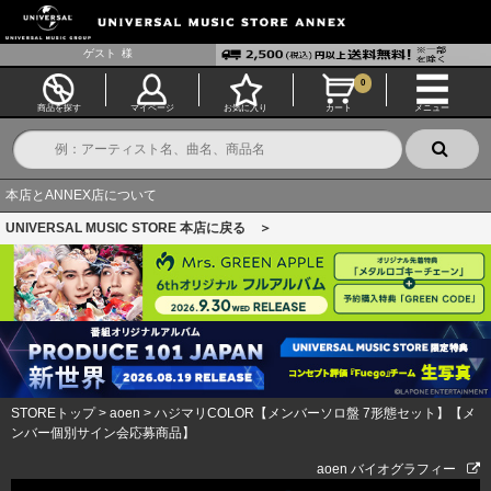
ゲスト
様
0
商品を探す
マイページ
お気に入り
カート
メニュー
本店とANNEX店について
UNIVERSAL MUSIC STORE 本店に戻る ＞
STOREトップ
>
aoen
>
ハジマリCOLOR【メンバーソロ盤 7形態セット】【メ
ンバー個別サイン会応募商品】
aoen バイオグラフィー