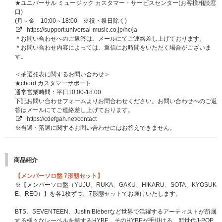
★ユニバーサル ミュージック カスタマー・サービスセンター(お客様相談窓
口)
(月～金 10:00～18:00 ※祝・祭日除く)
https://support.universal-music.co.jp/hc/ja
＊お問い合わせへのご返答は、メールにてご連絡差し上げております。
＊お問い合わせ内容によっては、返信にお時間をいただく場合がございま
す。
＜抽選発表に関するお問い合わせ＞
★chord カスタマーサポート
通常営業時間：平日10:00-18:00
下記お問い合わせフォームよりお問合わせください。お問い合わせへのご返
答はメールにてご連絡差し上げております。
https://cdefgah.net/contact
※当選・落選に関するお問い合わせにはお答えできません。
商品紹介
【メンバーソロ盤 7形態セット】
※【メンバーソロ盤（YUJU、RUKA、GAKU、HIKARU、SOTA、KYOSUK
E、REO）】を各1枚ずつ、7形態セットでお届けいたします。
BTS、SEVENTEEN、Justin Bieberなど世界で活躍するアーティストが所属
する様々なレーベルを擁するHYBE。そのHYBEが手掛ける、新世代J-POP