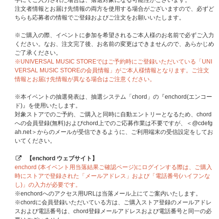
注文者情報とお届け先情報の両方を使用する場合がございますので、必ずど
ちらも応募者の情報でご登録およびご注文をお願いいたします。
※ご購入の際、イベントに参加を希望されるご本人様のお名前で必ずご入力
ください。なお、注文完了後、お名前の変更はできませんので、あらかじめ
ご了承ください。
※UNIVERSAL MUSIC STOREではご予約時にご登録いただいている「UNI
VERSAL MUSIC STOREの会員情報」がご本人様情報となります。ご注文
情報とお届け先情報が異なる場合はご注意ください。
■応募対象商品
※本イベントの抽選発表は、抽選システム「chord」の『enchord(エンコー
ハジマリCOLOR【メンバー個別サイン会応募商品】
ド)』を使用いたします。
※必ず「メンバー個別サイン会応募商品」を選択してご購入ください。通常
対象ストアでのご予約、ご購入と同時に自動エントリーとなるため、chord
商品をご購入いただいた場合、抽選対象外になりますのでご注意ください。
への会員登録(無料)およびchord上でのご応募作業は不要ですが、＜@cdefg
その他の商品をご購入いただいても応募抽選の対象にはなりません。
ah.net＞からのメールが受信できるように、ご利用端末の受信設定をしてお
いてください。
■応募期間(全1回)
2026年6月12日(金)11:00～6月16日(火)10:59
【enchord ウェブサイト】
→ 当落発表：6月22日(月)17:00頃
enchord (本イベント用当落結果ご確認ページ)にログインする際は、ご購入
※対象応募期間内に応募対象商品をご予約、ご購入ください。
時にストアで登録された「メールアドレス」および「電話番号(ハイフンな
※上記応募期間以外は応募対象商品をご予約、ご購入いただけません。あら
し)」の入力が必要です。
かじめご了承ください。
※enchordへのアクセス用URLは当落メール上にてご案内いたします。
※各回の締切間近などの時間帯によっては、ご購入応募画面に繋がりにくい
※chordに会員登録いただいている方は、ご購入ストア登録のメールアドレ
場合がございます。余裕を持ってご購入ください。
スおよび電話番号は、chord登録メールアドレスおよび電話番号と同一の必