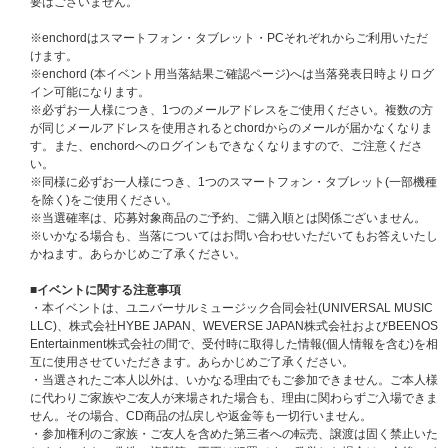
要はございません。
■応募方法/注意事項
対象サイトにて初回限定盤、通常盤、メンバーソロ盤、2形態セット、7形
※enchordはスマートフォン・タブレット・PCそれぞれからご利用いただ
態セットのいずれか1枚または1セットご予約(ご決済完了)と同時に自動エン
けます。
トリーになり、お客様からの応募作業は必要ございません。当イベントへの
※enchord (本イベント用当落結果ご確認ページ)へは当落発表日時よりログ
ご応募を希望されるお客様は、必ず「メンバー個別サイン会応募商品」を選
イン可能になります。
択してご購入ください。
※必ずお一人様につき、1つのメールアドレスをご使用ください。複数の方
※CD1枚のご購入で1回のご応募になり、購入回数、応募回数の制限はござ
が同じメールアドレスを使用されるとchordからのメールが届かなくなりま
いません。お一人様何回でもご購入、ご応募いただけます。
す。また、enchordへのログインもできなくなりますので、ご注意くださ
※セット商品をご購入の場合は枚数分に応じた応募口数になります。(2形態
い。
セット購入で2口、7形態セット購入で7口)
※同様に必ずお一人様につき、1つのスマートフォン・タブレット(一部機種
※「メンバー個別サイン会応募商品」も各ストア特典の対象になります。
を除く)をご使用ください。
※当選確率は、応募対象商品のご予約、ご購入順とは関係ございません。
※お支払方法は、クレジットカード、携帯キャリア決済（auかんたん決済
※いかなる場合も、当落についてはお問い合わせいただいてもお答えいたし
／au WALLET、ソフトバンクまとめて支払い・ワイモバイルまとめて支払
かねます。あらかじめご了承ください。
い、d払い）のみとなります。
※クレジットカード、携帯キャリア決済をお支払い方法として選択された場
■イベントに関する注意事項
合、予約注文時に決済サービスの提供事業者に対し与信照会を行いますが、
・本イベントは、ユニバーサルミュージック合同会社(UNIVERSAL MUSIC
予約注文時点から商品の発売日まで一定以上の期間があるとき、ご注文商品
LLC)、株式会社HYBE JAPAN、WEVERSE JAPAN株式会社およびBEENOS
の出荷時よりも前に再度与信照会を行う場合がございます。
Entertainment株式会社の間で、受付時に取得した情報(個人情報を含む)を相
※再与信照会でエラーとなった場合、当社より他のお支払い方法をご案内さ
互に使用させていただきます。あらかじめご了承ください。
せていただく場合がございますが、このとき変更後のお支払い方法で必要と
・当選されたご本人以外は、いかなる理由でもご参加できません。ご本人様
なる手数料はお客様のご負担となります。また、支払い方法の変更および手
に代わりご家族やご友人が来場された場合も、理由に関わらずご入場できま
数料の発生を理由とした注文のキャンセルは承りかねます。あらかじめご了
せん。その場合、CD商品の払戻しや返金等も一切行いません。
承ください。
・参加権利のご家族・ご友人を含めた第三者への転売、譲渡は固く禁止いた