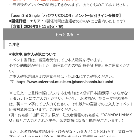
※当選後のメンバーの変更はできかねます。あらかじめご了承ください。
【aoen 3rd Single「ハジマリCOLOR」メンバー個別サイン会概要】
■開催日程・エリア：
(開催時間は当選者の方のみにご案内いたします)
【京都】2026年8月11日(火・祝)
【東京】2026年8月29日(土)
もっと見る
■会場：ご当選者の方のみに後日ご案内いたします。
■内容：メンバー個別サイン会
ご注意
メンバーがお客様のお名前とサインを色紙へその場で記入し、メンバーから
直接お渡しするイベントです。
■注意事項/本人確認について
※握手やハイタッチなど、メンバーと接触することはできません。
イベント当日は、当選者受付にてご本人確認を行います。
※サインは運営側で用意する色紙にお入れし、お渡しいたします。お持ち込
必ず公的機関が発行した『顔写真付きの指定身分証明書』をご用意くださ
みいただいた私物など、色紙以外へのサインはできません。
い。
※開催時間および受付時間等の詳細は、ご当選者の方にのみ、後日のご案内
ご本人確認詳細および注意事項は下記URLにてご確認ください。
を予定しております。
https://www.universal-music.co.jp/aoen/honnin-kakunin/
※電子チケットは、ご当選者の方にのみ、イベント前日18:00頃目安でご案
内を予定しております。
※ご注文・ご登録の際に入力するお名前は＜必ず日本語(漢字・ひらがな・
カタカナ)＞にてご入力ください。ただし、お名前が、英ローマ字の場合
メンバー個別サイン会
は、英ローマ字にてご入力ください。それ以外の言語でのご入力はイベント
色紙仕様(サイズ：タテ14cm×ヨコ13cm)
応募対象外になります。ご注意ください。
(例：お名前「山田 花子」様が、注文者情報のお名前を「YAMADA HANAK
O」様とご入力とされた場合、落選対象になる可能性がございます。)
また、お名前が日本語(漢字・ひらがな・カタカナ)にも関わらず、英ローマ
字にてご入力された場合は、落選対象になる可能性がございます。