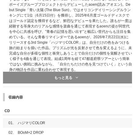
ボーイズグループプロジェクトからデビューしたaoen(読み:アオエン)。De
but Single「青い太陽 (The Blue Sun)」ではオリコンデイリーシングルラン
キングにて1位（6月15日付）を獲得し、2025年6月度ゴールドディスクで
はゴールド認定を獲得するなど、鮮烈なデビューを果たした。誰もが一度は
経験する等身大のリアルな感情を楽曲を通じて表現するaoenの姿が同世代
を中心に共感を呼び、”青春の記憶を思い出す”と幅広い世代からも注目を集
めている。そんな青春リマインダーであるaoenが、2026年7月22日(水)に
リリースする3rd Single「ハジマリCOLOR」は、自分だけの色をみつける
旅の始まりを描いた作品。プリズムが光を反射させて色を変えるように、未
完成な自分が多様な個性と衝突しあうことで自分だけの個性を覚醒させてい
く様子を4曲を通じて表現。結成1周年を経て47都道府県ツアーという簡単
ではない挑戦に挑みながら、「自分たちだけの色を見つけていく」という自
身の物語を作品に重ね合わせて体現する。
もっと見る
【メンバーソロ盤】
・JEWEL CASE
・CD
・BOOKLET
収録内容
・PHOTO CARD(各メンバー3種中ランダム1種)
CD
01.
ハジマリCOLOR
02.
BOoM×2 DROP