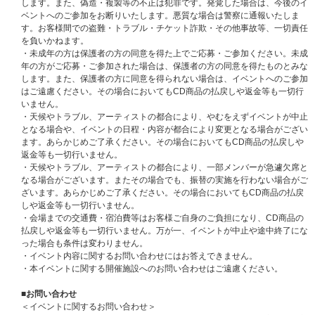
します。また、偽造・複製等の不正は犯罪です。発覚した場合は、今後のイ
イベント詳細、応募方法、注意事項（必ずご確認ください）
ベントへのご参加をお断りいたします。悪質な場合は警察に通報いたしま
す。お客様間での盗難・トラブル・チケット詐欺・その他事故等、一切責任
初回プレス分封入特典：シリアルナンバー入り応募抽選券
を負いかねます。
※全形態共通
・未成年の方は保護者の方の同意を得た上でご応募・ご参加ください。未成
※応募方法、応募期間その他詳細は追ってご案内いたします。
年の方がご応募・ご参加された場合は、保護者の方の同意を得たものとみな
※初回プレス分のみの封入特典となります。初回分終了後も商品ページの表
します。また、保護者の方に同意を得られない場合は、イベントへのご参加
記の変更はございません。ご了承ください。
はご遠慮ください。その場合においてもCD商品の払戻しや返金等も一切行
いません。
・天候やトラブル、アーティストの都合により、やむをえずイベントが中止
となる場合や、イベントの日程・内容が都合により変更となる場合がござい
ます。あらかじめご了承ください。その場合においてもCD商品の払戻しや
返金等も一切行いません。
・天候やトラブル、アーティストの都合により、一部メンバーが急遽欠席と
なる場合がございます。またその場合でも、振替の実施を行わない場合がご
ざいます。あらかじめご了承ください。その場合においてもCD商品の払戻
しや返金等も一切行いません。
・会場までの交通費・宿泊費等はお客様ご自身のご負担になり、CD商品の
払戻しや返金等も一切行いません。万が一、イベントが中止や途中終了にな
った場合も条件は変わりません。
・イベント内容に関するお問い合わせにはお答えできません。
・本イベントに関する開催施設へのお問い合わせはご遠慮ください。
■お問い合わせ
＜イベントに関するお問い合わせ＞