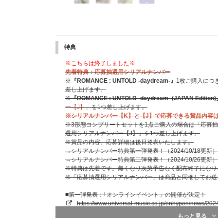
特典
※こちらは終了しました※
先着特典：応募抽選用シリアルナンバー
※
『ROMANCE : UNTOLD -daydream-』
1枚ご購入につ
差し上げます。
※
『ROMANCE : UNTOLD -daydream- (JAPAN Edition
ー【J】」
を1つ差し上げます。
※シリアルナンバー【K】と【J】で応募できる賞品内容
※3形態コンプリートセットを1点ご購入の場合は「応募抽
選用シリアルナンバー【J】」を1つ差し上げます。
※賞品の内容、応募詳細は後日発表いたします。
→シリアルナンバー特典第一弾発表！（2024/10/18更新）
→シリアルナンバー特典第二弾発表！（2024/10/26更新）
※特典は先着です。無くなり次第予告なく配布終了になり
※「応募抽選用シリアルナンバー」は商品と同梱してお送
■第一弾発表：｢オンラインイベント」の開催が決定！
https://www.universal-music.co.jp/enhypen/news/202
■第二弾発表：オフライン「ミート&グリートイベント」
もっと見る