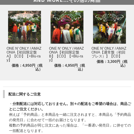
その他の商品
ONE N' ONLY / AMAZ
ONE N' ONLY / AMAZ
ONE N' ONLY / AMAZ
ONIA【初回限定盤
ONIA【初回限定盤
ONIA【通常盤（初回
A】【CD】【+Blu-ra
B】【CD】【+Blu-ra
プレス）】【CD】
y】
y】
価格：3,300円（税
価格：4,950円（税
価格：4,950円（税
込）
込）
込）
配送に関するご注意
・
分割配送には対応しておりません。別々の配送をご希望の場合は、商品ご
とにご注文ください。
例えば「予約商品」と本商品を一緒に注文されますと、本商品も「予約商品
の発売日」に合わせて一括のお届けとなります。
複数の予約商品が同じ注文にあった場合は、「一番遅い発売日」に併せての
一括配送となります。