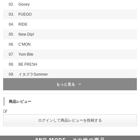
02.
Gooey
03.
FUEGO
04.
RIDE
05.
New Dip!
06.
C'MON
07.
Yum Bite
08.
BE FRESH
09.
イタズラSummer
もっと見る
10.
TOKIMEKI
11.
LUMINA
商品レビュー
12.
Zero to One
AND MORE...