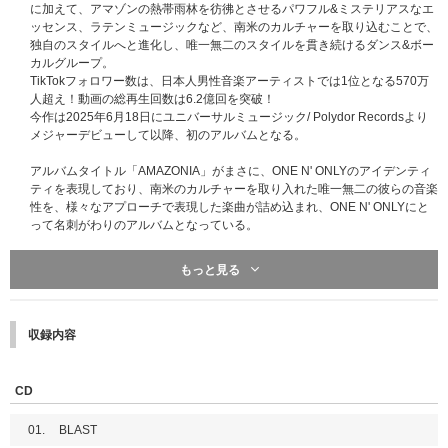
に加えて、アマゾンの熱帯雨林を彷彿とさせるパワフル&ミステリアスなエ
ッセンス、ラテンミュージックなど、南米のカルチャーを取り込むことで、
独自のスタイルへと進化し、唯一無二のスタイルを貫き続けるダンス&ボー
カルグループ。
TikTokフォロワー数は、日本人男性音楽アーティストでは1位となる570万
人超え！動画の総再生回数は6.2億回を突破！
今作は2025年6月18日にユニバーサルミュージック/ Polydor Recordsより
メジャーデビューして以降、初のアルバムとなる。
アルバムタイトル「AMAZONIA」がまさに、ONE N' ONLYのアイデンティ
ティを表現しており、南米のカルチャーを取り入れた唯一無二の彼らの音楽
性を、様々なアプローチで表現した楽曲が詰め込まれ、ONE N' ONLYにと
って名刺がわりのアルバムとなっている。
アルバムは全5形態の発売となっており、初回限定盤A・初回限定盤Bには今
もっと見る
回のアルバム制作に密着したここでしか見られない特典映像やフォトブック
を封入。
【UNIVERSAL MUSIC STORE限定盤（ CD＋グッズ）】
収録内容
■商品仕様
・トートバッグ＋ラバーストラップ
・CDは通常盤/初回プレス(UPCH-7790)を付属
CD
※SWAG限定盤とUNIVERSAL MUSIC STORE限定盤のラバーストラップは
01.
BLAST
同一です