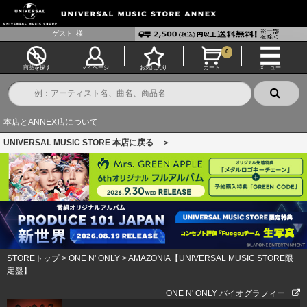
ゲスト
様
0
商品を探す
マイページ
お気に入り
カート
メニュー
本店とANNEX店について
UNIVERSAL MUSIC STORE 本店に戻る ＞
STOREトップ
>
ONE N' ONLY
>
AMAZONIA【UNIVERSAL MUSIC STORE限
定盤】
ONE N' ONLY バイオグラフィー