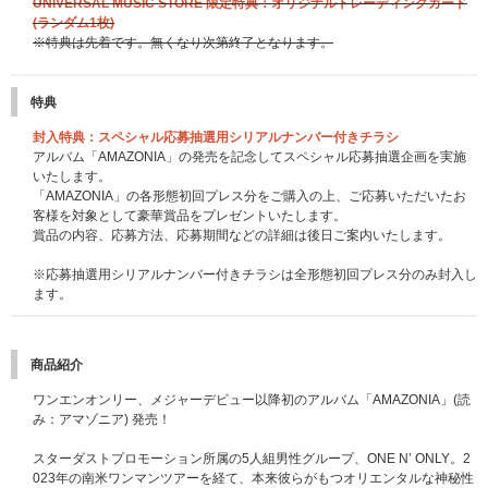
UNIVERSAL MUSIC STORE 限定特典：オリジナルトレーディングカード
(ランダム1枚)
※特典は先着です。無くなり次第終了となります。
特典
封入特典：スペシャル応募抽選用シリアルナンバー付きチラシ
アルバム「AMAZONIA」の発売を記念してスペシャル応募抽選企画を実施
いたします。
「AMAZONIA」の各形態初回プレス分をご購入の上、ご応募いただいたお
客様を対象として豪華賞品をプレゼントいたします。
賞品の内容、応募方法、応募期間などの詳細は後日ご案内いたします。
※応募抽選用シリアルナンバー付きチラシは全形態初回プレス分のみ封入し
ます。
商品紹介
ワンエンオンリー、メジャーデビュー以降初のアルバム「AMAZONIA」(読
み：アマゾニア) 発売！
スターダストプロモーション所属の5人組男性グループ、ONE N’ ONLY。2
023年の南米ワンマンツアーを経て、本来彼らがもつオリエンタルな神秘性