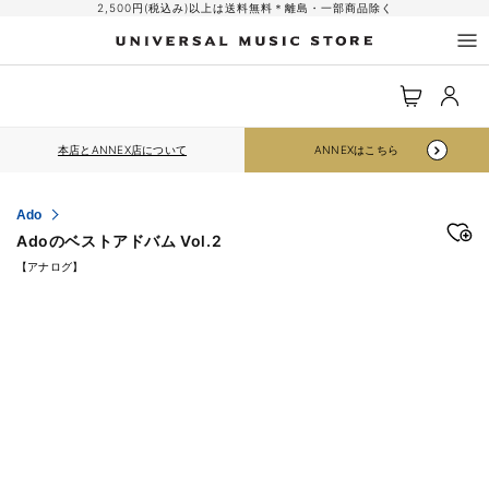
コンテ
2,500円(税込み)以上は送料無料＊離島・一部商品除く
ンツに
進む
ロ
カ
グ
ー
イ
ト
ン
本店とANNEX店について
ANNEXはこちら
Ado
Adoのベストアドバム Vol.2
【アナログ】
商品情
報にス
キップ