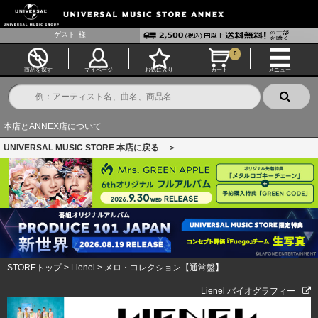
ゲスト
様
0
商品を探す
マイページ
お気に入り
カート
メニュー
本店とANNEX店について
UNIVERSAL MUSIC STORE 本店に戻る ＞
STOREトップ
>
Lienel
>
メロ・コレクション【通常盤】
Lienel バイオグラフィー