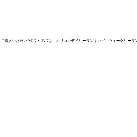
りご購入いただいたCD・DVDは、オリコンデイリーランキング、ウィークリーラ
Member Service
ヘルプ
返品/交換について
支払い方法
UNIVERSAL MUSIC STOR