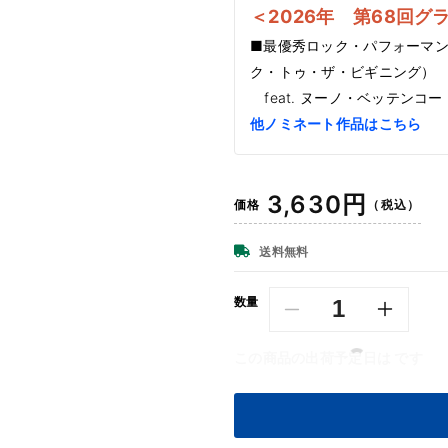
＜2026年 第68回グ
■最優秀ロック・パフォーマン
ク・トゥ・ザ・ビギニング）
feat. ヌーノ・ベッテンコ
他ノミネート作品はこちら
通
3,630円
価格
（税込）
常
価
送料無料
格
数量
ヤ
ヤ
ン
ン
この商品の出荷予定日は
です
グ
グ
ブ
ブ
ラ
ラ
ッ
ッ