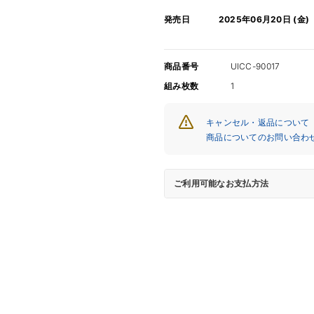
ド
ド
発売日
2025年06月20日 (金)
/
/
ア
ア
イ
イ
商品番号
UICC-90017
ド
ド
組み枚数
1
ル
ル
ズ
ズ
キャンセル・返品について
【CD】
【CD】
商品についてのお問い合わ
の
の
数
数
量
量
ご利用可能なお支払方法
を
を
減
増
ら
や
す
す