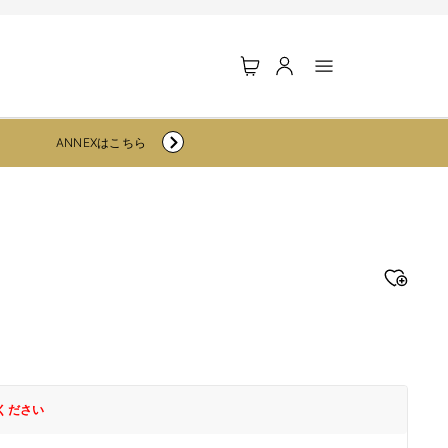
ロ
カ
グ
ー
イ
ト
ン
ANNEXはこちら
ください