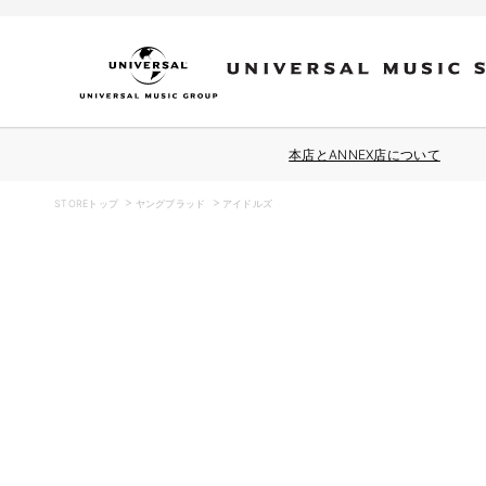
コンテ
ンツに
進む
本店とANNEX店について
STOREトップ
ヤングブラッド
アイドルズ
商品情
報にス
キップ