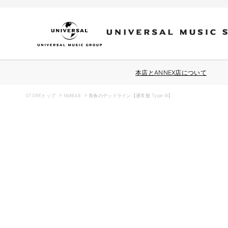
コンテ
ンツに
進む
本店とANNEX店について
STOREトップ
NMB48
青春のデッドライン【通常盤 Type-B】
商品情
報にス
キップ