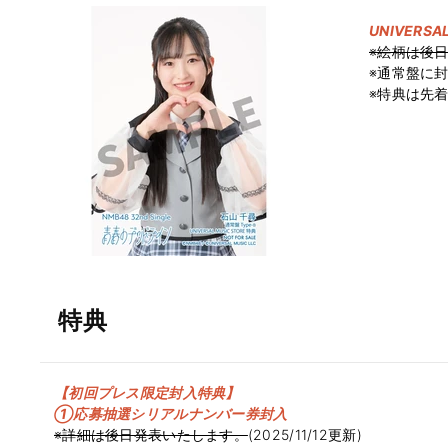
UNIVERS
※絵柄は後
※通常盤に
※特典は先
特典
【初回プレス限定封入特典】
①応募抽選シリアルナンバー券封入
※詳細は後日発表いたします。
(2025/11/12更新)