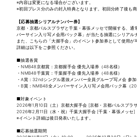
※内容は変更になる場合がございます。
※初回プレス分のみの封入特典となります。初回分終了後も
【応募抽選シリアルナンバー券】
京都・京都パルスプラザと千葉・幕張メッセで開催する、通常
バーサイン入り写メ会用バック幕」が当たる抽選にシリアルナ
また、こちらの「大握手会」のイベント参加券として使用が
詳細は以下をご参照ください。
■抽選各賞
・NMB48京都賞：京都握手会 優先入場券（48名様）
・NMB48千葉賞：千葉握手会 優先入場券（48名様）
・A賞：32ndシングル選抜メンバー全員グループ写メ会 参加券
・B賞：NMB48全メンバーサイン入り写メ会用バック幕（20
■対象イベント
2026年1月10日（土）京都大握手会 [京都・京都パルスプラザ
2026年2月11日（水・祝）千葉大握手会 [千葉・幕張メッセ]
※イベント詳細は後日発表いたします。
■応募抽選期間