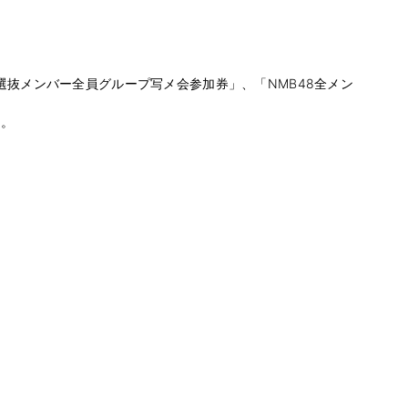
選抜メンバー全員グループ写メ会参加券」、「NMB48全メン
す。