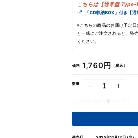
こちらは【通常盤 Type
「CD収納BOX」付き【通
※こちらの商品のお届け予定日
と一緒にご注文されると、発
ください。
通
1,760円
価格
（税込）
常
価
数量
NMB48
NMB48
格
/
/
この商品の出荷予定日は
です
青
青
春
春
の
の
デ
デ
ッ
ッ
発売日
2025年11月12日 (水)