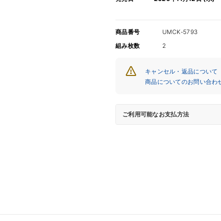
ド
ド
ラ
ラ
イ
イ
商品番号
UMCK-5793
ン
ン
組み枚数
2
【通
【通
常
常
キャンセル・返品について
盤
盤
商品についてのお問い合わ
Type-
Type-
B】
B】
【CD
【CD
ご利用可能なお支払方法
MAXI】
MAXI】
【+DVD】
【+DV
の
の
数
数
量
量
を
を
減
増
ら
や
す
す