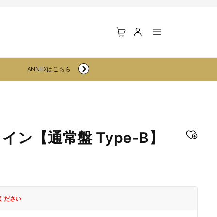
ロ
カ
グ
ー
イ
ト
ン
ANNEXはこちら
ン【通常盤 Type-B】
ください