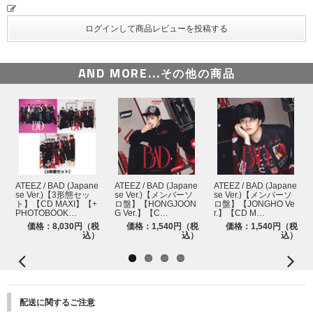
※各回の締切間近などの時間帯によっては、繋がりにくい場合がございま
す。余裕を持ってご応募ください。
※上記応募期間以外はご応募いただけません。あらかじめご了承ください。
※商品が届かない、受け取れない等の理由を含め、いかなる場合も上記応募
期間以外はご応募いただけません。あらかじめご了承ください。
※オンラインショップにてご購入の方は、商品受取日と上記スケジュールを
AND MORE...
その他の商品
必ずご自身でご確認の上、ご購入・ご応募ください。
その他詳細はこちらをご確認ください。
※初回プレス分のみの封入特典となります。初回分終了後も商品ページの表
記の変更はございません。ご了承ください。
ATEEZ / BAD (Japane
ATEEZ / BAD (Japane
ATEEZ / BAD (Japane
se Ver.)【3形態セッ
se Ver.)【メンバーソ
se Ver.)【メンバーソ
ト】【CD MAXI】【+
ロ盤】【HONGJOON
ロ盤】【JONGHO Ve
PHOTOBOOK…
G Ver.】【C…
r.】【CD M…
価格：8,030円（税
価格：1,540円（税
価格：1,540円（税
込）
込）
込）
配送に関するご注意