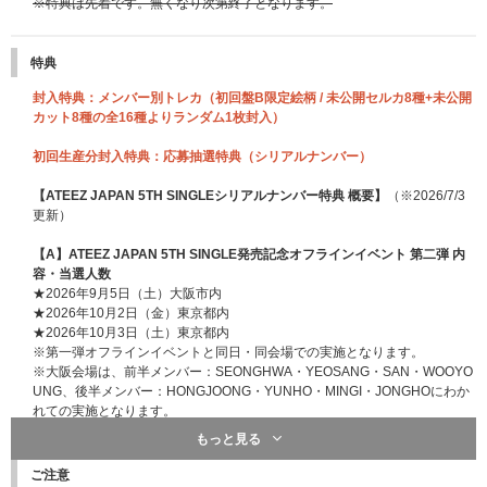
※特典は先着です。無くなり次第終了となります。
特典
封入特典：メンバー別トレカ（初回盤B限定絵柄 / 未公開セルカ8種+未公開
カット8種の全16種よりランダム1枚封入）
初回生産分封入特典：応募抽選特典（シリアルナンバー）
【ATEEZ JAPAN 5TH SINGLEシリアルナンバー特典 概要】
（※2026/7/3
更新）
【A】ATEEZ JAPAN 5TH SINGLE発売記念オフラインイベント 第二弾 内
容・当選人数
★2026年9月5日（土）大阪市内
★2026年10月2日（金）東京都内
★2026年10月3日（土）東京都内
※第一弾オフラインイベントと同日・同会場での実施となります。
※大阪会場は、前半メンバー：SEONGHWA・YEOSANG・SAN・WOOYO
UNG、後半メンバー：HONGJOONG・YUNHO・MINGI・JONGHOにわか
れての実施となります。
②
【ATEEZ JAPAN OFFICIAL FANCLUB会員限定】
プレミアム団体サイン
もっと見る
会
[当選人数] 東京・大阪共通：各日程60名、合計180名
ご注意