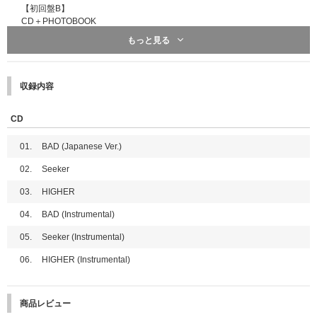
【初回盤B】
■応募期間
CD＋PHOTOBOOK
【A】オフラインイベントご招待、【B】スペシャル特典プレゼント企画！
●三方背ケース付き
もっと見る
はそれぞれ応募期間が異なります。
●フォトブック36P
【1回目】
対象：【ATEEZ JAPAN OFFICIAL FANCLUB会員限定】プレミアム団体サ
イン会（全日程）
収録内容
応募期間：
2026年7月28日（火）10:00～2026年8月3日（月）09:00
当落発表：
2026年8月7日（金）20:00頃
【2回目】
CD
対象：メンバー別サイン会（全日程）、メンバー別グッドタッチ会（全日
程）、【ATEEZ JAPAN OFFICIAL FANCLUB会員限定】ATINY公式パパラッ
01.
BAD (Japanese Ver.)
チ会（全日程）
応募期間：
2026年8月3日（月）10:00～2026年8月10日（月）09:00
02.
Seeker
当落発表：
2026年8月14日（金）20:00頃
03.
HIGHER
【3回目】
対象：メンバー別グッドタッチ会（全日程）、団体ハートタッチ会（全日
04.
BAD (Instrumental)
程）
応募期間：
2026年8月10日（月）10:00～2026年8月17日（月）09:00
05.
Seeker (Instrumental)
当落発表：
2026年8月21日（金）20:00頃
【4回目】
06.
HIGHER (Instrumental)
対象：スペシャル特典プレゼント企画！
応募期間：
2026年8月17日（月）10:00～2026年8月24日（月）09:00
当落発表：
2026年8月28日（金）20:00頃
商品レビュー