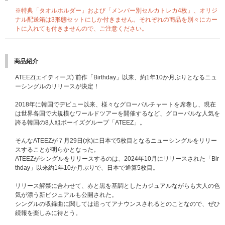
③メンバー別サイン会（※希望メンバー選択可）
[当選人数] 東京・大阪共通：各日程400名（各日程：各メンバー50名）、合
※特典「タオルホルダー」および「メンバー別セルカトレカ4枚」、オリジ
計1,200名
ナル配送箱は3形態セットにしか付きません。それぞれの商品を別々にカー
④メンバー別グッドタッチ会（※希望メンバー選択不可・撮影OK！）
トに入れても付きませんので、ご注意ください。
[当選人数] 東京・大阪共通：各日程960名（各日程：各メンバー120名）、
合計2,880名
⑤団体ハートタッチ会（撮影OK！）
商品紹介
[当選人数] 東京・大阪共通：各日程400名、合計1,200名
⑥
【ATEEZ JAPAN OFFICIAL FANCLUB会員限定】
ATINY公式パパラッチ会
ATEEZ(エイティーズ) 前作「Birthday」以来、約1年10か月ぶりとなるニュ
（撮影OK！）
ーシングルのリリースが決定！
[当選人数]
＜シリアルナンバーでの事前抽選枠＞東京・大阪共通：各日程150名、合計
2018年に韓国でデビュー以来、様々なグローバルチャートを席巻し、現在
450名
は世界各国で大規模なワールドツアーを開催するなど、グローバルな人気を
＜当日抽選枠＞東京・大阪共通：各日程50名、合計150名
誇る韓国の8人組ボーイズグループ「ATEEZ」。
※イベント内容の詳細、注意事項は後日ご案内いたします。
そんなATEEZが７月29日(水)に日本で5枚目となるニューシングルをリリー
スすることが明らかとなった。
【B】スペシャル特典プレゼント企画！
ATEEZがシングルをリリースするのは、2024年10月にリリースされた「Bir
①宛名入りメンバー全員直筆サイン入りポスタープレゼント
thday」以来約1年10か月ぶりで、日本で通算5枚目。
[当選人数] 8名（各メンバー1名）
②メンバー全員直筆サイン入りポスタープレゼント
リリース解禁に合わせて、赤と黒を基調としたカジュアルながらも大人の色
[当選人数] 22名
気が漂う新ビジュアルも公開された。
③印字サイン&メッセージ入りフォトカードプレゼント（※希望メンバー選
シングルの収録曲に関しては追ってアナウンスされるとのことなので、ぜひ
択不可・未公開絵柄16種）
続報を楽しみに待とう。
[当選人数] 各メンバー100名、合計800名