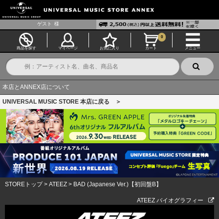
ゲスト
様
0
商品を探す
マイページ
お気に入り
カート
メニュー
本店とANNEX店について
UNIVERSAL MUSIC STORE 本店に戻る ＞
STOREトップ
>
ATEEZ
>
BAD (Japanese Ver.)【初回盤B】
ATEEZ バイオグラフィー