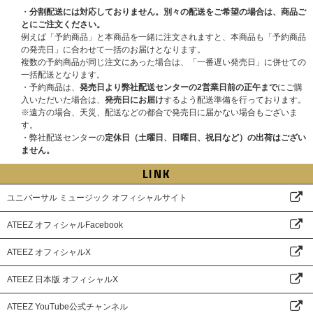
・
分割配送には対応しておりません。別々の配送をご希望の場合は、商品ご
とにご注文ください。
例えば「予約商品」と本商品を一緒に注文されますと、本商品も「予約商品
の発売日」に合わせて一括のお届けとなります。
複数の予約商品が同じ注文にあった場合は、「一番遅い発売日」に併せての
一括配送となります。
・予約商品は、
発売日より弊社配送センターの2営業日前の正午まで
にご購
入いただいた場合は、
発売日にお届け
するよう配送準備を行っております。
※遠方の場合、天災、配送などの都合で発売日に届かない場合もございま
す。
・弊社配送センターの
定休日（土曜日、日曜日、祝日など）の出荷はござい
ません。
LINK
ユニバーサル ミュージック オフィシャルサイト
ATEEZ オフィシャルFacebook
ATEEZ オフィシャルX
ATEEZ 日本版 オフィシャルX
ATEEZ YouTube公式チャンネル