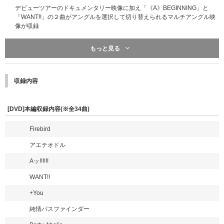
デビューツアーのドキュメンタリー映像に加え「《A》BEGINNING」と
「WANT!!」の２曲がアングルを選択して切り替えられるマルチアングル映
像が収録
【特典映像】
もっと見る
●Documentary of Aぇ! group Debut Tour ～世界で1番AぇLIVE～
●《A》BEGINNING (マルチアングル)
●WANT!! (マルチアングル)
収録内容
[DVD]本編収録内容(※全34曲)
Firebird
アエテオドル
Aッ!!!!!!
WANT!!
+You
純情パスファインダー