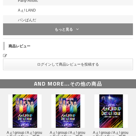
Party-Aholic
Aぇ! LAND
パンぱんだ
もっと見る
ブリュレ
だってアイドルだもん！！
商品レビュー
三十路少年
愛してるって言わNight
Aぇ! LAND
ストーリぃ！
AND MORE...
その他の商品
僕らAぇ! groupって言いますねん
10年後の今日の日も
ホルモン～関西に伝わりしダイアモンド～
Tokyoholic
考えるな、燃えろ!!
Aぇ! group / Aぇ! grou
Aぇ! group / Aぇ! grou
Aぇ! group / Aぇ! grou