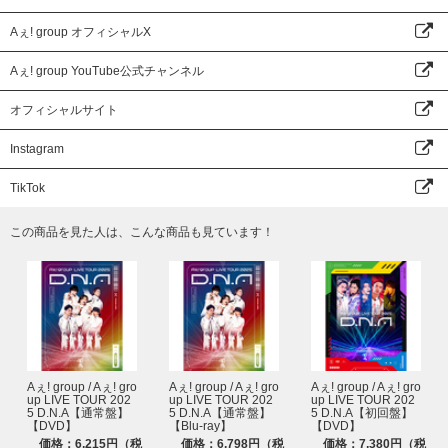
Aぇ! group オフィシャルX
Aぇ! group YouTube公式チャンネル
オフィシャルサイト
Instagram
TikTok
この商品を見た人は、こんな商品も見ています！
Aぇ! group / Aぇ! gro
Aぇ! group / Aぇ! gro
Aぇ! group / Aぇ! gro
up LIVE TOUR 202
up LIVE TOUR 202
up LIVE TOUR 202
5 D.N.A【通常盤】
5 D.N.A【通常盤】
5 D.N.A【初回盤】
【DVD】
【Blu-ray】
【DVD】
価格：6,215円（税
価格：6,798円（税
価格：7,380円（税