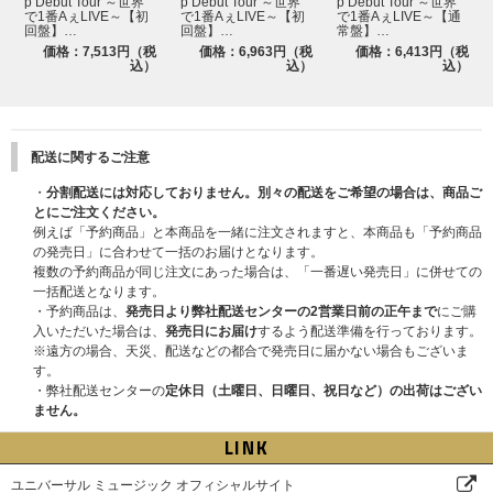
キング オブ 男！
p Debut Tour ～世界
p Debut Tour ～世界
p Debut Tour ～世界
で1番AぇLIVE～【初
で1番AぇLIVE～【初
で1番AぇLIVE～【通
回盤】…
回盤】…
常盤】…
NOROSHI
価格：7,513円（税
価格：6,963円（税
価格：6,413円（税
込）
込）
込）
The Answer
TAKOYAKI in my heart
しあわせもん。
配送に関するご注意
《A》BEGINNING
・
分割配送には対応しておりません。別々の配送をご希望の場合は、商品ご
とにご注文ください。
Stray dogs.
例えば「予約商品」と本商品を一緒に注文されますと、本商品も「予約商品
神様のバカヤロー
の発売日」に合わせて一括のお届けとなります。
複数の予約商品が同じ注文にあった場合は、「一番遅い発売日」に併せての
Break Through
一括配送となります。
・予約商品は、
発売日より弊社配送センターの2営業日前の正午まで
にご購
PRIDE
入いただいた場合は、
発売日にお届け
するよう配送準備を行っております。
※遠方の場合、天災、配送などの都合で発売日に届かない場合もございま
ボクブルース
す。
[ENCORE]Aッ!!!!!!
・弊社配送センターの
定休日（土曜日、日曜日、祝日など）の出荷はござい
ません。
[ENCORE]+You
LINK
[ENCORE]《A》BEGINNING
ユニバーサル ミュージック オフィシャルサイト