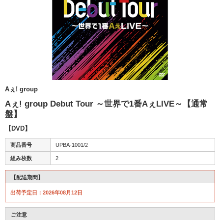
Aぇ! group
Aぇ! group Debut Tour ～世界で1番AぇLIVE～【通常
盤】
【DVD】
商品番号
UPBA-1001/2
組み枚数
2
【配送期間】
出荷予定日：2026年08月12日
ご注意