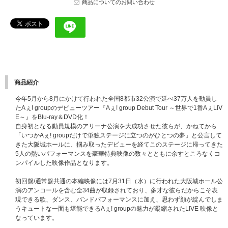
商品についてのお問い合わせ
商品紹介
今年5月から8月にかけて行われた全国8都市32公演で延べ37万人を動員し
たAぇ! groupのデビューツアー『Aぇ! group Debut Tour ～世界で1番AぇLIV
E～』をBlu-ray＆DVD化！
自身初となる動員規模のアリーナ公演を大成功させた彼らが、かねてから
「いつかAぇ! groupだけで単独ステージに立つのがひとつの夢」と公言して
きた大阪城ホールに、掴み取ったデビューを経てこのステージに帰ってきた
5人の熱いパフォーマンスを豪華特典映像の数々とともに余すところなくコ
ンパイルした映像作品となります。
初回盤/通常盤共通の本編映像には7月31日（水）に行われた大阪城ホール公
演のアンコールを含む全34曲が収録されており、多才な彼らだからこそ表
現できる歌、ダンス、バンドパフォーマンスに加え、思わず顔が綻んでしま
うキュートな一面も堪能できるAぇ! groupの魅力が凝縮されたLIVE 映像と
なっています。