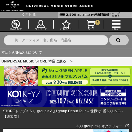
ゲスト
様
0
商品を探す
マイページ
お気に入り
カート
メニュー
本店とANNEX店について
UNIVERSAL MUSIC STORE 本店に戻る ＞
STOREトップ
>
Aぇ! group
>
Aぇ! group Debut Tour ～世界で1番AぇLIVE～
【通常盤】
Aぇ! group バイオグラフィー