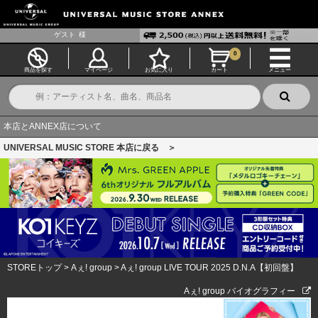
ゲスト
様
0
商品を探す
マイページ
お気に入り
カート
メニュー
本店とANNEX店について
UNIVERSAL MUSIC STORE 本店に戻る ＞
STOREトップ
>
Aぇ! group
>
Aぇ! group LIVE TOUR 2025 D.N.A【初回盤】
Aぇ! group バイオグラフィー