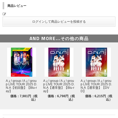
常夜灯
商品レビュー
Never End
Say Aぇ!
ばんざいデスコ
ネオンライト
AND MORE...
その他の商品
AKAN
ROCK’NPOP
RED ZONE
Gotta Be
やったろかぃ！
Aぇ! group / Aぇ! grou
Aぇ! group / Aぇ! grou
Aぇ! group / Aぇ! grou
p LIVE TOUR 2025 D.
p LIVE TOUR 2025 D.
p LIVE TOUR 2025 D.
Aぇ! LAND
N.A【初回盤】【Blu-r
N.A【通常盤】【Blu-r
N.A【通常盤】【DV
ay】
ay】
D】
Aッ!!!!!!
価格：7,981円（税
価格：6,798円（税
価格：6,215円（税
込）
込）
込）
Break Through
脳内ラプソディー