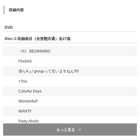
収録内容
DVD
Disc-1:収録曲目（全形態共通）全27曲
《A》 BEGINNING
Firebird
僕らAぇ! groupって言いますねん!!!!!
+You
Colorful Days
Wonderful!!
WANT!!
Party-Aholic
もっと見る
純情パスファインダー