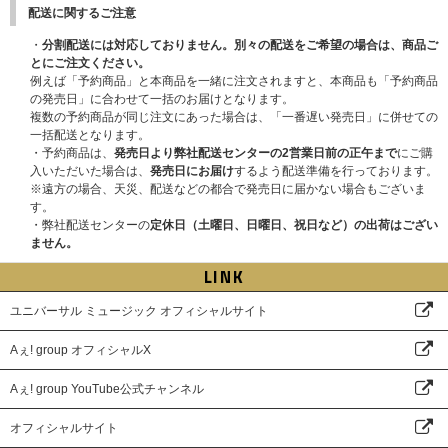
Aぇ You Ready？
配送に関するご注意
咆哮
・
分割配送には対応しておりません。別々の配送をご希望の場合は、商品ご
とにご注文ください。
Hello
例えば「予約商品」と本商品を一緒に注文されますと、本商品も「予約商品
の発売日」に合わせて一括のお届けとなります。
［ENCORE］しあわせもん。
複数の予約商品が同じ注文にあった場合は、「一番遅い発売日」に併せての
一括配送となります。
DVD
・予約商品は、
発売日より弊社配送センターの2営業日前の正午まで
にご購
入いただいた場合は、
発売日にお届け
するよう配送準備を行っております。
Disc-2(初回盤）：特典映像Blu-ray/DVD共通
※遠方の場合、天災、配送などの都合で発売日に届かない場合もございま
す。
・Aぇ! groupのほんまのDNAを見せろ！罰ゲームタイム！未公開特
・弊社配送センターの
定休日（土曜日、日曜日、祝日など）の出荷はござい
別編
ません。
LINK
・Aぇ! group LIVE TOUR 2025 D.N.A ビジュアルコメンタリー
・MCダイジェスト
ユニバーサル ミュージック オフィシャルサイト
Aぇ! group オフィシャルX
Aぇ! group YouTube公式チャンネル
オフィシャルサイト