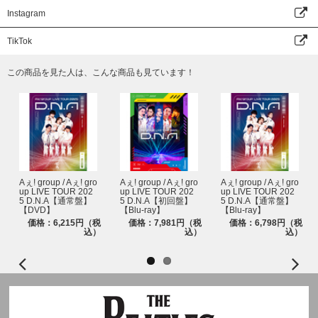
Instagram
TikTok
この商品を見た人は、こんな商品も見ています！
Aぇ! group / Aぇ! gro
Aぇ! group / Aぇ! gro
Aぇ! group / Aぇ! gro
up LIVE TOUR 202
up LIVE TOUR 202
up LIVE TOUR 202
5 D.N.A【通常盤】
5 D.N.A【初回盤】
5 D.N.A【通常盤】
【DVD】
【Blu-ray】
【Blu-ray】
価格：6,215円（税
価格：7,981円（税
価格：6,798円（税
込）
込）
込）