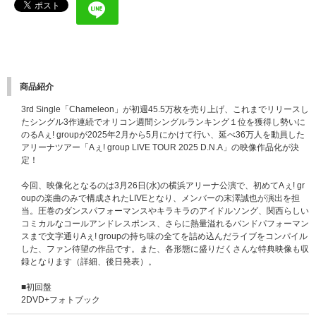
商品紹介
3rd Single「Chameleon」が初週45.5万枚を売り上げ、これまでリリースし
たシングル3作連続でオリコン週間シングルランキング１位を獲得し勢いに
のるAぇ! groupが2025年2月から5月にかけて行い、延べ36万人を動員した
アリーナツアー「Aぇ! group LIVE TOUR 2025 D.N.A」の映像作品化が決
定！
今回、映像化となるのは3月26日(水)の横浜アリーナ公演で、初めてAぇ! gr
oupの楽曲のみで構成されたLIVEとなり、メンバーの末澤誠也が演出を担
当。圧巻のダンスパフォーマンスやキラキラのアイドルソング、関西らしい
コミカルなコールアンドレスポンス、さらに熱量溢れるバンドパフォーマン
スまで文字通りAぇ! groupの持ち味の全てを詰め込んだライブをコンパイル
した、ファン待望の作品です。また、各形態に盛りだくさんな特典映像も収
録となります（詳細、後日発表）。
■初回盤
2DVD+フォトブック