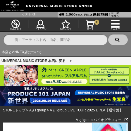
ゲスト
様
0
商品を探す
マイページ
お気に入り
カート
メニュー
本店とANNEX店について
UNIVERSAL MUSIC STORE 本店に戻る ＞
STOREトップ
>
Aぇ! group
>
Aぇ! group LIVE TOUR 2025 D.N.A【通常盤】
Aぇ! group バイオグラフィー