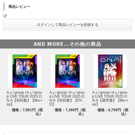
常夜灯
商品レビュー
Never End
Say Aぇ!
ばんざいデスコ
ネオンライト
AND MORE...
その他の商品
AKAN
ROCK’NPOP
RED ZONE
Gotta Be
やったろかぃ！
Aぇ! group / Aぇ! grou
Aぇ! group / Aぇ! grou
Aぇ! group / Aぇ! grou
p LIVE TOUR 2025 D.
p LIVE TOUR 2025 D.
p LIVE TOUR 2025 D.
Aぇ! LAND
N.A【初回盤】【Blu-r
N.A【初回盤】【DV
N.A【通常盤】【Blu-r
ay】
D】
ay】
Aッ!!!!!!
価格：7,981円（税
価格：7,380円（税
価格：6,798円（税
込）
込）
込）
Break Through
脳内ラプソディー