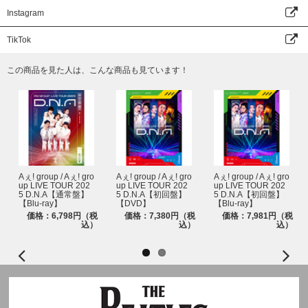
Instagram
TikTok
この商品を見た人は、こんな商品も見ています！
Aぇ! group / Aぇ! gro
Aぇ! group / Aぇ! gro
Aぇ! group / Aぇ! gro
up LIVE TOUR 202
up LIVE TOUR 202
up LIVE TOUR 202
5 D.N.A【通常盤】
5 D.N.A【初回盤】
5 D.N.A【初回盤】
【Blu-ray】
【DVD】
【Blu-ray】
価格：6,798円（税
価格：7,380円（税
価格：7,981円（税
込）
込）
込）