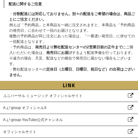
Aぇ You Ready？
配送に関するご注意
咆哮
・
分割配送には対応しておりません。別々の配送をご希望の場合は、商品ご
とにご注文ください。
Hello
例えば「予約商品」と本商品を一緒に注文されますと、本商品も「予約商品
の発売日」に合わせて一括のお届けとなります。
［ENCORE］しあわせもん。
複数の予約商品が同じ注文にあった場合は、「一番遅い発売日」に併せての
一括配送となります。
DVD
・予約商品は、
発売日より弊社配送センターの2営業日前の正午まで
にご購
入いただいた場合は、
発売日にお届け
するよう配送準備を行っております。
Disc-2(通常盤）：特典映像Blu-ray/DVD共通
※遠方の場合、天災、配送などの都合で発売日に届かない場合もございま
す。
・Documentary of Aぇ! group LIVE TOUR 2025 D.N.A
・弊社配送センターの
定休日（土曜日、日曜日、祝日など）の出荷はござい
ません。
・Colorful Days (マルチアングル)
LINK
・AKAN (マルチアングル)
ユニバーサル ミュージック オフィシャルサイト
Aぇ! group オフィシャルX
Aぇ! group YouTube公式チャンネル
オフィシャルサイト