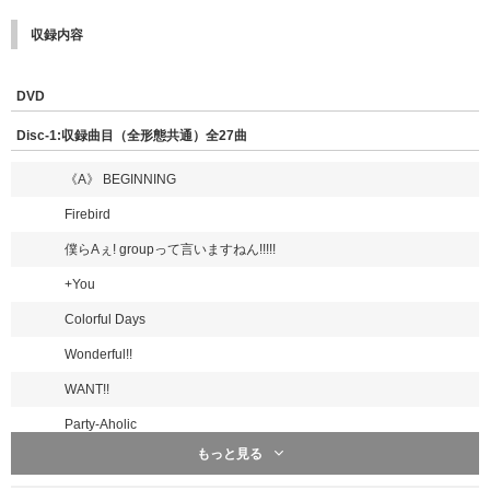
収録内容
DVD
Disc-1:収録曲目（全形態共通）全27曲
《A》 BEGINNING
Firebird
僕らAぇ! groupって言いますねん!!!!!
+You
Colorful Days
Wonderful!!
WANT!!
Party-Aholic
もっと見る
純情パスファインダー