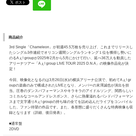
商品紹介
3rd Single「Chameleon」が初週45.5万枚を売り上げ、これまでリリースし
たシングル3作連続でオリコン週間シングルランキング１位を獲得し勢いに
のるAぇ! groupが2025年2月から5月にかけて行い、延べ36万人を動員した
アリーナツアー「Aぇ! group LIVE TOUR 2025 D.N.A」の映像作品化が決
定！
今回、映像化となるのは3月26日(水)の横浜アリーナ公演で、初めてAぇ! gr
oupの楽曲のみで構成されたLIVEとなり、メンバーの末澤誠也が演出を担
当。圧巻のダンスパフォーマンスやキラキラのアイドルソング、関西らしい
コミカルなコールアンドレスポンス、さらに熱量溢れるバンドパフォーマン
スまで文字通りAぇ! groupの持ち味の全てを詰め込んだライブをコンパイル
した、ファン待望の作品です。また、各形態に盛りだくさんな特典映像も収
録となります（詳細、後日発表）。
■通常盤
2DVD