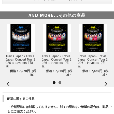
Say I do
DRIVIN' ME CRAZY
AND MORE...
その他の商品
O-Shan-Tee
Okie Dokie! -Acoustic ver.-
Forever Blue
Maybe
ねぇ、キスして ＜七五三掛/川島＞
Travis Japan / Travis
Travis Japan / Travis
Travis Japan / Travis
My Bestie
Japan Concert Tour 2
Japan Concert Tour 2
Japan Concert Tour 2
026 ’s travelers【初
026 ’s travelers【完
026 ’s travelers【完
回…
全…
全…
Backup Plan
価格：7,270円（税
価格：7,970円（税
価格：7,450円（税
込）
込）
込）
Be Your Shadow
Go Dummy
Diamonds
配送に関するご注意
踊らなきゃ損
・
分割配送には対応しておりません。別々の配送をご希望の場合は、商品ご
Teenage Dream
とにご注文ください。