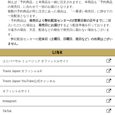
例えば「予約商品」と本商品を一緒に注文されますと、本商品も「予約商品
[ENCORE]
の発売日」に合わせて一括のお届けとなります。
Disco Baby
複数の予約商品が同じ注文にあった場合は、「一番遅い発売日」に併せての
一括配送となります。
Would You Like One?
・予約商品は、
発売日より弊社配送センターの2営業日前の正午まで
にご購
入いただいた場合は、
発売日にお届け
するよう配送準備を行っております。
Sweetest Tune
※遠方の場合、天災、配送などの都合で発売日に届かない場合もございま
す。
T.G.I. Friday Night
・弊社配送センターの
定休日（土曜日、日曜日、祝日など）の出荷はござい
Underdogs
ません。
LINK
JUST DANCE!
ユニバーサル ミュージック オフィシャルサイト
Travis Japan オフィシャルX
Travis Japan YouTube公式チャンネル
オフィシャルサイト
Instagram
TikTok