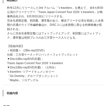
商品紹介
昨年12月にリリースした3rd アルバム「’s travelers」を携えて、 全8カ所30
公演のアリーナツアー「Travis Japan Concert Tour 2026 ’s travelers」が映
像商品化され、8月26日(水)にリリースする。
完全生産限定盤、初回盤、通常盤があり、横浜アリーナ公演を収録した全形
態の共通のライブ本編映像ほか、DISC２には各形態に異なる特典映像が収
録される。
さらに完全生産限定盤にはフォトブックとグッズ、初回盤にはフォトブッ
ク、通常盤は初回プレスのみ三方背ケース入りとなる。
【収録内容】
＜初回盤＞（2Blu-ray/2DVD）
仕様：三方背ケース＋デジパック＋フォトブックレット
▼Disc1(Blu-ray/DVD共通)：
Travis Japan Concert Tour 2026 ’s travelers
▼Disc2(Blu-ray/DVD共通)：（126分）
’s travelers -ツアードキュメンタリー-
「Go Dummy」グループダンスショット
「Maybe」ソロアングル
収録内容