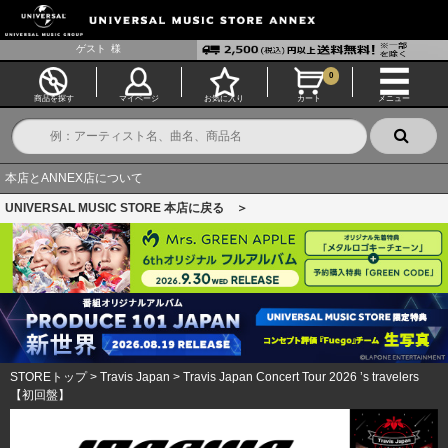
ゲスト
様
0
商品を探す
マイページ
お気に入り
カート
メニュー
本店とANNEX店について
UNIVERSAL MUSIC STORE 本店に戻る ＞
STOREトップ
>
Travis Japan
>
Travis Japan Concert Tour 2026 ’s travelers
【初回盤】