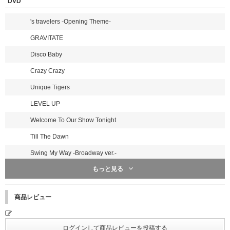
DVD
's travelers -Opening Theme-
GRAVITATE
Disco Baby
Crazy Crazy
Unique Tigers
LEVEL UP
Welcome To Our Show Tonight
Till The Dawn
Swing My Way -Broadway ver.-
もっと見る
Tokyo Crazy Night
「幸せ」と「ありがとう」 ＜吉澤/松田＞
商品レビュー
ポジティブカイト ＜宮近/中村/松倉＞
Precious