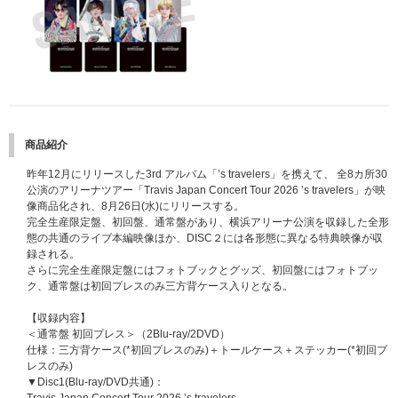
商品紹介
昨年12月にリリースした3rd アルバム「’s travelers」を携えて、 全8カ所30
公演のアリーナツアー「Travis Japan Concert Tour 2026 ’s travelers」が映
像商品化され、8月26日(水)にリリースする。
完全生産限定盤、初回盤、通常盤があり、横浜アリーナ公演を収録した全形
態の共通のライブ本編映像ほか、DISC２には各形態に異なる特典映像が収
録される。
さらに完全生産限定盤にはフォトブックとグッズ、初回盤にはフォトブッ
ク、通常盤は初回プレスのみ三方背ケース入りとなる。
【収録内容】
＜通常盤 初回プレス＞（2Blu-ray/2DVD）
仕様：三方背ケース(*初回プレスのみ)＋トールケース＋ステッカー(*初回プ
レスのみ)
▼Disc1(Blu-ray/DVD共通)：
Travis Japan Concert Tour 2026 ’s travelers