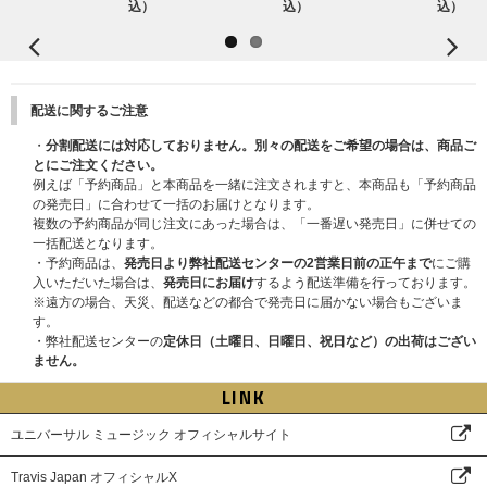
込）
込）
込）
Be Your Shadow
Go Dummy
Diamonds
配送に関するご注意
踊らなきゃ損
・
分割配送には対応しておりません。別々の配送をご希望の場合は、商品ご
Teenage Dream
とにご注文ください。
例えば「予約商品」と本商品を一緒に注文されますと、本商品も「予約商品
[ENCORE]
の発売日」に合わせて一括のお届けとなります。
Disco Baby
複数の予約商品が同じ注文にあった場合は、「一番遅い発売日」に併せての
一括配送となります。
Would You Like One?
・予約商品は、
発売日より弊社配送センターの2営業日前の正午まで
にご購
入いただいた場合は、
発売日にお届け
するよう配送準備を行っております。
Sweetest Tune
※遠方の場合、天災、配送などの都合で発売日に届かない場合もございま
す。
T.G.I. Friday Night
・弊社配送センターの
定休日（土曜日、日曜日、祝日など）の出荷はござい
Underdogs
ません。
LINK
JUST DANCE!
ユニバーサル ミュージック オフィシャルサイト
Travis Japan オフィシャルX