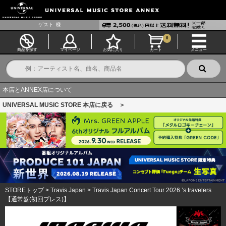
ゲスト
様
0
商品を探す
マイページ
お気に入り
カート
メニュー
本店とANNEX店について
UNIVERSAL MUSIC STORE 本店に戻る ＞
STOREトップ
>
Travis Japan
>
Travis Japan Concert Tour 2026 ’s travelers
【通常盤(初回プレス)】