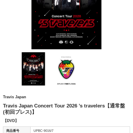
Travis Japan
Travis Japan Concert Tour 2026 ’s travelers【通常盤
(初回プレス)】
【DVD】
商品番号
UPBC-9016/7