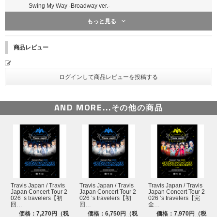
Swing My Way -Broadway ver.-
もっと見る
Tokyo Crazy Night
「幸せ」と「ありがとう」 ＜吉澤/松田＞
商品レビュー
ポジティブカイト ＜宮近/中村/松倉＞
Precious
Say I do
DRIVIN' ME CRAZY
AND MORE...
その他の商品
O-Shan-Tee
Okie Dokie! -Acoustic ver.-
Forever Blue
Maybe
ねぇ、キスして ＜七五三掛/川島＞
Travis Japan / Travis
Travis Japan / Travis
Travis Japan / Travis
My Bestie
Japan Concert Tour 2
Japan Concert Tour 2
Japan Concert Tour 2
026 ’s travelers【初
026 ’s travelers【初
026 ’s travelers【完
回…
回…
全…
Backup Plan
価格：7,270円（税
価格：6,750円（税
価格：7,970円（税