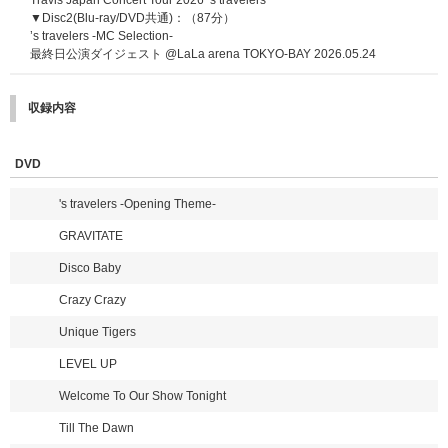
▼Disc2(Blu-ray/DVD共通)：（87分）
’s travelers -MC Selection-
最終日公演ダイジェスト @LaLa arena TOKYO-BAY 2026.05.24
収録内容
DVD
's travelers -Opening Theme-
GRAVITATE
Disco Baby
Crazy Crazy
Unique Tigers
LEVEL UP
Welcome To Our Show Tonight
Till The Dawn